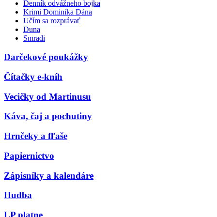
Denník odvážneho bojka
Krimi Dominika Dána
Učím sa rozprávať
Duna
Smradi
Darčekové poukážky
Čítačky e-kníh
Vecičky od Martinusu
Káva, čaj a pochutiny
Hrnčeky a fľaše
Papiernictvo
Zápisníky a kalendáre
Hudba
LP platne