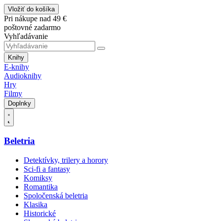
Vložiť do košíka
Pri nákupe nad 49 €
poštovné zadarmo
Vyhľadávanie
Knihy
E-knihy
Audioknihy
Hry
Filmy
Doplnky
Beletria
Detektívky, trilery a horory
Sci-fi a fantasy
Komiksy
Romantika
Spoločenská beletria
Klasika
Historické