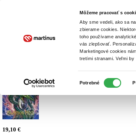
Doručenie
Kníhkupectvá
Knihovrátok
Poukážky
Knižný blog
Kontakt
Môžeme pracovať s cooki
Aby sme vedeli, ako sa na 
zbierame cookies. Niektor
E-knihy
Audioknihy
Hry
Filmy
Knihy
Doplnky
toho používame analytické
vás zlepšovať. Personaliz
Vyhľadávanie
Marketingové cookies nám 
tretími stranami. Veľmi b
Prihlásiť
Výber
Potrebné
P
súhlasu
19,10 €