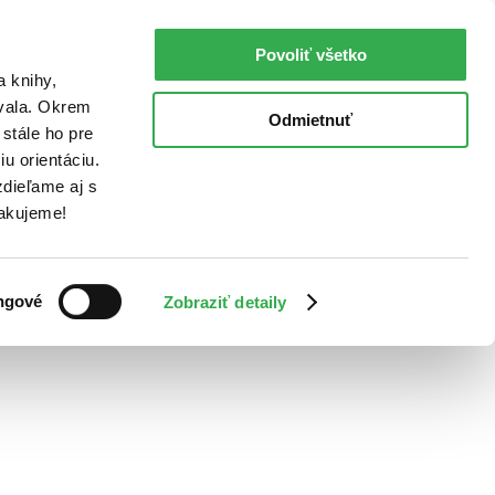
Povoliť všetko
a knihy,
ovala. Okrem
Odmietnuť
stále ho pre
u orientáciu.
dieľame aj s
Ďakujeme!
ngové
Zobraziť detaily