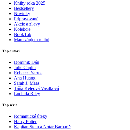
Knihy roka 2025
Bestsellery
Novinky
Pripravované
Akcie a zľavy
Kolekcie
BookTok
Mám záujem o titul
Top autori
Dominik Dán
Julie Caplin
Rebecca Yarros
Ana Huang
Sarah J. Maas
Táňa Keleová Vasilková
Lucinda Riley
Top série
Romantické úteky
Harry Potter
Kapitán Stein a Notár Barbarič