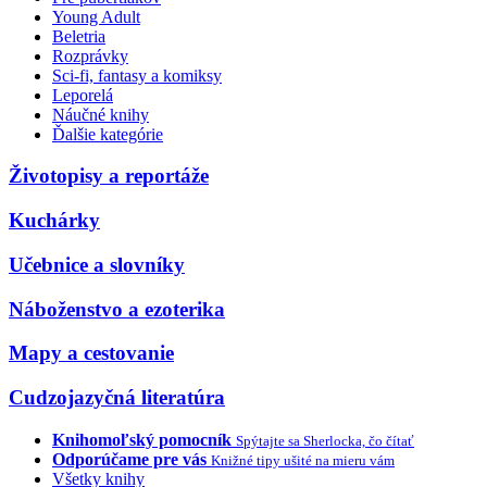
Young Adult
Beletria
Rozprávky
Sci-fi, fantasy a komiksy
Leporelá
Náučné knihy
Ďalšie kategórie
Životopisy a reportáže
Kuchárky
Učebnice a slovníky
Náboženstvo a ezoterika
Mapy a cestovanie
Cudzojazyčná literatúra
Knihomoľský pomocník
Spýtajte sa Sherlocka, čo čítať
Odporúčame pre vás
Knižné tipy ušité na mieru vám
Všetky knihy