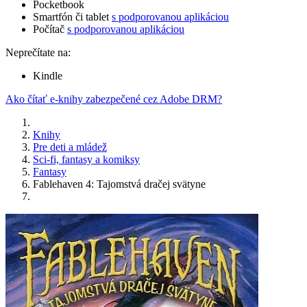
Pocketbook
Smartfón či tablet
s podporovanou aplikáciou
Počítač
s podporovanou aplikáciou
Neprečítate na:
Kindle
Ako čítať e-knihy zabezpečené cez Adobe DRM?
Knihy
Pre deti a mládež
Sci-fi, fantasy a komiksy
Fantasy
Fablehaven 4: Tajomstvá dračej svätyne