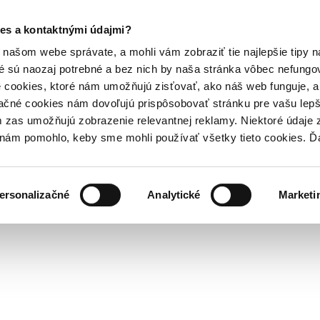
es a kontaktnými údajmi?
našom webe správate, a mohli vám zobraziť tie najlepšie tipy n
é sú naozaj potrebné a bez nich by naša stránka vôbec nefung
 cookies, ktoré nám umožňujú zisťovať, ako náš web funguje, a 
ačné cookies nám dovoľujú prispôsobovať stránku pre vašu lepši
zas umožňujú zobrazenie relevantnej reklamy. Niektoré údaje z
y nám pomohlo, keby sme mohli používať všetky tieto cookies. 
ersonalizačné
Analytické
Marketi