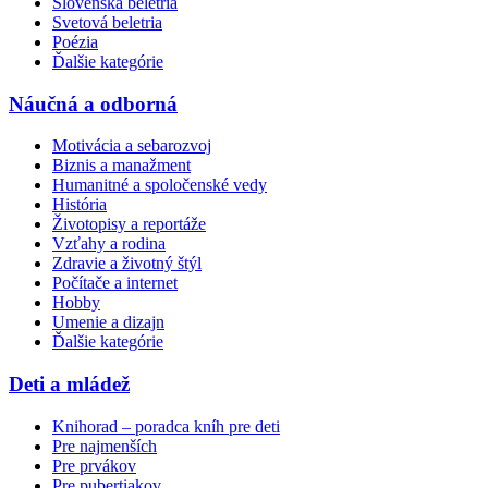
Slovenská beletria
Svetová beletria
Poézia
Ďalšie kategórie
Náučná a odborná
Motivácia a sebarozvoj
Biznis a manažment
Humanitné a spoločenské vedy
História
Životopisy a reportáže
Vzťahy a rodina
Zdravie a životný štýl
Počítače a internet
Hobby
Umenie a dizajn
Ďalšie kategórie
Deti a mládež
Knihorad – poradca kníh pre deti
Pre najmenších
Pre prvákov
Pre pubertiakov