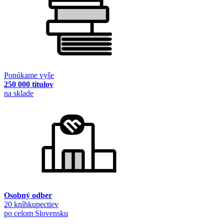
Ponúkame vyše
250 000 titulov
na sklade
Osobný odber
20 kníhkupectiev
po celom Slovensku