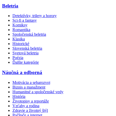
Beletria
Detektívky, trilery a horory
Sci-fi a fantasy
Komiksy
Romantika
Spoločenská beletria
Klasika
Historické
Slovenská beletria
Svetová beletria
Poézia
Ďalšie kategórie
Náučná a odborná
Motivácia a sebarozvoj
Biznis a manažment
Humanitné a spoločenské vedy
História
Životopisy a reportáže
Vzťahy a rodina
Zdravie a životný štýl
Počítače a internet