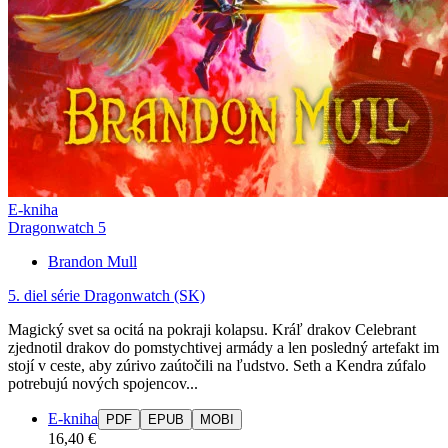
E-kniha
Dragonwatch 5
Brandon Mull
5. diel série
Dragonwatch (SK)
Magický svet sa ocitá na pokraji kolapsu. Kráľ drakov Celebrant
zjednotil drakov do pomstychtivej armády a len posledný artefakt im
stojí v ceste, aby zúrivo zaútočili na ľudstvo. Seth a Kendra zúfalo
potrebujú nových spojencov...
E-kniha
PDF
EPUB
MOBI
16,40 €