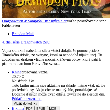
Dragonwatch 4: Šampión Titanských hier
Voľné pokračovanie série
Fablehaven
Brandon Mull
4. diel série
Dragonwatch (SK)
Vojna s drakmi naberá na sile a všetci dúfajú, že pomoc príde z
Titanského údolia, zo svätyne, ktorá sa nepodobá nijakej inej. Tu
zotročeným drakom vládne mocná kráľovná obrov, ktorá patrí k
piatim monarchom čarovného sveta...
Kniha
brožovaná väzba
20,70 €
Na sklade 1 ks
Túto knihu máme síce aktuálne na sklade, máme však už iba
posledné kusy. Ak ju chcete mať rýchlo, ponáhľajte sa!
Dodanie ďalších môže trvať dlhšie, zvyčajne do šiestich dní.
Pridať do zoznamu
Vložiť do košíka
E-kniha
PDF
EPUB
MOBI