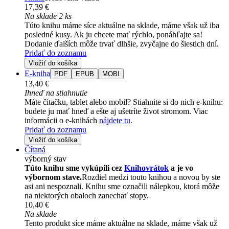
17,39 €
Na sklade 2 ks
Túto knihu máme síce aktuálne na sklade, máme však už iba
posledné kusy. Ak ju chcete mať rýchlo, ponáhľajte sa!
Dodanie ďalších môže trvať dlhšie, zvyčajne do šiestich dní.
Pridať do zoznamu
Vložiť do košíka
E-kniha
PDF
EPUB
MOBI
13,40 €
Ihneď na stiahnutie
Máte čítačku, tablet alebo mobil? Stiahnite si do nich e-knihu:
budete ju mať hneď a ešte aj ušetríte život stromom. Viac
informácii o e-knihách
nájdete tu
.
Pridať do zoznamu
Vložiť do košíka
Čítaná
výborný stav
Túto knihu sme vykúpili cez
Knihovrátok
a je vo
výbornom stave.
Rozdiel medzi touto knihou a novou by ste
asi ani nespoznali. Knihu sme označili nálepkou, ktorá môže
na niektorých obaloch zanechať stopy.
10,40 €
Na sklade
Tento produkt síce máme aktuálne na sklade, máme však už