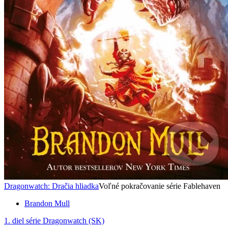
Dragonwatch: Dračia hliadka
Voľné pokračovanie série Fablehaven
Brandon Mull
1. diel série
Dragonwatch (SK)