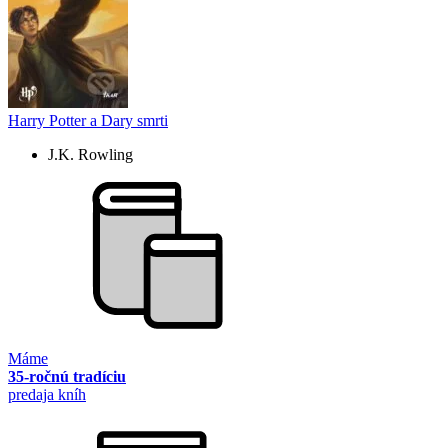
Harry Potter a Dary smrti
J.K. Rowling
Máme
35-ročnú tradíciu
predaja kníh