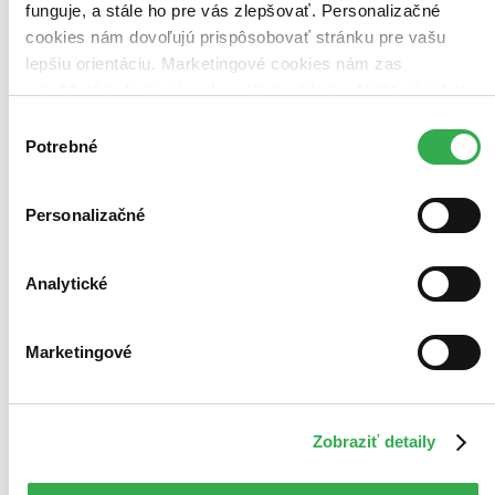
funguje, a stále ho pre vás zlepšovať. Personalizačné
cookies nám dovoľujú prispôsobovať stránku pre vašu
lepšiu orientáciu. Marketingové cookies nám zas
umožňujú zobrazenie relevantnej reklamy. Niektoré údaje
zdieľame aj s tretími stranami. Veľmi by nám pomohlo,
Výber
keby sme mohli používať všetky tieto cookies. Ďakujeme!
Potrebné
súhlasu
Personalizačné
Analytické
Marketingové
Dragonwatch 5: Návrat drakobijcov
Voľné pokračovanie série
Fablehaven
Zobraziť detaily
Brandon Mull