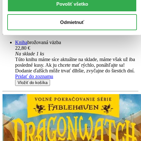
Povoliť všetko
5. diel série
Dragonwatch (SK)
Magický svet sa ocitá na pokraji kolapsu. Kráľ drakov Celebrant
zjednotil drakov do pomstychtivej armády a len posledný artefakt im
Odmietnuť
stojí v ceste, aby zúrivo zaútočili na ľudstvo. Seth a Kendra zúfalo
potrebujú nových spojencov...
Kniha
brožovaná väzba
22,80 €
Na sklade 1 ks
Túto knihu máme síce aktuálne na sklade, máme však už iba
posledné kusy. Ak ju chcete mať rýchlo, ponáhľajte sa!
Dodanie ďalších môže trvať dlhšie, zvyčajne do šiestich dní.
Pridať do zoznamu
Vložiť do košíka