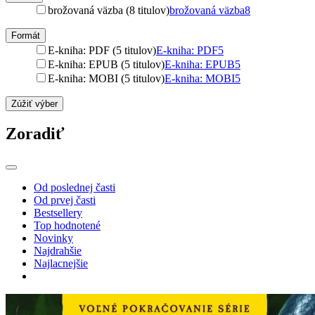
brožovaná väzba (8 titulov)
brožovaná väzba
8
Formát
E-kniha: PDF (5 titulov)
E-kniha: PDF
5
E-kniha: EPUB (5 titulov)
E-kniha: EPUB
5
E-kniha: MOBI (5 titulov)
E-kniha: MOBI
5
Zúžiť výber
Zoradiť
Od poslednej časti
Od prvej časti
Bestsellery
Top hodnotené
Novinky
Najdrahšie
Najlacnejšie