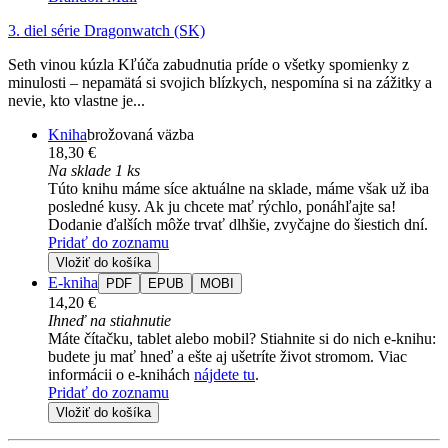
3. diel série
Dragonwatch (SK)
Seth vinou kúzla Kľúča zabudnutia príde o všetky spomienky z
minulosti – nepamätá si svojich blízkych, nespomína si na zážitky a
nevie, kto vlastne je...
Kniha
brožovaná väzba
18,30 €
Na sklade 1 ks
Túto knihu máme síce aktuálne na sklade, máme však už iba
posledné kusy. Ak ju chcete mať rýchlo, ponáhľajte sa!
Dodanie ďalších môže trvať dlhšie, zvyčajne do šiestich dní.
Pridať do zoznamu
Vložiť do košíka
E-kniha
PDF
EPUB
MOBI
14,20 €
Ihneď na stiahnutie
Máte čítačku, tablet alebo mobil? Stiahnite si do nich e-knihu:
budete ju mať hneď a ešte aj ušetríte život stromom. Viac
informácii o e-knihách
nájdete tu
.
Pridať do zoznamu
Vložiť do košíka