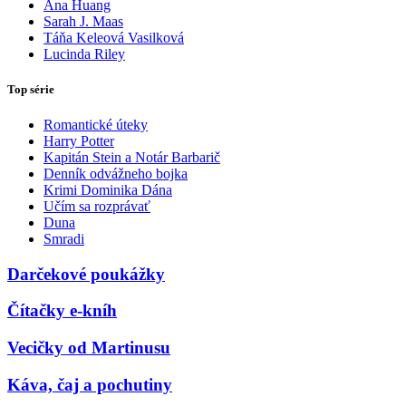
Ana Huang
Sarah J. Maas
Táňa Keleová Vasilková
Lucinda Riley
Top série
Romantické úteky
Harry Potter
Kapitán Stein a Notár Barbarič
Denník odvážneho bojka
Krimi Dominika Dána
Učím sa rozprávať
Duna
Smradi
Darčekové poukážky
Čítačky e-kníh
Vecičky od Martinusu
Káva, čaj a pochutiny