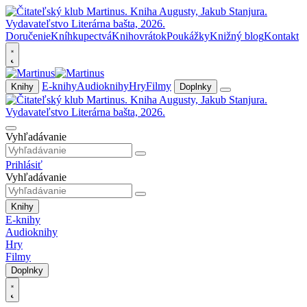
Doručenie
Kníhkupectvá
Knihovrátok
Poukážky
Knižný blog
Kontakt
E-knihy
Audioknihy
Hry
Filmy
Knihy
Doplnky
Vyhľadávanie
Prihlásiť
Vyhľadávanie
Knihy
E-knihy
Audioknihy
Hry
Filmy
Doplnky