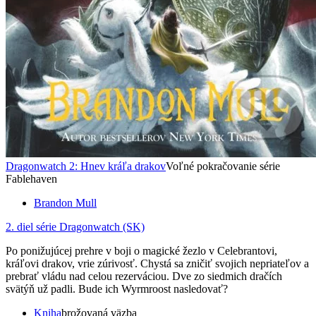
Dragonwatch 2: Hnev kráľa drakov
Voľné pokračovanie série
Fablehaven
Brandon Mull
2. diel série
Dragonwatch (SK)
Po ponižujúcej prehre v boji o magické žezlo v Celebrantovi,
kráľovi drakov, vrie zúrivosť. Chystá sa zničiť svojich nepriateľov a
prebrať vládu nad celou rezerváciou. Dve zo siedmich dračích
svätýň už padli. Bude ich Wyrmroost nasledovať?
Kniha
brožovaná väzba