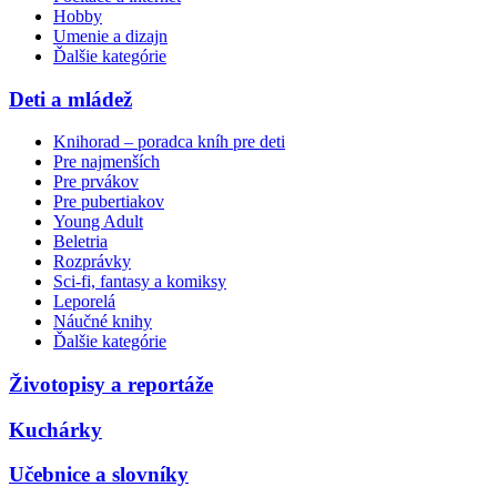
Hobby
Umenie a dizajn
Ďalšie kategórie
Deti a mládež
Knihorad – poradca kníh pre deti
Pre najmenších
Pre prvákov
Pre pubertiakov
Young Adult
Beletria
Rozprávky
Sci-fi, fantasy a komiksy
Leporelá
Náučné knihy
Ďalšie kategórie
Životopisy a reportáže
Kuchárky
Učebnice a slovníky