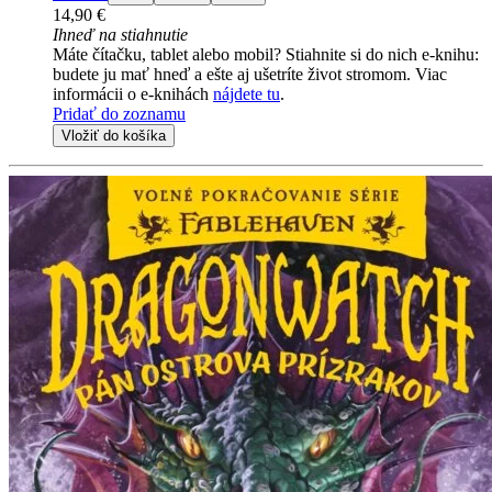
14,90 €
Ihneď na stiahnutie
Máte čítačku, tablet alebo mobil? Stiahnite si do nich e-knihu:
budete ju mať hneď a ešte aj ušetríte život stromom. Viac
informácii o e-knihách
nájdete tu
.
Pridať do zoznamu
Vložiť do košíka