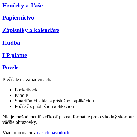
Hrnčeky a fľaše
Papiernictvo
Zápisníky a kalendáre
Hudba
LP platne
Puzzle
Prečítate na zariadeniach:
Pocketbook
Kindle
Smartfón či tablet s príslušnou aplikáciou
Počítač s príslušnou aplikáciou
Nie je možné meniť veľkosť písma, formát je preto vhodný skôr pre
väčšie obrazovky.
Viac informácií v
našich návodoch