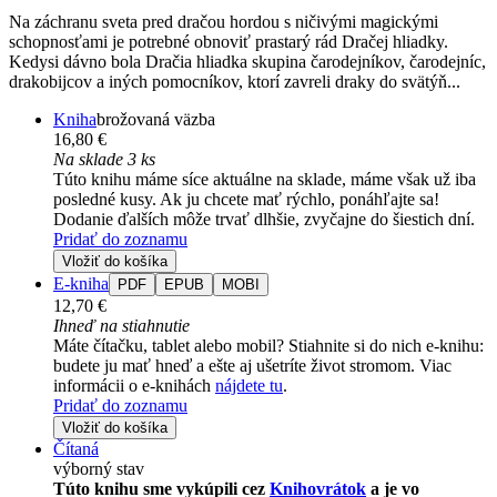
Na záchranu sveta pred dračou hordou s ničivými magickými
schopnosťami je potrebné obnoviť prastarý rád Dračej hliadky.
Kedysi dávno bola Dračia hliadka skupina čarodejníkov, čarodejníc,
drakobijcov a iných pomocníkov, ktorí zavreli draky do svätýň...
Kniha
brožovaná väzba
16,80 €
Na sklade 3 ks
Túto knihu máme síce aktuálne na sklade, máme však už iba
posledné kusy. Ak ju chcete mať rýchlo, ponáhľajte sa!
Dodanie ďalších môže trvať dlhšie, zvyčajne do šiestich dní.
Pridať do zoznamu
Vložiť do košíka
E-kniha
PDF
EPUB
MOBI
12,70 €
Ihneď na stiahnutie
Máte čítačku, tablet alebo mobil? Stiahnite si do nich e-knihu:
budete ju mať hneď a ešte aj ušetríte život stromom. Viac
informácii o e-knihách
nájdete tu
.
Pridať do zoznamu
Vložiť do košíka
Čítaná
výborný stav
Túto knihu sme vykúpili cez
Knihovrátok
a je vo