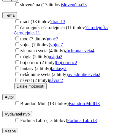
slovenčina (13 titulov)
slovenčina
13
Téma
draci (13 titulov)
draci
13
čarodejník / čarodejnica (11 titulov)
čarodejník /
čarodejnica
11
moc (7 titulov)
moc
7
vojna (7 titulov)
vojna
7
záchrana sveta (4 tituly)
záchrana sveta
4
mágia (2 tituly)
mágia
2
boj o moc (2 tituly)
boj o moc
2
fantasy (2 tituly)
fantasy
2
ovládnutie sveta (2 tituly)
ovládnutie sveta
2
návrat (2 tituly)
návrat
2
Ďalšie možnosti
Autor
Brandon Mull (13 titulov)
Brandon Mull
13
Vydavateľstvo
Fortuna Libri (13 titulov)
Fortuna Libri
13
Väzba