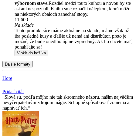
výbornom stave.
Rozdiel medzi touto knihou a novou by ste
asi ani nespoznali. Knihu sme označili nálepkou, ktorá môže
na niektorých obaloch zanechať stopy.
11,60 €
Na sklade
Tento produkt síce máme aktuálne na sklade, máme však už
iba posledné kusy a ďalšie už nemá ani distribútor, preto je
možné, že bude onedlho úplne vypredaný. Ak ho chcete mať,
ponáhľajte sa!
Vložiť do košíka
Ďalšie formáty
Hore
Pridať citát
Slová sú, podľa môjho nie tak skromného názoru, naším najväčším
nevyčerpateľným zdrojom mágie. Schopné spôsobovať zranenia aj
naprávať ich.