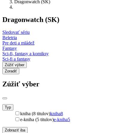
Dragonwatch (SK)
Dragonwatch (SK)
Sledovať sériu
Beletria
Pre deti a mládež
Fantasy
Sci-fi, fantasy a komiksy
Sci-fi a fantasy
Zúžiť výber
Zoradiť
Zúžiť výber
Typ
kniha (8 titulov)
kniha
8
e-kniha (5 titulov)
e-kniha
5
Zobraziť iba