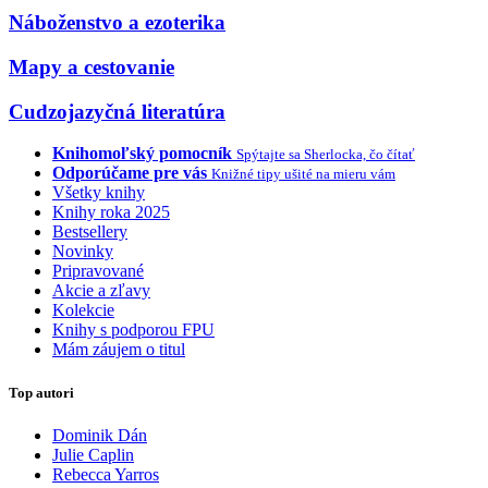
Náboženstvo a ezoterika
Mapy a cestovanie
Cudzojazyčná literatúra
Knihomoľský pomocník
Spýtajte sa Sherlocka, čo čítať
Odporúčame pre vás
Knižné tipy ušité na mieru vám
Všetky knihy
Knihy roka 2025
Bestsellery
Novinky
Pripravované
Akcie a zľavy
Kolekcie
Knihy s podporou FPU
Mám záujem o titul
Top autori
Dominik Dán
Julie Caplin
Rebecca Yarros