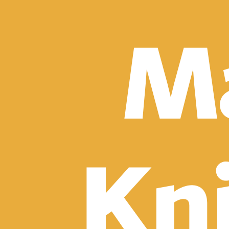
Detektívky, trilery a horory
Sci-fi a fantasy
Komiksy
Romantika
Spoločenská beletria
Klasika
Historické
Slovenská beletria
Svetová beletria
Poézia
Ďalšie kategórie
Náučná a odborná
Motivácia a sebarozvoj
Biznis a manažment
Humanitné a spoločenské vedy
História
Životopisy a reportáže
Vzťahy a rodina
Zdravie a životný štýl
Počítače a internet
Hobby
Umenie a dizajn