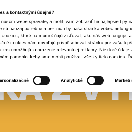
es a kontaktnými údajmi?
našom webe správate, a mohli vám zobraziť tie najlepšie tipy n
é sú naozaj potrebné a bez nich by naša stránka vôbec nefung
 cookies, ktoré nám umožňujú zisťovať, ako náš web funguje, a 
ačné cookies nám dovoľujú prispôsobovať stránku pre vašu lepši
zas umožňujú zobrazenie relevantnej reklamy. Niektoré údaje z
y nám pomohlo, keby sme mohli používať všetky tieto cookies. 
ersonalizačné
Analytické
Marketi