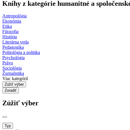
Knihy z kategórie humanitné a spoločensk
Antropológia
Ekonómia
Etika
Filozofia
História
Literárna veda
Pedagogika
Politológia a politika
Psychológia
Právo
Sociológia
Žurnalistika
Viac kategórií
Zúžiť výber
Zoradiť
Zúžiť výber
Typ