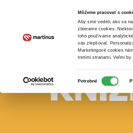
Doručenie
Kníhkupectvá
Knihovrátok
Poukážky
Knižný blog
Kontakt
Môžeme pracovať s cooki
Aby sme vedeli, ako sa na 
zbierame cookies. Niektor
E-knihy
Audioknihy
Hry
Filmy
Knihy
Doplnky
toho používame analytické
vás zlepšovať. Personaliz
Vyhľadávanie
Marketingové cookies nám 
tretími stranami. Veľmi b
Prihlásiť
Vyhľadávanie
Výber
Knihy
Potrebné
P
súhlasu
E-knihy
Audioknihy
Hry
Filmy
Doplnky
Beletria