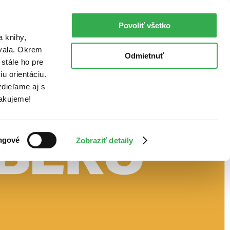
Povoliť všetko
a knihy,
ovala. Okrem
Odmietnuť
stále ho pre
u orientáciu.
dieľame aj s
Ďakujeme!
ngové
Zobraziť detaily