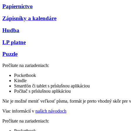
Papiernictvo
Zápisníky a kalendáre
Hudba
LP platne
Puzzle
Prečítate na zariadeniach:
Pocketbook
Kindle
Smartfón či tablet s príslušnou aplikáciou
Počítač s príslušnou aplikáciou
Nie je možné meniť veľkosť písma, formát je preto vhodný skôr pre 
Viac informácií v
našich návodoch
Prečítate na zariadeniach:
Pocketbook