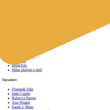
Mapy a cestovanie
Cudzojazyčná literatúra
Knihomoľský pomocník
Spýtajte sa Sherlocka, čo čítať
Odporúčame pre vás
Knižné tipy ušité na mieru vám
Všetky knihy
Knihy roka 2025
Bestsellery
Novinky
Pripravované
Akcie a zľavy
Kolekcie
BookTok
Mám záujem o titul
Top autori
Dominik Dán
Julie Caplin
Rebecca Yarros
Ana Huang
Sarah J. Maas