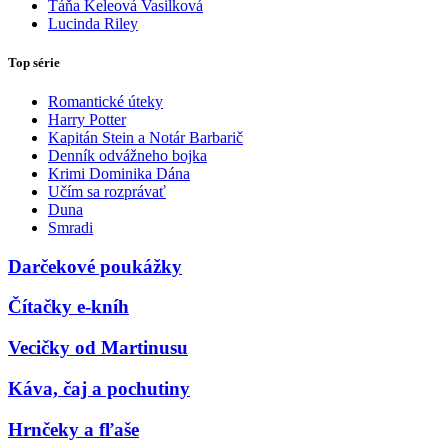
Táňa Keleová Vasilková
Lucinda Riley
Top série
Romantické úteky
Harry Potter
Kapitán Stein a Notár Barbarič
Denník odvážneho bojka
Krimi Dominika Dána
Učím sa rozprávať
Duna
Smradi
Darčekové poukážky
Čítačky e-kníh
Vecičky od Martinusu
Káva, čaj a pochutiny
Hrnčeky a fľaše