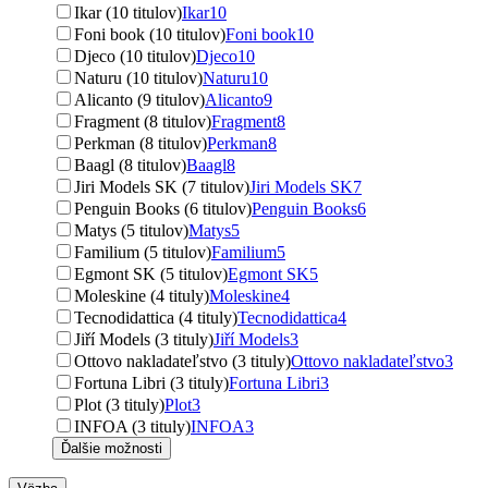
Ikar (10 titulov)
Ikar
10
Foni book (10 titulov)
Foni book
10
Djeco (10 titulov)
Djeco
10
Naturu (10 titulov)
Naturu
10
Alicanto (9 titulov)
Alicanto
9
Fragment (8 titulov)
Fragment
8
Perkman (8 titulov)
Perkman
8
Baagl (8 titulov)
Baagl
8
Jiri Models SK (7 titulov)
Jiri Models SK
7
Penguin Books (6 titulov)
Penguin Books
6
Matys (5 titulov)
Matys
5
Familium (5 titulov)
Familium
5
Egmont SK (5 titulov)
Egmont SK
5
Moleskine (4 tituly)
Moleskine
4
Tecnodidattica (4 tituly)
Tecnodidattica
4
Jiří Models (3 tituly)
Jiří Models
3
Ottovo nakladateľstvo (3 tituly)
Ottovo nakladateľstvo
3
Fortuna Libri (3 tituly)
Fortuna Libri
3
Plot (3 tituly)
Plot
3
INFOA (3 tituly)
INFOA
3
Ďalšie možnosti