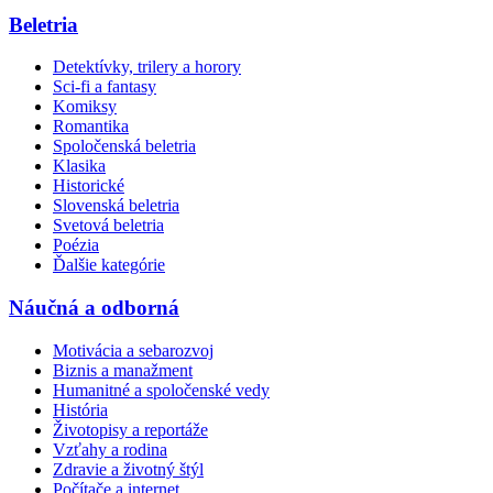
Beletria
Detektívky, trilery a horory
Sci-fi a fantasy
Komiksy
Romantika
Spoločenská beletria
Klasika
Historické
Slovenská beletria
Svetová beletria
Poézia
Ďalšie kategórie
Náučná a odborná
Motivácia a sebarozvoj
Biznis a manažment
Humanitné a spoločenské vedy
História
Životopisy a reportáže
Vzťahy a rodina
Zdravie a životný štýl
Počítače a internet