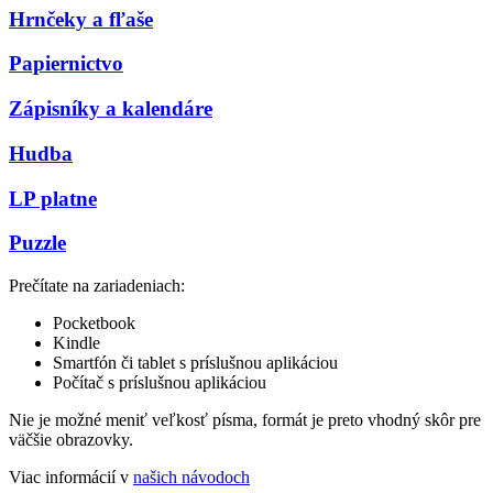
Hrnčeky a fľaše
Papiernictvo
Zápisníky a kalendáre
Hudba
LP platne
Puzzle
Prečítate na zariadeniach:
Pocketbook
Kindle
Smartfón či tablet s príslušnou aplikáciou
Počítač s príslušnou aplikáciou
Nie je možné meniť veľkosť písma, formát je preto vhodný skôr pre
väčšie obrazovky.
Viac informácií v
našich návodoch