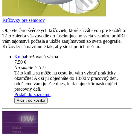
Krížovky pre seniorov
Objavte čaro švédskych krížoviek, ktoré sú zábavou pre každého!
Táto zbierka vás zavedie do fascinujúceho sveta vesmíru, priblíži
vám tajomstvá počasia a ukáže zaujímavosti zo sveta geografie.
Krížovky sú navrhnuté tak, aby ste si pri ich riešení...
Kniha
brožovaná väzba
7,50 €
Na sklade > 5 ks
Táto kniha sa môže na cestu ku vám vybrať prakticky
okamžite! Ak si ju objednáte do 13:00 v pracovný deň,
odošleme vám ju ešte dnes, inak najneskôr nasledujúci
pracovný deň.
Pridať do zoznamu
Vložiť do košíka