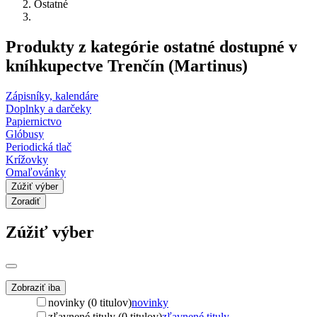
Ostatné
Produkty z kategórie ostatné dostupné v
kníhkupectve Trenčín (Martinus)
Zápisníky, kalendáre
Doplnky a darčeky
Papiernictvo
Glóbusy
Periodická tlač
Krížovky
Omaľovánky
Zúžiť výber
Zoradiť
Zúžiť výber
Zobraziť iba
novinky (0 titulov)
novinky
zľavnené tituly (0 titulov)
zľavnené tituly