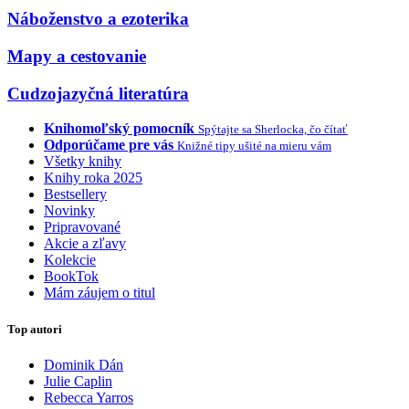
Náboženstvo a ezoterika
Mapy a cestovanie
Cudzojazyčná literatúra
Knihomoľský pomocník
Spýtajte sa Sherlocka, čo čítať
Odporúčame pre vás
Knižné tipy ušité na mieru vám
Všetky knihy
Knihy roka 2025
Bestsellery
Novinky
Pripravované
Akcie a zľavy
Kolekcie
BookTok
Mám záujem o titul
Top autori
Dominik Dán
Julie Caplin
Rebecca Yarros