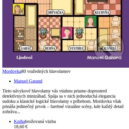
Mordovka
80 vražedných hlavolamov
Manuel Garand
Tieto návykové hlavolamy vás vtiahnu priamo doprostred
detektívnych minizáhad. Spája sa v nich jednoduchá elegancia
sudoku a klasické logické hlavolamy s príbehom. Mordovka však
prináša jedinečný prvok – farebné vizuálne scény, kde každý detail
zohráva...
Kniha
brožovaná väzba
18,60 €