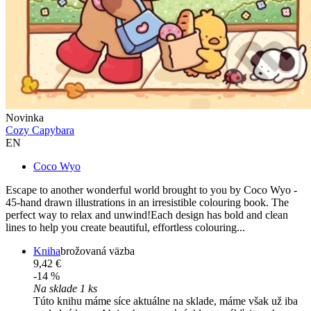
Novinka
Cozy Capybara
EN
Coco Wyo
Escape to another wonderful world brought to you by Coco Wyo -
45-hand drawn illustrations in an irresistible colouring book. The
perfect way to relax and unwind!Each design has bold and clean
lines to help you create beautiful, effortless colouring...
Kniha
brožovaná väzba
9,42 €
-14 %
Na sklade 1 ks
Túto knihu máme síce aktuálne na sklade, máme však už iba