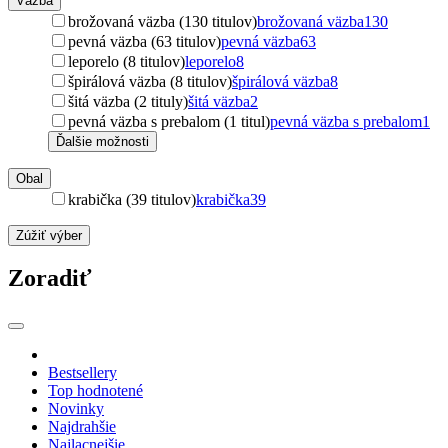
Väzba
brožovaná väzba (130 titulov)
brožovaná väzba
130
pevná väzba (63 titulov)
pevná väzba
63
leporelo (8 titulov)
leporelo
8
špirálová väzba (8 titulov)
špirálová väzba
8
šitá väzba (2 tituly)
šitá väzba
2
pevná väzba s prebalom (1 titul)
pevná väzba s prebalom
1
Ďalšie možnosti
Obal
krabička (39 titulov)
krabička
39
Zúžiť výber
Zoradiť
Bestsellery
Top hodnotené
Novinky
Najdrahšie
Najlacnejšie