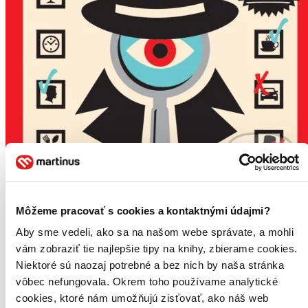
Môžeme pracovať s cookies a kontaktnými údajmi?
Vraždoku
Aby sme vedeli, ako sa na našom webe správate, a mohli
G.T. Karber
vám zobraziť tie najlepšie tipy na knihy, zbierame cookies.
Niektoré sú naozaj potrebné a bez nich by naša stránka
1. diel série
Vraždoku
Martinusák odporúča
5
vôbec nefungovala. Okrem toho používame analytické
cookies, ktoré nám umožňujú zisťovať, ako náš web
Zbierka 100 originálnych logických hlavolamov – dokonalý dar pre