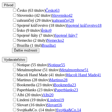
Pôvod
Česko (63 titulov)
Česko
63
Slovensko (42 titulov)
Slovensko
42
zahraničný (29 titulov)
zahraničný
29
Spojené kráľovstvo (18 titulov)
Spojené kráľovstvo
18
Írsko (9 titulov)
Írsko
9
Spojené štáty (7 titulov)
Spojené štáty
7
Nemecko (2 tituly)
Nemecko
2
Brazília (1 titul)
Brazília
1
Ďalšie možnosti
Vydavateľstvo
Notique (55 titulov)
Notique
55
Metalmorphose (51 titulov)
Metalmorphose
51
Macoli Hand Made (41 titulov)
Macoli Hand Made
41
Martinus (28 titulov)
Martinus
28
Bookmedia (23 titulov)
Bookmedia
23
Paperblanks (23 titulov)
Paperblanks
23
Albi (20 titulov)
Albi
20
Lindeni (19 titulov)
Lindeni
19
Slovart (16 titulov)
Slovart
16
Svojtka&Co. (14 titulov)
Svojtka&Co.
14