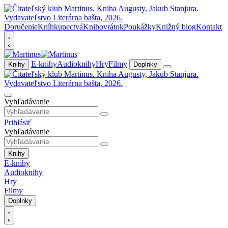
Doručenie
Kníhkupectvá
Knihovrátok
Poukážky
Knižný blog
Kontakt
E-knihy
Audioknihy
Hry
Filmy
Knihy
Doplnky
Vyhľadávanie
Prihlásiť
Vyhľadávanie
Knihy
E-knihy
Audioknihy
Hry
Filmy
Doplnky