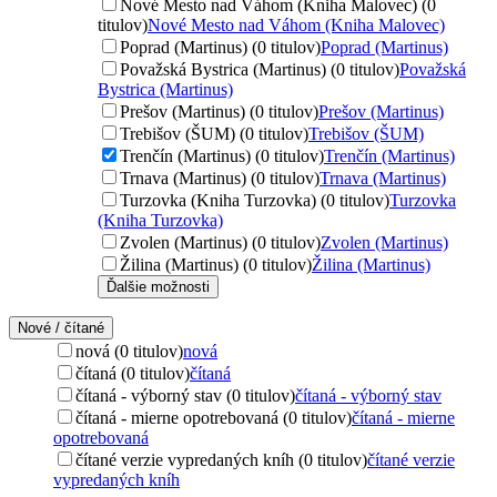
Nové Mesto nad Váhom (Kniha Malovec) (0
titulov)
Nové Mesto nad Váhom (Kniha Malovec)
Poprad (Martinus) (0 titulov)
Poprad (Martinus)
Považská Bystrica (Martinus) (0 titulov)
Považská
Bystrica (Martinus)
Prešov (Martinus) (0 titulov)
Prešov (Martinus)
Trebišov (ŠUM) (0 titulov)
Trebišov (ŠUM)
Trenčín (Martinus) (0 titulov)
Trenčín (Martinus)
Trnava (Martinus) (0 titulov)
Trnava (Martinus)
Turzovka (Kniha Turzovka) (0 titulov)
Turzovka
(Kniha Turzovka)
Zvolen (Martinus) (0 titulov)
Zvolen (Martinus)
Žilina (Martinus) (0 titulov)
Žilina (Martinus)
Ďalšie možnosti
Nové / čítané
nová (0 titulov)
nová
čítaná (0 titulov)
čítaná
čítaná - výborný stav (0 titulov)
čítaná - výborný stav
čítaná - mierne opotrebovaná (0 titulov)
čítaná - mierne
opotrebovaná
čítané verzie vypredaných kníh (0 titulov)
čítané verzie
vypredaných kníh