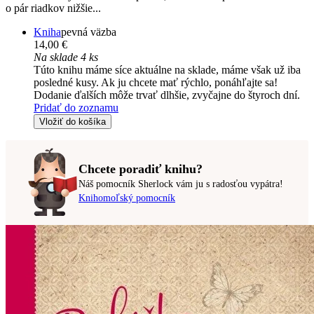
o pár riadkov nižšie...
Kniha
pevná väzba
14,00 €
Na sklade 4 ks
Túto knihu máme síce aktuálne na sklade, máme však už iba
posledné kusy. Ak ju chcete mať rýchlo, ponáhľajte sa!
Dodanie ďalších môže trvať dlhšie, zvyčajne do štyroch dní.
Pridať do zoznamu
Vložiť do košíka
Chcete poradiť knihu?
Náš pomocník Sherlock vám ju s radosťou vypátra!
Knihomoľský pomocník