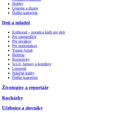
Hobby
Umenie a dizajn
Ďalšie kategórie
Deti a mládež
Knihorad – poradca kníh pre deti
Pre najmenších
Pre prvákov
Pre pubertiakov
Young Adult
Beletria
Rozprávky
Sci-fi, fantasy a komiksy
Leporelá
Náučné knihy
Ďalšie kategórie
Životopisy a reportáže
Kuchárky
Učebnice a slovníky