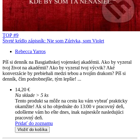
TOP #9
Štvrté krídlo zápisník: Nie som Zúrivka, som Violet
Rebecca Yarros
Píš si denník na Basgiathskej vojenskej akadémii. Ako by vyzeral
tvoj život na akadémii? Ako by vyzeral tvoj výcvik? Aké
konverzácie by prebiehali medzi tebou a tvojím drakom? Píš si
denník, čím podrobnejšie, tým lepšie! ...
14,20 €
Na sklade > 5 ks
Tento produkt sa môže na cestu ku vám vybrať prakticky
okamžite! Ak si ho objednáte do 13:00 v pracovný deň,
odošleme vám ho ešte dnes, inak najneskôr nasledujúci
pracovný deň.
Pridať do zoznamu
Vložiť do košíka