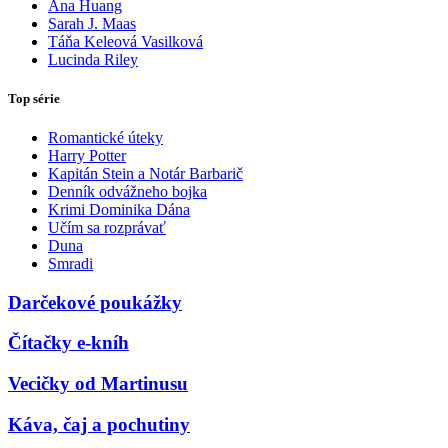
Ana Huang
Sarah J. Maas
Táňa Keleová Vasilková
Lucinda Riley
Top série
Romantické úteky
Harry Potter
Kapitán Stein a Notár Barbarič
Denník odvážneho bojka
Krimi Dominika Dána
Učím sa rozprávať
Duna
Smradi
Darčekové poukážky
Čítačky e-kníh
Vecičky od Martinusu
Káva, čaj a pochutiny