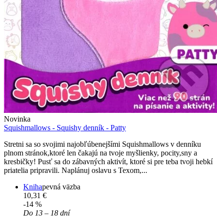
Novinka
Squishmallows - Squishy denník - Patty
Stretni sa so svojimi najobľúbenejšími Squishmallows v denníku
plnom stránok,ktoré len čakajú na tvoje myšlienky, pocity,sny a
kresbičky! Pusť sa do zábavných aktivít, ktoré si pre teba tvoji hebkí
priatelia pripravili. Naplánuj oslavu s Texom,...
Kniha
pevná väzba
10,31 €
-14 %
Do 13 – 18 dní