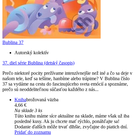
Bublina 37
Autorský kolektív
37. diel série
Bublina (detský časopis)
Prečo niektoré pocity prežívame intenzívnejšie než iné a čo sa deje v
našom tele, keď sa tešíme, hanbíme alebo trápime? V Bublina číslo
37 sa vydáme na cestu do fascinujúceho sveta emócií a spoznáme,
prečo sú neoddeliteľnou súčasťou každého z nás...
Kniha
brožovaná väzba
4,66 €
Na sklade 3 ks
Túto knihu máme síce aktuálne na sklade, máme však už iba
posledné kusy. Ak ju chcete mať rýchlo, ponáhľajte sa!
Dodanie ďalších môže trvať dlhšie, zvyčajne do piatich dní.
Pridať do zoznamu