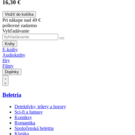
16,30 €
Vložiť do košíka
Pri nákupe nad 49 €
poštovné zadarmo
Vyhľadávanie
Knihy
E-knihy
Audioknihy
Hry
Filmy
Doplnky
Beletria
Detektívky, trilery a horory
Sci-fi a fantasy
Komiksy
Romantika
Spoločenská beletria
Klasika