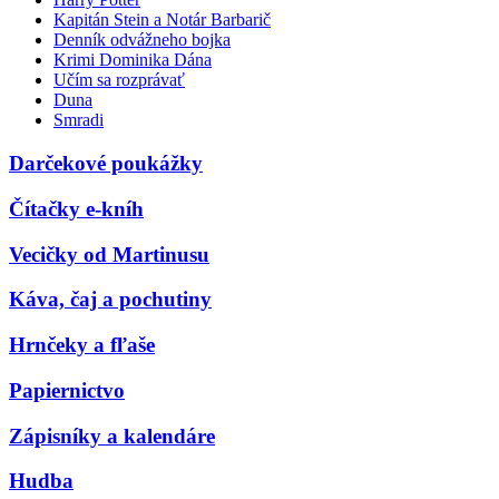
Kapitán Stein a Notár Barbarič
Denník odvážneho bojka
Krimi Dominika Dána
Učím sa rozprávať
Duna
Smradi
Darčekové poukážky
Čítačky e-kníh
Vecičky od Martinusu
Káva, čaj a pochutiny
Hrnčeky a fľaše
Papiernictvo
Zápisníky a kalendáre
Hudba