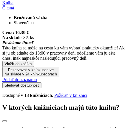
Kniha
Čítaná
Brožovaná väzba
Slovenčina
Cena:
16,30 €
Na sklade > 5 ks
Posielame ihneď
Táto kniha sa môže na cestu ku vám vybrať prakticky okamžite! Ak
si ju objednáte do 13:00 v pracovný deň, odošleme vám ju ešte
dnes, inak najneskôr nasledujúci pracovný deň.
Vložiť do košíka
Rezervovať v kníhkupectve
Na sklade v 24 kníhkupectvách
Pridať do zoznamu
Sledovať dostupnosť
Dostupné v
13 knižniciach
.
Požičať v knižnici
V ktorých knižniciach majú túto knihu?