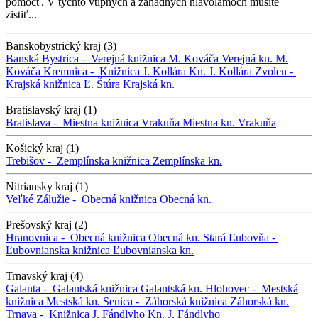
pomôcť. V týchto vtipných a záhadných hlavolamoch musíte
zistiť...
Banskobystrický kraj (3)
Banská Bystrica -
Verejná knižnica M. Kováča
Verejná kn. M.
Kováča
Kremnica -
Knižnica J. Kollára
Kn. J. Kollára
Zvolen -
Krajská knižnica Ľ. Štúra
Krajská kn.
Bratislavský kraj (1)
Bratislava -
Miestna knižnica Vrakuňa
Miestna kn. Vrakuňa
Košický kraj (1)
Trebišov -
Zemplínska knižnica
Zemplínska kn.
Nitriansky kraj (1)
Veľké Zálužie -
Obecná knižnica
Obecná kn.
Prešovský kraj (2)
Hranovnica -
Obecná knižnica
Obecná kn.
Stará Ľubovňa -
Ľubovnianska knižnica
Ľubovnianska kn.
Trnavský kraj (4)
Galanta -
Galantská knižnica
Galantská kn.
Hlohovec -
Mestská
knižnica
Mestská kn.
Senica -
Záhorská knižnica
Záhorská kn.
Trnava -
Knižnica J. Fándlyho
Kn. J. Fándlyho