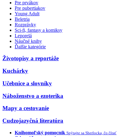
Pre prvákov
Pre pubertiakov
Young Adult
Beletria
Rozprávky
Sci-fi, fantasy a komiksy
Leporelá
Náučné knihy
Ďalšie kategórie
Životopisy a reportáže
Kuchárky
Učebnice a slovníky
Náboženstvo a ezoterika
Mapy a cestovanie
Cudzojazyčná literatúra
Knihomoľský pomocník
Spýtajte sa Sherlocka, čo čítať