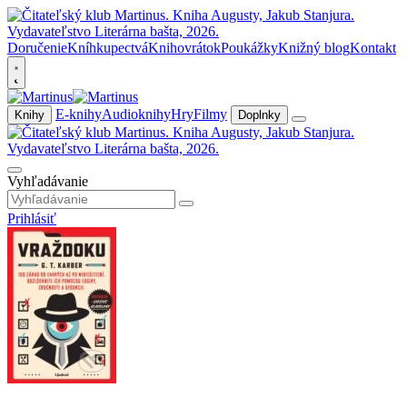
Doručenie
Kníhkupectvá
Knihovrátok
Poukážky
Knižný blog
Kontakt
E-knihy
Audioknihy
Hry
Filmy
Knihy
Doplnky
Vyhľadávanie
Prihlásiť