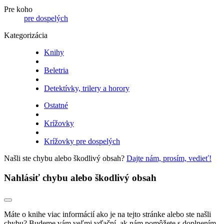
Pre koho
pre dospelých
Kategorizácia
Knihy
Beletria
Detektívky, trilery a horory
Ostatné
Krížovky
Krížovky pre dospelých
Našli ste chybu alebo škodlivý obsah?
Dajte nám, prosím, vedieť!
Nahlásiť chybu alebo škodlivý obsah
Máte o knihe viac informácií ako je na tejto stránke alebo ste našli
chybu? Budeme vám veľmi vďační, ak nám pomôžete s doplnením