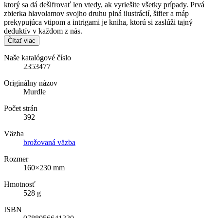
ktorý sa dá dešifrovať len vtedy, ak vyriešite všetky prípady. Prvá
zbierka hlavolamov svojho druhu plná ilustrácií, šifier a máp
prekypujúca vtipom a intrigami je kniha, ktorú si zaslúži tajný
deduktív v každom z nás.
Čítať viac
Naše katalógové číslo
2353477
Originálny názov
Murdle
Počet strán
392
Väzba
brožovaná väzba
Rozmer
160×230 mm
Hmotnosť
528 g
ISBN