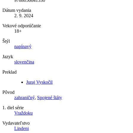
9788056641330
Dátum vydania
2. 9. 2024
Vekové odporúčanie
18+
Štýl
napínavý
Jazyk
slovenčina
Preklad
Juraj Vyskočil
Pôvod
zahraničný
,
Spojené štáty
1. diel série
Vraždoku
Vydavateľstvo
Lindeni