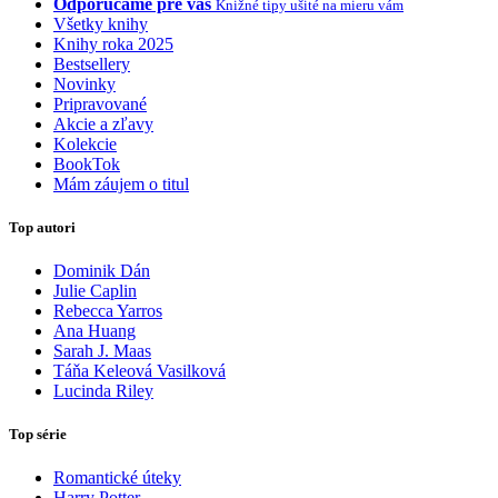
Odporúčame pre vás
Knižné tipy ušité na mieru vám
Všetky knihy
Knihy roka 2025
Bestsellery
Novinky
Pripravované
Akcie a zľavy
Kolekcie
BookTok
Mám záujem o titul
Top autori
Dominik Dán
Julie Caplin
Rebecca Yarros
Ana Huang
Sarah J. Maas
Táňa Keleová Vasilková
Lucinda Riley
Top série
Romantické úteky
Harry Potter