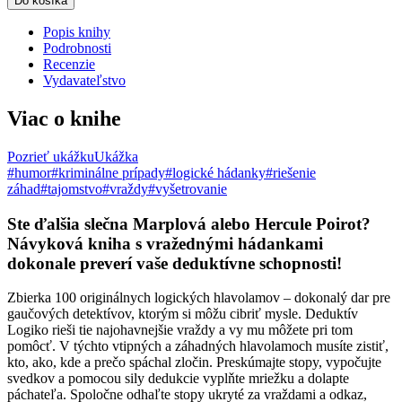
Do košíka
Popis knihy
Podrobnosti
Recenzie
Vydavateľstvo
Viac o knihe
Pozrieť ukážku
Ukážka
#humor
#kriminálne prípady
#logické hádanky
#riešenie
záhad
#tajomstvo
#vraždy
#vyšetrovanie
Ste ďalšia slečna Marplová alebo Hercule Poirot?
Návyková kniha s vražednými hádankami
dokonale preverí vaše deduktívne schopnosti!
Zbierka 100 originálnych logických hlavolamov – dokonalý dar pre
gaučových detektívov, ktorým si môžu cibriť mysle. Deduktív
Logiko rieši tie najohavnejšie vraždy a vy mu môžete pri tom
pomôcť. V týchto vtipných a záhadných hlavolamoch musíte zistiť,
kto, ako, kde a prečo spáchal zločin. Preskúmajte stopy, vypočujte
svedkov a pomocou sily dedukcie vyplňte mriežku a dolapte
páchateľa. Spoločne odhaľte stopy ukryté za vraždami a odkaz,