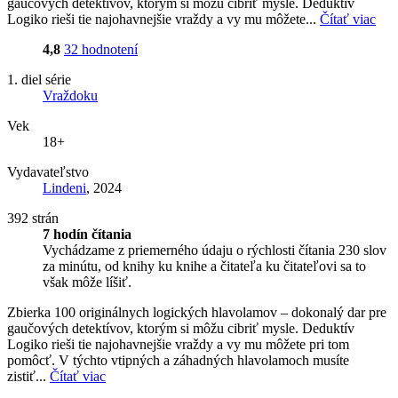
gaučových detektívov, ktorým si môžu cibriť mysle. Deduktív
Logiko rieši tie najohavnejšie vraždy a vy mu môžete...
Čítať viac
4,8
32 hodnotení
1. diel série
Vraždoku
Vek
18+
Vydavateľstvo
Lindeni
, 2024
392 strán
7 hodín čítania
Vychádzame z priemerného údaju o rýchlosti čítania 230 slov
za minútu, od knihy ku knihe a čitateľa ku čitateľovi sa to
však môže líšiť.
Zbierka 100 originálnych logických hlavolamov – dokonalý dar pre
gaučových detektívov, ktorým si môžu cibriť mysle. Deduktív
Logiko rieši tie najohavnejšie vraždy a vy mu môžete pri tom
pomôcť. V týchto vtipných a záhadných hlavolamoch musíte
zistiť...
Čítať viac