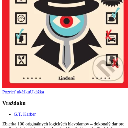
Pozrieť ukážku
Ukážka
Vraždoku
G.T. Karber
Zbierka 100 originálnych logických hlavolamov – dokonalý dar pre