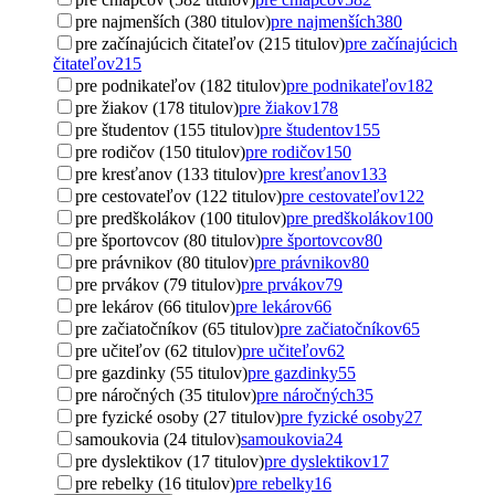
pre najmenších (380 titulov)
pre najmenších
380
pre začínajúcich čitateľov (215 titulov)
pre začínajúcich
čitateľov
215
pre podnikateľov (182 titulov)
pre podnikateľov
182
pre žiakov (178 titulov)
pre žiakov
178
pre študentov (155 titulov)
pre študentov
155
pre rodičov (150 titulov)
pre rodičov
150
pre kresťanov (133 titulov)
pre kresťanov
133
pre cestovateľov (122 titulov)
pre cestovateľov
122
pre predškolákov (100 titulov)
pre predškolákov
100
pre športovcov (80 titulov)
pre športovcov
80
pre právnikov (80 titulov)
pre právnikov
80
pre prvákov (79 titulov)
pre prvákov
79
pre lekárov (66 titulov)
pre lekárov
66
pre začiatočníkov (65 titulov)
pre začiatočníkov
65
pre učiteľov (62 titulov)
pre učiteľov
62
pre gazdinky (55 titulov)
pre gazdinky
55
pre náročných (35 titulov)
pre náročných
35
pre fyzické osoby (27 titulov)
pre fyzické osoby
27
samoukovia (24 titulov)
samoukovia
24
pre dyslektikov (17 titulov)
pre dyslektikov
17
pre rebelky (16 titulov)
pre rebelky
16