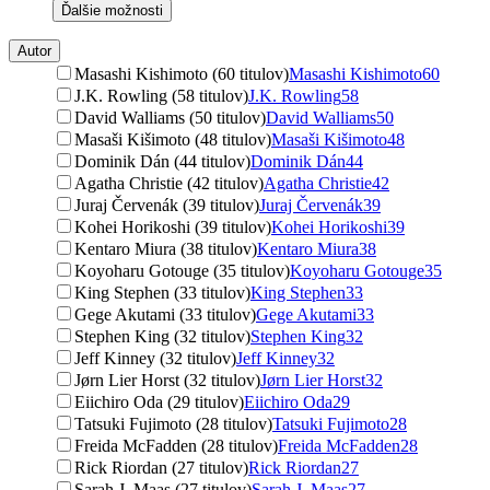
Ďalšie možnosti
Autor
Masashi Kishimoto (60 titulov)
Masashi Kishimoto
60
J.K. Rowling (58 titulov)
J.K. Rowling
58
David Walliams (50 titulov)
David Walliams
50
Masaši Kišimoto (48 titulov)
Masaši Kišimoto
48
Dominik Dán (44 titulov)
Dominik Dán
44
Agatha Christie (42 titulov)
Agatha Christie
42
Juraj Červenák (39 titulov)
Juraj Červenák
39
Kohei Horikoshi (39 titulov)
Kohei Horikoshi
39
Kentaro Miura (38 titulov)
Kentaro Miura
38
Koyoharu Gotouge (35 titulov)
Koyoharu Gotouge
35
King Stephen (33 titulov)
King Stephen
33
Gege Akutami (33 titulov)
Gege Akutami
33
Stephen King (32 titulov)
Stephen King
32
Jeff Kinney (32 titulov)
Jeff Kinney
32
Jørn Lier Horst (32 titulov)
Jørn Lier Horst
32
Eiichiro Oda (29 titulov)
Eiichiro Oda
29
Tatsuki Fujimoto (28 titulov)
Tatsuki Fujimoto
28
Freida McFadden (28 titulov)
Freida McFadden
28
Rick Riordan (27 titulov)
Rick Riordan
27
Sarah J. Maas (27 titulov)
Sarah J. Maas
27