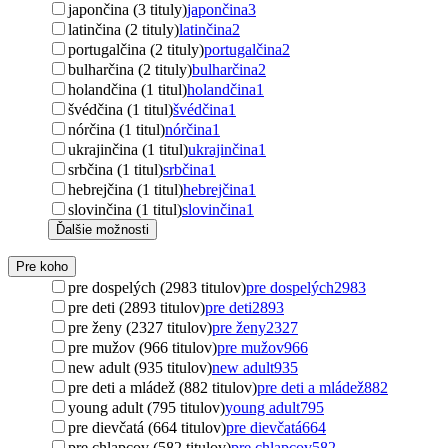
japončina (3 tituly)
japončina
3
latinčina (2 tituly)
latinčina
2
portugalčina (2 tituly)
portugalčina
2
bulharčina (2 tituly)
bulharčina
2
holandčina (1 titul)
holandčina
1
švédčina (1 titul)
švédčina
1
nórčina (1 titul)
nórčina
1
ukrajinčina (1 titul)
ukrajinčina
1
srbčina (1 titul)
srbčina
1
hebrejčina (1 titul)
hebrejčina
1
slovinčina (1 titul)
slovinčina
1
Ďalšie možnosti
Pre koho
pre dospelých (2983 titulov)
pre dospelých
2983
pre deti (2893 titulov)
pre deti
2893
pre ženy (2327 titulov)
pre ženy
2327
pre mužov (966 titulov)
pre mužov
966
new adult (935 titulov)
new adult
935
pre deti a mládež (882 titulov)
pre deti a mládež
882
young adult (795 titulov)
young adult
795
pre dievčatá (664 titulov)
pre dievčatá
664
pre chlapcov (582 titulov)
pre chlapcov
582