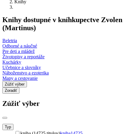
Knihy
Knihy dostupné v kníhkupectve Zvolen
(Martinus)
Beletria
Odborné a náučné
Pre deti a mládež
Životopisy a reportáže
Kuchárky
Učebnice a slovníky
Náboženstvo a ezoterika
Mapy a cestovanie
Zúžiť výber
Zoradiť
Zúžiť výber
Typ
kniha (14725 titulov)
kniha
14725