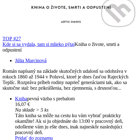
TOP #27
Kde si sa vydala, tam si mlieko pýtaj
Kniha o živote, smrti a
odpustení
Júlia Marcinová
Román napísaný na základe skutočných udalostí sa odohráva v
rokoch 1860 až 1944 v Poluvsí, ktoré je dnes časťou Rajeckých
Teplíc. Rozpráva príbeh rodiny naprieč generáciami tak, ako sa
skutočne stal: bez prikrášlenia, bez zjemnenia, s drsnosťou...
Kniha
pevná väzba s prebalom
16,07 €
Na sklade > 5 ks
Táto kniha sa môže na cestu ku vám vybrať prakticky
okamžite! Ak si ju objednáte do 13:00 v pracovný deň,
odošleme vám ju ešte dnes, inak najneskôr nasledujúci
pracovný deň.
Pridať do zoznamu