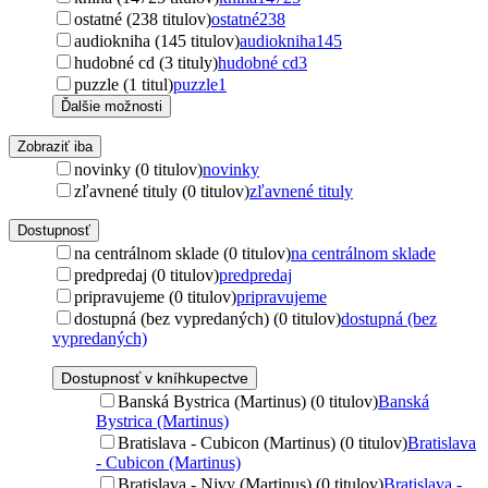
ostatné (238 titulov)
ostatné
238
audiokniha (145 titulov)
audiokniha
145
hudobné cd (3 tituly)
hudobné cd
3
puzzle (1 titul)
puzzle
1
Ďalšie možnosti
Zobraziť iba
novinky (0 titulov)
novinky
zľavnené tituly (0 titulov)
zľavnené tituly
Dostupnosť
na centrálnom sklade (0 titulov)
na centrálnom sklade
predpredaj (0 titulov)
predpredaj
pripravujeme (0 titulov)
pripravujeme
dostupná (bez vypredaných) (0 titulov)
dostupná (bez
vypredaných)
Dostupnosť v kníhkupectve
Banská Bystrica (Martinus) (0 titulov)
Banská
Bystrica (Martinus)
Bratislava - Cubicon (Martinus) (0 titulov)
Bratislava
- Cubicon (Martinus)
Bratislava - Nivy (Martinus) (0 titulov)
Bratislava -