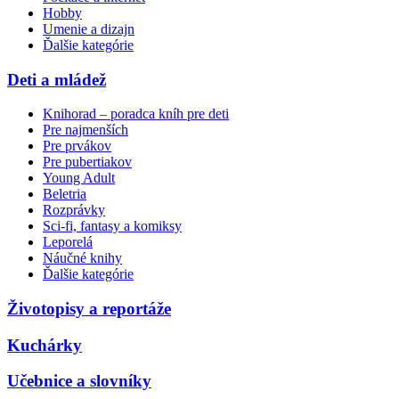
Hobby
Umenie a dizajn
Ďalšie kategórie
Deti a mládež
Knihorad – poradca kníh pre deti
Pre najmenších
Pre prvákov
Pre pubertiakov
Young Adult
Beletria
Rozprávky
Sci-fi, fantasy a komiksy
Leporelá
Náučné knihy
Ďalšie kategórie
Životopisy a reportáže
Kuchárky
Učebnice a slovníky