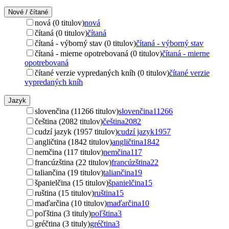
Nové / čítané
nová (0 titulov)
nová
čítaná (0 titulov)
čítaná
čítaná - výborný stav (0 titulov)
čítaná - výborný stav
čítaná - mierne opotrebovaná (0 titulov)
čítaná - mierne
opotrebovaná
čítané verzie vypredaných kníh (0 titulov)
čítané verzie
vypredaných kníh
Jazyk
slovenčina (11266 titulov)
slovenčina
11266
čeština (2082 titulov)
čeština
2082
cudzí jazyk (1957 titulov)
cudzí jazyk
1957
angličtina (1842 titulov)
angličtina
1842
nemčina (117 titulov)
nemčina
117
francúzština (22 titulov)
francúzština
22
taliančina (19 titulov)
taliančina
19
španielčina (15 titulov)
španielčina
15
ruština (15 titulov)
ruština
15
maďarčina (10 titulov)
maďarčina
10
poľština (3 tituly)
poľština
3
gréčtina (3 tituly)
gréčtina
3