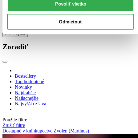
Povoliť všetko
Ďalšie možnosti
Formát
Odmietnuť
Audiokniha: CD (145 titulov)
Audiokniha: CD
145
Zúžiť výber
Zoradiť
Bestsellery
Top hodnotené
Novinky
Najdrahšie
Najlacnejšie
Najvyššia zľava
Použité filtre
Zrušiť filtre
Dostupné v kníhkupectve Zvolen (Martinus)