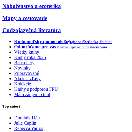
Náboženstvo a ezoterika
Mapy a cestovanie
Cudzojazyčná literatúra
Knihomoľský pomocník
Spýtajte sa Sherlocka, čo čítať
Odporúčame pre vás
Knižné tipy ušité na mieru vám
Všetky knihy
Knihy roka 2025
Bestsellery
Novinky
Pripravované
Akcie a zľavy
Kolekcie
Knihy s podporou FPU
Mám záujem o titul
Top autori
Dominik Dán
Julie Caplin
Rebecca Yarros