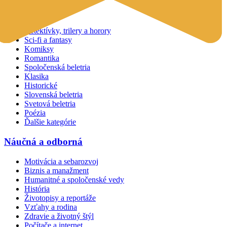
Beletria
Detektívky, trilery a horory
Sci-fi a fantasy
Komiksy
Romantika
Spoločenská beletria
Klasika
Historické
Slovenská beletria
Svetová beletria
Poézia
Ďalšie kategórie
Náučná a odborná
Motivácia a sebarozvoj
Biznis a manažment
Humanitné a spoločenské vedy
História
Životopisy a reportáže
Vzťahy a rodina
Zdravie a životný štýl
Počítače a internet