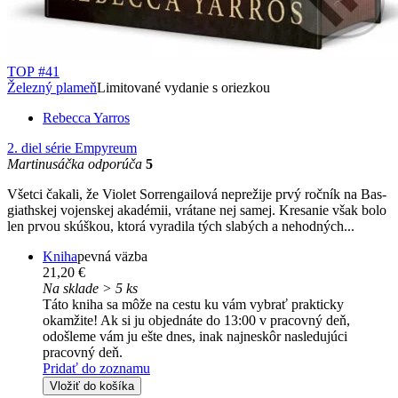
TOP #41
Železný plameň
Limitované vydanie s oriezkou
Rebecca Yarros
2. diel série
Empyreum
Martinusáčka odporúča
5
Všetci čakali, že Violet Sorrengailová neprežije prvý ročník na Bas­
giathskej vojenskej akadémii, vrátane nej samej. Kresanie však bolo
len prvou skúškou, ktorá vyradila tých slabých a nehodných...
Kniha
pevná väzba
21,20 €
Na sklade > 5 ks
Táto kniha sa môže na cestu ku vám vybrať prakticky
okamžite! Ak si ju objednáte do 13:00 v pracovný deň,
odošleme vám ju ešte dnes, inak najneskôr nasledujúci
pracovný deň.
Pridať do zoznamu
Vložiť do košíka