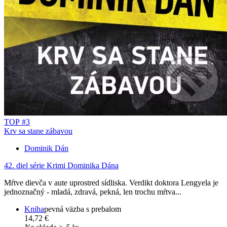
TOP #3
Krv sa stane zábavou
Dominik Dán
42. diel série
Krimi Dominika Dána
Mŕtve dievča v aute uprostred sídliska. Verdikt doktora Lengyela je
jednoznačný - mladá, zdravá, pekná, len trochu mŕtva...
Kniha
pevná väzba s prebalom
14,72 €