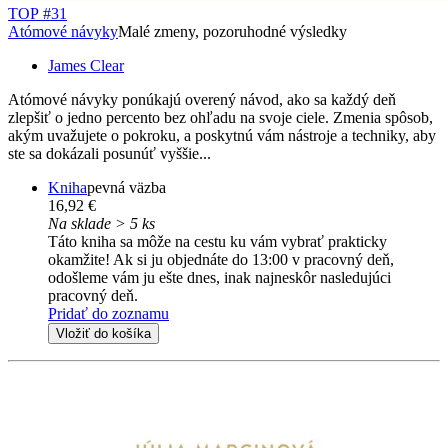
TOP #31
Atómové návyky
Malé zmeny, pozoruhodné výsledky
James Clear
Atómové návyky ponúkajú overený návod, ako sa každý deň
zlepšiť o jedno percento bez ohľadu na svoje ciele. Zmenia spôsob,
akým uvažujete o pokroku, a poskytnú vám nástroje a techniky, aby
ste sa dokázali posunúť vyššie...
Kniha
pevná väzba
16,92 €
Na sklade > 5 ks
Táto kniha sa môže na cestu ku vám vybrať prakticky
okamžite! Ak si ju objednáte do 13:00 v pracovný deň,
odošleme vám ju ešte dnes, inak najneskôr nasledujúci
pracovný deň.
Pridať do zoznamu
Vložiť do košíka