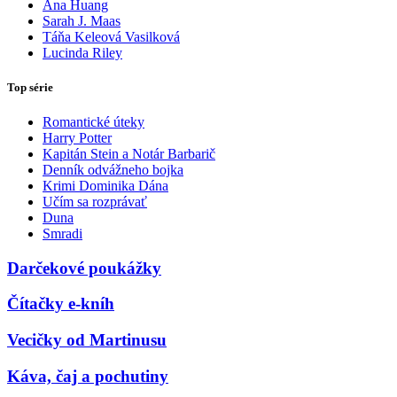
Ana Huang
Sarah J. Maas
Táňa Keleová Vasilková
Lucinda Riley
Top série
Romantické úteky
Harry Potter
Kapitán Stein a Notár Barbarič
Denník odvážneho bojka
Krimi Dominika Dána
Učím sa rozprávať
Duna
Smradi
Darčekové poukážky
Čítačky e-kníh
Vecičky od Martinusu
Káva, čaj a pochutiny