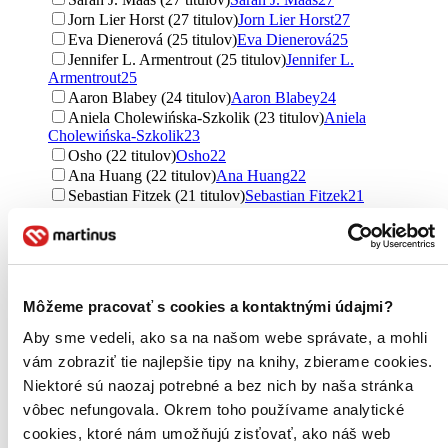
Jorn Lier Horst (27 titulov)
Jorn Lier Horst
27
Eva Dienerová (25 titulov)
Eva Dienerová
25
Jennifer L. Armentrout (25 titulov)
Jennifer L.
Armentrout
25
Aaron Blabey (24 titulov)
Aaron Blabey
24
Aniela Cholewińska-Szkolik (23 titulov)
Aniela
Cholewińska-Szkolik
23
Osho (22 titulov)
Osho
22
Ana Huang (22 titulov)
Ana Huang
22
Sebastian Fitzek (21 titulov)
Sebastian Fitzek
21
Dav Pilkey (20 titulov)
Dav Pilkey
20
Ďalšie možnosti
Vydavateľstvo
Slovart (1190 titulov)
Slovart
1190
Môžeme pracovať s cookies a kontaktnými údajmi?
Ikar (813 titulov)
Ikar
813
Svojtka&Co. (718 titulov)
Svojtka&Co.
718
Aby sme vedeli, ako sa na našom webe správate, a mohli
Crew (539 titulov)
Crew
539
vám zobraziť tie najlepšie tipy na knihy, zbierame cookies.
Stonožka (471 titulov)
Stonožka
471
Niektoré sú naozaj potrebné a bez nich by naša stránka
Tatran (334 titulov)
Tatran
334
vôbec nefungovala. Okrem toho používame analytické
Lindeni (309 titulov)
Lindeni
309
Fragment (302 titulov)
Fragment
302
cookies, ktoré nám umožňujú zisťovať, ako náš web