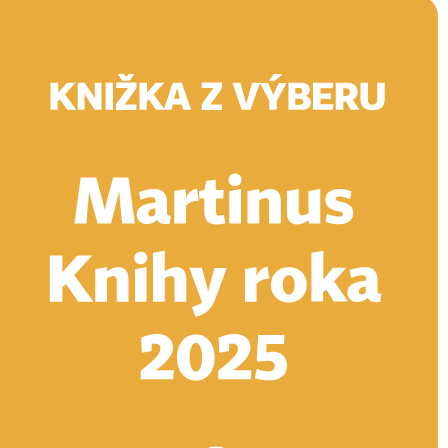
Doručenie
Kníhkupectvá
Knihovrátok
Poukážky
Knižný blog
Kontakt
E-knihy
Audioknihy
Hry
Filmy
Knihy
Doplnky
Vyhľadávanie
Prihlásiť
Vyhľadávanie
Knihy
E-knihy
Audioknihy
Hry
Filmy
Doplnky