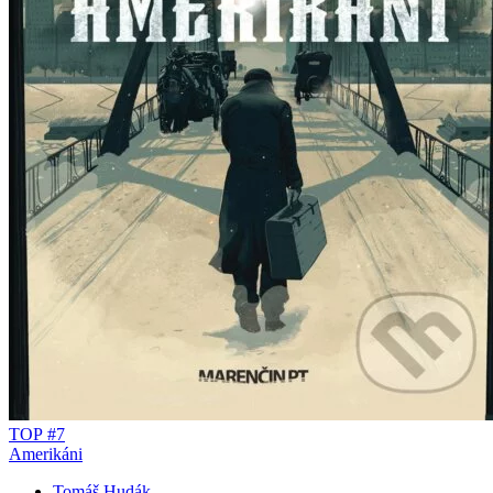
TOP #7
Amerikáni
Tomáš Hudák