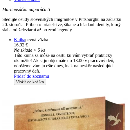
Martinusáčka odporúča
5
Sledujte osudy slovenských imigrantov v Pittsburghu na začiatku
20. storočia. Príbeh o priateľstve, šikane a hľadaní identity, ktorý
siaha od železiarní až po zrod legendy.
Kniha
pevná väzba
16,92 €
Na sklade > 5 ks
Táto kniha sa môže na cestu ku vám vybrať prakticky
okamžite! Ak si ju objednáte do 13:00 v pracovný deň,
odošleme vám ju ešte dnes, inak najneskôr nasledujúci
pracovný deň.
Pridať do zoznamu
Vložiť do košíka