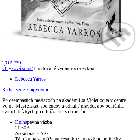
TOP #29
Ónyxová smršť
Limitované vydanie s oriezkou
Rebecca Yarros
3. diel série
Empyreum
Po osemnástich mesiacoch na akadémii sa Violet ocitá v centre
vojny. Musí získať spojencov a odhaliť pravdu, aby ochránila
svojich blízkych pred blížiacou sa smršťou.
Kniha
pevná väzba
21,60 €
Na sklade > 5 ks
Táto kniha sa môže na cestu ku vám vybrať prakticky