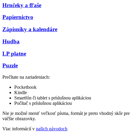
Hrnčeky a fľaše
Papiernictvo
Zápisníky a kalendáre
Hudba
LP platne
Puzzle
Prečítate na zariadeniach:
Pocketbook
Kindle
Smartfón či tablet s príslušnou aplikáciou
Počítač s príslušnou aplikáciou
Nie je možné meniť veľkosť písma, formát je preto vhodný skôr pre
väčšie obrazovky.
Viac informácií v
našich návodoch