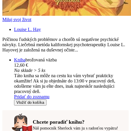
Miluj svoj život
Louise L. Hay
Príčinou ľudských problémov a chorôb sú negatívne psychické
návyky. Liečebná metóda kalifornskej psychoterapeutky Louise L.
Hayovej je založená na duševnej očiste...
Kniha
brožovaná väzba
12,60 €
Na sklade > 5 ks
Táto kniha sa môže na cestu ku vám vybrať prakticky
okamžite! Ak si ju objednáte do 13:00 v pracovný deň,
odošleme vám ju ešte dnes, inak najneskôr nasledujúci
pracovný deň.
Pridať do zoznamu
Vložiť do košíka
Chcete poradiť knihu?
Náš pomocník Sherlock vám ju s radosťou vypátra!