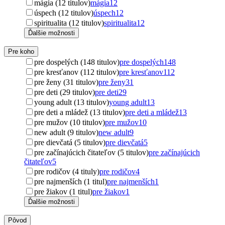
mágia (12 titulov)
mágia
12
úspech (12 titulov)
úspech
12
spiritualita (12 titulov)
spiritualita
12
Ďalšie možnosti
Pre koho
pre dospelých (148 titulov)
pre dospelých
148
pre kresťanov (112 titulov)
pre kresťanov
112
pre ženy (31 titulov)
pre ženy
31
pre deti (29 titulov)
pre deti
29
young adult (13 titulov)
young adult
13
pre deti a mládež (13 titulov)
pre deti a mládež
13
pre mužov (10 titulov)
pre mužov
10
new adult (9 titulov)
new adult
9
pre dievčatá (5 titulov)
pre dievčatá
5
pre začínajúcich čitateľov (5 titulov)
pre začínajúcich
čitateľov
5
pre rodičov (4 tituly)
pre rodičov
4
pre najmenších (1 titul)
pre najmenších
1
pre žiakov (1 titul)
pre žiakov
1
Ďalšie možnosti
Pôvod