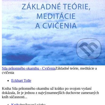
Sila prítomného okamihu - Cvičenia
Základné teórie, meditácie a
cvičenia
Eckhart Tolle
Kniha Sila prítomného okamihu už krátko po svojom vydaní
dokázala, že je jednou z najvýznamnejších duchovne zameraných
kníh súčasnosti...
Kniha
brožovaná väzba