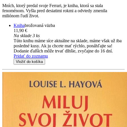
Mních, ktorý predal svoje Ferrari, je kniha, ktorá sa stala
fenoménom. Vyšla pred desiatimi rokmi a odvtedy zmenila
miliónom ľudí život.
Kniha
brožovaná väzba
11,90 €
Na sklade 3 ks
Túto knihu máme síce aktuálne na sklade, máme však už iba
posledné kusy. Ak ju chcete mať rýchlo, ponáhľajte sa!
Dodanie ďalších môže trvať dlhšie, zvyčajne do 16 dní.
Pridať do zoznamu
Vložiť do košíka