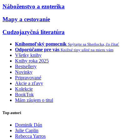
Náboženstvo a ezoterika
Mapy a cestovanie
Cudzojazyčná literatúra
Knihomoľský pomocník
Spýtajte sa Sherlocka, čo čítať
Odporúčame pre vás
Knižné tipy ušité na mieru vám
Všetky knihy
Knihy roka 2025
Bestsellery
Novinky
Pripravované
Akcie a zľavy
Kolekcie
BookTok
Mám záujem o titul
Top autori
Dominik Dán
Julie Caplin
Rebecca Yarros