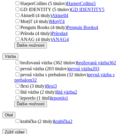
HarperCollins (5 titulov)
HarperCollins
5
GD IDENTITY (5 titulov)
GD IDENTITY
5
Aktuell (4 tituly)
Aktuell
4
Motýľ (4 tituly)
Motýľ
4
Penguin Books (4 tituly)
Penguin Books
4
Príroda (4 tituly)
Príroda
4
ANAG (4 tituly)
ANAG
4
Ďalšie možnosti
Väzba
brožovaná väzba (362 titulov)
brožovaná väzba
362
pevná väzba (203 titulov)
pevná väzba
203
pevná väzba s prebalom (32 titulov)
pevná väzba s
prebalom
32
flexi (3 tituly)
flexi
3
šitá väzba (2 tituly)
šitá väzba
2
leporelo (1 titul)
leporelo
1
Ďalšie možnosti
Obal
krabička (2 tituly)
krabička
2
Zúžiť výber