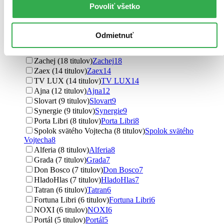
Eastone Books (29 titulov)
Eastone Books
29
Povoliť všetko
Christian Project Support (28 titulov)
Christian Project
Support
28
Kumran (22 titulov)
Kumran
22
Odmietnuť
Ikar (19 titulov)
Ikar
19
Postoj Media (19 titulov)
Postoj Media
19
Zachej (18 titulov)
Zachej
18
Zaex (14 titulov)
Zaex
14
TV LUX (14 titulov)
TV LUX
14
Ajna (12 titulov)
Ajna
12
Slovart (9 titulov)
Slovart
9
Synergie (9 titulov)
Synergie
9
Porta Libri (8 titulov)
Porta Libri
8
Spolok svätého Vojtecha (8 titulov)
Spolok svätého
Vojtecha
8
Alferia (8 titulov)
Alferia
8
Grada (7 titulov)
Grada
7
Don Bosco (7 titulov)
Don Bosco
7
HladoHlas (7 titulov)
HladoHlas
7
Tatran (6 titulov)
Tatran
6
Fortuna Libri (6 titulov)
Fortuna Libri
6
NOXI (6 titulov)
NOXI
6
Portál (5 titulov)
Portál
5