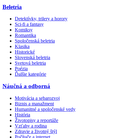
Beletria
Detektívky, trilery a horory
Sci-fi a fantasy
Komiksy
Romantika
Spoločenská beletria
Klasika
Historické
Slovenská beletria
Svetová beletria
Poézia
Ďalšie kategórie
Náučná a odborná
Motivácia a sebarozvoj
Biznis a manažment
Humanitné a spoločenské vedy
História
Životopisy a reportáže
Vzťahy a rodina
Zdravie a životný štýl
Počítače a internet