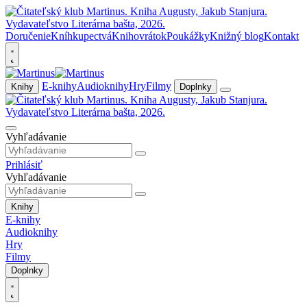
Doručenie
Kníhkupectvá
Knihovrátok
Poukážky
Knižný blog
Kontakt
E-knihy
Audioknihy
Hry
Filmy
Knihy
Doplnky
Vyhľadávanie
Prihlásiť
Vyhľadávanie
Knihy
E-knihy
Audioknihy
Hry
Filmy
Doplnky