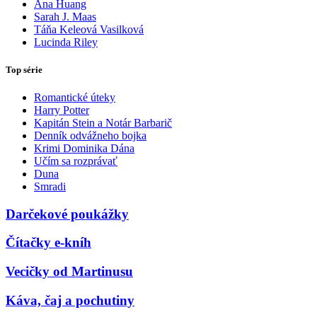
Ana Huang
Sarah J. Maas
Táňa Keleová Vasilková
Lucinda Riley
Top série
Romantické úteky
Harry Potter
Kapitán Stein a Notár Barbarič
Denník odvážneho bojka
Krimi Dominika Dána
Učím sa rozprávať
Duna
Smradi
Darčekové poukážky
Čítačky e-kníh
Vecičky od Martinusu
Káva, čaj a pochutiny