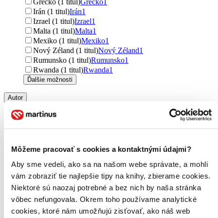
Grécko (1 titul)
Grécko
1
Irán (1 titul)
Irán
1
Izrael (1 titul)
Izrael
1
Malta (1 titul)
Malta
1
Mexiko (1 titul)
Mexiko
1
Nový Zéland (1 titul)
Nový Zéland
1
Rumunsko (1 titul)
Rumunsko
1
Rwanda (1 titul)
Rwanda
1
Ďalšie možnosti
Autor
Osho (27 titulov)
Osho
27
Don Miguel Ruiz (11 titulov)
Don Miguel Ruiz
11
Max Lucado (10 titulov)
Max Lucado
10
Michael Newton (7 titulov)
Michael Newton
7
Eckhart Tolle (6 titulov)
Eckhart Tolle
6
Môžeme pracovať s cookies a kontaktnými údajmi?
Pavel Hirax Baričák (6 titulov)
Pavel Hirax Baričák
6
Aby sme vedeli, ako sa na našom webe správate, a mohli
C.S. Lewis (5 titulov)
C.S. Lewis
5
Vadim Zeland (5 titulov)
Vadim Zeland
5
vám zobraziť tie najlepšie tipy na knihy, zbierame cookies.
Esther Hicks (5 titulov)
Esther Hicks
5
Niektoré sú naozaj potrebné a bez nich by naša stránka
Jerry Hicks (5 titulov)
Jerry Hicks
5
vôbec nefungovala. Okrem toho používame analytické
Gregg Braden (5 titulov)
Gregg Braden
5
cookies, ktoré nám umožňujú zisťovať, ako náš web
Dalajláma (4 tituly)
Dalajláma
4