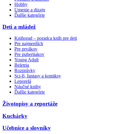
Hobby
Umenie a dizajn
Ďalšie kategórie
Deti a mládež
Knihorad – poradca kníh pre deti
Pre najmenších
Pre prvákov
Pre pubertiakov
Young Adult
Beletria
Rozprávky
Sci-fi, fantasy a komiksy
Leporelá
Náučné knihy
Ďalšie kategórie
Životopisy a reportáže
Kuchárky
Učebnice a slovníky