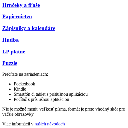
Hrnčeky a fľaše
Papiernictvo
Zápisníky a kalendáre
Hudba
LP platne
Puzzle
Prečítate na zariadeniach:
Pocketbook
Kindle
Smartfón či tablet s príslušnou aplikáciou
Počítač s príslušnou aplikáciou
Nie je možné meniť veľkosť písma, formát je preto vhodný skôr pre
väčšie obrazovky.
Viac informácií v
našich návodoch