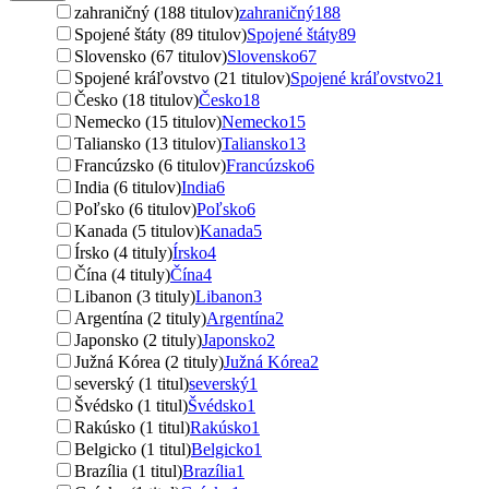
zahraničný (188 titulov)
zahraničný
188
Spojené štáty (89 titulov)
Spojené štáty
89
Slovensko (67 titulov)
Slovensko
67
Spojené kráľovstvo (21 titulov)
Spojené kráľovstvo
21
Česko (18 titulov)
Česko
18
Nemecko (15 titulov)
Nemecko
15
Taliansko (13 titulov)
Taliansko
13
Francúzsko (6 titulov)
Francúzsko
6
India (6 titulov)
India
6
Poľsko (6 titulov)
Poľsko
6
Kanada (5 titulov)
Kanada
5
Írsko (4 tituly)
Írsko
4
Čína (4 tituly)
Čína
4
Libanon (3 tituly)
Libanon
3
Argentína (2 tituly)
Argentína
2
Japonsko (2 tituly)
Japonsko
2
Južná Kórea (2 tituly)
Južná Kórea
2
severský (1 titul)
severský
1
Švédsko (1 titul)
Švédsko
1
Rakúsko (1 titul)
Rakúsko
1
Belgicko (1 titul)
Belgicko
1
Brazília (1 titul)
Brazília
1