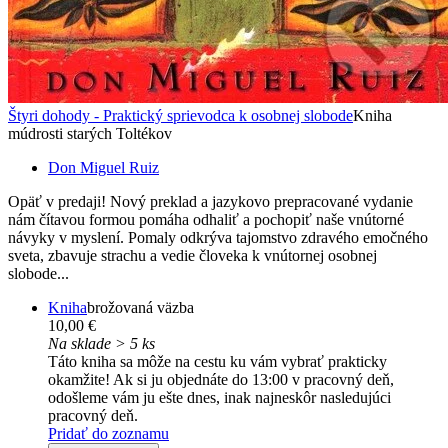
Štyri dohody - Praktický sprievodca k osobnej slobode
Kniha
múdrosti starých Toltékov
Don Miguel Ruiz
Opäť v predaji! Nový preklad a jazykovo prepracované vydanie
nám čítavou formou pomáha odhaliť a pochopiť naše vnútorné
návyky v myslení. Pomaly odkrýva tajomstvo zdravého emočného
sveta, zbavuje strachu a vedie človeka k vnútornej osobnej
slobode...
Kniha
brožovaná väzba
10,00 €
Na sklade > 5 ks
Táto kniha sa môže na cestu ku vám vybrať prakticky
okamžite! Ak si ju objednáte do 13:00 v pracovný deň,
odošleme vám ju ešte dnes, inak najneskôr nasledujúci
pracovný deň.
Pridať do zoznamu