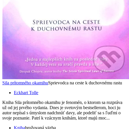
Sila prítomného okamihu
Sprievodca na ceste k duchovnému rastu
Eckhart Tolle
Kniha Sila prítomného okamihu je fenomén, o ktorom sa rozpráva
už od jej prvého vydania. Dnes je svetovým bestsellerom, hoci ju
autor nepísal s úmyslom nadchnúť davy, ale podeliť sa s ľuďmi o
svoje poznanie. Patrí k vzácnym knihám, ktoré majú moc...
Kniha
brožovaná väzba