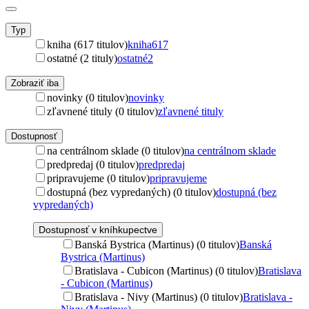
Typ
kniha (617 titulov)
kniha
617
ostatné (2 tituly)
ostatné
2
Zobraziť iba
novinky (0 titulov)
novinky
zľavnené tituly (0 titulov)
zľavnené tituly
Dostupnosť
na centrálnom sklade (0 titulov)
na centrálnom sklade
predpredaj (0 titulov)
predpredaj
pripravujeme (0 titulov)
pripravujeme
dostupná (bez vypredaných) (0 titulov)
dostupná (bez
vypredaných)
Dostupnosť v kníhkupectve
Banská Bystrica (Martinus) (0 titulov)
Banská
Bystrica (Martinus)
Bratislava - Cubicon (Martinus) (0 titulov)
Bratislava
- Cubicon (Martinus)
Bratislava - Nivy (Martinus) (0 titulov)
Bratislava -