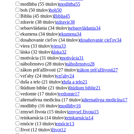
modlitba (55 titulov)
modlitba
55
boh (50 titulov)
boh
50
Biblia (45 titulov)
Biblia
45
zdravie (38 titulov)
zdravie
38
sebaovládania (34 titulov)
sebaovládania
34
ekumena (34 titulov)
ekumena
34
dosahovanie cieľov (34 titulov)
dosahovanie cieľov
34
viera (33 titulov)
viera
33
láska (32 titulov)
láska
32
motivácia (31 titulov)
motivácia
31
náboženstvo (28 titulov)
náboženstvo
28
zákon príťažlivosti (27 titulov)
zákon príťažlivosti
27
vzťahy (24 titulov)
vzťahy
24
duša a telo (21 titulov)
duša a telo
21
štúdium biblie (21 titulov)
štúdium biblie
21
vedomie (17 titulov)
vedomie
17
alternatívna medicína (17 titulov)
alternatívna medicína
17
modlitby (16 titulov)
modlitby
16
zmysel života (15 titulov)
zmysel života
15
reinkarnácia (14 titulov)
reinkarnácia
14
emócie (13 titulov)
emócie
13
život (12 titulov)
život
12