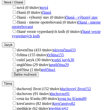
Nové / čítané
nová (0 titulov)
nová
čítaná (0 titulov)
čítaná
čítaná - výborný stav (0 titulov)
čítaná - výborný stav
čítaná - mierne opotrebovaná (0 titulov)
čítaná - mierne
opotrebovaná
čítané verzie vypredaných kníh (0 titulov)
čítané verzie
vypredaných kníh
Jazyk
slovenčina (433 titulov)
slovenčina
433
čeština (155 titulov)
čeština
155
cudzí jazyk (30 titulov)
cudzí jazyk
30
angličtina (29 titulov)
angličtina
29
gréčtina (1 titul)
gréčtina
1
Ďalšie možnosti
Téma
duchovný život (152 titulov)
duchovný život
152
duchovno (91 titulov)
duchovno
91
cesta ku šťastiu (89 titulov)
cesta ku šťastiu
89
kresťanstvo (82 titulov)
kresťanstvo
82
meditácie (62 titulov)
meditácie
62