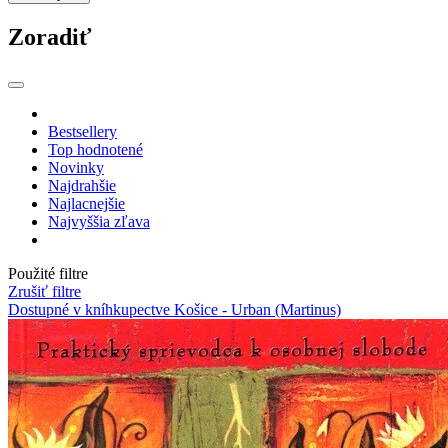
Zoradiť
Bestsellery
Top hodnotené
Novinky
Najdrahšie
Najlacnejšie
Najvyššia zľava
Použité filtre
Zrušiť filtre
Dostupné v kníhkupectve Košice - Urban (Martinus)