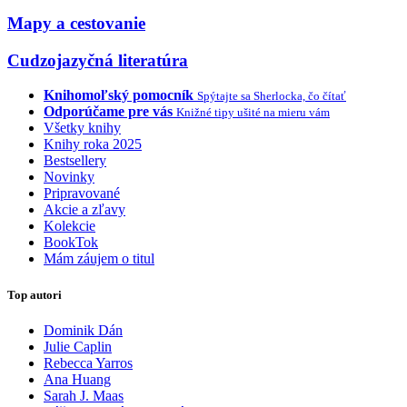
Mapy a cestovanie
Cudzojazyčná literatúra
Knihomoľský pomocník
Spýtajte sa Sherlocka, čo čítať
Odporúčame pre vás
Knižné tipy ušité na mieru vám
Všetky knihy
Knihy roka 2025
Bestsellery
Novinky
Pripravované
Akcie a zľavy
Kolekcie
BookTok
Mám záujem o titul
Top autori
Dominik Dán
Julie Caplin
Rebecca Yarros
Ana Huang
Sarah J. Maas