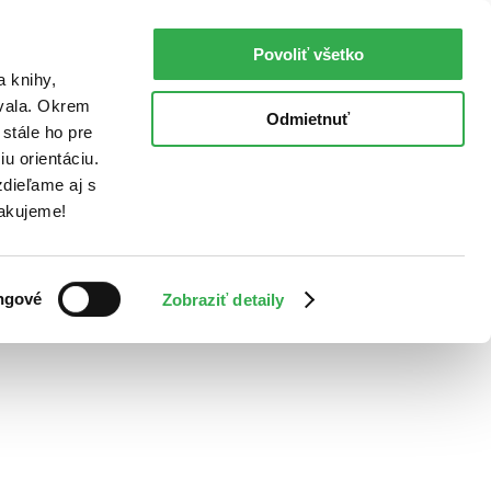
Povoliť všetko
a knihy,
ovala. Okrem
Odmietnuť
stále ho pre
u orientáciu.
dieľame aj s
Ďakujeme!
ngové
Zobraziť detaily