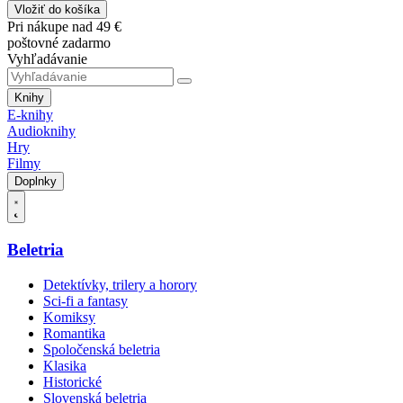
Vložiť do košíka
Pri nákupe nad 49 €
poštovné zadarmo
Vyhľadávanie
Knihy
E-knihy
Audioknihy
Hry
Filmy
Doplnky
Beletria
Detektívky, trilery a horory
Sci-fi a fantasy
Komiksy
Romantika
Spoločenská beletria
Klasika
Historické
Slovenská beletria