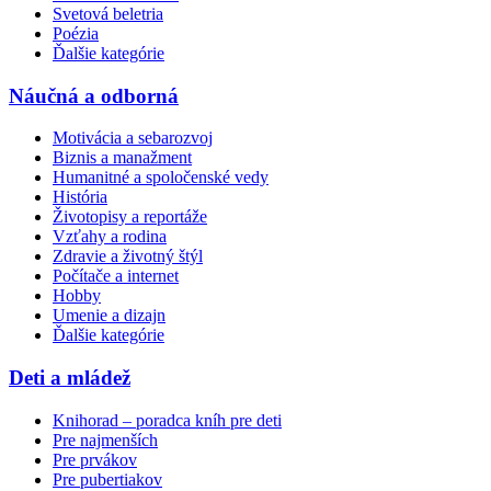
Svetová beletria
Poézia
Ďalšie kategórie
Náučná a odborná
Motivácia a sebarozvoj
Biznis a manažment
Humanitné a spoločenské vedy
História
Životopisy a reportáže
Vzťahy a rodina
Zdravie a životný štýl
Počítače a internet
Hobby
Umenie a dizajn
Ďalšie kategórie
Deti a mládež
Knihorad – poradca kníh pre deti
Pre najmenších
Pre prvákov
Pre pubertiakov