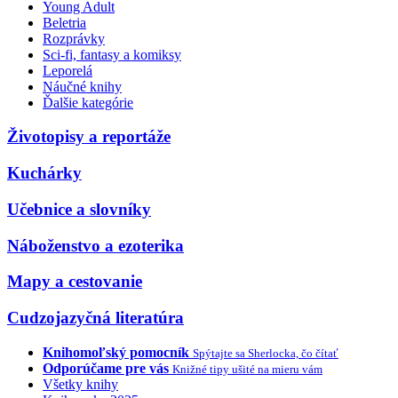
Young Adult
Beletria
Rozprávky
Sci-fi, fantasy a komiksy
Leporelá
Náučné knihy
Ďalšie kategórie
Životopisy a reportáže
Kuchárky
Učebnice a slovníky
Náboženstvo a ezoterika
Mapy a cestovanie
Cudzojazyčná literatúra
Knihomoľský pomocník
Spýtajte sa Sherlocka, čo čítať
Odporúčame pre vás
Knižné tipy ušité na mieru vám
Všetky knihy