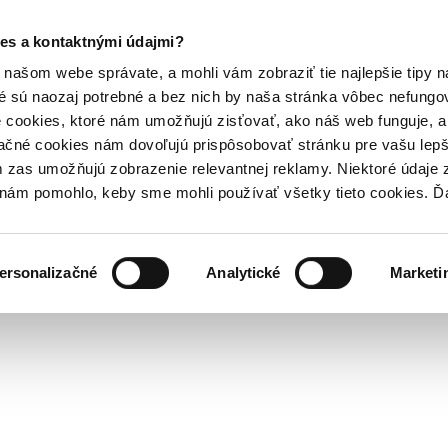
es a kontaktnými údajmi?
našom webe správate, a mohli vám zobraziť tie najlepšie tipy n
é sú naozaj potrebné a bez nich by naša stránka vôbec nefung
 cookies, ktoré nám umožňujú zisťovať, ako náš web funguje, a 
ačné cookies nám dovoľujú prispôsobovať stránku pre vašu lepši
zas umožňujú zobrazenie relevantnej reklamy. Niektoré údaje z
y nám pomohlo, keby sme mohli používať všetky tieto cookies. 
ersonalizačné
Analytické
Marketi