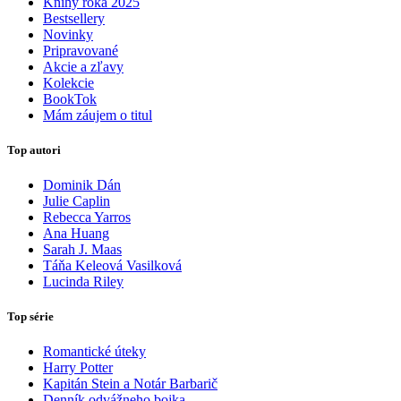
Knihy roka 2025
Bestsellery
Novinky
Pripravované
Akcie a zľavy
Kolekcie
BookTok
Mám záujem o titul
Top autori
Dominik Dán
Julie Caplin
Rebecca Yarros
Ana Huang
Sarah J. Maas
Táňa Keleová Vasilková
Lucinda Riley
Top série
Romantické úteky
Harry Potter
Kapitán Stein a Notár Barbarič
Denník odvážneho bojka