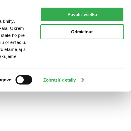
Povoliť všetko
a knihy,
ovala. Okrem
Odmietnuť
stále ho pre
u orientáciu.
dieľame aj s
Ďakujeme!
ngové
Zobraziť detaily