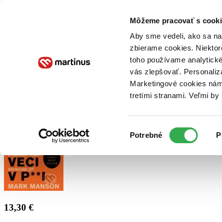
Doručenie
Kníhkupectvá
Knihovrátok
Poukážky
Knižný blog
Kontakt
Môžeme pracovať s cooki
Aby sme vedeli, ako sa na 
zbierame cookies. Niektor
E-knihy
Audioknihy
Hry
Filmy
Knihy
Doplnky
toho používame analytické
vás zlepšovať. Personaliz
Vyhľadávanie
Marketingové cookies nám 
tretími stranami. Veľmi b
Prihlásiť
Výber
Potrebné
P
súhlasu
13,30 €