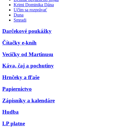
Krimi Dominika Dána
Učím sa rozprávať
Duna
Smradi
Darčekové poukážky
Čítačky e-kníh
Vecičky od Martinusu
Káva, čaj a pochutiny
Hrnčeky a fľaše
Papiernictvo
Zápisníky a kalendáre
Hudba
LP platne