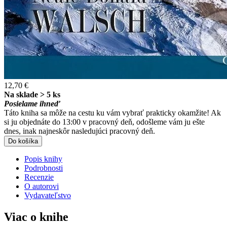
12,70 €
Na sklade > 5 ks
Posielame ihneď
Táto kniha sa môže na cestu ku vám vybrať prakticky okamžite! Ak
si ju objednáte do 13:00 v pracovný deň, odošleme vám ju ešte
dnes, inak najneskôr nasledujúci pracovný deň.
Do košíka
Popis knihy
Podrobnosti
Recenzie
O autorovi
Vydavateľstvo
Viac o knihe