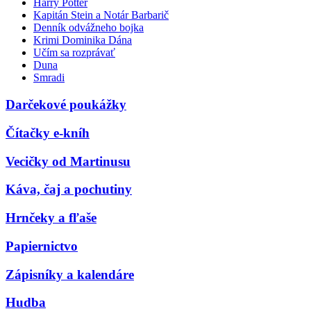
Harry Potter
Kapitán Stein a Notár Barbarič
Denník odvážneho bojka
Krimi Dominika Dána
Učím sa rozprávať
Duna
Smradi
Darčekové poukážky
Čítačky e-kníh
Vecičky od Martinusu
Káva, čaj a pochutiny
Hrnčeky a fľaše
Papiernictvo
Zápisníky a kalendáre
Hudba