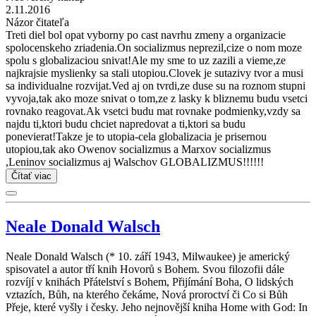
2.11.2016
Názor čitateľa
Treti diel bol opat vyborny po cast navrhu zmeny a organizacie
spolocenskeho zriadenia.On socializmus neprezil,cize o nom moze
spolu s globalizaciou snivat!Ale my sme to uz zazili a vieme,ze
najkrajsie myslienky sa stali utopiou.Clovek je sutazivy tvor a musi
sa individualne rozvijat.Ved aj on tvrdi,ze duse su na roznom stupni
vyvoja,tak ako moze snivat o tom,ze z lasky k bliznemu budu vsetci
rovnako reagovat.Ak vsetci budu mat rovnake podmienky,vzdy sa
najdu ti,ktori budu chciet napredovat a ti,ktori sa budu
ponevierat!Takze je to utopia-cela globalizacia je prisernou
utopiou,tak ako Owenov socializmus a Marxov socializmus
,Leninov socializmus aj Walschov GLOBALIZMUS!!!!!!
Čítať viac
Neale Donald Walsch
Neale Donald Walsch (* 10. září 1943, Milwaukee) je americký
spisovatel a autor tří knih Hovorů s Bohem. Svou filozofii dále
rozvíjí v knihách Přátelství s Bohem, Přijímání Boha, O lidských
vztazích, Bůh, na kterého čekáme, Nová proroctví či Co si Bůh
Přeje, které vyšly i česky. Jeho nejnovější kniha Home with God: In