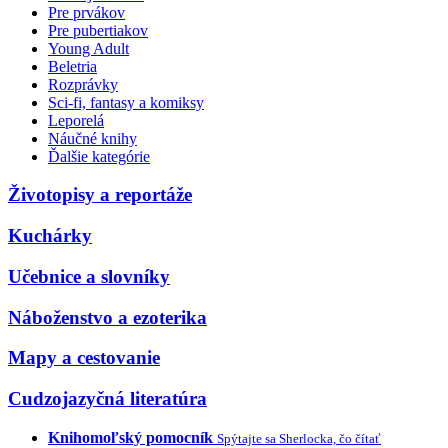
Pre prvákov
Pre pubertiakov
Young Adult
Beletria
Rozprávky
Sci-fi, fantasy a komiksy
Leporelá
Náučné knihy
Ďalšie kategórie
Životopisy a reportáže
Kuchárky
Učebnice a slovníky
Náboženstvo a ezoterika
Mapy a cestovanie
Cudzojazyčná literatúra
Knihomoľský pomocník
Spýtajte sa Sherlocka, čo čítať