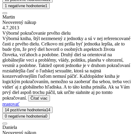
1 negatívne hodnotenie
1
Martin
Neoverený nákup
4.7.2013
Výborné pokračovanie prvého dielu
Výborná kniha, štýl nezmenený z jednotky a sú v nej referencované
časti z prvého dielu. Celkovo mi prišla byť jednotka lepšia, ale to
bude tým, že prvý diel hovoril o osobných aspektoch života
človeka, vzťahoch a podobne. Druhý diel sa orientoval na
globálnejšie veci a problémy, vlády, politiku, planéta v ohrození,
vesmír a podobne. Taktiež oproti jednotke je v druhom pokračovaní
rozsiahlejšia časť o ľudskej sexualite, ktorá sa najmä
konzervatívnejším ľuďom nemusí páčiť. Každopádne kniha je
logickým pokračovaním, nemožno sa zaoberať iba sebou, treba veci
vidieť aj z globálneho hľadiska. A to táto kniha prináša. Ak sa Vám
prvý diel aspoň trochu páčil, tak určite siahnite aj po tomto
pokračovaní.
Čítať viac
reagovať
14 pozitívne hodnotenia
14
0 negatívne hodnotenia
0
Daniela
Neoverený nákup