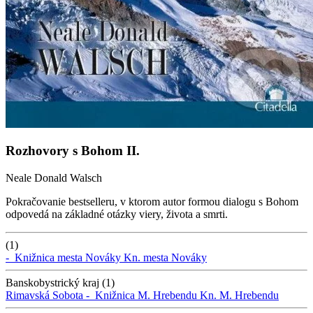
Rozhovory s Bohom II.
Neale Donald Walsch
Pokračovanie bestselleru, v ktorom autor formou dialogu s Bohom
odpovedá na základné otázky viery, života a smrti.
(1)
-
Knižnica mesta Nováky
Kn. mesta Nováky
Banskobystrický kraj (1)
Rimavská Sobota -
Knižnica M. Hrebendu
Kn. M. Hrebendu