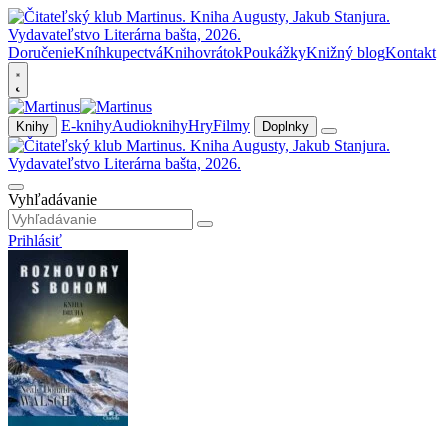
Doručenie
Kníhkupectvá
Knihovrátok
Poukážky
Knižný blog
Kontakt
E-knihy
Audioknihy
Hry
Filmy
Knihy
Doplnky
Vyhľadávanie
Prihlásiť