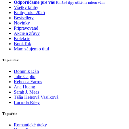
Odporúčame pre vás
Knižné tipy ušité na mieru vám
Všetky knihy
Knihy roka 2025
Bestsellery
Novinky
Pripravované
Akcie a zľavy
Kolekcie
BookTok
Mám záujem o titul
Top autori
Dominik Dán
Julie Caplin
Rebecca Yarros
Ana Huang
Sarah J. Maas
Táňa Keleová Vasilková
Lucinda Riley
Top série
Romantické úteky