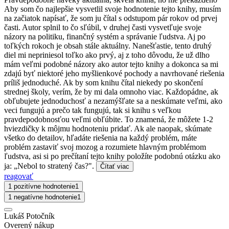
Aby som čo najlepšie vysvetlil svoje hodnotenie tejto knihy, musím
na začiatok napísať, že som ju čítal s odstupom pár rokov od prvej
časti. Autor splnil to čo sľúbil, v druhej časti vysvetľuje svoje
názory na politiku, finančný systém a správanie ľudstva. Aj po
toľkých rokoch je obsah stále aktuálny. Nanešťastie, tento druhý
diel mi nepriniesol toľko ako prvý, aj z toho dôvodu, že už dlho
mám veľmi podobné názory ako autor tejto knihy a dokonca sa mi
zdajú byť niektoré jeho myšlienkové pochody a navrhované riešenia
príliš jednoduché. Ak by som knihu čítal niekedy po skončení
strednej školy, verím, že by mi dala omnoho viac. Každopádne, ak
obľubujete jednoduchosť a nezamýšľate sa a neskúmate veľmi, ako
veci fungujú a prečo tak fungujú, tak si knihu s veľkou
pravdepodobnosťou veľmi obľúbite. To znamená, že môžete 1-2
hviezdičky k môjmu hodnoteniu pridať. Ak ale naopak, skúmate
všetko do detailov, hľadáte riešenia na každý problém, máte
problém zastaviť svoj mozog a rozumiete hlavným problémom
ľudstva, asi si po prečítaní tejto knihy položíte podobnú otázku ako
ja: „Nebol to stratený čas?".
Čítať viac
reagovať
1 pozitívne hodnotenie
1
1 negatívne hodnotenie
1
Lukáš Potočník
Overený nákup