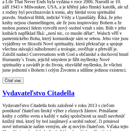
a Life That Never Ends byla vydána v roce 2006. Narodil se 10.
září 1943 v Milwaukee, USA, a je křtěný jako římský katolík, ale už
z rodiny byl povzbuzován k tomu, aby hledal svou spirituální
pravdu. Studoval Bibli, indické Védy a Upanišády. Říká, že jeho
knihy nejsou channellingem, ale že jsou inspirovány Bohem a že
mohou pomoci lidem vytvořit nový osobní vztah s ním. Bůh v jeho
knihách například říká: „není nic, co musíte dělat“. Walsch věří v
panteistického Boha, který komunikuje sám se sebou. Jeho vize jsou
vyjádřeny ve filozofii Nové spirituality, která překračuje a spojuje
všechna stávající náboženství a teologie, osvěžuje a přetváří je.
Založil nadaci Conversations with God a občanské a duchovní hnutí
Humanity´s Team, jejichž smyslem je šířit myšlenky Nové
spirituality a zavádět je do života, obzvláště myšlenku, že všichni
jsme jednotní s Bohem i celým Životem a sdílíme jedinou existenci.
Čítať viac
Vydavateľstvo Citadella
Vydavateľstvo Citadella bolo založené v roku 2013 s cieľom
ponúknuť čitateľom široký výber z rôznych žánrov. Prinášame
knihy z celého sveta a každý v našej spoločnosti sa snaží navrhnúť
knižný titul, ktorý by bol zaujímavý a urobil radosť, či priniesol
nové informácie našim verným, ale aj novým čitateľom. Vďaka tejto