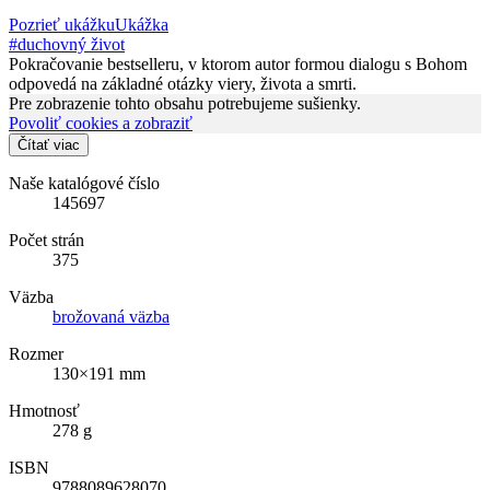
Pozrieť ukážku
Ukážka
#duchovný život
Pokračovanie bestselleru, v ktorom autor formou dialogu s Bohom
odpovedá na základné otázky viery, života a smrti.
Pre zobrazenie tohto obsahu potrebujeme sušienky.
Povoliť cookies a zobraziť
Čítať viac
Naše katalógové číslo
145697
Počet strán
375
Väzba
brožovaná väzba
Rozmer
130×191 mm
Hmotnosť
278 g
ISBN
9788089628070