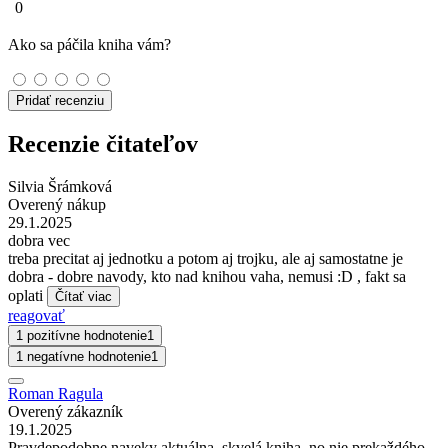
0
Ako sa páčila kniha vám?
Pridať recenziu
Recenzie čitateľov
Silvia Šrámková
Overený nákup
29.1.2025
dobra vec
treba precitat aj jednotku a potom aj trojku, ale aj samostatne je
dobra - dobre navody, kto nad knihou vaha, nemusi :D , fakt sa
oplati
Čítať viac
reagovať
1 pozitívne hodnotenie
1
1 negatívne hodnotenie
1
Roman Ragula
Overený zákazník
19.1.2025
Pravdepodobne naveky aktuálna, skvelá kniha, no nie prekaždého