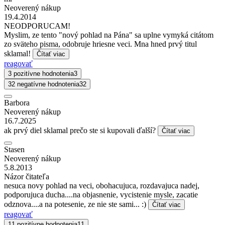
Neoverený nákup
19.4.2014
NEODPORUCAM!
Myslim, ze tento "nový pohlad na Pána" sa uplne vymyká citátom
zo sväteho pisma, odobruje hriesne veci. Mna hned prvý titul
sklamal!
Čítať viac
reagovať
3 pozitívne hodnotenia
3
32 negatívne hodnotenia
32
Barbora
Neoverený nákup
16.7.2025
ak prvý diel sklamal prečo ste si kupovali ďalší?
Čítať viac
Stasen
Neoverený nákup
5.8.2013
Názor čitateľa
nesuca novy pohlad na veci, obohacujuca, rozdavajuca nadej,
podporujuca ducha....na objasnenie, vycistenie mysle, zacatie
odznova....a na potesenie, ze nie ste sami... :)
Čítať viac
reagovať
11 pozitívne hodnotenia
11