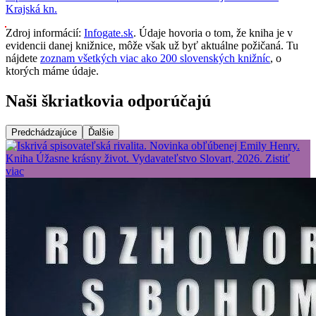
Krajská kn.
Zdroj informácií:
Infogate.sk
. Údaje hovoria o tom, že kniha je v
evidencii danej knižnice, môže však už byť aktuálne požičaná. Tu
nájdete
zoznam všetkých viac ako 200 slovenských knižníc
, o
ktorých máme údaje.
Naši škriatkovia odporúčajú
Predchádzajúce
Ďalšie