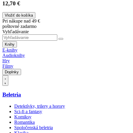
12,70 €
Vložiť do košíka
Pri nákupe nad 49 €
poštovné zadarmo
Vyhľadávanie
Knihy
E-knihy
Audioknihy
Hry
Filmy
Doplnky
Beletria
Detektívky, trilery a horory
Sci-fi a fantasy
Komiksy
Romantika
Spoločenská beletria
Klasika