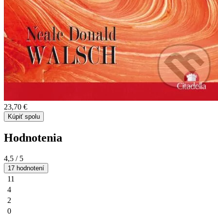
23,70 €
Kúpiť spolu
Hodnotenia
4,5
/ 5
17 hodnotení
11
4
2
0