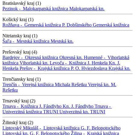
Bratislavský kraj (1)
Pezinok -
Malokarpatská knižnica
Malokarpatská kn.
Košický kraj (1)
Rožňava -
Gemerská knižnica P. Dobšinského
Gemerská knižnica
Nitriansky kraj (1)
Šaľa -
Mestská knižnica
Mestská kn.
Prešovský kraj (4)
Bardejov -
Okresná knižnica
Okresná kn.
Humenné -
Vihorlatská
knižnica
Vihorlatská kn.
Levoča -
Knižnica J. Henkela
Kn. J.
Henkela
Prešov -
Krajská knižnica P. O. Hviezdoslava
Krajská kn.
Trenčiansky kraj (1)
Trenčín -
Verejná knižnica Michala Rešetku
Verejná kn. M.
Rešetku
Trnavský kraj (2)
Trnava -
Knižnica J. Fándlyho
Kn. J. Fándlyho
Trnava -
Univerzitná knižnica TRUNI
Univerzitná kn. TRUNI
Žilinský kraj (2)
Liptovský Mikuláš -
Liptovská knižnica G. F. Belopotockého
Liptovská kn. G. F. Belopotockého
Žilina -
Krajská knižnica