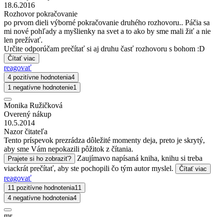
18.6.2016
Rozhovor pokračovanie
po prvom dieli výborné pokračovanie druhého rozhovoru.. Páčia sa
mi nové pohľady a myšlienky na svet a to ako by sme mali žiť a nie
len prežívať.
Určite odporúčam prečítať si aj druhu časť rozhovoru s bohom :D
Čítať viac
reagovať
4 pozitívne hodnotenia
4
1 negatívne hodnotenie
1
Monika Ružičková
Overený nákup
10.5.2014
Nazor čitateľa
Tento príspevok prezrádza dôležité momenty deja, preto je skrytý,
aby sme Vám nepokazili pôžitok z čítania.
Zaujímavo napísaná kniha, knihu si treba
Prajete si ho zobraziť?
viackrát prečítať, aby ste pochopili čo tým autor myslel.
Čítať viac
reagovať
11 pozitívne hodnotenia
11
4 negatívne hodnotenia
4
mr