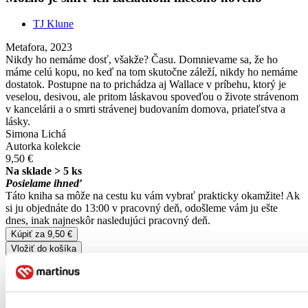
TJ Klune
Metafora, 2023
Nikdy ho nemáme dosť, všakže? Času. Domnievame sa, že ho
máme celú kopu, no keď na tom skutočne záleží, nikdy ho nemáme
dostatok. Postupne na to prichádza aj Wallace v príbehu, ktorý je
veselou, desivou, ale pritom láskavou spoveďou o živote strávenom
v kancelárii a o smrti strávenej budovaním domova, priateľstva a
lásky.
Simona Lichá
Autorka kolekcie
9,50 €
Na sklade > 5 ks
Posielame ihneď
Táto kniha sa môže na cestu ku vám vybrať prakticky okamžite! Ak
si ju objednáte do 13:00 v pracovný deň, odošleme vám ju ešte
dnes, inak najneskôr nasledujúci pracovný deň.
Kúpiť za 9,50 €
Vložiť do košíka
Pridať do zoznamu