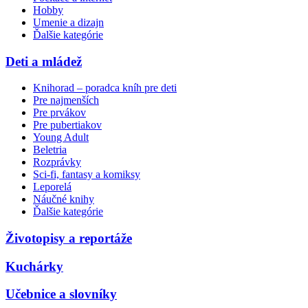
Hobby
Umenie a dizajn
Ďalšie kategórie
Deti a mládež
Knihorad – poradca kníh pre deti
Pre najmenších
Pre prvákov
Pre pubertiakov
Young Adult
Beletria
Rozprávky
Sci-fi, fantasy a komiksy
Leporelá
Náučné knihy
Ďalšie kategórie
Životopisy a reportáže
Kuchárky
Učebnice a slovníky