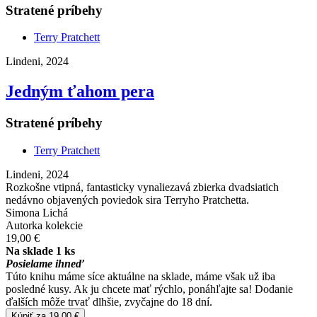
Stratené príbehy
Terry Pratchett
Lindeni, 2024
Jedným ťahom pera
Stratené príbehy
Terry Pratchett
Lindeni, 2024
Rozkošne vtipná, fantasticky vynaliezavá zbierka dvadsiatich
nedávno objavených poviedok sira Terryho Pratchetta.
Simona Lichá
Autorka kolekcie
19,00 €
Na sklade 1 ks
Posielame ihneď
Túto knihu máme síce aktuálne na sklade, máme však už iba
posledné kusy. Ak ju chcete mať rýchlo, ponáhľajte sa! Dodanie
ďalších môže trvať dlhšie, zvyčajne do 18 dní.
Kúpiť za 19,00 €