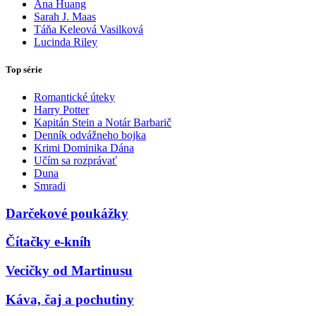
Ana Huang
Sarah J. Maas
Táňa Keleová Vasilková
Lucinda Riley
Top série
Romantické úteky
Harry Potter
Kapitán Stein a Notár Barbarič
Denník odvážneho bojka
Krimi Dominika Dána
Učím sa rozprávať
Duna
Smradi
Darčekové poukážky
Čítačky e-kníh
Vecičky od Martinusu
Káva, čaj a pochutiny