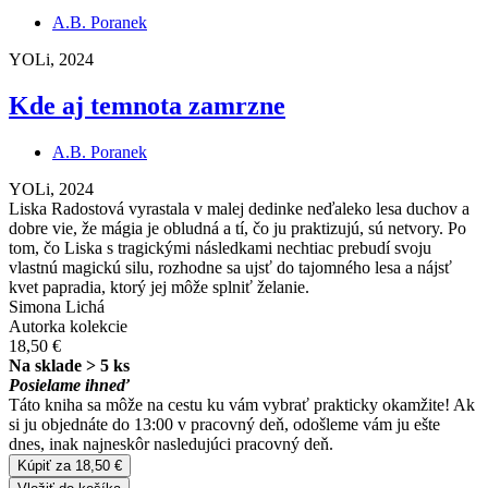
A.B. Poranek
YOLi, 2024
Kde aj temnota zamrzne
A.B. Poranek
YOLi, 2024
Liska Radostová vyrastala v malej dedinke neďaleko lesa duchov a
dobre vie, že mágia je obludná a tí, čo ju praktizujú, sú netvory. Po
tom, čo Liska s tragickými následkami nechtiac prebudí svoju
vlastnú magickú silu, rozhodne sa ujsť do tajomného lesa a nájsť
kvet papradia, ktorý jej môže splniť želanie.
Simona Lichá
Autorka kolekcie
18,50 €
Na sklade > 5 ks
Posielame ihneď
Táto kniha sa môže na cestu ku vám vybrať prakticky okamžite! Ak
si ju objednáte do 13:00 v pracovný deň, odošleme vám ju ešte
dnes, inak najneskôr nasledujúci pracovný deň.
Kúpiť za 18,50 €