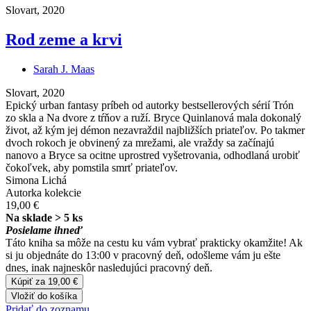
Slovart, 2020
Rod zeme a krvi
Sarah J. Maas
Slovart, 2020
Epický urban fantasy príbeh od autorky bestsellerových sérií Trón
zo skla a Na dvore z tŕňov a ruží. Bryce Quinlanová mala dokonalý
život, až kým jej démon nezavraždil najbližších priateľov. Po takmer
dvoch rokoch je obvinený za mrežami, ale vraždy sa začínajú
nanovo a Bryce sa ocitne uprostred vyšetrovania, odhodlaná urobiť
čokoľvek, aby pomstila smrť priateľov.
Simona Lichá
Autorka kolekcie
19,00 €
Na sklade > 5 ks
Posielame ihneď
Táto kniha sa môže na cestu ku vám vybrať prakticky okamžite! Ak
si ju objednáte do 13:00 v pracovný deň, odošleme vám ju ešte
dnes, inak najneskôr nasledujúci pracovný deň.
Kúpiť za 19,00 €
Vložiť do košíka
Pridať do zoznamu