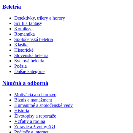
Beletria
Detektívky, trilery a horory
Sci-fi a fantasy
Komiksy
Romantika
Spoločenská beletria
Klasika
Historické
Slovenská beletria
Svetová beletria
Poézia
Ďalšie kategórie
Náučná a odborná
Motivácia a sebarozvoj
Biznis a manažment
Humanitné a spoločenské vedy
História
Životopisy a reportáže
Vzťahy a rodina
Zdravie a životný štýl
Počítače a internet