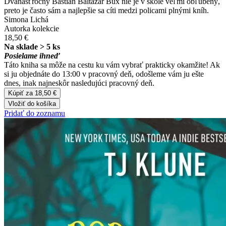
Dvanásťročný Bastián Baltazár Bux nie je v škole veľmi obľúbený,
preto je často sám a najlepšie sa cíti medzi policami plnými kníh.
Simona Lichá
Autorka kolekcie
18,50 €
Na sklade > 5 ks
Posielame ihneď
Táto kniha sa môže na cestu ku vám vybrať prakticky okamžite! Ak
si ju objednáte do 13:00 v pracovný deň, odošleme vám ju ešte
dnes, inak najneskôr nasledujúci pracovný deň.
Kúpiť za 18,50 €
Vložiť do košíka
Pridať do zoznamu