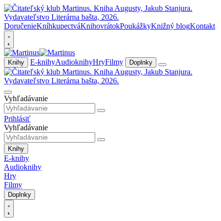
Doručenie
Kníhkupectvá
Knihovrátok
Poukážky
Knižný blog
Kontakt
E-knihy
Audioknihy
Hry
Filmy
Knihy
Doplnky
Vyhľadávanie
Prihlásiť
Vyhľadávanie
Knihy
E-knihy
Audioknihy
Hry
Filmy
Doplnky