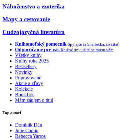
Náboženstvo a ezoterika
Mapy a cestovanie
Cudzojazyčná literatúra
Knihomoľský pomocník
Spýtajte sa Sherlocka, čo čítať
Odporúčame pre vás
Knižné tipy ušité na mieru vám
Všetky knihy
Knihy roka 2025
Bestsellery
Novinky
Pripravované
Akcie a zľavy
Kolekcie
BookTok
Mám záujem o titul
Top autori
Dominik Dán
Julie Caplin
Rebecca Yarros