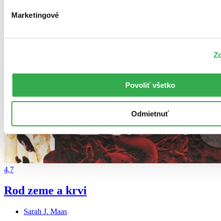
Marketingové
Zo
Povoliť všetko
Odmietnuť
4,7
Rod zeme a krvi
Sarah J. Maas