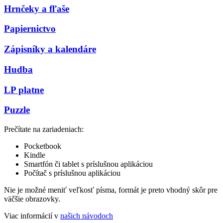
Hrnčeky a fľaše
Papiernictvo
Zápisníky a kalendáre
Hudba
LP platne
Puzzle
Prečítate na zariadeniach:
Pocketbook
Kindle
Smartfón či tablet s príslušnou aplikáciou
Počítač s príslušnou aplikáciou
Nie je možné meniť veľkosť písma, formát je preto vhodný skôr pre
väčšie obrazovky.
Viac informácií v
našich návodoch