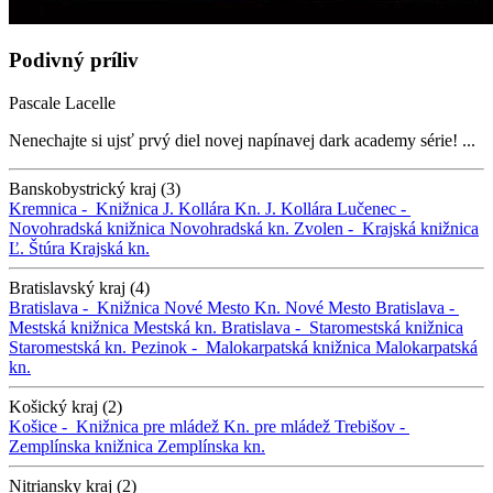
Podivný príliv
Pascale Lacelle
Nenechajte si ujsť prvý diel novej napínavej dark academy série! ...
Banskobystrický kraj (3)
Kremnica -
Knižnica J. Kollára
Kn. J. Kollára
Lučenec -
Novohradská knižnica
Novohradská kn.
Zvolen -
Krajská knižnica
Ľ. Štúra
Krajská kn.
Bratislavský kraj (4)
Bratislava -
Knižnica Nové Mesto
Kn. Nové Mesto
Bratislava -
Mestská knižnica
Mestská kn.
Bratislava -
Staromestská knižnica
Staromestská kn.
Pezinok -
Malokarpatská knižnica
Malokarpatská
kn.
Košický kraj (2)
Košice -
Knižnica pre mládež
Kn. pre mládež
Trebišov -
Zemplínska knižnica
Zemplínska kn.
Nitriansky kraj (2)