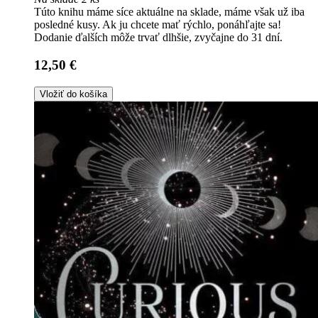
Túto knihu máme síce aktuálne na sklade, máme však už iba
posledné kusy. Ak ju chcete mať rýchlo, ponáhľajte sa!
Dodanie ďalších môže trvať dlhšie, zvyčajne do 31 dní.
12,50 €
Vložiť do košíka