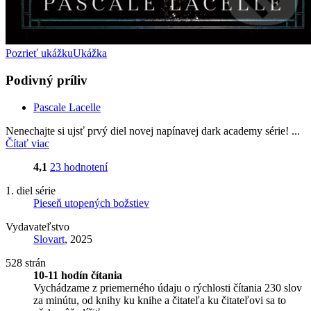
Pozrieť ukážku
Ukážka
Podivný príliv
Pascale Lacelle
Nenechajte si ujsť prvý diel novej napínavej dark academy série! ...
Čítať viac
4,1
23 hodnotení
1. diel série
Pieseň utopených božstiev
Vydavateľstvo
Slovart
, 2025
528 strán
10-11 hodín čítania
Vychádzame z priemerného údaju o rýchlosti čítania 230 slov
za minútu, od knihy ku knihe a čitateľa ku čitateľovi sa to