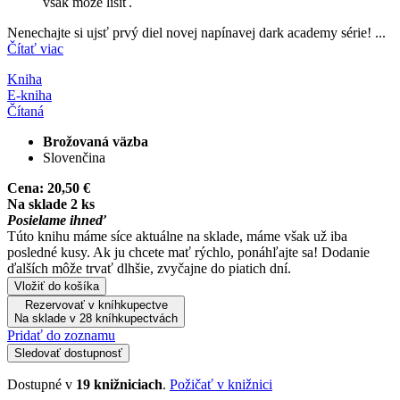
však môže líšiť.
Nenechajte si ujsť prvý diel novej napínavej dark academy série! ...
Čítať viac
Kniha
E-kniha
Čítaná
Brožovaná väzba
Slovenčina
Cena:
20,50 €
Na sklade 2 ks
Posielame ihneď
Túto knihu máme síce aktuálne na sklade, máme však už iba
posledné kusy. Ak ju chcete mať rýchlo, ponáhľajte sa! Dodanie
ďalších môže trvať dlhšie, zvyčajne do piatich dní.
Vložiť do košíka
Rezervovať v kníhkupectve
Na sklade v 28 kníhkupectvách
Pridať do zoznamu
Sledovať dostupnosť
Dostupné v
19 knižniciach
.
Požičať v knižnici