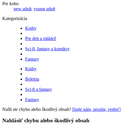
Pre koho
new adult
,
young adult
Kategorizácia
Knihy
Pre deti a mládež
Sci-fi, fantasy a komiksy
Fantasy
Knihy
Beletria
Sci-fi a fantasy
Fantasy
Našli ste chybu alebo škodlivý obsah?
Dajte nám, prosím, vedieť!
Nahlásiť chybu alebo škodlivý obsah