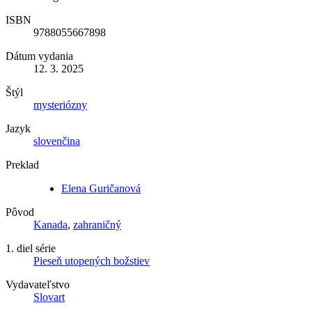
ISBN
9788055667898
Dátum vydania
12. 3. 2025
Štýl
mysteriózny
Jazyk
slovenčina
Preklad
Elena Guričanová
Pôvod
Kanada
,
zahraničný
1. diel série
Pieseň utopených božstiev
Vydavateľstvo
Slovart