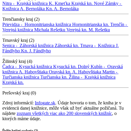
Nitra -
Krajská knižnica K. Kmeťka
Krajská kn.
Nové Zámky -
Knižnica A. Bernoláka
Kn. A. Bernoláka
Trenčiansky kraj (2)
Prievidza -
Hornonitrianska knižnica
Hornonitrianska kn.
Trenčín -
Verejná knižnica Michala Rešetku
Verejná kn. M. Rešetku
Trnavský kraj (2)
Senica -
Záhorská knižnica
Záhorská kn.
Trnava -
Knižnica J.
Fándlyho
Kn. J. Fándlyho
Žilinský kraj (4)
Čadca -
Kysucká knižnica
Kysucká kn.
Dolný Kubín -
Oravská
knižnica A. Habovštiaka
Oravská kn. A. Habovštiaka
Martin -
Turčianska knižnica
Turčianska kn.
Žilina -
Krajská knižnica
Krajská kn.
Prešovský kraj (0)
Zdroj informácií:
Infogate.sk
. Údaje hovoria o tom, že kniha je v
evidencii danej knižnice, môže však už byť aktuálne požičaná. Tu
nájdete
zoznam všetkých viac ako 200 slovenských knižníc
, o
ktorých máme údaje.
Ďalšie knižné vydania (3)