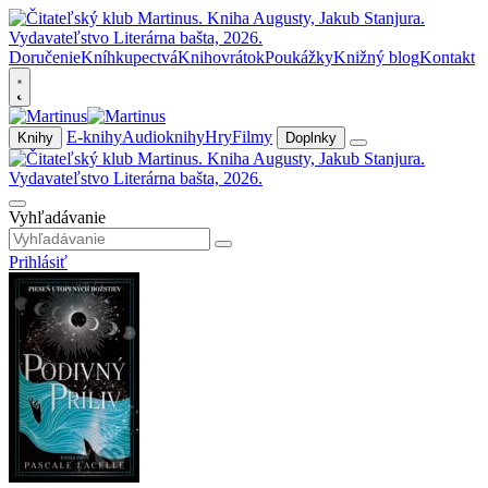
Doručenie
Kníhkupectvá
Knihovrátok
Poukážky
Knižný blog
Kontakt
E-knihy
Audioknihy
Hry
Filmy
Knihy
Doplnky
Vyhľadávanie
Prihlásiť