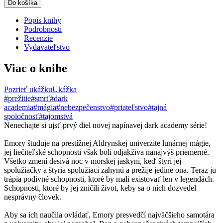
Do košíka
Popis knihy
Podrobnosti
Recenzie
Vydavateľstvo
Viac o knihe
Pozrieť ukážku
Ukážka
#prežitie
#smrť
#dark
academia
#mágia
#nebezpečenstvo
#priateľstvo
#tajná
spoločnosť
#tajomstvá
Nenechajte si ujsť prvý diel novej napínavej dark academy série!
Emory študuje na prestížnej Aldrynskej univerzite lunárnej mágie,
jej liečiteľské schopnosti však boli odjakživa nanajvýš priemerné.
Všetko zmení desivá noc v morskej jaskyni, keď štyri jej
spolužiačky a štyria spolužiaci zahynú a prežije jedine ona. Teraz ju
trápia podivné schopnosti, ktoré by mali existovať len v legendách.
Schopnosti, ktoré by jej zničili život, keby sa o nich dozvedel
nesprávny človek.
Aby sa ich naučila ovládať, Emory presvedčí najväčšieho samotára