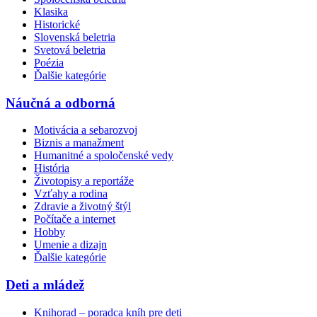
Klasika
Historické
Slovenská beletria
Svetová beletria
Poézia
Ďalšie kategórie
Náučná a odborná
Motivácia a sebarozvoj
Biznis a manažment
Humanitné a spoločenské vedy
História
Životopisy a reportáže
Vzťahy a rodina
Zdravie a životný štýl
Počítače a internet
Hobby
Umenie a dizajn
Ďalšie kategórie
Deti a mládež
Knihorad – poradca kníh pre deti