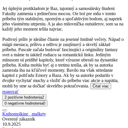
Jej úplným protikladom je Baz, tajomný a samostársky študent
Fakulty zatmenia s jedinečnou mocou. On bol pre mňa v tomto
príbehu tým stabilným, oporným a spoľahlivým bodom, aj napriek
jeho vlastnému utrpeniu. A ja ako milovníčka outsiderov, som sa na
každý jeho moment tešila najviac.
Podivný príliv je ideálne čítanie na jesenné hmlisté večery. Nápad o
mágii mesiaca, prílivu a odlivu je zaujímavý a skvelý základ
príbehu. Pascale začala budovať fascinujúci a originálny fantasy
svet a máme tu taktiež rodiacu sa romantickú linku. Jediným
mínusom sú pridlhé kapitoly, ktoré výrazne uberali na dynamike
príbehu. Kniha mohla byť aj o tretinu tenšia, ak by sa autorka
zamerala iba na kľúčové momenty. Bavilo ma však striedanie
kapitol z pohľadu Emory a Baza. Ak by sa autorke podarilo v
dvojke vychytať muchy a vložiť do príbehu viac akcie a napätia,
mohli by sme sa dočkať skvelého pokračovania.
Čítať viac
reagovať
2 pozitívne hodnotenia
2
0 negatívne hodnotenia
0
Knihomolkine_ maškrty
Overený zákazník
10.9.2025