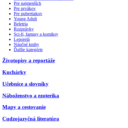
Pre najmenších
Pre prvákov
Pre pubertiakov
Young Adult
Beletria
Rozprávky
Sci-fi, fantasy a komiksy
Leporelá
Náučné knihy
Ďalšie kategórie
Životopisy a reportáže
Kuchárky
Učebnice a slovníky
Náboženstvo a ezoterika
Mapy a cestovanie
Cudzojazyčná literatúra