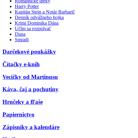
Romantické úteky
Harry Potter
Kapitán Stein a Notár Barbarič
Denník odvážneho bojka
Krimi Dominika Dána
Učím sa rozprávať
Duna
Smradi
Darčekové poukážky
Čítačky e-kníh
Vecičky od Martinusu
Káva, čaj a pochutiny
Hrnčeky a fľaše
Papiernictvo
Zápisníky a kalendáre