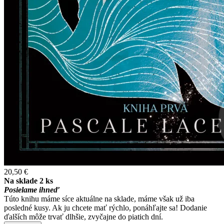
20,50 €
Na sklade 2 ks
Posielame ihneď
Túto knihu máme síce aktuálne na sklade, máme však už iba
posledné kusy. Ak ju chcete mať rýchlo, ponáhľajte sa! Dodanie
ďalších môže trvať dlhšie, zvyčajne do piatich dní.