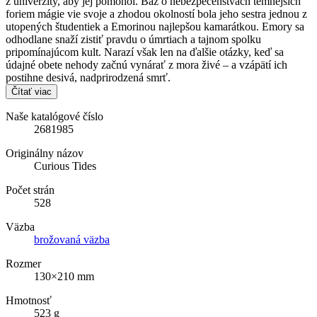
z univerzity, aby jej pomohol. Baz o nebezpečenstvách temnejších
foriem mágie vie svoje a zhodou okolností bola jeho sestra jednou z
utopených študentiek a Emorinou najlepšou kamarátkou. Emory sa
odhodlane snaží zistiť pravdu o úmrtiach a tajnom spolku
pripomínajúcom kult. Narazí však len na ďalšie otázky, keď sa
údajné obete nehody začnú vynárať z mora živé – a vzápätí ich
postihne desivá, nadprirodzená smrť.
Čítať viac
Naše katalógové číslo
2681985
Originálny názov
Curious Tides
Počet strán
528
Väzba
brožovaná väzba
Rozmer
130×210 mm
Hmotnosť
523 g