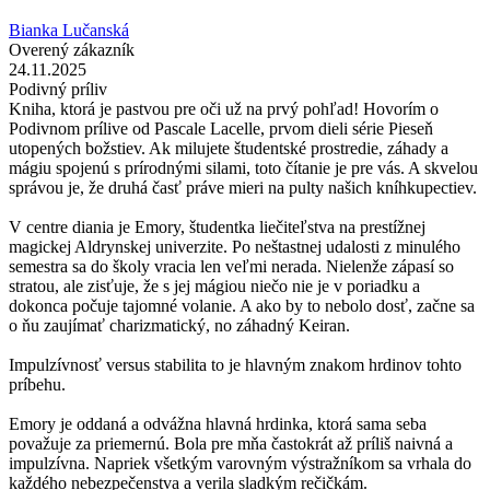
Bianka Lučanská
Overený zákazník
24.11.2025
Podivný príliv
Kniha, ktorá je pastvou pre oči už na prvý pohľad! Hovorím o
Podivnom prílive od Pascale Lacelle, prvom dieli série Pieseň
utopených božstiev. Ak milujete študentské prostredie, záhady a
mágiu spojenú s prírodnými silami, toto čítanie je pre vás. A skvelou
správou je, že druhá časť práve mieri na pulty našich kníhkupectiev.
V centre diania je Emory, študentka liečiteľstva na prestížnej
magickej Aldrynskej univerzite. Po neštastnej udalosti z minulého
semestra sa do školy vracia len veľmi nerada. Nielenže zápasí so
stratou, ale zisťuje, že s jej mágiou niečo nie je v poriadku a
dokonca počuje tajomné volanie. A ako by to nebolo dosť, začne sa
o ňu zaujímať charizmatický, no záhadný Keiran.
Impulzívnosť versus stabilita to je hlavným znakom hrdinov tohto
príbehu.
Emory je oddaná a odvážna hlavná hrdinka, ktorá sama seba
považuje za priemernú. Bola pre mňa častokrát až príliš naivná a
impulzívna. Napriek všetkým varovným výstražníkom sa vrhala do
každého nebezpečenstva a verila sladkým rečičkám.