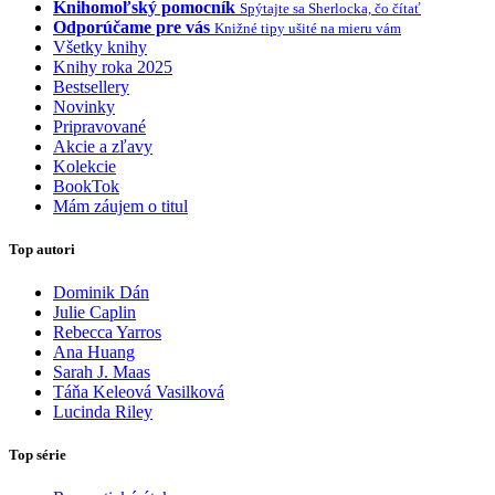
Knihomoľský pomocník
Spýtajte sa Sherlocka, čo čítať
Odporúčame pre vás
Knižné tipy ušité na mieru vám
Všetky knihy
Knihy roka 2025
Bestsellery
Novinky
Pripravované
Akcie a zľavy
Kolekcie
BookTok
Mám záujem o titul
Top autori
Dominik Dán
Julie Caplin
Rebecca Yarros
Ana Huang
Sarah J. Maas
Táňa Keleová Vasilková
Lucinda Riley
Top série