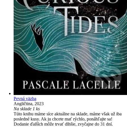
Pevná väzba
Angličtina, 2023
Na sklade 1 ks
Túto knihu máme síce aktuálne na sklade, máme však už iba
posledné kusy. Ak ju chcete mať rýchlo, ponáhľajte sa!
Dodanie ďalších môže trvať dlhšie, zvyčajne do 31 dní.