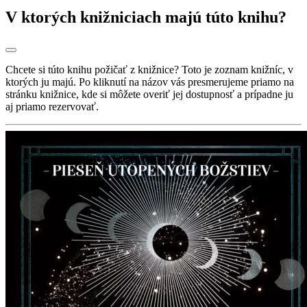
V ktorých knižniciach majú túto knihu?
Chcete si túto knihu požičať z knižnice? Toto je zoznam knižníc, v
ktorých ju majú. Po kliknutí na názov vás presmerujeme priamo na
stránku knižnice, kde si môžete overiť jej dostupnosť a prípadne ju
aj priamo rezervovať.