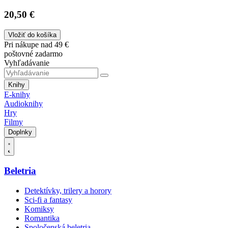
20,50 €
Vložiť do košíka
Pri nákupe nad 49 €
poštovné zadarmo
Vyhľadávanie
Knihy
E-knihy
Audioknihy
Hry
Filmy
Doplnky
Beletria
Detektívky, trilery a horory
Sci-fi a fantasy
Komiksy
Romantika
Spoločenská beletria