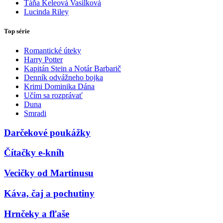
Táňa Keleová Vasilková
Lucinda Riley
Top série
Romantické úteky
Harry Potter
Kapitán Stein a Notár Barbarič
Denník odvážneho bojka
Krimi Dominika Dána
Učím sa rozprávať
Duna
Smradi
Darčekové poukážky
Čítačky e-kníh
Vecičky od Martinusu
Káva, čaj a pochutiny
Hrnčeky a fľaše