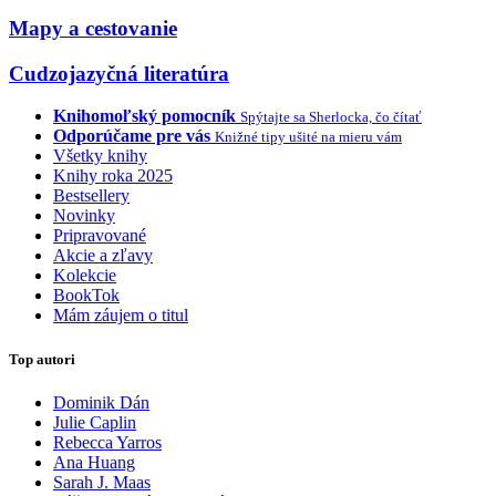
Mapy a cestovanie
Cudzojazyčná literatúra
Knihomoľský pomocník
Spýtajte sa Sherlocka, čo čítať
Odporúčame pre vás
Knižné tipy ušité na mieru vám
Všetky knihy
Knihy roka 2025
Bestsellery
Novinky
Pripravované
Akcie a zľavy
Kolekcie
BookTok
Mám záujem o titul
Top autori
Dominik Dán
Julie Caplin
Rebecca Yarros
Ana Huang
Sarah J. Maas