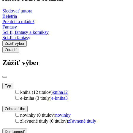
Sledovať autora
Beletria
Pre deti a mládež
Fantasy
Sci-fi, fantasy a komiksy
Sci-fi a fantasy
Zúžiť výber
Zoradiť
Zúžiť výber
Typ
kniha (12 titulov)
kniha
12
e-kniha (3 tituly)
e-kniha
3
Zobraziť iba
novinky (0 titulov)
novinky
zľavnené tituly (0 titulov)
zľavnené tituly
Dostupnosť