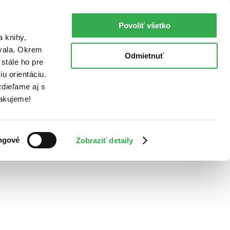
Povoliť všetko
a knihy,
ovala. Okrem
Odmietnuť
stále ho pre
u orientáciu.
dieľame aj s
Ďakujeme!
ngové
Zobraziť detaily