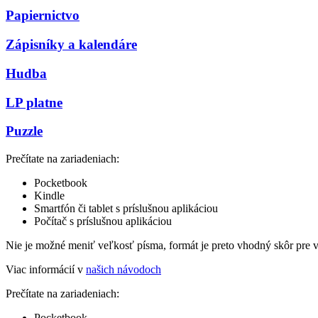
Papiernictvo
Zápisníky a kalendáre
Hudba
LP platne
Puzzle
Prečítate na zariadeniach:
Pocketbook
Kindle
Smartfón či tablet s príslušnou aplikáciou
Počítač s príslušnou aplikáciou
Nie je možné meniť veľkosť písma, formát je preto vhodný skôr pre 
Viac informácií v
našich návodoch
Prečítate na zariadeniach:
Pocketbook