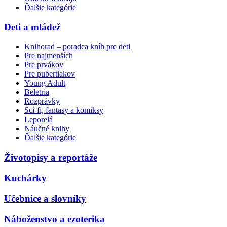
Ďalšie kategórie
Deti a mládež
Knihorad – poradca kníh pre deti
Pre najmenších
Pre prvákov
Pre pubertiakov
Young Adult
Beletria
Rozprávky
Sci-fi, fantasy a komiksy
Leporelá
Náučné knihy
Ďalšie kategórie
Životopisy a reportáže
Kuchárky
Učebnice a slovníky
Náboženstvo a ezoterika