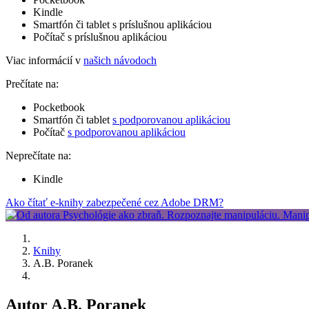
Kindle
Smartfón či tablet s príslušnou aplikáciou
Počítač s príslušnou aplikáciou
Viac informácií v
našich návodoch
Prečítate na:
Pocketbook
Smartfón či tablet
s podporovanou aplikáciou
Počítač
s podporovanou aplikáciou
Neprečítate na:
Kindle
Ako čítať e-knihy zabezpečené cez Adobe DRM?
Knihy
A.B. Poranek
Autor A.B. Poranek