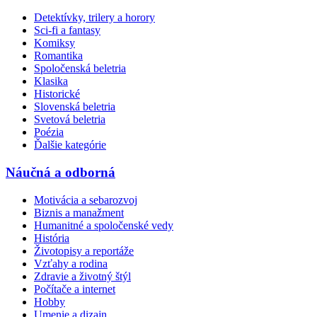
Detektívky, trilery a horory
Sci-fi a fantasy
Komiksy
Romantika
Spoločenská beletria
Klasika
Historické
Slovenská beletria
Svetová beletria
Poézia
Ďalšie kategórie
Náučná a odborná
Motivácia a sebarozvoj
Biznis a manažment
Humanitné a spoločenské vedy
História
Životopisy a reportáže
Vzťahy a rodina
Zdravie a životný štýl
Počítače a internet
Hobby
Umenie a dizajn