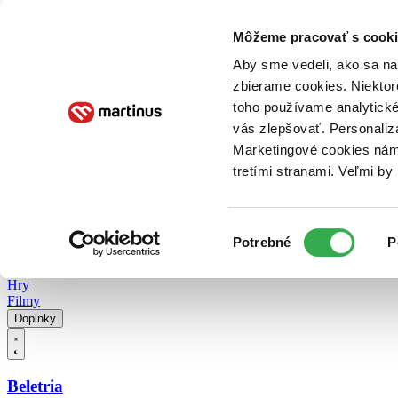
Doručenie
Kníhkupectvá
Knihovrátok
Poukážky
Knižný blog
Kontakt
Môžeme pracovať s cooki
Aby sme vedeli, ako sa na 
zbierame cookies. Niektor
E-knihy
Audioknihy
Hry
Filmy
Knihy
Doplnky
toho používame analytické
vás zlepšovať. Personaliz
Vyhľadávanie
Marketingové cookies nám 
tretími stranami. Veľmi b
Prihlásiť
Vyhľadávanie
Výber
Knihy
Potrebné
P
súhlasu
E-knihy
Audioknihy
Hry
Filmy
Doplnky
Beletria