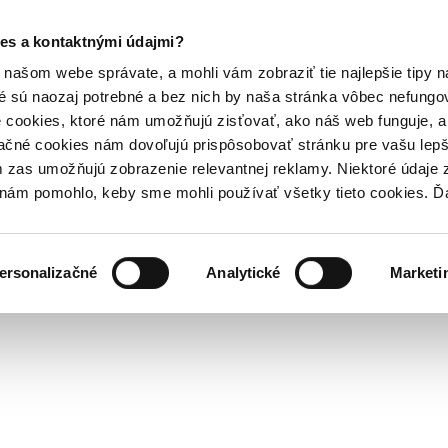
es a kontaktnými údajmi?
našom webe správate, a mohli vám zobraziť tie najlepšie tipy n
é sú naozaj potrebné a bez nich by naša stránka vôbec nefung
 cookies, ktoré nám umožňujú zisťovať, ako náš web funguje, a 
ačné cookies nám dovoľujú prispôsobovať stránku pre vašu lepši
zas umožňujú zobrazenie relevantnej reklamy. Niektoré údaje z
y nám pomohlo, keby sme mohli používať všetky tieto cookies. 
ersonalizačné
Analytické
Marketi