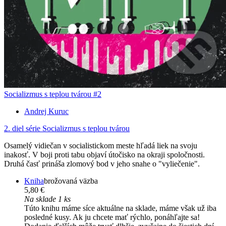
Socializmus s teplou tvárou #2
Andrej Kuruc
2. diel série
Socializmus s teplou tvárou
Osamelý vidiečan v socialistickom meste hľadá liek na svoju
inakosť. V boji proti tabu objaví útočisko na okraji spoločnosti.
Druhá časť prináša zlomový bod v jeho snahe o "vyliečenie".
Kniha
brožovaná väzba
5,80 €
Na sklade 1 ks
Túto knihu máme síce aktuálne na sklade, máme však už iba
posledné kusy. Ak ju chcete mať rýchlo, ponáhľajte sa!