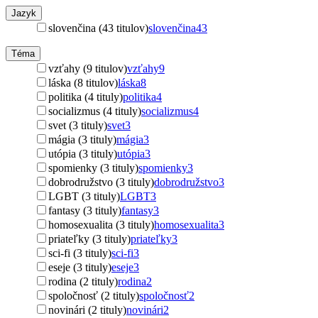
Jazyk
slovenčina (43 titulov)
slovenčina
43
Téma
vzťahy (9 titulov)
vzťahy
9
láska (8 titulov)
láska
8
politika (4 tituly)
politika
4
socializmus (4 tituly)
socializmus
4
svet (3 tituly)
svet
3
mágia (3 tituly)
mágia
3
utópia (3 tituly)
utópia
3
spomienky (3 tituly)
spomienky
3
dobrodružstvo (3 tituly)
dobrodružstvo
3
LGBT (3 tituly)
LGBT
3
fantasy (3 tituly)
fantasy
3
homosexualita (3 tituly)
homosexualita
3
priateľky (3 tituly)
priateľky
3
sci-fi (3 tituly)
sci-fi
3
eseje (3 tituly)
eseje
3
rodina (2 tituly)
rodina
2
spoločnosť (2 tituly)
spoločnosť
2
novinári (2 tituly)
novinári
2