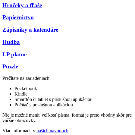
Hrnčeky a fľaše
Papiernictvo
Zápisníky a kalendáre
Hudba
LP platne
Puzzle
Prečítate na zariadeniach:
Pocketbook
Kindle
Smartfón či tablet s príslušnou aplikáciou
Počítač s príslušnou aplikáciou
Nie je možné meniť veľkosť písma, formát je preto vhodný skôr pre
väčšie obrazovky.
Viac informácií v
našich návodoch