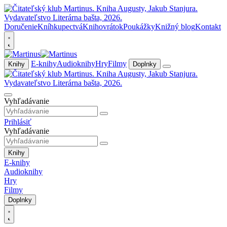
Doručenie
Kníhkupectvá
Knihovrátok
Poukážky
Knižný blog
Kontakt
E-knihy
Audioknihy
Hry
Filmy
Knihy
Doplnky
Vyhľadávanie
Prihlásiť
Vyhľadávanie
Knihy
E-knihy
Audioknihy
Hry
Filmy
Doplnky