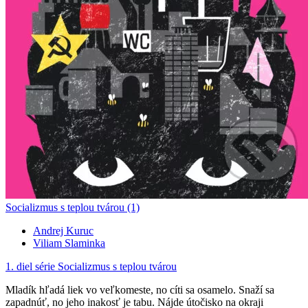
Socializmus s teplou tvárou (1)
Andrej Kuruc
Viliam Slaminka
1. diel série
Socializmus s teplou tvárou
Mladík hľadá liek vo veľkomeste, no cíti sa osamelo. Snaží sa
zapadnúť, no jeho inakosť je tabu. Nájde útočisko na okraji