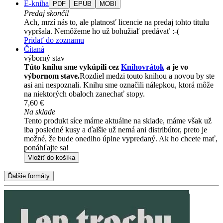
E-kniha
PDF
EPUB
MOBI
Predaj skončil
Ach, mrzí nás to, ale platnosť licencie na predaj tohto titulu
vypršala. Nemôžeme ho už bohužiaľ predávať :-(
Pridať do zoznamu
Čítaná
výborný stav
Túto knihu sme vykúpili cez
Knihovrátok
a je vo
výbornom stave.
Rozdiel medzi touto knihou a novou by ste
asi ani nespoznali. Knihu sme označili nálepkou, ktorá môže
na niektorých obaloch zanechať stopy.
7,60 €
Na sklade
Tento produkt síce máme aktuálne na sklade, máme však už
iba posledné kusy a ďalšie už nemá ani distribútor, preto je
možné, že bude onedlho úplne vypredaný. Ak ho chcete mať,
ponáhľajte sa!
Vložiť do košíka
Ďalšie formáty