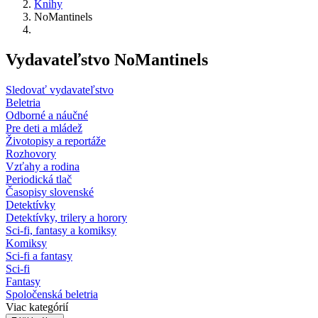
Knihy
NoMantinels
Vydavateľstvo NoMantinels
Sledovať vydavateľstvo
Beletria
Odborné a náučné
Pre deti a mládež
Životopisy a reportáže
Rozhovory
Vzťahy a rodina
Periodická tlač
Časopisy slovenské
Detektívky
Detektívky, trilery a horory
Sci-fi, fantasy a komiksy
Komiksy
Sci-fi a fantasy
Sci-fi
Fantasy
Spoločenská beletria
Viac kategórií