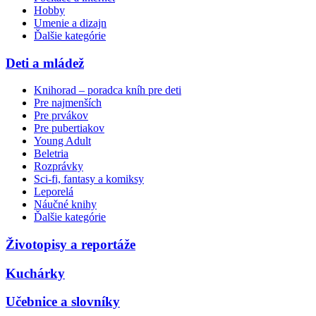
Hobby
Umenie a dizajn
Ďalšie kategórie
Deti a mládež
Knihorad – poradca kníh pre deti
Pre najmenších
Pre prvákov
Pre pubertiakov
Young Adult
Beletria
Rozprávky
Sci-fi, fantasy a komiksy
Leporelá
Náučné knihy
Ďalšie kategórie
Životopisy a reportáže
Kuchárky
Učebnice a slovníky