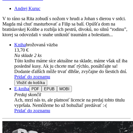
Andrej Kuruc
V to ráno sa Rita zobudí s nožom v hrudi a Johan s dierou v srdci.
Magda má chuť masturbovať a Filip sa balí. Opúšťa dom na
bratislavskej Kolibe a rozbíja ich pestrú, divokú, no silnú “rodinu”,
ktorej sa odovzdali v snahe uniknúť traumám a bolestiam...
Kniha
brožovaná väzba
13,70 €
Na sklade 2 ks
Túto knihu máme síce aktuálne na sklade, máme však už iba
posledné kusy. Ak ju chcete mať rýchlo, ponáhľajte sa!
Dodanie ďalších môže trvať dlhšie, zvyčajne do šiestich dní.
Pridať do zoznamu
Vložiť do košíka
E-kniha
PDF
EPUB
MOBI
Predaj skončil
Ach, mrzí nás to, ale platnosť licencie na predaj tohto titulu
vypršala. Nemôžeme ho už bohužiaľ predávať :-(
Pridať do zoznamu