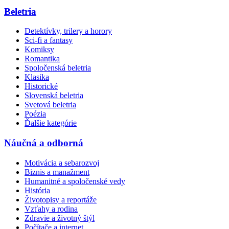
Beletria
Detektívky, trilery a horory
Sci-fi a fantasy
Komiksy
Romantika
Spoločenská beletria
Klasika
Historické
Slovenská beletria
Svetová beletria
Poézia
Ďalšie kategórie
Náučná a odborná
Motivácia a sebarozvoj
Biznis a manažment
Humanitné a spoločenské vedy
História
Životopisy a reportáže
Vzťahy a rodina
Zdravie a životný štýl
Počítače a internet