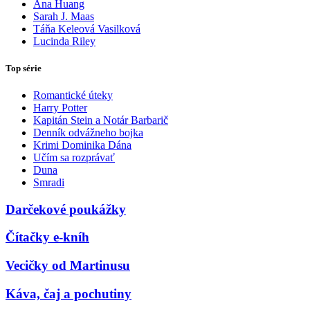
Ana Huang
Sarah J. Maas
Táňa Keleová Vasilková
Lucinda Riley
Top série
Romantické úteky
Harry Potter
Kapitán Stein a Notár Barbarič
Denník odvážneho bojka
Krimi Dominika Dána
Učím sa rozprávať
Duna
Smradi
Darčekové poukážky
Čítačky e-kníh
Vecičky od Martinusu
Káva, čaj a pochutiny