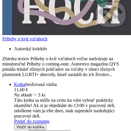
Príbehy o kvír vzťahoch
Autorský kolektív
Zbierka textov Príbehy o kvír vzťahoch voľne nadväzuje na
minuloročné Príbehy o coming-oute. Autorstvo magazínu QYS
prináša trinásť rôznych pohľadov na vzťahy v rámci rôznych
písmeniek LGBTI+ abecedy, ktoré zasiahli do ich životov...
Kniha
brožovaná väzba
11,60 €
Na sklade > 5 ks
Táto kniha sa môže na cestu ku vám vybrať prakticky
okamžite! Ak si ju objednáte do 13:00 v pracovný deň,
odošleme vám ju ešte dnes, inak najneskôr nasledujúci
pracovný deň.
Pridať do zoznamu
Vložiť do košíka