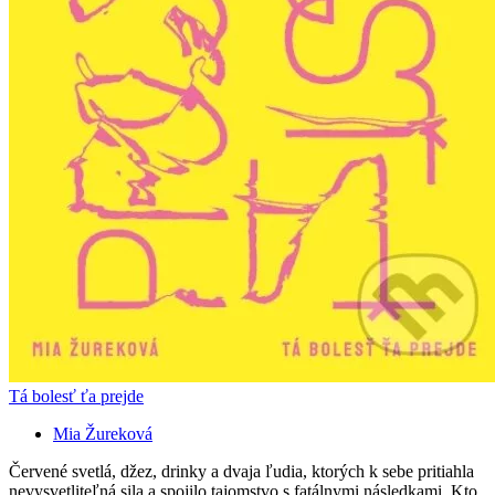
Tá bolesť ťa prejde
Mia Žureková
Červené svetlá, džez, drinky a dvaja ľudia, ktorých k sebe pritiahla
nevysvetliteľná sila a spojilo tajomstvo s fatálnymi následkami. Kto