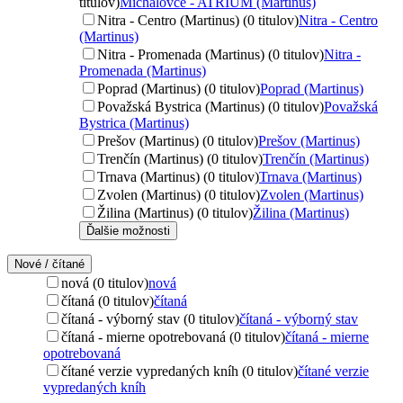
titulov)
Michalovce - ATRIUM (Martinus)
Nitra - Centro (Martinus) (0 titulov)
Nitra - Centro
(Martinus)
Nitra - Promenada (Martinus) (0 titulov)
Nitra -
Promenada (Martinus)
Poprad (Martinus) (0 titulov)
Poprad (Martinus)
Považská Bystrica (Martinus) (0 titulov)
Považská
Bystrica (Martinus)
Prešov (Martinus) (0 titulov)
Prešov (Martinus)
Trenčín (Martinus) (0 titulov)
Trenčín (Martinus)
Trnava (Martinus) (0 titulov)
Trnava (Martinus)
Zvolen (Martinus) (0 titulov)
Zvolen (Martinus)
Žilina (Martinus) (0 titulov)
Žilina (Martinus)
Ďalšie možnosti
Nové / čítané
nová (0 titulov)
nová
čítaná (0 titulov)
čítaná
čítaná - výborný stav (0 titulov)
čítaná - výborný stav
čítaná - mierne opotrebovaná (0 titulov)
čítaná - mierne
opotrebovaná
čítané verzie vypredaných kníh (0 titulov)
čítané verzie
vypredaných kníh