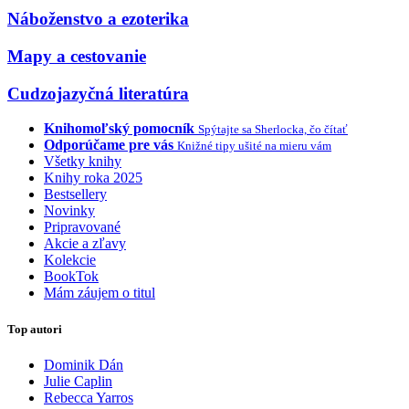
Náboženstvo a ezoterika
Mapy a cestovanie
Cudzojazyčná literatúra
Knihomoľský pomocník
Spýtajte sa Sherlocka, čo čítať
Odporúčame pre vás
Knižné tipy ušité na mieru vám
Všetky knihy
Knihy roka 2025
Bestsellery
Novinky
Pripravované
Akcie a zľavy
Kolekcie
BookTok
Mám záujem o titul
Top autori
Dominik Dán
Julie Caplin
Rebecca Yarros