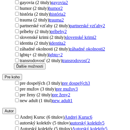
gayovia (2 tituly)
gayovia
2
humor (2 tituly)
humor
2
história (2 tituly)
história
2
trauma (2 tituly)
trauma
2
partnerské vzťahy (2 tituly)
partnerské vzťahy
2
príbehy (2 tituly)
príbehy
2
slovenské krimi (2 tituly)
slovenské krimi
2
identita (2 tituly)
identita
2
záhadné okolnosti (2 tituly)
záhadné okolnosti
2
lgbtq+ (2 tituly)
lgbtq+
2
transrodovosť (2 tituly)
transrodovosť
2
Ďalšie možnosti
Pre koho
pre dospelých (3 tituly)
pre dospelých
3
pre mužov (3 tituly)
pre mužov
3
pre ženy (2 tituly)
pre ženy
2
new adult (1 titul)
new adult
1
Autor
Andrej Kuruc (6 titulov)
Andrej Kuruc
6
autorský kolektív (5 titulov)
autorský kolektív
5
Autorský kolektív (5 titulov)
Autorský kolektív
5