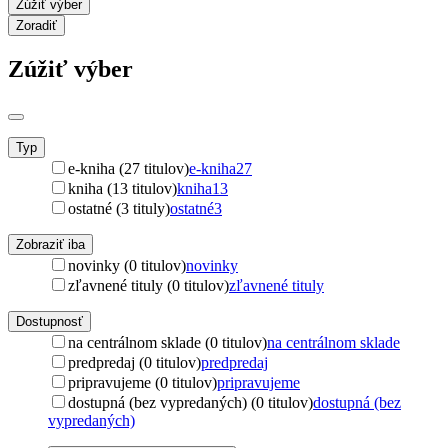
Zúžiť výber
Zoradiť
Zúžiť výber
Typ
e-kniha (27 titulov)
e-kniha
27
kniha (13 titulov)
kniha
13
ostatné (3 tituly)
ostatné
3
Zobraziť iba
novinky (0 titulov)
novinky
zľavnené tituly (0 titulov)
zľavnené tituly
Dostupnosť
na centrálnom sklade (0 titulov)
na centrálnom sklade
predpredaj (0 titulov)
predpredaj
pripravujeme (0 titulov)
pripravujeme
dostupná (bez vypredaných) (0 titulov)
dostupná (bez
vypredaných)