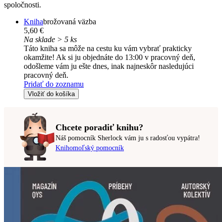
spoločnosti.
Kniha
brožovaná väzba
5,60 €
Na sklade > 5 ks
Táto kniha sa môže na cestu ku vám vybrať prakticky
okamžite! Ak si ju objednáte do 13:00 v pracovný deň,
odošleme vám ju ešte dnes, inak najneskôr nasledujúci
pracovný deň.
Pridať do zoznamu
Vložiť do košíka
Chcete poradiť knihu?
Náš pomocník Sherlock vám ju s radosťou vypátra!
Knihomoľský pomocník