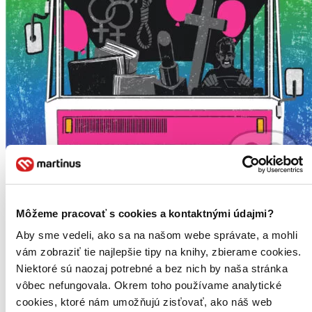
Môžeme pracovať s cookies a kontaktnými údajmi?
Socializmus s teplou tvárou #4
Aby sme vedeli, ako sa na našom webe správate, a mohli
Andrej Kuruc
vám zobraziť tie najlepšie tipy na knihy, zbierame cookies.
4. diel série
Socializmus s teplou tvárou
Niektoré sú naozaj potrebné a bez nich by naša stránka
vôbec nefungovala. Okrem toho používame analytické
Mladý muž s prezývkou Vidiečan prichádza z Očovej do veľkého
cookies, ktoré nám umožňujú zisťovať, ako náš web
mesta, aby sa vyliečil. So svojou inakosťou sa cíti osamotený, snaží