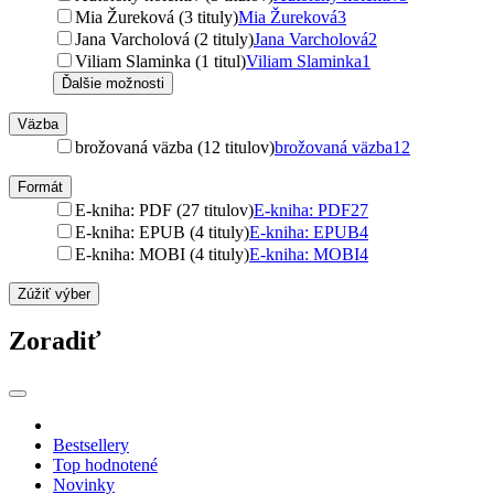
Mia Žureková (3 tituly)
Mia Žureková
3
Jana Varcholová (2 tituly)
Jana Varcholová
2
Viliam Slaminka (1 titul)
Viliam Slaminka
1
Ďalšie možnosti
Väzba
brožovaná väzba (12 titulov)
brožovaná väzba
12
Formát
E-kniha: PDF (27 titulov)
E-kniha: PDF
27
E-kniha: EPUB (4 tituly)
E-kniha: EPUB
4
E-kniha: MOBI (4 tituly)
E-kniha: MOBI
4
Zúžiť výber
Zoradiť
Bestsellery
Top hodnotené
Novinky