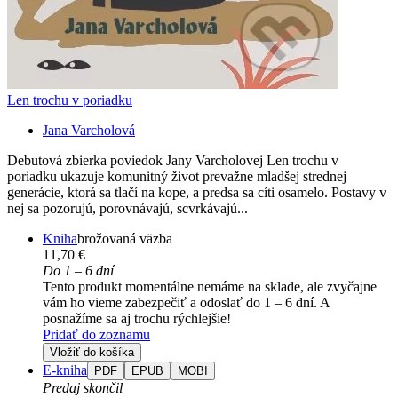
Len trochu v poriadku
Jana Varcholová
Debutová zbierka poviedok Jany Varcholovej Len trochu v
poriadku ukazuje komunitný život prevažne mladšej strednej
generácie, ktorá sa tlačí na kope, a predsa sa cíti osamelo. Postavy v
nej sa pozorujú, porovnávajú, scvrkávajú...
Kniha
brožovaná väzba
11,70 €
Do 1 – 6 dní
Tento produkt momentálne nemáme na sklade, ale zvyčajne
vám ho vieme zabezpečiť a odoslať do 1 – 6 dní. A
posnažíme sa aj trochu rýchlejšie!
Pridať do zoznamu
Vložiť do košíka
E-kniha
PDF
EPUB
MOBI
Predaj skončil