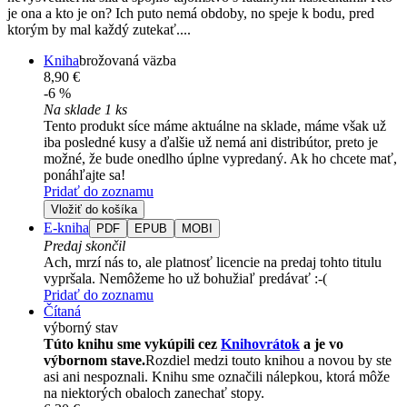
je ona a kto je on? Ich puto nemá obdoby, no speje k bodu, pred
ktorým by mal každý zutekať....
Kniha
brožovaná väzba
8,90 €
-6 %
Na sklade 1 ks
Tento produkt síce máme aktuálne na sklade, máme však už
iba posledné kusy a ďalšie už nemá ani distribútor, preto je
možné, že bude onedlho úplne vypredaný. Ak ho chcete mať,
ponáhľajte sa!
Pridať do zoznamu
Vložiť do košíka
E-kniha
PDF
EPUB
MOBI
Predaj skončil
Ach, mrzí nás to, ale platnosť licencie na predaj tohto titulu
vypršala. Nemôžeme ho už bohužiaľ predávať :-(
Pridať do zoznamu
Čítaná
výborný stav
Túto knihu sme vykúpili cez
Knihovrátok
a je vo
výbornom stave.
Rozdiel medzi touto knihou a novou by ste
asi ani nespoznali. Knihu sme označili nálepkou, ktorá môže
na niektorých obaloch zanechať stopy.