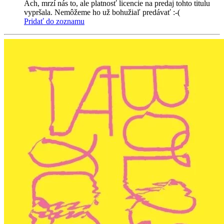
Ach, mrzí nás to, ale platnosť licencie na predaj tohto titulu
vypršala. Nemôžeme ho už bohužiaľ predávať :-(
Pridať do zoznamu