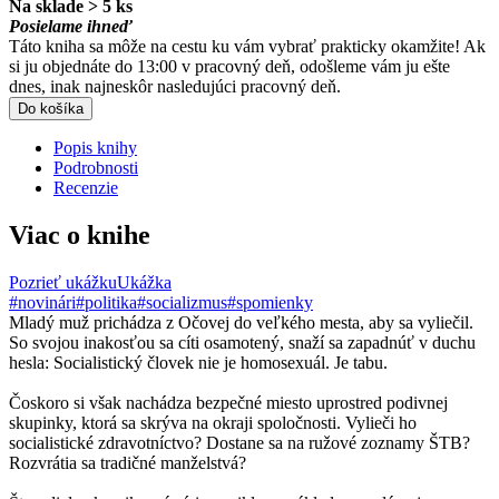
Na sklade > 5 ks
Posielame ihneď
Táto kniha sa môže na cestu ku vám vybrať prakticky okamžite! Ak
si ju objednáte do 13:00 v pracovný deň, odošleme vám ju ešte
dnes, inak najneskôr nasledujúci pracovný deň.
Do košíka
Popis knihy
Podrobnosti
Recenzie
Viac o knihe
Pozrieť ukážku
Ukážka
#novinári
#politika
#socializmus
#spomienky
Mladý muž prichádza z Očovej do veľkého mesta, aby sa vyliečil.
So svojou inakosťou sa cíti osamotený, snaží sa zapadnúť v duchu
hesla: Socialistický človek nie je homosexuál. Je tabu.
Čoskoro si však nachádza bezpečné miesto uprostred podivnej
skupinky, ktorá sa skrýva na okraji spoločnosti. Vylieči ho
socialistické zdravotníctvo? Dostane sa na ružové zoznamy ŠTB?
Rozvrátia sa tradičné manželstvá?