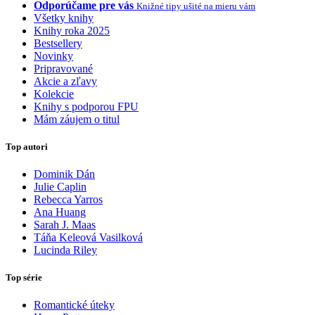
Odporúčame pre vás
Knižné tipy ušité na mieru vám
Všetky knihy
Knihy roka 2025
Bestsellery
Novinky
Pripravované
Akcie a zľavy
Kolekcie
Knihy s podporou FPU
Mám záujem o titul
Top autori
Dominik Dán
Julie Caplin
Rebecca Yarros
Ana Huang
Sarah J. Maas
Táňa Keleová Vasilková
Lucinda Riley
Top série
Romantické úteky