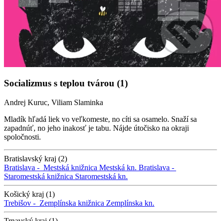
Socializmus s teplou tvárou (1)
Andrej Kuruc, Viliam Slaminka
Mladík hľadá liek vo veľkomeste, no cíti sa osamelo. Snaží sa
zapadnúť, no jeho inakosť je tabu. Nájde útočisko na okraji
spoločnosti.
Bratislavský kraj (2)
Bratislava -
Mestská knižnica
Mestská kn.
Bratislava -
Staromestská knižnica
Staromestská kn.
Košický kraj (1)
Trebišov -
Zemplínska knižnica
Zemplínska kn.
Trnavský kraj (1)