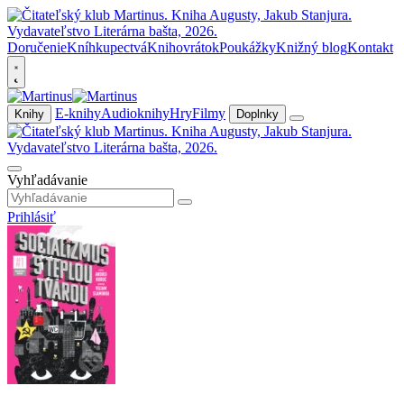
Doručenie
Kníhkupectvá
Knihovrátok
Poukážky
Knižný blog
Kontakt
E-knihy
Audioknihy
Hry
Filmy
Knihy
Doplnky
Vyhľadávanie
Prihlásiť