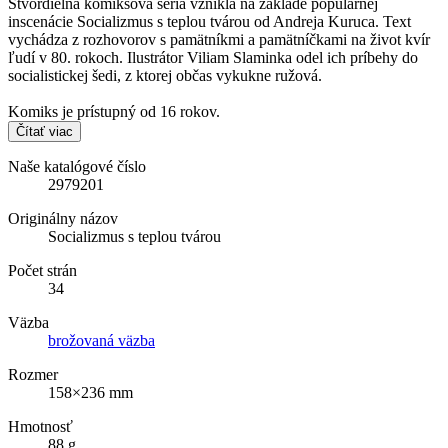
Štvordielna komiksová séria vznikla na základe populárnej
inscenácie Socializmus s teplou tvárou od Andreja Kuruca. Text
vychádza z rozhovorov s pamätníkmi a pamätníčkami na život kvír
ľudí v 80. rokoch. Ilustrátor Viliam Slaminka odel ich príbehy do
socialistickej šedi, z ktorej občas vykukne ružová.
Komiks je prístupný od 16 rokov.
Čítať viac
Naše katalógové číslo
2979201
Originálny názov
Socializmus s teplou tvárou
Počet strán
34
Väzba
brožovaná väzba
Rozmer
158×236 mm
Hmotnosť
88 g