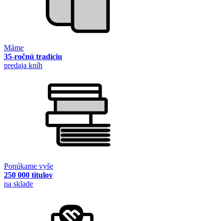
Máme
35-ročnú tradíciu
predaja kníh
Ponúkame vyše
250 000 titulov
na sklade