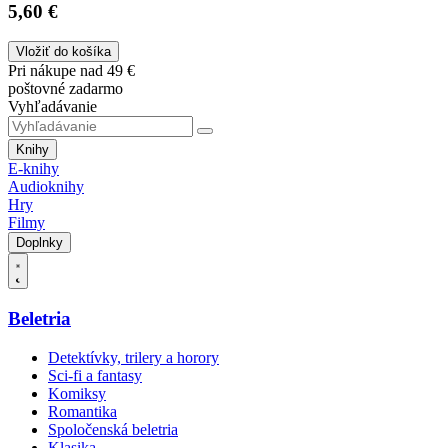
5,60 €
Vložiť do košíka
Pri nákupe nad 49 €
poštovné zadarmo
Vyhľadávanie
Knihy
E-knihy
Audioknihy
Hry
Filmy
Doplnky
Beletria
Detektívky, trilery a horory
Sci-fi a fantasy
Komiksy
Romantika
Spoločenská beletria
Klasika