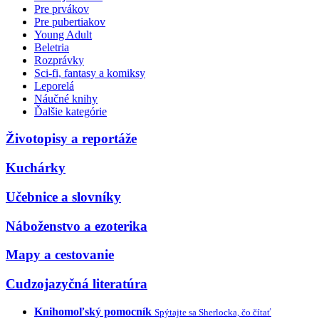
Pre prvákov
Pre pubertiakov
Young Adult
Beletria
Rozprávky
Sci-fi, fantasy a komiksy
Leporelá
Náučné knihy
Ďalšie kategórie
Životopisy a reportáže
Kuchárky
Učebnice a slovníky
Náboženstvo a ezoterika
Mapy a cestovanie
Cudzojazyčná literatúra
Knihomoľský pomocník
Spýtajte sa Sherlocka, čo čítať