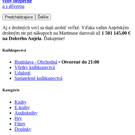
vždy bezpečne
a s dôverou
Predchádzajúce
Ďalšie
Aj z drobných vecí sa dajú urobiť veľké. Vďaka vašim Anjelským
drobným ste pri nákupoch na Martinuse darovali už
1 501 145,00 €
na Dobrého Anjela
. Ďakujeme!
Kníhkupectvá
Bratislava - Obchodná
• Otvorené do 21:00
Všetky kníhkupectvá
Udalosti
Spriatelené kníhkupectvá
Kategórie
Knihy
E-knihy
Audioknihy
Hry
Filmy
Doplnky