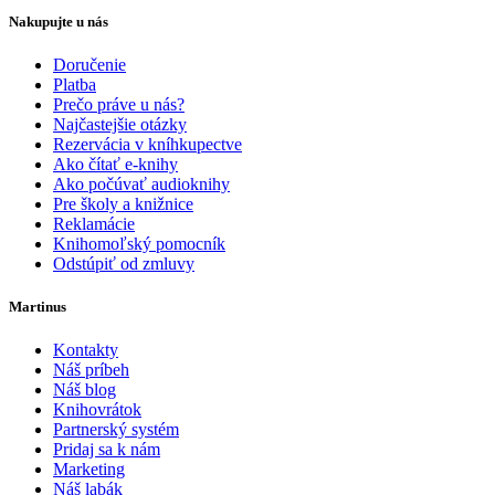
Nakupujte u nás
Doručenie
Platba
Prečo práve u nás?
Najčastejšie otázky
Rezervácia v kníhkupectve
Ako čítať e-knihy
Ako počúvať audioknihy
Pre školy a knižnice
Reklamácie
Knihomoľský pomocník
Odstúpiť od zmluvy
Martinus
Kontakty
Náš príbeh
Náš blog
Knihovrátok
Partnerský systém
Pridaj sa k nám
Marketing
Náš labák