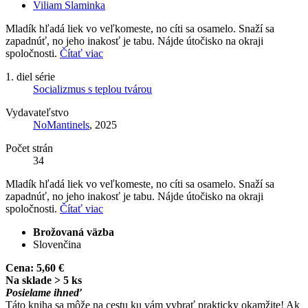
Viliam Slaminka
Mladík hľadá liek vo veľkomeste, no cíti sa osamelo. Snaží sa
zapadnúť, no jeho inakosť je tabu. Nájde útočisko na okraji
spoločnosti.
Čítať viac
1. diel série
Socializmus s teplou tvárou
Vydavateľstvo
NoMantinels
, 2025
Počet strán
34
Mladík hľadá liek vo veľkomeste, no cíti sa osamelo. Snaží sa
zapadnúť, no jeho inakosť je tabu. Nájde útočisko na okraji
spoločnosti.
Čítať viac
Brožovaná väzba
Slovenčina
Cena:
5,60 €
Na sklade > 5 ks
Posielame ihneď
Táto kniha sa môže na cestu ku vám vybrať prakticky okamžite! Ak