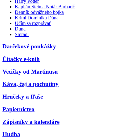
Harry Potter
Kapitán Stein a Notár Barbarič
Denník odvážneho bojka
Krimi Dominika Dána
Učím sa rozprávať
Duna
Smradi
Darčekové poukážky
Čítačky e-kníh
Vecičky od Martinusu
Káva, čaj a pochutiny
Hrnčeky a fľaše
Papiernictvo
Zápisníky a kalendáre
Hudba