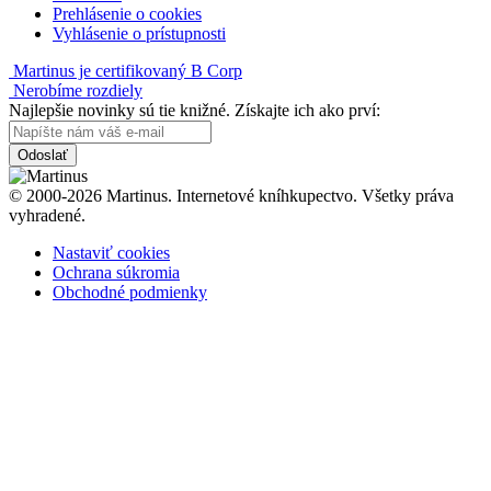
Prehlásenie o cookies
Vyhlásenie o prístupnosti
Martinus je certifikovaný B Corp
Nerobíme rozdiely
Najlepšie novinky sú tie knižné. Získajte ich ako prví:
Odoslať
© 2000-2026 Martinus. Internetové kníhkupectvo. Všetky práva
vyhradené.
Nastaviť cookies
Ochrana súkromia
Obchodné podmienky