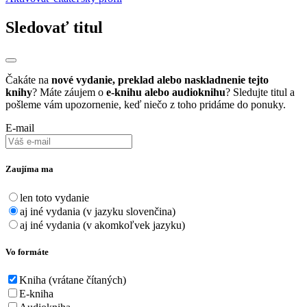
Sledovať titul
Čakáte na
nové vydanie, preklad alebo naskladnenie tejto
knihy
? Máte záujem o
e-knihu alebo audioknihu
? Sledujte titul a
pošleme vám upozornenie, keď niečo z toho pridáme do ponuky.
E-mail
Zaujíma ma
len toto vydanie
aj iné vydania (v jazyku slovenčina)
aj iné vydania (v akomkoľvek jazyku)
Vo formáte
Kniha (vrátane čítaných)
E-kniha