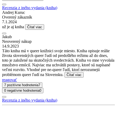
Recenzia z iného vydania (kniha)
Andrej Kuruc
Overený zákazník
7.1.2024
už je aj kniha
Čítať viac
Jakub
Neoverený nákup
14.9.2023
Táto kniha má v queer knižnici svoje miesto. Kniha opisuje reálie
života slovenských queer ľudí od predošlého režimu až do dnes,
toto je založené na skutočných svedectvách. Kniha vo mne vyvolala
množstvo emócií. Najviac ma uchvátili postavy, ktoré sú napísané
veľmi rozvito. Vhodné pre ne-queer ľudí, ktorí nerozumejú
problémom queer ľudí na Slovensku.
Čítať viac
reagovať
7 pozitívne hodnotenia
7
0 negatívne hodnotenia
0
Recenzia z iného vydania (kniha)