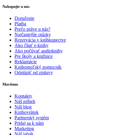
Nakupujte u nás
Doručenie
Platba
Prečo práve u nás?
Najčastejšie otázky
Rezervácia v kníhkupectve
Ako čítať e-knihy
Ako počúvať audioknihy
Pre školy a knižnice
Reklamácie
Knihomoľský pomocník
Odstúpiť od zmluvy
Martinus
Kontakty
Náš príbeh
Náš blog
Knihovrátok
Partnerský systém
Pridaj sa k nám
Marketing
Náš labák