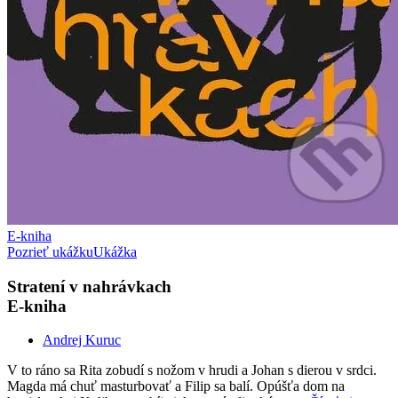
E-kniha
Pozrieť ukážku
Ukážka
Stratení v nahrávkach
E-kniha
Andrej Kuruc
V to ráno sa Rita zobudí s nožom v hrudi a Johan s dierou v srdci.
Magda má chuť masturbovať a Filip sa balí. Opúšťa dom na