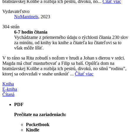
bratislavskej Kolibe a rozbíja ich pestrú, divokú, no...
Čítať viac
Vydavateľstvo
NoMantinels
, 2023
304 strán
6-7 hodín čítania
Vychádzame z priemerného údaju o rýchlosti čítania 230 slov
za minútu, od knihy ku knihe a čitateľa ku čitateľovi sa to
však môže líšiť.
V to ráno sa Rita zobudí s nožom v hrudi a Johan s dierou v srdci.
Magda má chuť masturbovať a Filip sa balí. Opúšťa dom na
bratislavskej Kolibe a rozbíja ich pestrú, divokú, no silnú “rodinu”,
ktorej sa odovzdali v snahe uniknúť ...
Čítať viac
Kniha
E-kniha
Čítaná
PDF
Prečítate na zariadeniach:
Pocketbook
Kindle