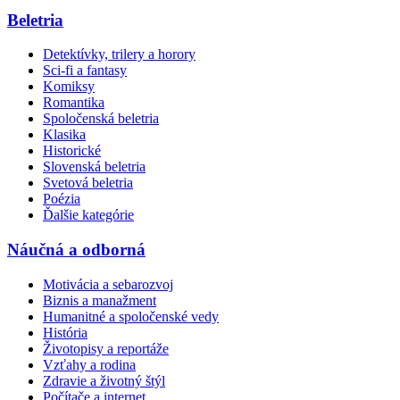
Beletria
Detektívky, trilery a horory
Sci-fi a fantasy
Komiksy
Romantika
Spoločenská beletria
Klasika
Historické
Slovenská beletria
Svetová beletria
Poézia
Ďalšie kategórie
Náučná a odborná
Motivácia a sebarozvoj
Biznis a manažment
Humanitné a spoločenské vedy
História
Životopisy a reportáže
Vzťahy a rodina
Zdravie a životný štýl
Počítače a internet