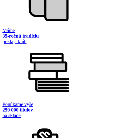
Máme
35-ročnú tradíciu
predaja kníh
Ponúkame vyše
250 000 titulov
na sklade