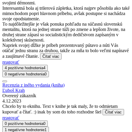
svojimi démonmi.
Interesantná bola aj trilerová zápletka, ktorá najprv pôsobila ako také
mimochodom popri hlavnom príbehu, avšak postupne si nachádza
svoje opodstatnenie.
To najdôležitejšie je však ponuka pohľadu na súčasnú slovenskú
mentalitu, ktorá na jednej strane túži po zmene a lepšom živote, na
druhej strane zápasí so socialistickým dedičstvom zapísaným v
kolektívnej skúsenosti.
Napriek svojej dĺžke je príbeh prezentovaný pútavo a núti Vás
otáčať jednu stranu za druhou, takže za mňa to bolo veľmi napínavé
a zaujímavé čítanie.
Čítať viac
reagovať
4 pozitívne hodnotenia
4
0 negatívne hodnotenia
0
Recenzia z iného vydania (kniha)
Ľuboš Krah
Overený zákazník
4.12.2023
Chcelo by to eknihu. Text v knihe je tak maly, že to odmietam
kupovať a čítať. :) inak by som do toho rozhodne šiel
Čítať viac
reagovať
0 pozitívne hodnotenia
0
1 negatívne hodnotenie
1