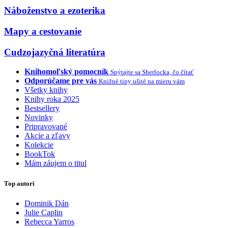
Náboženstvo a ezoterika
Mapy a cestovanie
Cudzojazyčná literatúra
Knihomoľský pomocník
Spýtajte sa Sherlocka, čo čítať
Odporúčame pre vás
Knižné tipy ušité na mieru vám
Všetky knihy
Knihy roka 2025
Bestsellery
Novinky
Pripravované
Akcie a zľavy
Kolekcie
BookTok
Mám záujem o titul
Top autori
Dominik Dán
Julie Caplin
Rebecca Yarros