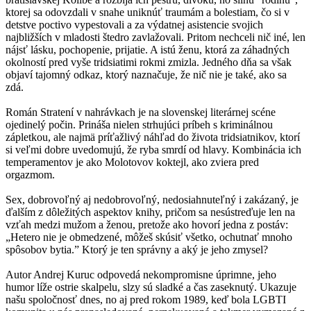
ktorej sa odovzdali v snahe uniknúť traumám a bolestiam, čo si v
detstve poctivo vypestovali a za výdatnej asistencie svojich
najbližších v mladosti štedro zavlažovali. Pritom nechceli nič iné, len
nájsť lásku, pochopenie, prijatie. A istú ženu, ktorá za záhadných
okolností pred vyše tridsiatimi rokmi zmizla. Jedného dňa sa však
objaví tajomný odkaz, ktorý naznačuje, že nič nie je také, ako sa
zdá.
Román Stratení v nahrávkach je na slovenskej literárnej scéne
ojedinelý počin. Prináša nielen strhujúci príbeh s kriminálnou
zápletkou, ale najmä príťažlivý náhľad do života tridsiatnikov, ktorí
si veľmi dobre uvedomujú, že ryba smrdí od hlavy. Kombinácia ich
temperamentov je ako Molotovov koktejl, ako zviera pred
orgazmom.
Sex, dobrovoľný aj nedobrovoľný, nedosiahnuteľný i zakázaný, je
ďalším z dôležitých aspektov knihy, pričom sa nesústreďuje len na
vzťah medzi mužom a ženou, pretože ako hovorí jedna z postáv:
„Hetero nie je obmedzené, môžeš skúsiť všetko, ochutnať mnoho
spôsobov bytia.” Ktorý je ten správny a aký je jeho zmysel?
Autor Andrej Kuruc odpovedá nekompromisne úprimne, jeho
humor líže ostrie skalpelu, slzy sú sladké a čas zaseknutý. Ukazuje
našu spoločnosť dnes, no aj pred rokom 1989, keď bola LGBTI