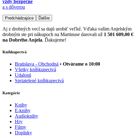
vždy bezpečne
a s dôverou
Predchádzajúce
Ďalšie
Aj z drobných vecí sa dajú urobiť veľké. Vďaka vašim Anjelským
drobným ste pri nákupoch na Martinuse darovali už
1 501 609,00 €
na Dobrého Anjela
. Ďakujeme!
Kníhkupectvá
Bratislava - Obchodná
• Otvárame o 10:00
Všetky kníhkupectvá
Udalosti
Spriatelené kníhkupectvá
Kategórie
Knihy
E-knihy
Audioknihy
Hry
Filmy
Doplnky