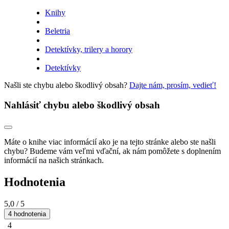
Knihy
Beletria
Detektívky, trilery a horory
Detektívky
Našli ste chybu alebo škodlivý obsah?
Dajte nám, prosím, vedieť!
Nahlásiť chybu alebo škodlivý obsah
Máte o knihe viac informácií ako je na tejto stránke alebo ste našli
chybu? Budeme vám veľmi vďační, ak nám pomôžete s doplnením
informácií na našich stránkach.
Hodnotenia
5,0
/ 5
4 hodnotenia
4