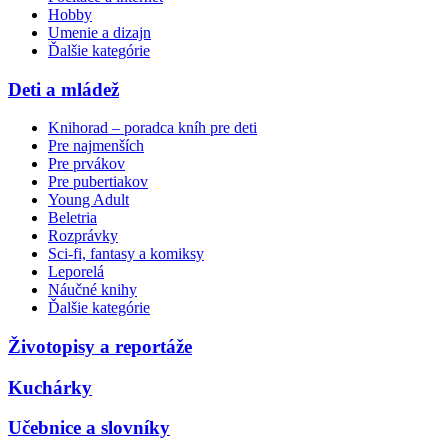
Hobby
Umenie a dizajn
Ďalšie kategórie
Deti a mládež
Knihorad – poradca kníh pre deti
Pre najmenších
Pre prvákov
Pre pubertiakov
Young Adult
Beletria
Rozprávky
Sci-fi, fantasy a komiksy
Leporelá
Náučné knihy
Ďalšie kategórie
Životopisy a reportáže
Kuchárky
Učebnice a slovníky