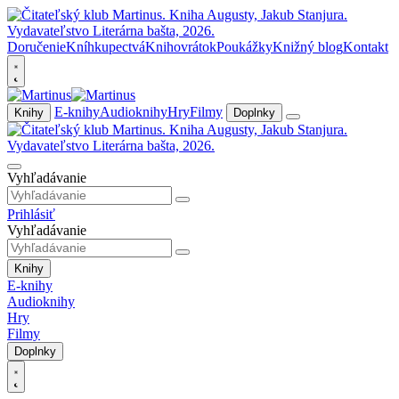
Doručenie
Kníhkupectvá
Knihovrátok
Poukážky
Knižný blog
Kontakt
E-knihy
Audioknihy
Hry
Filmy
Knihy
Doplnky
Vyhľadávanie
Prihlásiť
Vyhľadávanie
Knihy
E-knihy
Audioknihy
Hry
Filmy
Doplnky