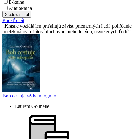
E-kniha
Audiokniha
Sledovať titul
Pridať citát
Krásne vozidlá len priťahujú závisť priemerných ľudí, pohŕdanie
intelektuálov a ľútosť duchovne prebudených, osvietených ľudí.
Boh cestuje vždy inkognito
Laurent Gounelle