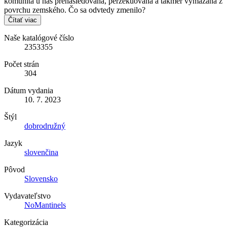
komunita u nás prenasledovaná, perzekuovaná a takmer vymazaná z
povrchu zemského. Čo sa odvtedy zmenilo?
Čítať viac
Naše katalógové číslo
2353355
Počet strán
304
Dátum vydania
10. 7. 2023
Štýl
dobrodružný
Jazyk
slovenčina
Pôvod
Slovensko
Vydavateľstvo
NoMantinels
Kategorizácia