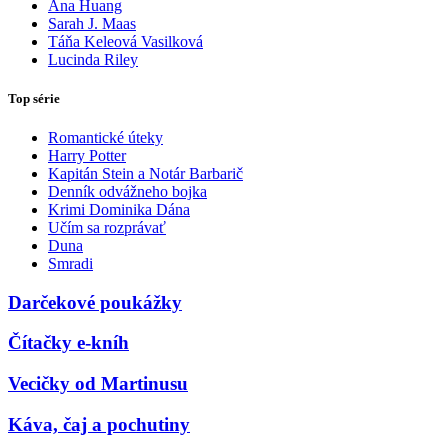
Ana Huang
Sarah J. Maas
Táňa Keleová Vasilková
Lucinda Riley
Top série
Romantické úteky
Harry Potter
Kapitán Stein a Notár Barbarič
Denník odvážneho bojka
Krimi Dominika Dána
Učím sa rozprávať
Duna
Smradi
Darčekové poukážky
Čítačky e-kníh
Vecičky od Martinusu
Káva, čaj a pochutiny