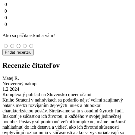
0
0
0
0
Ako sa páčila e-kniha vám?
Pridať recenziu
Recenzie čitateľov
Matej R.
Neoverený nákup
1.2.2024
Komplexný pohľad na Slovensko queer očami
Knihe Stratení v nahrávkach sa podarilo nájsť veľmi zaujímavý
balans medzi rozvíjaním dejových liniek a hlubokou
charakterizáciou postáv. Stretávame sa tu s osudmi štyroch ľudí.
Inakosť je súčasťou ich životou, u každého v svojej jedinečnej
podobe. Postavy sú ponímané veľmi komplexne, máme možnosť
nahliadnuť do ich detstva a vidieť, ako ich životné skúsenosti
ovplyvňujú rozhodnutia v súčasnosti a ako sa vysporiadavajú so