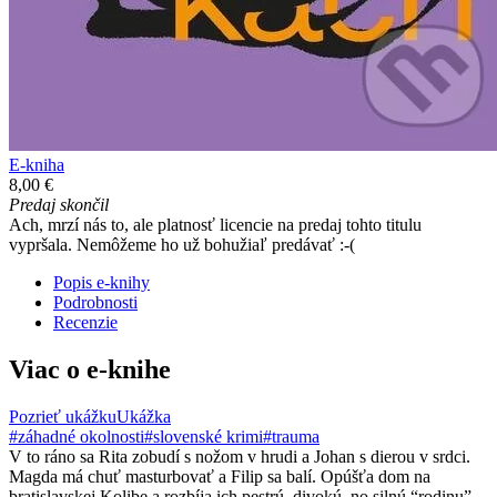
E-kniha
8,00 €
Predaj skončil
Ach, mrzí nás to, ale platnosť licencie na predaj tohto titulu
vypršala. Nemôžeme ho už bohužiaľ predávať :-(
Popis e-knihy
Podrobnosti
Recenzie
Viac o e-knihe
Pozrieť ukážku
Ukážka
#záhadné okolnosti
#slovenské krimi
#trauma
V to ráno sa Rita zobudí s nožom v hrudi a Johan s dierou v srdci.
Magda má chuť masturbovať a Filip sa balí. Opúšťa dom na
bratislavskej Kolibe a rozbíja ich pestrú, divokú, no silnú “rodinu”,