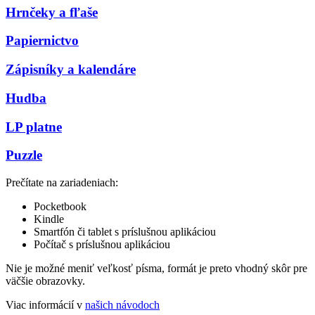
Hrnčeky a fľaše
Papiernictvo
Zápisníky a kalendáre
Hudba
LP platne
Puzzle
Prečítate na zariadeniach:
Pocketbook
Kindle
Smartfón či tablet s príslušnou aplikáciou
Počítač s príslušnou aplikáciou
Nie je možné meniť veľkosť písma, formát je preto vhodný skôr pre
väčšie obrazovky.
Viac informácií v
našich návodoch