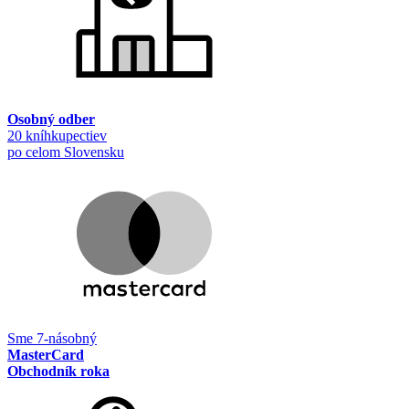
Osobný odber
20 kníhkupectiev
po celom Slovensku
Sme 7-násobný
MasterCard
Obchodník roka