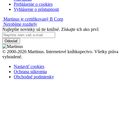
Prehlásenie o cookies
Vyhlásenie o prístupnosti
Martinus je certifikovaný B Corp
Nerobíme rozdiely
Najlepšie novinky sú tie knižné. Získajte ich ako prví:
Odoslať
© 2000-2026 Martinus. Internetové kníhkupectvo. Všetky práva
vyhradené.
Nastaviť cookies
Ochrana súkromia
Obchodné podmienky