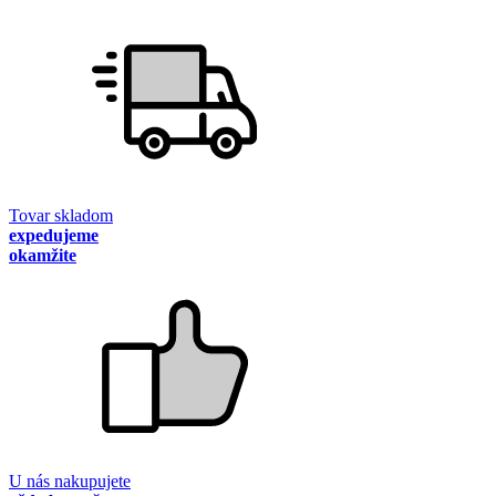
Tovar skladom
expedujeme
okamžite
U nás nakupujete