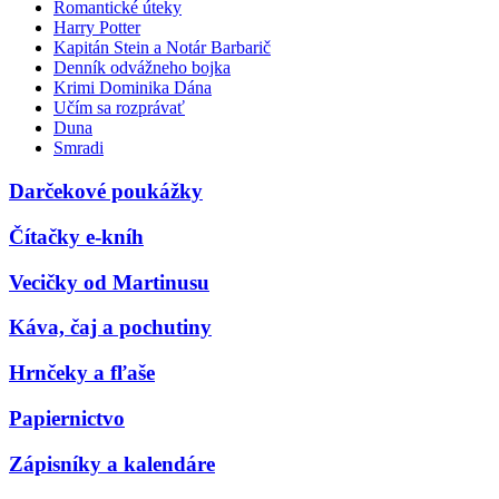
Romantické úteky
Harry Potter
Kapitán Stein a Notár Barbarič
Denník odvážneho bojka
Krimi Dominika Dána
Učím sa rozprávať
Duna
Smradi
Darčekové poukážky
Čítačky e-kníh
Vecičky od Martinusu
Káva, čaj a pochutiny
Hrnčeky a fľaše
Papiernictvo
Zápisníky a kalendáre