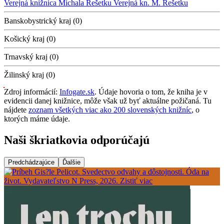
Verejná knižnica Michala Rešetku
Verejná kn. M. Rešetku
Banskobystrický kraj (0)
Košický kraj (0)
Trnavský kraj (0)
Žilinský kraj (0)
Zdroj informácií:
Infogate.sk
. Údaje hovoria o tom, že kniha je v
evidencii danej knižnice, môže však už byť aktuálne požičaná. Tu
nájdete
zoznam všetkých viac ako 200 slovenských knižníc
, o
ktorých máme údaje.
Naši škriatkovia odporúčajú
Predchádzajúce
Ďalšie