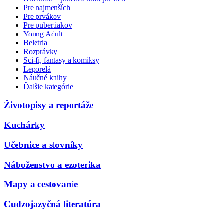
Pre najmenších
Pre prvákov
Pre pubertiakov
Young Adult
Beletria
Rozprávky
Sci-fi, fantasy a komiksy
Leporelá
Náučné knihy
Ďalšie kategórie
Životopisy a reportáže
Kuchárky
Učebnice a slovníky
Náboženstvo a ezoterika
Mapy a cestovanie
Cudzojazyčná literatúra