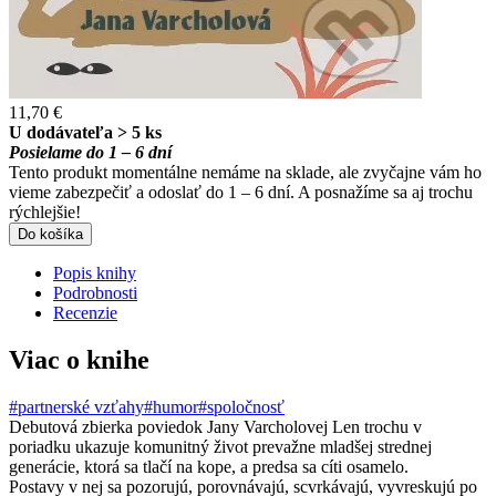
11,70 €
U dodávateľa > 5 ks
Posielame do 1 – 6 dní
Tento produkt momentálne nemáme na sklade, ale zvyčajne vám ho
vieme zabezpečiť a odoslať do 1 – 6 dní. A posnažíme sa aj trochu
rýchlejšie!
Do košíka
Popis knihy
Podrobnosti
Recenzie
Viac o knihe
#partnerské vzťahy
#humor
#spoločnosť
Debutová zbierka poviedok Jany Varcholovej Len trochu v
poriadku ukazuje komunitný život prevažne mladšej strednej
generácie, ktorá sa tlačí na kope, a predsa sa cíti osamelo.
Postavy v nej sa pozorujú, porovnávajú, scvrkávajú, vyvreskujú po