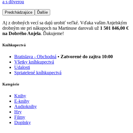
a s dôverou
Predchádzajúce
Ďalšie
Aj z drobných vecí sa dajú urobiť veľké. Vďaka vašim Anjelským
drobným ste pri nákupoch na Martinuse darovali už
1 501 846,00 €
na Dobrého Anjela
. Ďakujeme!
Kníhkupectvá
Bratislava - Obchodná
• Zatvorené do zajtra 10:00
Všetky kníhkupectvá
Udalosti
Spriatelené kníhkupectvá
Kategórie
Knihy
E-knihy
Audioknihy
Hry
Filmy
Doplnky