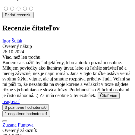
Pridať recenziu
Recenzie čitateľov
Igor Šuták
Overený nákup
26.10.2024
Viac. než len trochu.
Budem sa snažiť byť objektívny, lebo autorku poznám osobne.
Milujem poviedky ako literárny útvar, lebo sú ľahšie stráviteľné a
menej záväzné, než je napr. román. Jana v tejto knižke ostáva verná
svojmu štýlu, vtipne, ale aj smutne rozpráva príbehy ľudí. Veľmi sa
mi páči to, že nezabudla na svoje korene a veľakrát v texte nájdete
rôzne východniarske slová a frázy. Podobnosť so žijúcimi osobami
je čisto náhodná. :) Za mňa osobne 5 hviezdičiek.
Čítať viac
reagovať
0 pozitívne hodnotenia
0
1 negatívne hodnotenie
1
Zuzana Funtova
Overený zákazník