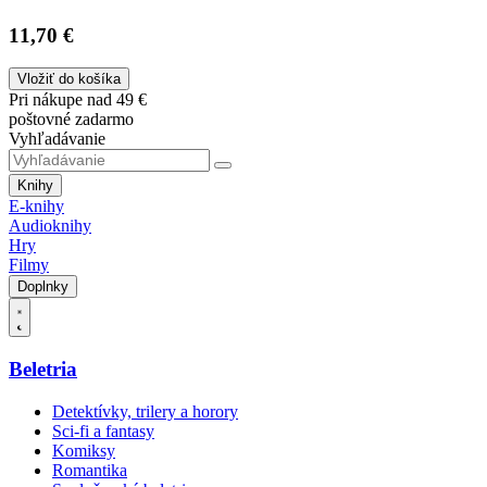
11,70 €
Vložiť do košíka
Pri nákupe nad 49 €
poštovné zadarmo
Vyhľadávanie
Knihy
E-knihy
Audioknihy
Hry
Filmy
Doplnky
Beletria
Detektívky, trilery a horory
Sci-fi a fantasy
Komiksy
Romantika