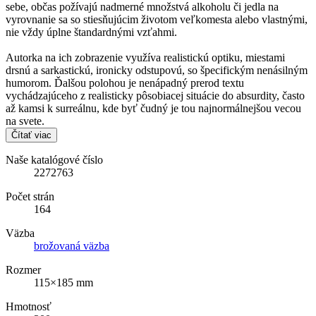
sebe, občas požívajú nadmerné množstvá alkoholu či jedla na
vyrovnanie sa so stiesňujúcim životom veľkomesta alebo vlastnými,
nie vždy úplne štandardnými vzťahmi.
Autorka na ich zobrazenie využíva realistickú optiku, miestami
drsnú a sarkastickú, ironicky odstupovú, so špecifickým nenásilným
humorom. Ďalšou polohou je nenápadný prerod textu
vychádzajúceho z realisticky pôsobiacej situácie do absurdity, často
až kamsi k surreálnu, kde byť čudný je tou najnormálnejšou vecou
na svete.
Čítať viac
Naše katalógové číslo
2272763
Počet strán
164
Väzba
brožovaná väzba
Rozmer
115×185 mm
Hmotnosť