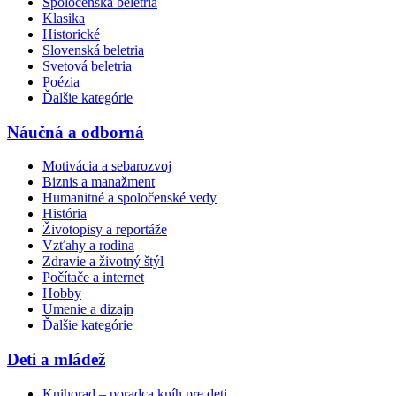
Spoločenská beletria
Klasika
Historické
Slovenská beletria
Svetová beletria
Poézia
Ďalšie kategórie
Náučná a odborná
Motivácia a sebarozvoj
Biznis a manažment
Humanitné a spoločenské vedy
História
Životopisy a reportáže
Vzťahy a rodina
Zdravie a životný štýl
Počítače a internet
Hobby
Umenie a dizajn
Ďalšie kategórie
Deti a mládež
Knihorad – poradca kníh pre deti