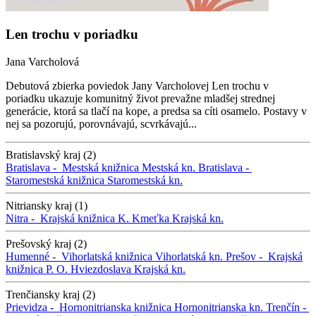
Len trochu v poriadku
Jana Varcholová
Debutová zbierka poviedok Jany Varcholovej Len trochu v
poriadku ukazuje komunitný život prevažne mladšej strednej
generácie, ktorá sa tlačí na kope, a predsa sa cíti osamelo. Postavy v
nej sa pozorujú, porovnávajú, scvrkávajú...
Bratislavský kraj (2)
Bratislava -
Mestská knižnica
Mestská kn.
Bratislava -
Staromestská knižnica
Staromestská kn.
Nitriansky kraj (1)
Nitra -
Krajská knižnica K. Kmeťka
Krajská kn.
Prešovský kraj (2)
Humenné -
Vihorlatská knižnica
Vihorlatská kn.
Prešov -
Krajská
knižnica P. O. Hviezdoslava
Krajská kn.
Trenčiansky kraj (2)
Prievidza -
Hornonitrianska knižnica
Hornonitrianska kn.
Trenčín -