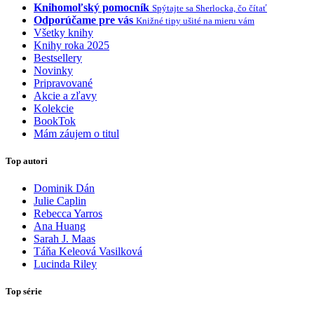
Knihomoľský pomocník
Spýtajte sa Sherlocka, čo čítať
Odporúčame pre vás
Knižné tipy ušité na mieru vám
Všetky knihy
Knihy roka 2025
Bestsellery
Novinky
Pripravované
Akcie a zľavy
Kolekcie
BookTok
Mám záujem o titul
Top autori
Dominik Dán
Julie Caplin
Rebecca Yarros
Ana Huang
Sarah J. Maas
Táňa Keleová Vasilková
Lucinda Riley
Top série