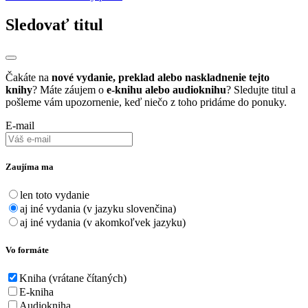
Sledovať titul
Čakáte na
nové vydanie, preklad alebo naskladnenie tejto
knihy
? Máte záujem o
e-knihu alebo audioknihu
? Sledujte titul a
pošleme vám upozornenie, keď niečo z toho pridáme do ponuky.
E-mail
Zaujíma ma
len toto vydanie
aj iné vydania (v jazyku slovenčina)
aj iné vydania (v akomkoľvek jazyku)
Vo formáte
Kniha (vrátane čítaných)
E-kniha
Audiokniha