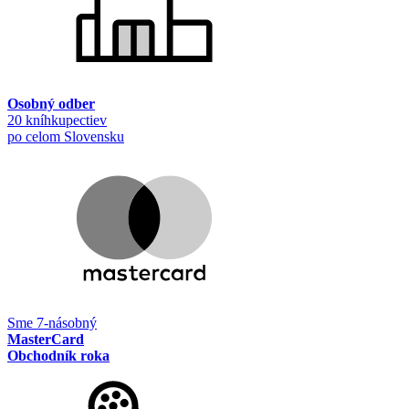
Osobný odber
20 kníhkupectiev
po celom Slovensku
Sme 7-násobný
MasterCard
Obchodník roka