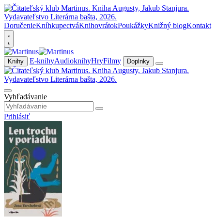
Doručenie
Kníhkupectvá
Knihovrátok
Poukážky
Knižný blog
Kontakt
E-knihy
Audioknihy
Hry
Filmy
Knihy
Doplnky
Vyhľadávanie
Prihlásiť