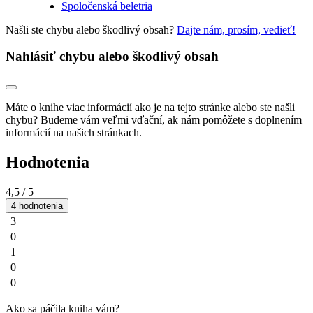
Spoločenská beletria
Našli ste chybu alebo škodlivý obsah?
Dajte nám, prosím, vedieť!
Nahlásiť chybu alebo škodlivý obsah
Máte o knihe viac informácií ako je na tejto stránke alebo ste našli
chybu? Budeme vám veľmi vďační, ak nám pomôžete s doplnením
informácií na našich stránkach.
Hodnotenia
4,5
/ 5
4 hodnotenia
3
0
1
0
0
Ako sa páčila kniha vám?