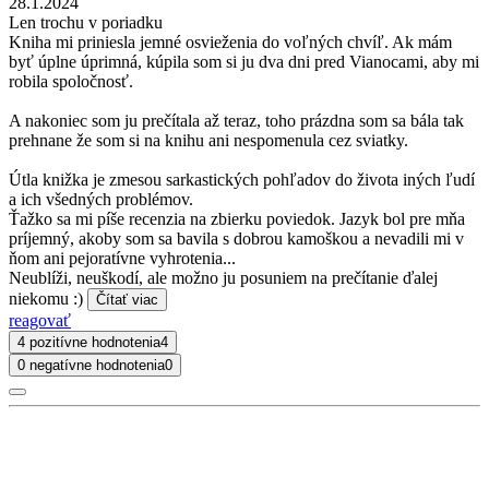
28.1.2024
Len trochu v poriadku
Kniha mi priniesla jemné osvieženia do voľných chvíľ. Ak mám
byť úplne úprimná, kúpila som si ju dva dni pred Vianocami, aby mi
robila spoločnosť.
A nakoniec som ju prečítala až teraz, toho prázdna som sa bála tak
prehnane že som si na knihu ani nespomenula cez sviatky.
Útla knižka je zmesou sarkastických pohľadov do života iných ľudí
a ich všedných problémov.
Ťažko sa mi píše recenzia na zbierku poviedok. Jazyk bol pre mňa
príjemný, akoby som sa bavila s dobrou kamoškou a nevadili mi v
ňom ani pejoratívne vyhrotenia...
Neublíži, neuškodí, ale možno ju posuniem na prečítanie ďalej
niekomu :)
Čítať viac
reagovať
4 pozitívne hodnotenia
4
0 negatívne hodnotenia
0