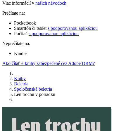
Viac informácií v
našich návodoch
Prečítate na:
Pocketbook
Smartfón či tablet
s podporovanou aplikáciou
Počítač
s podporovanou aplikáciou
Neprečítate na:
Kindle
Ako čítať e-knihy zabezpečené cez Adobe DRM?
Knihy
Beletria
Spoločenská beletria
Len trochu v poriadku