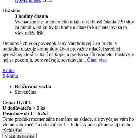
NoMantinels
, 2023
164 strán
3 hodiny čítania
Vychádzame z priemerného údaju o rýchlosti čítania 230 slov
za minútu, od knihy ku knihe a čitateľa ku čitateľovi sa to
však môže líšiť.
Debutová zbierka poviedok Jany Varcholovej Len trochu v
poriadku ukazuje komunitný život prevažne mladšej strednej
generácie, ktorá sa tlačí na kope, a predsa sa cíti osamelo. Postavy v
nej sa pozorujú, porovnávajú, scvrkávajú...
Čítať viac
Kniha
E-kniha
Brožovaná väzba
Slovenčina
Cena:
11,70 €
U dodávateľa > 5 ks
Posielame do 1 – 6 dní
Tento produkt momentálne nemáme na sklade, ale zvyčajne vám ho
vieme zabezpečiť a odoslať do 1 – 6 dní. A posnažíme sa aj trochu
rýchlejšie!
Vložiť do košíka