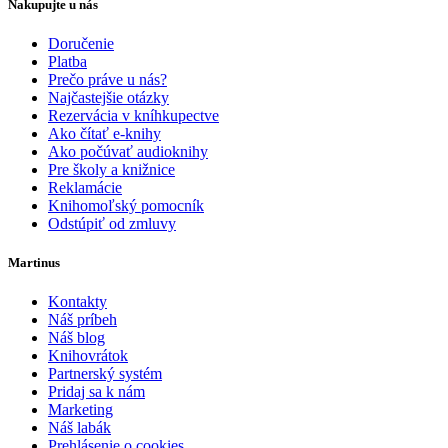
Nakupujte u nás
Doručenie
Platba
Prečo práve u nás?
Najčastejšie otázky
Rezervácia v kníhkupectve
Ako čítať e-knihy
Ako počúvať audioknihy
Pre školy a knižnice
Reklamácie
Knihomoľský pomocník
Odstúpiť od zmluvy
Martinus
Kontakty
Náš príbeh
Náš blog
Knihovrátok
Partnerský systém
Pridaj sa k nám
Marketing
Náš labák
Prehlásenie o cookies