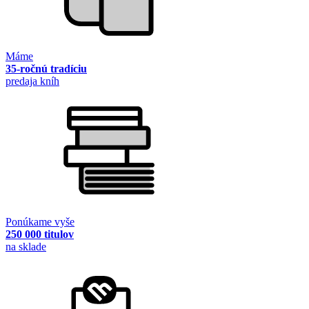
Máme
35-ročnú tradíciu
predaja kníh
Ponúkame vyše
250 000 titulov
na sklade