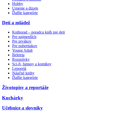
Hobby
Umenie a dizajn
Ďalšie kategórie
Deti a mládež
Knihorad – poradca kníh pre deti
Pre najmenších
Pre prvákov
Pre pubertiakov
Young Adult
Beletria
Rozprávky
Sci-fi, fantasy a komiksy
Leporelá
Náučné knihy
Ďalšie kategórie
Životopisy a reportáže
Kuchárky
Učebnice a slovníky