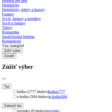
Beletria pre deti
Detektívky
Detektívky, trilery a horory
Fantasy
Sci-fi, fantasy a komiksy
Sci-fi a fantasy
Trilery
Romantika
Spoločenská beletria
Romantické
Viac kategórií
Zúžiť výber
Zoradiť
Zúžiť výber
Typ
kniha (1777 titulov)
kniha
1777
e-kniha (504 titulov)
e-kniha
504
Zobraziť iba
novinky (0 titulov)
novinky