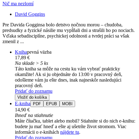
Nič ma nezlomí
David Goggins
Pre Davida Gogginsa bolo detstvo nočnou morou – chudoba,
predsudky a fyzické násilie mu vypĺňali dni a strašili ho po nociach.
Vďaka sebadisciplíne, psychickej odolnosti a tvrdej práci sa však
zmenil z ...
Kniha
pevná väzba
17,89 €
Na sklade > 5 ks
Táto kniha sa môže na cestu ku vám vybrať prakticky
okamžite! Ak si ju objednáte do 13:00 v pracovný deň,
odošleme vám ju ešte dnes, inak najneskôr nasledujúci
pracovný deň.
Pridať do zoznamu
Vložiť do košíka
E-kniha
PDF
EPUB
MOBI
14,90 €
Ihneď na stiahnutie
Máte čítačku, tablet alebo mobil? Stiahnite si do nich e-knihu:
budete ju mať hneď a ešte aj ušetríte život stromom. Viac
informácii o e-knihách
nájdete tu
.
Pridať do zoznamu