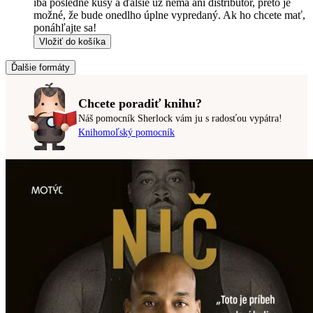
iba posledné kusy a ďalšie už nemá ani distribútor, preto je
možné, že bude onedlho úplne vypredaný. Ak ho chcete mať,
ponáhľajte sa!
Vložiť do košíka
Ďalšie formáty
Chcete poradiť knihu?
Náš pomocník Sherlock vám ju s radosťou vypátra!
Knihomoľský pomocník