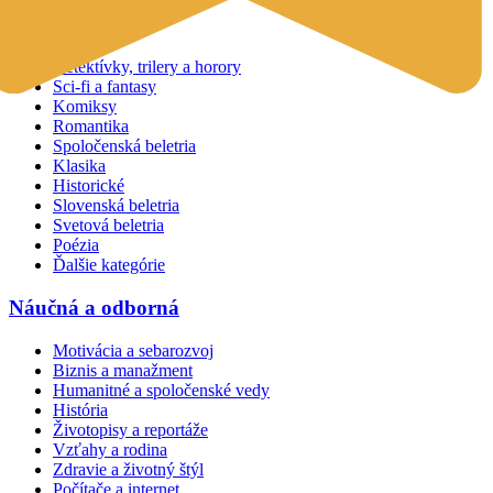
Beletria
Detektívky, trilery a horory
Sci-fi a fantasy
Komiksy
Romantika
Spoločenská beletria
Klasika
Historické
Slovenská beletria
Svetová beletria
Poézia
Ďalšie kategórie
Náučná a odborná
Motivácia a sebarozvoj
Biznis a manažment
Humanitné a spoločenské vedy
História
Životopisy a reportáže
Vzťahy a rodina
Zdravie a životný štýl
Počítače a internet