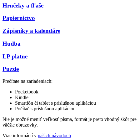
Hrnčeky a fľaše
Papiernictvo
Zápisníky a kalendáre
Hudba
LP platne
Puzzle
Prečítate na zariadeniach:
Pocketbook
Kindle
Smartfón či tablet s príslušnou aplikáciou
Počítač s príslušnou aplikáciou
Nie je možné meniť veľkosť písma, formát je preto vhodný skôr pre
väčšie obrazovky.
Viac informácií v
našich návodoch