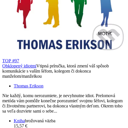
TOP #97
Obklopený idiotmi
Vtipná príručka, ktorá zmení váš spôsob
komunikácie s vaším šéfom, kolegom či dokonca
manželom/manželkou
Thomas Erikson
Nie každý, komu nerozumiete, je nevyhnutne idiot. Prelomová
metóda vám pomôže konečne porozumieť svojmu šéfovi, kolegom
či životnému partnerovi, ba dokonca vlastným deťom. Okrem toho
sa veľa dozviete sami o sebe...
Kniha
brožovaná väzba
15,57 €