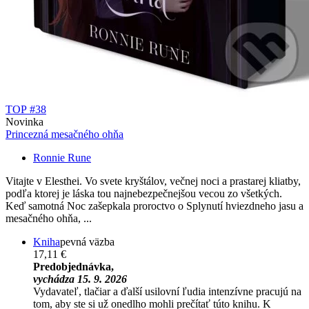
TOP #38
Novinka
Princezná mesačného ohňa
Ronnie Rune
Vitajte v Elesthei. Vo svete kryštálov, večnej noci a prastarej kliatby,
podľa ktorej je láska tou najnebezpečnejšou vecou zo všetkých.
Keď samotná Noc zašepkala proroctvo o Splynutí hviezdneho jasu a
mesačného ohňa, ...
Kniha
pevná väzba
17,11 €
Predobjednávka,
vychádza 15. 9. 2026
Vydavateľ, tlačiar a ďalší usilovní ľudia intenzívne pracujú na
tom, aby ste si už onedlho mohli prečítať túto knihu. K