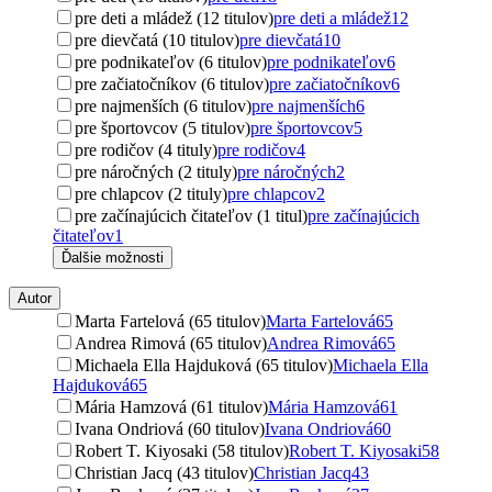
pre deti a mládež (12 titulov)
pre deti a mládež
12
pre dievčatá (10 titulov)
pre dievčatá
10
pre podnikateľov (6 titulov)
pre podnikateľov
6
pre začiatočníkov (6 titulov)
pre začiatočníkov
6
pre najmenších (6 titulov)
pre najmenších
6
pre športovcov (5 titulov)
pre športovcov
5
pre rodičov (4 tituly)
pre rodičov
4
pre náročných (2 tituly)
pre náročných
2
pre chlapcov (2 tituly)
pre chlapcov
2
pre začínajúcich čitateľov (1 titul)
pre začínajúcich
čitateľov
1
Ďalšie možnosti
Autor
Marta Fartelová (65 titulov)
Marta Fartelová
65
Andrea Rimová (65 titulov)
Andrea Rimová
65
Michaela Ella Hajduková (65 titulov)
Michaela Ella
Hajduková
65
Mária Hamzová (61 titulov)
Mária Hamzová
61
Ivana Ondriová (60 titulov)
Ivana Ondriová
60
Robert T. Kiyosaki (58 titulov)
Robert T. Kiyosaki
58
Christian Jacq (43 titulov)
Christian Jacq
43