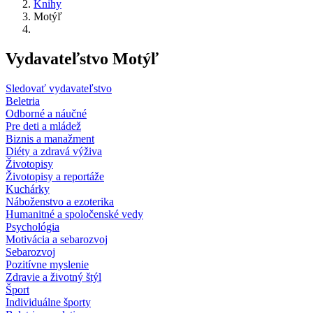
Knihy
Motýľ
Vydavateľstvo Motýľ
Sledovať vydavateľstvo
Beletria
Odborné a náučné
Pre deti a mládež
Biznis a manažment
Diéty a zdravá výživa
Životopisy
Životopisy a reportáže
Kuchárky
Náboženstvo a ezoterika
Humanitné a spoločenské vedy
Psychológia
Motivácia a sebarozvoj
Sebarozvoj
Pozitívne myslenie
Zdravie a životný štýl
Šport
Individuálne športy