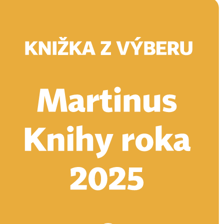
Doručenie
Kníhkupectvá
Knihovrátok
Poukážky
Knižný blog
Kontakt
E-knihy
Audioknihy
Hry
Filmy
Knihy
Doplnky
Vyhľadávanie
Prihlásiť
Vyhľadávanie
Knihy
E-knihy
Audioknihy
Hry
Filmy
Doplnky