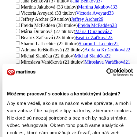
Jana Benková (37 titulov)
Jana Benková
37
Martina Jakubová (33 titulov)
Martina Jakubová
33
Victoria Aveyard (33 titulov)
Victoria Aveyard
33
Jeffrey Archer (29 titulov)
Jeffrey Archer
29
Freida McFadden (28 titulov)
Freida McFadden
28
Mária Ďuranová (27 titulov)
Mária Ďuranová
27
Beatrix Zaťková (23 titulov)
Beatrix Zaťková
23
Sharon L. Lechter (22 titulov)
Sharon L. Lechter
22
Adriana Krištofíková (22 titulov)
Adriana Krištofíková
22
Michal Slanička (22 titulov)
Michal Slanička
22
Miroslava Varáčková (21 titulov)
Miroslava Varáčková
21
Thomas Erikson (21 titulov)
Thomas Erikson
21
Enja Rúčková (18 titulov)
Enja Rúčková
18
Darina Hamarová (17 titulov)
Darina Hamarová
17
Jana Šulková (16 titulov)
Jana Šulková
16
neuvedený autor (15 titulov)
neuvedený autor
15
Môžeme pracovať s cookies a kontaktnými údajmi?
Rudolf Benko (14 titulov)
Rudolf Benko
14
Aby sme vedeli, ako sa na našom webe správate, a mohli
Kristína Mišovičová (14 titulov)
Kristína Mišovičová
14
vám zobraziť tie najlepšie tipy na knihy, zbierame cookies.
Erika Ridziová (14 titulov)
Erika Ridziová
14
Helena Boková (12 titulov)
Helena Boková
12
Niektoré sú naozaj potrebné a bez nich by naša stránka
Jana Chmelová (12 titulov)
Jana Chmelová
12
vôbec nefungovala. Okrem toho používame analytické
Iva Kučerová (12 titulov)
Iva Kučerová
12
cookies, ktoré nám umožňujú zisťovať, ako náš web
Ďalšie možnosti