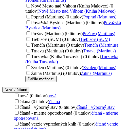
Promenada (Martinus)
Nové Mesto nad Váhom (Kniha Malovec) (0
titulov)
Nové Mesto nad Váhom (Kniha Malovec)
Poprad (Martinus) (0 titulov)
Poprad (Martinus)
Považská Bystrica (Martinus) (0 titulov)
Považská
Bystrica (Martinus)
Prešov (Martinus) (0 titulov)
Prešov (Martinus)
Trebišov (ŠUM) (0 titulov)
Trebišov (ŠUM)
Trenčín (Martinus) (0 titulov)
Trenčín (Martinus)
Trnava (Martinus) (0 titulov)
Trnava (Martinus)
Turzovka (Kniha Turzovka) (0 titulov)
Turzovka
(Kniha Turzovka)
Zvolen (Martinus) (0 titulov)
Zvolen (Martinus)
Žilina (Martinus) (0 titulov)
Žilina (Martinus)
Ďalšie možnosti
Nové / čítané
nová (0 titulov)
nová
čítaná (0 titulov)
čítaná
čítaná - výborný stav (0 titulov)
čítaná - výborný stav
čítaná - mierne opotrebovaná (0 titulov)
čítaná - mierne
opotrebovaná
čítané verzie vypredaných kníh (0 titulov)
čítané verzie