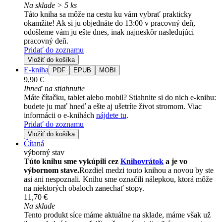
Na sklade > 5 ks
Táto kniha sa môže na cestu ku vám vybrať prakticky
okamžite! Ak si ju objednáte do 13:00 v pracovný deň,
odošleme vám ju ešte dnes, inak najneskôr nasledujúci
pracovný deň.
Pridať do zoznamu
Vložiť do košíka
E-kniha
PDF
EPUB
MOBI
9,90 €
Ihneď na stiahnutie
Máte čítačku, tablet alebo mobil? Stiahnite si do nich e-knihu:
budete ju mať hneď a ešte aj ušetríte život stromom. Viac
informácii o e-knihách
nájdete tu
.
Pridať do zoznamu
Vložiť do košíka
Čítaná
výborný stav
Túto knihu sme vykúpili cez
Knihovrátok
a je vo
výbornom stave.
Rozdiel medzi touto knihou a novou by ste
asi ani nespoznali. Knihu sme označili nálepkou, ktorá môže
na niektorých obaloch zanechať stopy.
11,70 €
Na sklade
Tento produkt síce máme aktuálne na sklade, máme však už