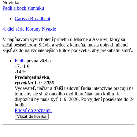
Novinka
Padlí a bozk súmraku
Carissa Broadbent
4. diel série
Koruny Nyaxie
V napínavom vyvrcholení príbehu o Mische a Asarovi, ktorý sa
začal bestsellerom Slávik a srdce z kameňa, musia upírski milenci
zájsť až do najvzdialenejších kútov podsvetia, aby prekabátili smrť...
Kniha
pevná väzba
17,11 €
-14 %
Predobjednávka,
vychádza 1. 9. 2026
Vydavateľ, tlačiar a ďalší usilovní ľudia intenzívne pracujú na
tom, aby ste si už onedlho mohli prečítať túto knihu. K
dispozícii by mala byť 1. 9. 2026. Po vyjdení posielame do 24
hodín.
Pridať do zoznamu
Vložiť do košíka