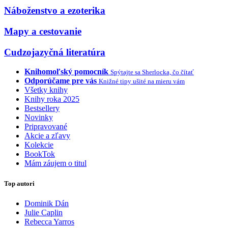
Náboženstvo a ezoterika
Mapy a cestovanie
Cudzojazyčná literatúra
Knihomoľský pomocník
Spýtajte sa Sherlocka, čo čítať
Odporúčame pre vás
Knižné tipy ušité na mieru vám
Všetky knihy
Knihy roka 2025
Bestsellery
Novinky
Pripravované
Akcie a zľavy
Kolekcie
BookTok
Mám záujem o titul
Top autori
Dominik Dán
Julie Caplin
Rebecca Yarros