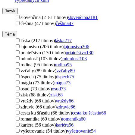
vypredaných kníh
Jazyk
slovenčina (2181 titulov)
slovenčina
2181
čeština (47 titulov)
čeština
47
Téma
láska (217 titulov)
láska
217
tajomstvo (206 titulov)
tajomstvo
206
priateľstvo (130 titulov)
priateľstvo
130
minulosť (103 titulov)
minulosť
103
rodina (95 titulov)
rodina
95
vzťahy (89 titulov)
vzťahy
89
úspech (75 titulov)
úspech
75
mágia (73 titulov)
mágia
73
osud (73 titulov)
osud
73
zisk (68 titulov)
zisk
68
vraždy (66 titulov)
vraždy
66
zdravie (66 titulov)
zdravie
66
cesta ku šťastiu (66 titulov)
cesta ku šťastiu
66
romantika (60 titulov)
romantika
60
kariéra (56 titulov)
kariéra
56
vyšetrovanie (54 titulov)
vyšetrovanie
54