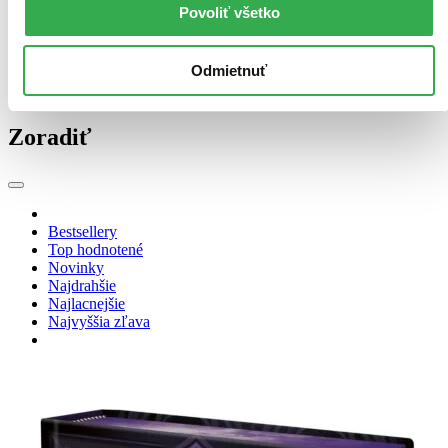
Povoliť všetko
literatúry hrdo podporujeme kvalitnú slovenskú tvorbu a dlhoročne
spolupracujeme s našimi dvornými autormi. Radi však dávame
priestor aj novým literárnym talentom.
Odmietnuť
Čítať viac
Zoradiť
Bestsellery
Top hodnotené
Novinky
Najdrahšie
Najlacnejšie
Najvyššia zľava