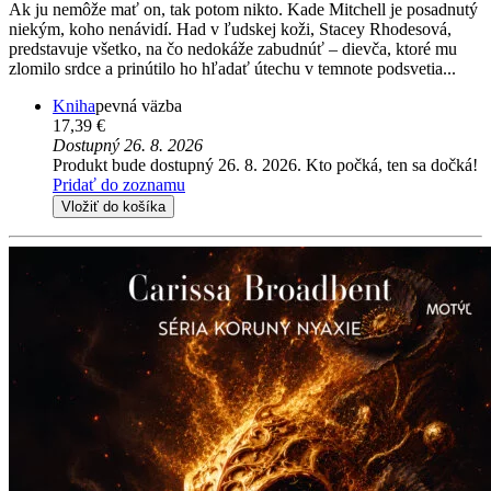
Ak ju nemôže mať on, tak potom nikto. Kade Mitchell je posadnutý
niekým, koho nenávidí. Had v ľudskej koži, Stacey Rhodesová,
predstavuje všetko, na čo nedokáže zabudnúť – dievča, ktoré mu
zlomilo srdce a prinútilo ho hľadať útechu v temnote podsvetia...
Kniha
pevná väzba
17,39 €
Dostupný 26. 8. 2026
Produkt bude dostupný 26. 8. 2026. Kto počká, ten sa dočká!
Pridať do zoznamu
Vložiť do košíka