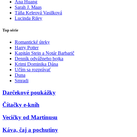
Ana Huang
Sarah J. Maas
Táňa Keleová Vasilková
Lucinda Riley
Top série
Romantické úteky
Harry Potter
Kapitán Stein a Notár Barbarič
Denník odvážneho bojka
Krimi Dominika Dána
Učím sa rozprávať
Duna
Smradi
Darčekové poukážky
Čítačky e-kníh
Vecičky od Martinusu
Káva, čaj a pochutiny