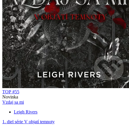
TOP #55
Novinka
Vzdaj sa mi
Leigh Rivers
1. diel série
V objatí temnoty