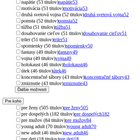
napätie (53 titulov)
napätie
53
motivácia (53 titulov)
motivácia
53
druhá svetová vojna (52 titulov)
druhá svetová vojna
52
pomsta (52 titulov)
pomsta
52
túžba (51 titulov)
túžba
51
dosahovanie cieľov (51 titulov)
dosahovanie cieľov
51
triler (51 titulov)
triler
51
spomienky (50 titulov)
spomienky
50
fantasy (49 titulov)
fantasy
49
vojna (49 titulov)
vojna
49
holokaust (46 titulov)
holokaust
46
útek (46 titulov)
útek
46
koncentračné tábory (43 titulov)
koncentračné tábory
43
zmiznutie (43 titulov)
zmiznutie
43
Ďalšie možnosti
Pre koho
pre ženy (505 titulov)
pre ženy
505
pre dospelých (182 titulov)
pre dospelých
182
pre mužov (84 titulov)
pre mužov
84
young adult (70 titulov)
young adult
70
new adult (46 titulov)
new adult
46
pre deti (18 titulov)
pre deti
18