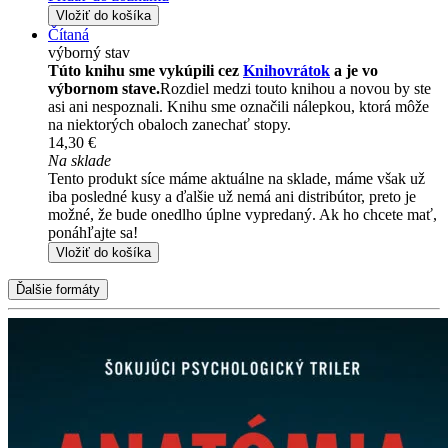
Vložiť do košíka
Čítaná
výborný stav
Túto knihu sme vykúpili cez
Knihovrátok
a je vo
výbornom stave.
Rozdiel medzi touto knihou a novou by ste
asi ani nespoznali. Knihu sme označili nálepkou, ktorá môže
na niektorých obaloch zanechať stopy.
14,30 €
Na sklade
Tento produkt síce máme aktuálne na sklade, máme však už
iba posledné kusy a ďalšie už nemá ani distribútor, preto je
možné, že bude onedlho úplne vypredaný. Ak ho chcete mať,
ponáhľajte sa!
Vložiť do košíka
Ďalšie formáty