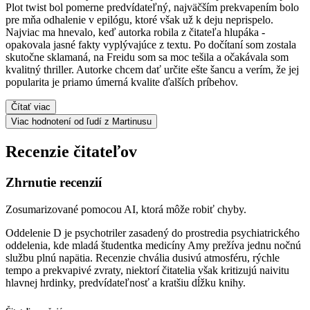
Plot twist bol pomerne predvídateľný, najväčším prekvapením bolo
pre mňa odhalenie v epilógu, ktoré však už k deju neprispelo.
Najviac ma hnevalo, keď autorka robila z čitateľa hlupáka -
opakovala jasné fakty vyplývajúce z textu. Po dočítaní som zostala
skutočne sklamaná, na Freidu som sa moc tešila a očakávala som
kvalitný thriller. Autorke chcem dať určite ešte šancu a verím, že jej
popularita je priamo úmerná kvalite ďalších príbehov.
Čítať viac
Viac hodnotení od ľudí z Martinusu
Recenzie čitateľov
Zhrnutie recenzií
Zosumarizované pomocou AI, ktorá môže robiť chyby.
Oddelenie D je psychotriler zasadený do prostredia psychiatrického
oddelenia, kde mladá študentka medicíny Amy prežíva jednu nočnú
službu plnú napätia. Recenzie chvália dusivú atmosféru, rýchle
tempo a prekvapivé zvraty, niektorí čitatelia však kritizujú naivitu
hlavnej hrdinky, predvídateľnosť a kratšiu dĺžku knihy.