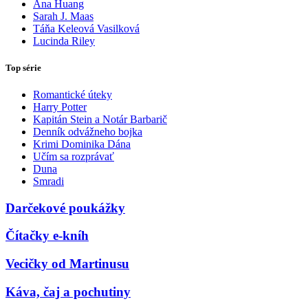
Ana Huang
Sarah J. Maas
Táňa Keleová Vasilková
Lucinda Riley
Top série
Romantické úteky
Harry Potter
Kapitán Stein a Notár Barbarič
Denník odvážneho bojka
Krimi Dominika Dána
Učím sa rozprávať
Duna
Smradi
Darčekové poukážky
Čítačky e-kníh
Vecičky od Martinusu
Káva, čaj a pochutiny