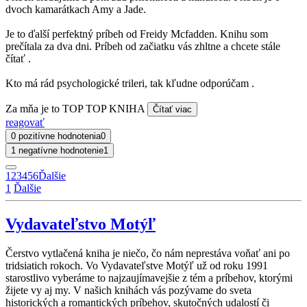
dvoch kamarátkach Amy a Jade.
Je to ďalší perfektný príbeh od Freidy Mcfadden. Knihu som
prečítala za dva dni. Príbeh od začiatku vás zhltne a chcete stále
čítať .
Kto má rád psychologické trileri, tak kľudne odporúčam .
Za mňa je to TOP TOP KNIHA
Čítať viac
reagovať
0 pozitívne hodnotenia
0
1 negatívne hodnotenie
1
1
2
3
4
5
6
Ďalšie
1
Ďalšie
Vydavateľstvo Motýľ
Čerstvo vytlačená kniha je niečo, čo nám neprestáva voňať ani po
tridsiatich rokoch. Vo Vydavateľstve Motýľ už od roku 1991
starostlivo vyberáme to najzaujímavejšie z tém a príbehov, ktorými
žijete vy aj my. V našich knihách vás pozývame do sveta
historických a romantických príbehov, skutočných udalostí či