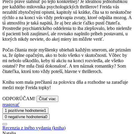
Prečo práve siahnuť po tejto konkrétnej? Je ideálnou jednohubkou
pre každého milovníka psychologických thrillerov! Freida vás
nezahltí zbytočnými opismi, kapitoly sú krátke, číta sa to neskutočne
rýchlo a na konci vás vždy prekvapia zvraty, ktoré odpália mozog. A
tá atmosféra je taká napätá, že aj bez akcie ťažko pustí čitateľa.
Prostredie psychiatrického oddelenia to iba zlepšovalo, lebo nielenže
tí pacienti boli zaujímaví, ale rovnako naplnilo príbeh postavami, u
ktorých nikdy neviete, do akej miery im môžete veriť.
Počas čítania moje myšlienky ubiehali každým smerom, ale priznám
sa, že úplne opačným, ako to bolo všetko v skutočnosti. Vôbec by
mi nebolo uškodilo, keby tú akciu na konci rozviedla, ale všetko
ostatné? Pre mňa čistá dokonalosť. A ten náznak romantiky? Som
čitateľka, ktorú toto vždy poteší, hlavne v thrilleroch.
Knihu som mala prečítanú za polovicu dňa a rozhodne sa zaraďuje
medzi moje Freida topky!
ODPORÚČAM!
Čítať viac
reagovať
1 pozitívne hodnotenie
1
0 negatívne hodnotenia
0
Recenzia z iného vydania (kniha)
Natalia