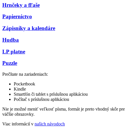
Hrnčeky a fľaše
Papiernictvo
Zápisníky a kalendáre
Hudba
LP platne
Puzzle
Prečítate na zariadeniach:
Pocketbook
Kindle
Smartfón či tablet s príslušnou aplikáciou
Počítač s príslušnou aplikáciou
Nie je možné meniť veľkosť písma, formát je preto vhodný skôr pre
väčšie obrazovky.
Viac informácií v
našich návodoch