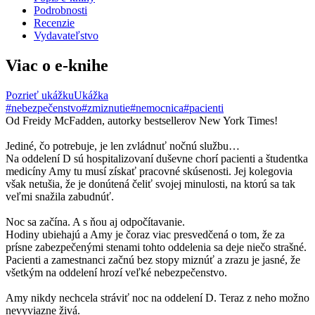
Podrobnosti
Recenzie
Vydavateľstvo
Viac o e-knihe
Pozrieť ukážku
Ukážka
#nebezpečenstvo
#zmiznutie
#nemocnica
#pacienti
Od Freidy McFadden, autorky bestsellerov New York Times!
Jediné, čo potrebuje, je len zvládnuť nočnú službu…
Na oddelení D sú hospitalizovaní duševne chorí pacienti a študentka
medicíny Amy tu musí získať pracovné skúsenosti. Jej kolegovia
však netušia, že je donútená čeliť svojej minulosti, na ktorú sa tak
veľmi snažila zabudnúť.
Noc sa začína. A s ňou aj odpočítavanie.
Hodiny ubiehajú a Amy je čoraz viac presvedčená o tom, že za
prísne zabezpečenými stenami tohto oddelenia sa deje niečo strašné.
Pacienti a zamestnanci začnú bez stopy miznúť a zrazu je jasné, že
všetkým na oddelení hrozí veľké nebezpečenstvo.
Amy nikdy nechcela stráviť noc na oddelení D. Teraz z neho možno
nevyviazne živá.