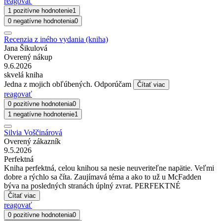
reagovať
1 pozitívne hodnotenie
1
0 negatívne hodnotenia
0
Recenzia z iného vydania (kniha)
Jana Šikulová
Overený nákup
9.6.2026
skvelá kniha
Jedna z mojich obľúbených. Odporúčam
Čítať viac
reagovať
0 pozitívne hodnotenia
0
1 negatívne hodnotenie
1
Silvia Voščinárová
Overený zákazník
9.5.2026
Perfektná
Kniha perfektná, celou knihou sa nesie neuveriteľne napätie. Veľmi
dobre a rýchlo sa číta. Zaujímavá téma a ako to už u McFadden
býva na posledných stranách úplný zvrat. PERFEKTNÉ
Čítať viac
reagovať
0 pozitívne hodnotenia
0