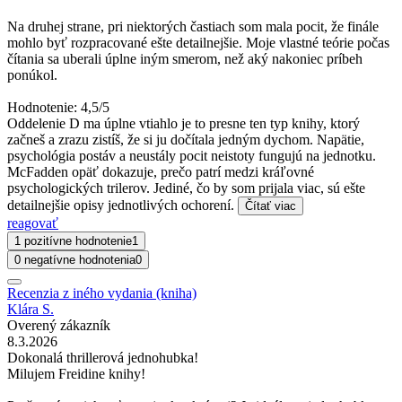
Na druhej strane, pri niektorých častiach som mala pocit, že finále
mohlo byť rozpracované ešte detailnejšie. Moje vlastné teórie počas
čítania sa uberali úplne iným smerom, než aký nakoniec príbeh
ponúkol.
Hodnotenie: 4,5/5
Oddelenie D ma úplne vtiahlo je to presne ten typ knihy, ktorý
začneš a zrazu zistíš, že si ju dočítala jedným dychom. Napätie,
psychológia postáv a neustály pocit neistoty fungujú na jednotku.
McFadden opäť dokazuje, prečo patrí medzi kráľovné
psychologických trilerov. Jediné, čo by som prijala viac, sú ešte
detailnejšie opisy jednotlivých ochorení.
Čítať viac
reagovať
1 pozitívne hodnotenie
1
0 negatívne hodnotenia
0
Recenzia z iného vydania (kniha)
Klára S.
Overený zákazník
8.3.2026
Dokonalá thrillerová jednohubka!
Milujem Freidine knihy!