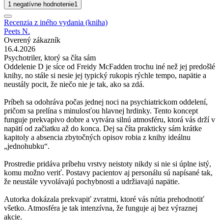
1 negatívne hodnotenie
1
Recenzia z iného vydania (kniha)
Peets N.
Overený zákazník
16.4.2026
Psychotriler, ktorý sa číta sám
Oddelenie D je síce od Freidy McFadden trochu iné než jej predošlé
knihy, no stále si nesie jej typický rukopis rýchle tempo, napätie a
neustály pocit, že niečo nie je tak, ako sa zdá.
Príbeh sa odohráva počas jednej noci na psychiatrickom oddelení,
pričom sa prelína s minulosťou hlavnej hrdinky. Tento koncept
funguje prekvapivo dobre a vytvára silnú atmosféru, ktorá vás drží v
napätí od začiatku až do konca. Dej sa číta prakticky sám krátke
kapitoly a absencia zbytočných opisov robia z knihy ideálnu
„jednohubku“.
Prostredie pridáva príbehu vrstvy neistoty nikdy si nie si úplne istý,
komu možno veriť. Postavy pacientov aj personálu sú napísané tak,
že neustále vyvolávajú pochybnosti a udržiavajú napätie.
Autorka dokázala prekvapiť zvratmi, ktoré vás nútia prehodnotiť
všetko. Atmosféra je tak intenzívna, že funguje aj bez výraznej
akcie.