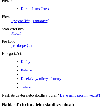
Preklad
Dorota Lamačková
Pôvod
Spojené štáty
,
zahraničný
Vydavateľstvo
Motýľ
Pre koho
pre dospelých
Kategorizácia
Knihy
Beletria
Detektívky, trilery a horory
Trilery
Našli ste chybu alebo škodlivý obsah?
Dajte nám, prosím, vedieť!
Nahlásiť chybu alebo škodlivý obsah