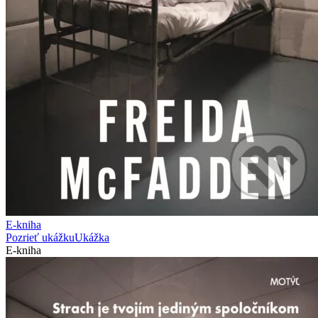
E-kniha
Pozrieť ukážku
Ukážka
E-kniha