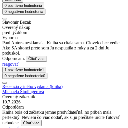
0 pozitívne hodnotenia
0 negatívne hodnotenia
Slavomir Bezak
Overený nákup
pred týždňom
Vyborna
Pani Autors nesklamala. Kniha sa citala sama. Clovek chce vediet
Ako SA skonci preto som Ju nespuatila z ruky a za 2 dni Ju
preluskol.
Odporucam.
Čítať viac
reagovať
1 pozitívne hodnotenie
1
0 negatívne hodnotenia
0
Recenzia z iného vydania (kniha)
Michaela Šimlingerová
Overený zákazník
10.7.2026
Odporúčam
Kniha bola od začiatku jemne predvídateľná, no príbeh mala
perfektný. Neviem čo viac dodať, ak si ju prečítate určite ľutovať
nebudete.
Čítať viac