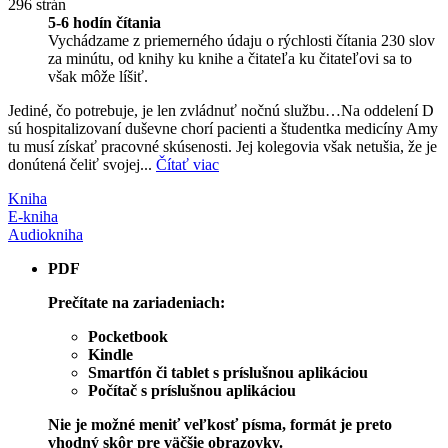
296 strán
5-6 hodín čítania
Vychádzame z priemerného údaju o rýchlosti čítania 230 slov
za minútu, od knihy ku knihe a čitateľa ku čitateľovi sa to
však môže líšiť.
Jediné, čo potrebuje, je len zvládnuť nočnú službu…Na oddelení D
sú hospitalizovaní duševne chorí pacienti a študentka medicíny Amy
tu musí získať pracovné skúsenosti. Jej kolegovia však netušia, že je
donútená čeliť svojej...
Čítať viac
Kniha
E-kniha
Audiokniha
PDF
Prečítate na zariadeniach:
Pocketbook
Kindle
Smartfón či tablet s príslušnou aplikáciou
Počítač s príslušnou aplikáciou
Nie je možné meniť veľkosť písma, formát je preto
vhodný skôr pre väčšie obrazovky.