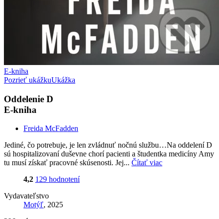
E-kniha
Pozrieť ukážku
Ukážka
Oddelenie D
E-kniha
Freida McFadden
Jediné, čo potrebuje, je len zvládnuť nočnú službu…Na oddelení D
sú hospitalizovaní duševne chorí pacienti a študentka medicíny Amy
tu musí získať pracovné skúsenosti. Jej...
Čítať viac
4,2
129 hodnotení
Vydavateľstvo
Motýľ
, 2025