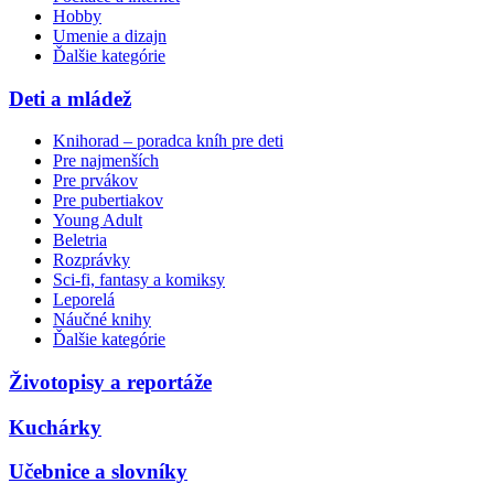
Hobby
Umenie a dizajn
Ďalšie kategórie
Deti a mládež
Knihorad – poradca kníh pre deti
Pre najmenších
Pre prvákov
Pre pubertiakov
Young Adult
Beletria
Rozprávky
Sci-fi, fantasy a komiksy
Leporelá
Náučné knihy
Ďalšie kategórie
Životopisy a reportáže
Kuchárky
Učebnice a slovníky