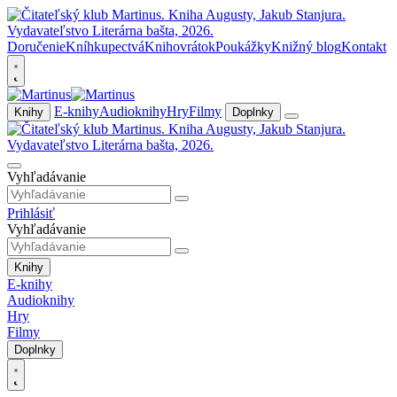
Doručenie
Kníhkupectvá
Knihovrátok
Poukážky
Knižný blog
Kontakt
E-knihy
Audioknihy
Hry
Filmy
Knihy
Doplnky
Vyhľadávanie
Prihlásiť
Vyhľadávanie
Knihy
E-knihy
Audioknihy
Hry
Filmy
Doplnky