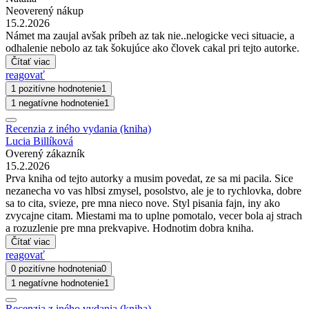
Neoverený nákup
15.2.2026
Námet ma zaujal avšak príbeh az tak nie..nelogicke veci situacie, a
odhalenie nebolo az tak šokujúce ako človek cakal pri tejto autorke.
Čítať viac
reagovať
1 pozitívne hodnotenie
1
1 negatívne hodnotenie
1
Recenzia z iného vydania (kniha)
Lucia Billíková
Overený zákazník
15.2.2026
Prva kniha od tejto autorky a musim povedat, ze sa mi pacila. Sice
nezanecha vo vas hlbsi zmysel, posolstvo, ale je to rychlovka, dobre
sa to cita, svieze, pre mna nieco nove. Styl pisania fajn, iny ako
zvycajne citam. Miestami ma to uplne pomotalo, vecer bola aj strach
a rozuzlenie pre mna prekvapive. Hodnotim dobra kniha.
Čítať viac
reagovať
0 pozitívne hodnotenia
0
1 negatívne hodnotenie
1
Recenzia z iného vydania (kniha)