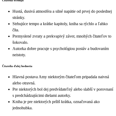
Čitatelia oceňujú
Hustá, dusivá atmosféra a silné napätie od prvej do poslednej
stránky.
Strhujúce tempo a krátke kapitoly, kniha sa rýchlo a ľahko
číta.
Premyslené zvraty a prekvapivý záver, mnohých čitateľov to
šokovalo.
Autorka dobre pracuje s psychológiou postáv a budovaním
neistoty.
Čitatelia ďalej hodnotia
Hlavná postava Amy niektorým čitateľom pripadala naivná
alebo otravná.
Pre niektorých bol dej predvídateľný alebo slabší v porovnaní
s predchádzajúcimi dielami autorky.
Kniha je pre niektorých príliš krátka, označovaná ako
jednohubka.