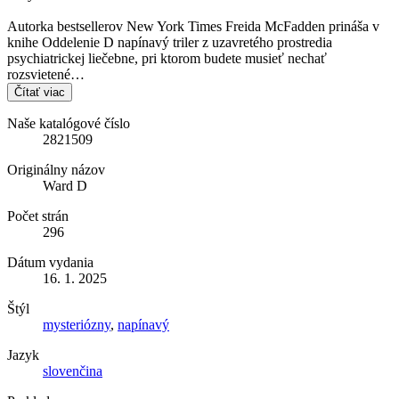
Autorka bestsellerov New York Times Freida McFadden prináša v
knihe Oddelenie D napínavý triler z uzavretého prostredia
psychiatrickej liečebne, pri ktorom budete musieť nechať
rozsvietené…
Čítať viac
Naše katalógové číslo
2821509
Originálny názov
Ward D
Počet strán
296
Dátum vydania
16. 1. 2025
Štýl
mysteriózny
,
napínavý
Jazyk
slovenčina