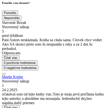
Pomohlo vám zhrnutie?
Pomohlo
Nepomohlo
Slavomir Bezak
Neoverený nákup
5
pred týždňom
Pani Autors nesklamala. Kniha sa citala sama. Clovek chce vediet
Ako SA skonci preto som Ju nespuatila z ruky a za 2 dni Ju
preluskol.
Odporucam.
Čítať viac
0 pozitívne hodnotenia
0 negatívne hodnotenia
Martin Korim
Neoverený nákup
1
24.2.2025
očakával som od tejto knihy viac.Toto je moja prvá prečítana kniha
tejto autorky a absolútne ma nezaujala. Jednoduchý dej,bez
napätia,slabý priemer.
Čítať viac