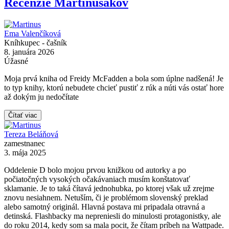
Recenzie Martinusákov
Ema Valenčíková
Kníhkupec - čašník
8. januára 2026
Úžasné
Moja prvá kniha od Freidy McFadden a bola som úplne nadšená! Je
to typ knihy, ktorú nebudete chcieť pustiť z rúk a núti vás ostať hore
až dokým ju nedočítate
Čítať viac
Tereza Beláňová
zamestnanec
3. mája 2025
Oddelenie D bolo mojou prvou knižkou od autorky a po
počiatočných vysokých očakávaniach musím konštatovať
sklamanie. Je to taká čítavá jednohubka, po ktorej však už zrejme
znovu nesiahnem. Netuším, či je problémom slovenský preklad
alebo samotný originál. Hlavná postava mi pripadala otravná a
detinská. Flashbacky ma nepreniesli do minulosti protagonistky, ale
do roku 2014, kedy som sa mala pocit, že čítam príbeh na Wattpade.