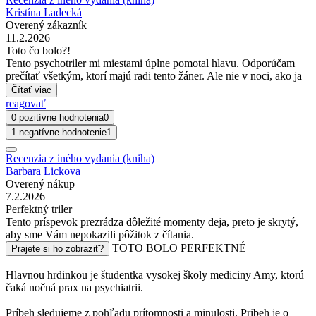
Kristína Ladecká
Overený zákazník
11.2.2026
Toto čo bolo?!
Tento psychotriler mi miestami úplne pomotal hlavu. Odporúčam
prečítať všetkým, ktorí majú radi tento žáner. Ale nie v noci, ako ja
Čítať viac
reagovať
0 pozitívne hodnotenia
0
1 negatívne hodnotenie
1
Recenzia z iného vydania (kniha)
Barbara Lickova
Overený nákup
7.2.2026
Perfektný triler
Tento príspevok prezrádza dôležité momenty deja, preto je skrytý,
aby sme Vám nepokazili pôžitok z čítania.
TOTO BOLO PERFEKTNÉ
Prajete si ho zobraziť?
Hlavnou hrdinkou je študentka vysokej školy mediciny Amy, ktorú
čaká nočná prax na psychiatrii.
Príbeh sledujeme z pohľadu prítomnosti a minulosti. Pribeh je o