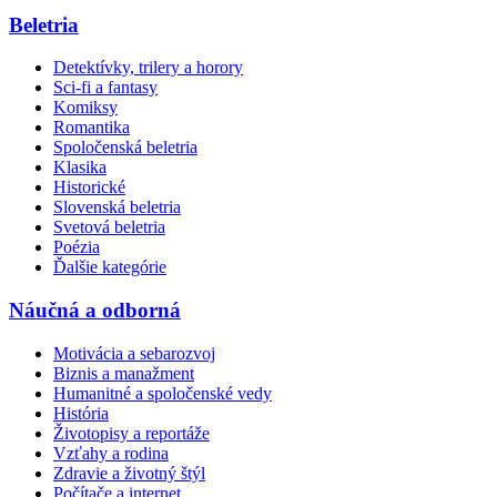
Beletria
Detektívky, trilery a horory
Sci-fi a fantasy
Komiksy
Romantika
Spoločenská beletria
Klasika
Historické
Slovenská beletria
Svetová beletria
Poézia
Ďalšie kategórie
Náučná a odborná
Motivácia a sebarozvoj
Biznis a manažment
Humanitné a spoločenské vedy
História
Životopisy a reportáže
Vzťahy a rodina
Zdravie a životný štýl
Počítače a internet