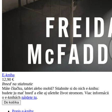
E-kniha
12,90 €
Ihneď na stiahnutie
Máte čítačku, tablet alebo mobil? Stiahnite si do nich e-knihu:
budete ju mať hneď a ešte aj ušetríte život stromom. Viac informácii
o e-knihách
nájdete tu
.
Do košíka
Popis e-knihy