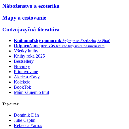
Náboženstvo a ezoterika
Mapy a cestovanie
Cudzojazyčná literatúra
Knihomoľský pomocník
Spýtajte sa Sherlocka, čo čítať
Odporúčame pre vás
Knižné tipy ušité na mieru vám
Všetky knihy
Knihy roka 2025
Bestsellery
Novinky
Pripravované
Akcie a zľavy
Kolekcie
BookTok
Mám záujem o titul
Top autori
Dominik Dán
Julie Caplin
Rebecca Yarros