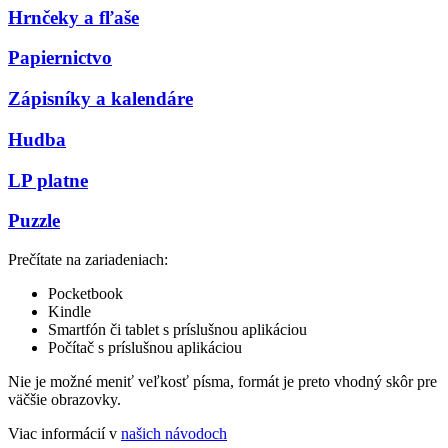
Hrnčeky a fľaše
Papiernictvo
Zápisníky a kalendáre
Hudba
LP platne
Puzzle
Prečítate na zariadeniach:
Pocketbook
Kindle
Smartfón či tablet s príslušnou aplikáciou
Počítač s príslušnou aplikáciou
Nie je možné meniť veľkosť písma, formát je preto vhodný skôr pre
väčšie obrazovky.
Viac informácií v
našich návodoch