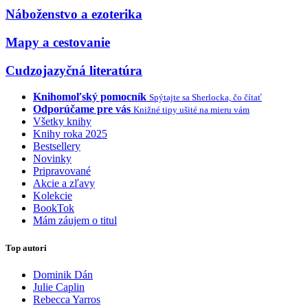
Náboženstvo a ezoterika
Mapy a cestovanie
Cudzojazyčná literatúra
Knihomoľský pomocník
Spýtajte sa Sherlocka, čo čítať
Odporúčame pre vás
Knižné tipy ušité na mieru vám
Všetky knihy
Knihy roka 2025
Bestsellery
Novinky
Pripravované
Akcie a zľavy
Kolekcie
BookTok
Mám záujem o titul
Top autori
Dominik Dán
Julie Caplin
Rebecca Yarros