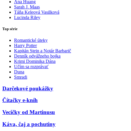
Ana Huang
Sarah J. Maas
Táňa Keleová Vasilková
Lucinda Riley
Top série
Romantické úteky
Harry Potter
Kapitán Stein a Notár Barbarič
Denník odvážneho bojka
Krimi Dominika Dána
Učím sa rozprávať
Duna
Smradi
Darčekové poukážky
Čítačky e-kníh
Vecičky od Martinusu
Káva, čaj a pochutiny