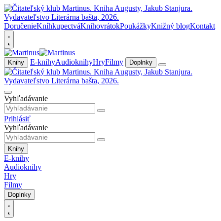
Doručenie
Kníhkupectvá
Knihovrátok
Poukážky
Knižný blog
Kontakt
E-knihy
Audioknihy
Hry
Filmy
Knihy
Doplnky
Vyhľadávanie
Prihlásiť
Vyhľadávanie
Knihy
E-knihy
Audioknihy
Hry
Filmy
Doplnky