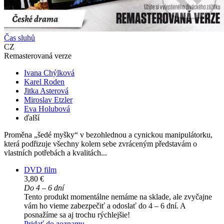
Čas sluhů
CZ
Remasterovaná verze
Ivana Chýlková
Karel Roden
Jitka Asterová
Miroslav Etzler
Eva Holubová
ďalší
Proměna „šedé myšky“ v bezohlednou a cynickou manipulátorku,
která podřizuje všechny kolem sebe zvráceným představám o
vlastních potřebách a kvalitách...
DVD film
3,80 €
Do 4 – 6 dní
Tento produkt momentálne nemáme na sklade, ale zvyčajne
vám ho vieme zabezpečiť a odoslať do 4 – 6 dní. A
posnažíme sa aj trochu rýchlejšie!
Pridať do zoznamu