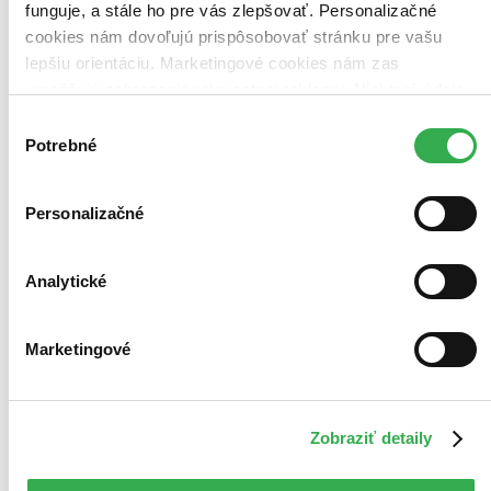
funguje, a stále ho pre vás zlepšovať. Personalizačné
cookies nám dovoľujú prispôsobovať stránku pre vašu
lepšiu orientáciu. Marketingové cookies nám zas
umožňujú zobrazenie relevantnej reklamy. Niektoré údaje
zdieľame aj s tretími stranami. Veľmi by nám pomohlo,
Výber
keby sme mohli používať všetky tieto cookies. Ďakujeme!
Potrebné
súhlasu
Personalizačné
Analytické
Marketingové
Tajemství hradu v Karpatech
CZ
Remasterovaná verze
Zobraziť detaily
Michal Dočolomanský
Evelyna Steimarová