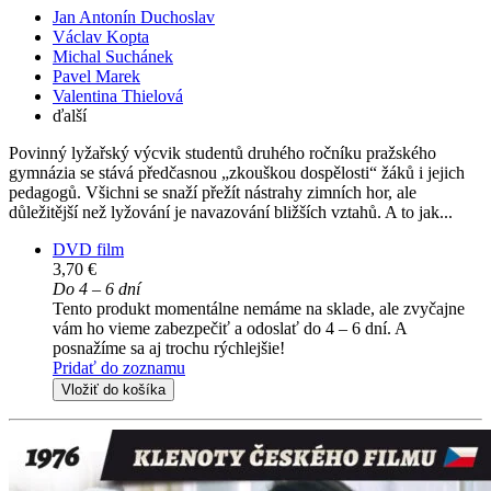
Jan Antonín Duchoslav
Václav Kopta
Michal Suchánek
Pavel Marek
Valentina Thielová
ďalší
Povinný lyžařský výcvik studentů druhého ročníku pražského
gymnázia se stává předčasnou „zkouškou dospělosti“ žáků i jejich
pedagogů. Všichni se snaží přežít nástrahy zimních hor, ale
důležitější než lyžování je navazování bližších vztahů. A to jak...
DVD film
3,70 €
Do 4 – 6 dní
Tento produkt momentálne nemáme na sklade, ale zvyčajne
vám ho vieme zabezpečiť a odoslať do 4 – 6 dní. A
posnažíme sa aj trochu rýchlejšie!
Pridať do zoznamu
Vložiť do košíka