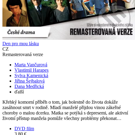
Den pro mou lásku
CZ
Remasterovaná verze
Marta Vančurová
Vlastimil Harapes
Sylva Kamenická
Jiřina Šejbalová
Dana Medřická
ďalší
Křehký komorní příběh o tom, jak bolestně do života dokáže
zasáhnout smrt v rodině. Mladí manželé přijdou vinou zákeřné
choroby o malou dcerku. Matka se potýká s depresemi, ale aktivní
životní přístup manžela pomůže všechny problémy překonat…
DVD film
3,80 €