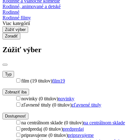
Rodinné a vianočné komédie
Rodinné, animované a detské
Rodinné
Rodinné filmy
Viac kategórií
Zúžiť výber
Zoradiť
Zúžiť výber
Typ
film (19 titulov)
film
19
Zobraziť iba
novinky (0 titulov)
novinky
zľavnené tituly (0 titulov)
zľavnené tituly
Dostupnosť
na centrálnom sklade (0 titulov)
na centrálnom sklade
predpredaj (0 titulov)
predpredaj
pripravujeme (0 titulov)
pripravujeme