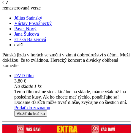
CZ
remasterovaná verze
Július Satinský
Václav Postránecký
Pavel Nový
Jana Šulcová
Eliška Balzerová
ďalší
Pánská jízda v horách se změní v zimní dobrodružství s dětmi. Muži
dokážou, že to zvládnou. Herecký koncert a divácky oblíbená
komedie.
DVD film
3,80 €
Na sklade 1 ks
Tento film máme síce aktuálne na sklade, máme však už iba
posledné kusy. Ak ho chcete mať rýchlo, ponáhľajte sa!
Dodanie ďalších môže trvať dlhšie, zvyčajne do šiestich dní.
Pridať do zoznamu
Vložiť do košíka