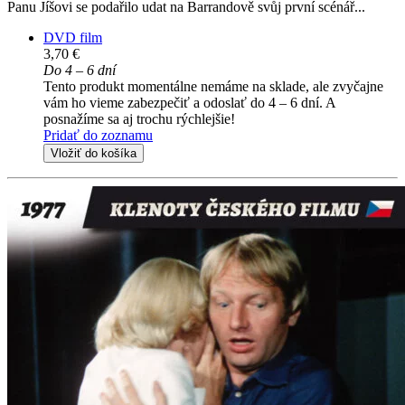
Panu Jíšovi se podařilo udat na Barrandově svůj první scénář...
DVD film
3,70 €
Do 4 – 6 dní
Tento produkt momentálne nemáme na sklade, ale zvyčajne
vám ho vieme zabezpečiť a odoslať do 4 – 6 dní. A
posnažíme sa aj trochu rýchlejšie!
Pridať do zoznamu
Vložiť do košíka