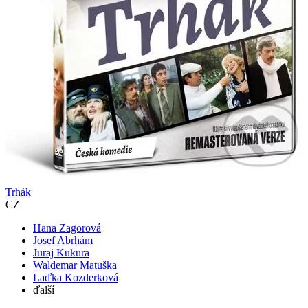
Trhák
CZ
Hana Zagorová
Josef Abrhám
Juraj Kukura
Waldemar Matuška
Laďka Kozderková
ďalší