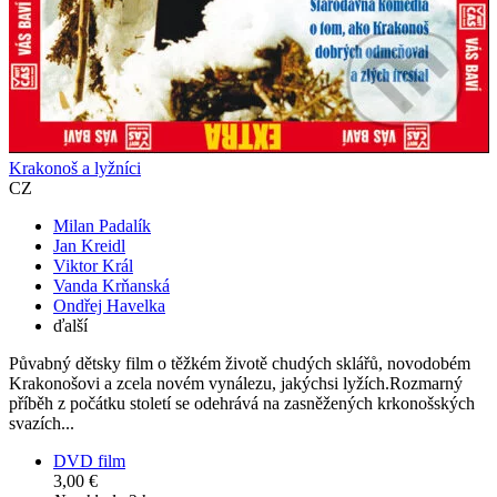
Krakonoš a lyžníci
CZ
Milan Padalík
Jan Kreidl
Viktor Král
Vanda Krňanská
Ondřej Havelka
ďalší
Půvabný dětsky film o těžkém životě chudých sklářů, novodobém
Krakonošovi a zcela novém vynálezu, jakýchsi lyžích.Rozmarný
příběh z počátku století se odehrává na zasněžených krkonošských
svazích...
DVD film
3,00 €