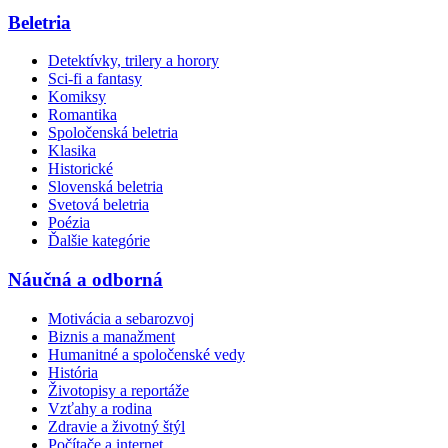
Beletria
Detektívky, trilery a horory
Sci-fi a fantasy
Komiksy
Romantika
Spoločenská beletria
Klasika
Historické
Slovenská beletria
Svetová beletria
Poézia
Ďalšie kategórie
Náučná a odborná
Motivácia a sebarozvoj
Biznis a manažment
Humanitné a spoločenské vedy
História
Životopisy a reportáže
Vzťahy a rodina
Zdravie a životný štýl
Počítače a internet