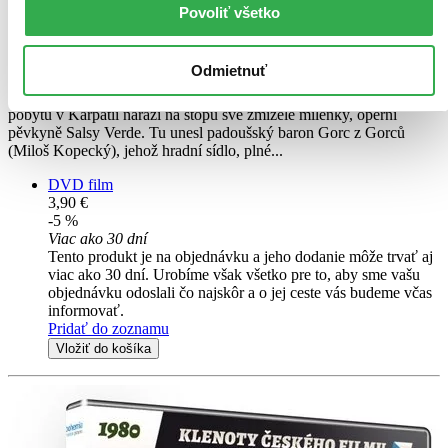
Vlastimil Brodský
Povoliť všetko
Miloš Kopecký
Rudolf Hrušínský
ďalší
Odmietnuť
Hrabě Teleke z Tölökö (Michal Dočolomanský) během ozdravného
pobytu v Karpatii narazí na stopu své zmizelé milenky, operní
pěvkyně Salsy Verde. Tu unesl padoušský baron Gorc z Gorců
(Miloš Kopecký), jehož hradní sídlo, plné...
DVD film
3,90 €
-5 %
Viac ako 30 dní
Tento produkt je na objednávku a jeho dodanie môže trvať aj
viac ako 30 dní. Urobíme však všetko pre to, aby sme vašu
objednávku odoslali čo najskôr a o jej ceste vás budeme včas
informovať.
Pridať do zoznamu
Vložiť do košíka