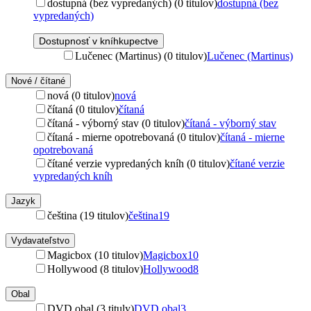
dostupná (bez vypredaných) (0 titulov)
dostupná (bez
vypredaných)
Dostupnosť v kníhkupectve
Lučenec (Martinus) (0 titulov)
Lučenec (Martinus)
Nové / čítané
nová (0 titulov)
nová
čítaná (0 titulov)
čítaná
čítaná - výborný stav (0 titulov)
čítaná - výborný stav
čítaná - mierne opotrebovaná (0 titulov)
čítaná - mierne
opotrebovaná
čítané verzie vypredaných kníh (0 titulov)
čítané verzie
vypredaných kníh
Jazyk
čeština (19 titulov)
čeština
19
Vydavateľstvo
Magicbox (10 titulov)
Magicbox
10
Hollywood (8 titulov)
Hollywood
8
Obal
DVD obal (3 tituly)
DVD obal
3