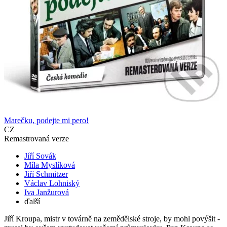
Marečku, podejte mi pero!
CZ
Remastrovaná verze
Jiří Sovák
Míla Myslíková
Jiří Schmitzer
Václav Lohniský
Iva Janžurová
ďalší
Jiří Kroupa, mistr v továrně na zemědělské stroje, by mohl povýšit -