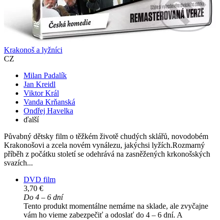
Krakonoš a lyžníci
CZ
Milan Padalík
Jan Kreidl
Viktor Král
Vanda Krňanská
Ondřej Havelka
ďalší
Půvabný dětsky film o těžkém životě chudých sklářů, novodobém
Krakonošovi a zcela novém vynálezu, jakýchsi lyžích.Rozmarný
příběh z počátku století se odehrává na zasněžených krkonošských
svazích...
DVD film
3,70 €
Do 4 – 6 dní
Tento produkt momentálne nemáme na sklade, ale zvyčajne
vám ho vieme zabezpečiť a odoslať do 4 – 6 dní. A