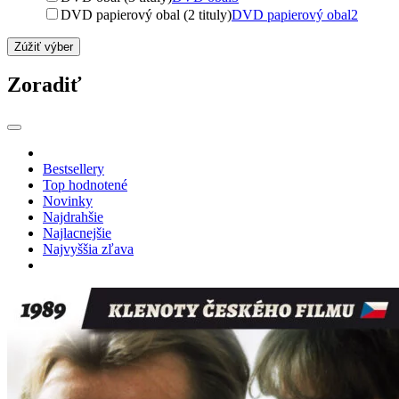
DVD papierový obal (2 tituly)
DVD papierový obal
2
Zúžiť výber
Zoradiť
Bestsellery
Top hodnotené
Novinky
Najdrahšie
Najlacnejšie
Najvyššia zľava