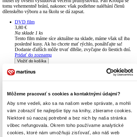
musel by ovšem vystudovat večerní průmyslovku. Pan Kroupa se
tomu vehementně brání, nakonec však podlehne naléhání členů
dílenského výboru a na školu se dá zapsat.
DVD film
3,80 €
Na sklade 1 ks
Tento film máme síce aktuálne na sklade, máme však už iba
posledné kusy. Ak ho chcete mať rýchlo, ponáhľajte sa!
Dodanie ďalších môže trvať dlhšie, zvyčajne do šiestich dní.
Pridať do zoznamu
Vložiť do košíka
Môžeme pracovať s cookies a kontaktnými údajmi?
Aby sme vedeli, ako sa na našom webe správate, a mohli
vám zobraziť tie najlepšie tipy na knihy, zbierame cookies.
Niektoré sú naozaj potrebné a bez nich by naša stránka
vôbec nefungovala. Okrem toho používame analytické
cookies, ktoré nám umožňujú zisťovať, ako náš web