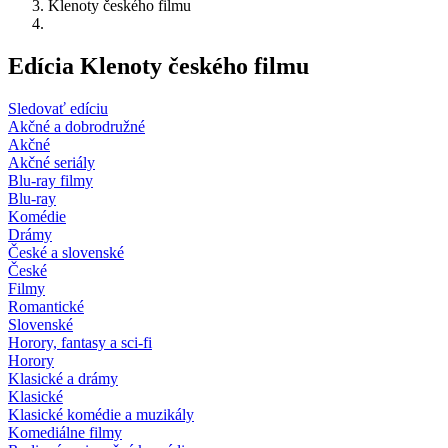
Klenoty českého filmu
Edícia Klenoty českého filmu
Sledovať edíciu
Akčné a dobrodružné
Akčné
Akčné seriály
Blu-ray filmy
Blu-ray
Komédie
Drámy
České a slovenské
České
Filmy
Romantické
Slovenské
Horory, fantasy a sci-fi
Horory
Klasické a drámy
Klasické
Klasické komédie a muzikály
Komediálne filmy