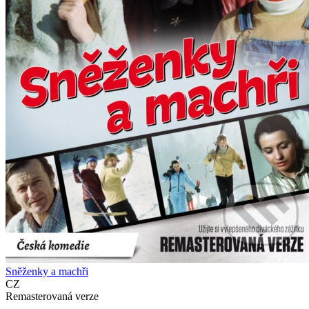
Sněženky a machři
CZ
Remasterovaná verze