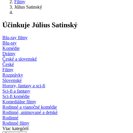
Filmy
Július Satinský
Účinkuje Július Satinský
Blu-ray filmy
Blu-ray
Komédie
Drámy
České a slovenské
České
Filmy
Rozprávky
Slovenské
Horory, fantasy a sci-fi
Sci-fi a fantasy
Sci-fi komédie
Komediálne filmy
Rodinné a vianočné komédie
Rodinné, animované a detské
Rodinné
Rodinné filmy
Viac kategórií