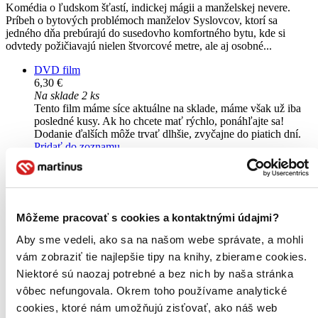
Komédia o ľudskom šťastí, indickej mágii a manželskej nevere.
Príbeh o bytových problémoch manželov Syslovcov, ktorí sa
jedného dňa prebúrajú do susedovho komfortného bytu, kde si
odvtedy požičiavajú nielen štvorcové metre, ale aj osobné...
DVD film
6,30 €
Na sklade 2 ks
Tento film máme síce aktuálne na sklade, máme však už iba
posledné kusy. Ak ho chcete mať rýchlo, ponáhľajte sa!
Dodanie ďalších môže trvať dlhšie, zvyčajne do piatich dní.
Pridať do zoznamu
Vložiť do košíka
Môžeme pracovať s cookies a kontaktnými údajmi?
Aby sme vedeli, ako sa na našom webe správate, a mohli
vám zobraziť tie najlepšie tipy na knihy, zbierame cookies.
Niektoré sú naozaj potrebné a bez nich by naša stránka
vôbec nefungovala. Okrem toho používame analytické
cookies, ktoré nám umožňujú zisťovať, ako náš web