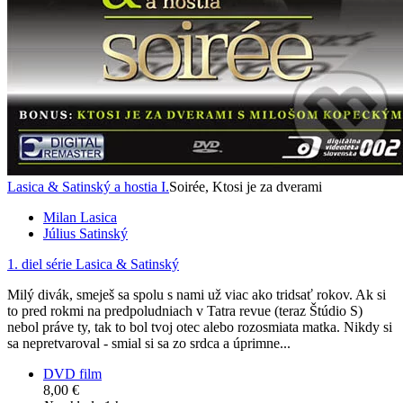
Lasica & Satinský a hostia I.
Soirée, Ktosi je za dverami
Milan Lasica
Július Satinský
1. diel série
Lasica & Satinský
Milý divák, smeješ sa spolu s nami už viac ako tridsať rokov. Ak si
to pred rokmi na predpoludniach v Tatra revue (teraz Štúdio S)
nebol práve ty, tak to bol tvoj otec alebo rozosmiata matka. Nikdy si
sa nepretvaroval - smial si sa zo srdca a úprimne...
DVD film
8,00 €