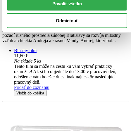
Povoliť všetko
Gašpar Arbét st.
Igor Čilík
ďalší
Odmietnuť
Príbeh o živote mladých ľudí, ich snahe uniknúť pred vlastnou
rozorvanosťou, nespokojnosťou a nervozitou okolitého sveta. Na
pozadí rušného prostredia súdobej Bratislavy sa rozvíja milostný
vzťah architekta Andreja a krásnej Vandy. Andrej, ktorý bol...
Blu-ray film
11,60 €
Na sklade 5 ks
Tento film sa môže na cestu ku vám vybrať prakticky
okamžite! Ak si ho objednáte do 13:00 v pracovný deň,
odošleme vám ho ešte dnes, inak najneskôr nasledujúci
pracovný deň.
Pridať do zoznamu
Vložiť do košíka