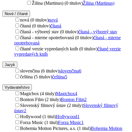
Žilina (Martinus) (0 titulov)
Žilina (Martinus)
Nové / čítané
nová (0 titulov)
nová
čítaná (0 titulov)
čítaná
čítaná - výborný stav (0 titulov)
čítaná - výborný stav
čítaná - mierne opotrebovaná (0 titulov)
čítaná - mierne
opotrebovaná
čítané verzie vypredaných kníh (0 titulov)
čítané verzie
vypredaných kníh
Jazyk
slovenčina (6 titulov)
slovenčina
6
čeština (5 titulov)
čeština
5
Vydavateľstvo
Magicbox (4 tituly)
Magicbox
4
Bonton Film (2 tituly)
Bonton Film
2
Slovenský filmový ústav (2 tituly)
Slovenský filmový
ústav
2
Hollywood (1 titul)
Hollywood
1
Forza Music (1 titul)
Forza Music
1
Bohemia Motion Pictures, a.s. (1 titul)
Bohemia Motion