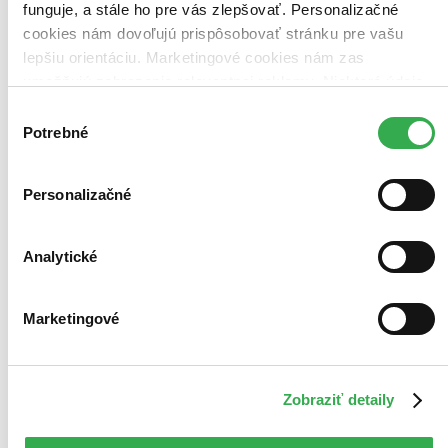
funguje, a stále ho pre vás zlepšovať. Personalizačné
cookies nám dovoľujú prispôsobovať stránku pre vašu
lepšiu orientáciu. Marketingové cookies nám zas
umožňujú zobrazenie relevantnej reklamy. Niektoré údaje
zdieľame aj s tretími stranami. Veľmi by nám pomohlo,
Výber
keby sme mohli používať všetky tieto cookies. Ďakujeme!
Potrebné
súhlasu
Personalizačné
Analytické
Marketingové
Nylonový mesiac
Digitálne reštaurovaný film
Zobraziť detaily
Anton Galba
Eugen Senaj
František Velecký