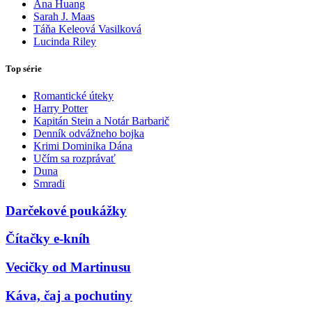
Ana Huang
Sarah J. Maas
Táňa Keleová Vasilková
Lucinda Riley
Top série
Romantické úteky
Harry Potter
Kapitán Stein a Notár Barbarič
Denník odvážneho bojka
Krimi Dominika Dána
Učím sa rozprávať
Duna
Smradi
Darčekové poukážky
Čítačky e-kníh
Vecičky od Martinusu
Káva, čaj a pochutiny