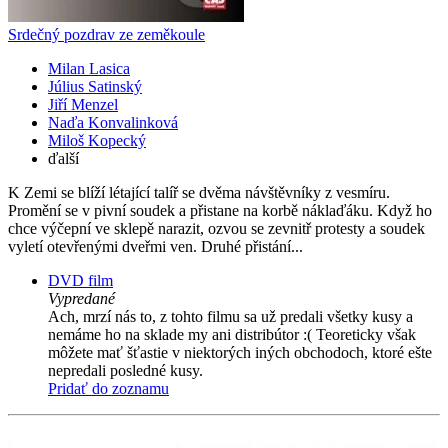
Srdečný pozdrav ze zeměkoule
Milan Lasica
Július Satinský
Jiří Menzel
Naďa Konvalinková
Miloš Kopecký
ďalší
K Zemi se blíží létající talíř se dvěma návštěvníky z vesmíru.
Promění se v pivní soudek a přistane na korbě náklaďáku. Když ho
chce výčepní ve sklepě narazit, ozvou se zevnitř protesty a soudek
vyletí otevřenými dveřmi ven. Druhé přistání...
DVD film
Vypredané
Ach, mrzí nás to, z tohto filmu sa už predali všetky kusy a
nemáme ho na sklade my ani distribútor :( Teoreticky však
môžete mať šťastie v niektorých iných obchodoch, ktoré ešte
nepredali posledné kusy.
Pridať do zoznamu