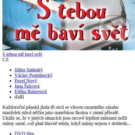
S tebou mě baví svět
CZ
Július Satinský
Václav Postránecký
Pavel Nový
Jana Šulcová
Eliška Balzerová
ďalší
Každoroční pánská jízda tří otců se vlivem razantního zásahu
manželek stává něčím jako mateřskou školou v zimní přírodě.
Ukáže se, že v jistých situacích jsou otcové lepšími mámami nežli
mámy samé, což platí hlavně tehdy, když mámy nejsou v dohledu...
DVD film