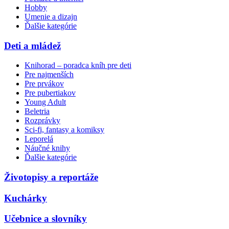
Hobby
Umenie a dizajn
Ďalšie kategórie
Deti a mládež
Knihorad – poradca kníh pre deti
Pre najmenších
Pre prvákov
Pre pubertiakov
Young Adult
Beletria
Rozprávky
Sci-fi, fantasy a komiksy
Leporelá
Náučné knihy
Ďalšie kategórie
Životopisy a reportáže
Kuchárky
Učebnice a slovníky