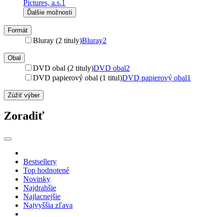
Pictures, a.s.
1
Ďalšie možnosti
Formát
Bluray (2 tituly)
Bluray
2
Obal
DVD obal (2 tituly)
DVD obal
2
DVD papierový obal (1 titul)
DVD papierový obal
1
Zúžiť výber
Zoradiť
Bestsellery
Top hodnotené
Novinky
Najdrahšie
Najlacnejšie
Najvyššia zľava