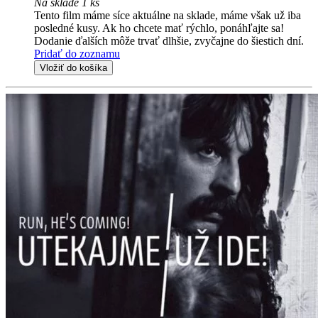
Na sklade 1 ks
Tento film máme síce aktuálne na sklade, máme však už iba
posledné kusy. Ak ho chcete mať rýchlo, ponáhľajte sa!
Dodanie ďalších môže trvať dlhšie, zvyčajne do šiestich dní.
Pridať do zoznamu
Vložiť do košíka