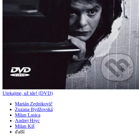
Utekajme, už ide! (DVD)
Marián Zednikovič
Zuzana Bydžovská
Milan Lasica
Andrej Hryc
Milan Kiš
ďalší