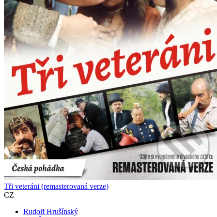
Tři veteráni (remasterovaná verze)
CZ
Rudolf Hrušínský