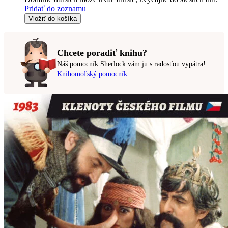
Pridať do zoznamu
Vložiť do košíka
Chcete poradiť knihu?
Náš pomocník Sherlock vám ju s radosťou vypátra!
Knihomoľský pomocník