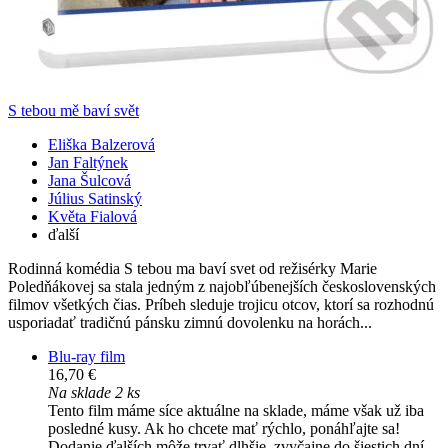
S tebou mě baví svět
Eliška Balzerová
Jan Faltýnek
Jana Šulcová
Július Satinský
Květa Fialová
ďalší
Rodinná komédia S tebou ma baví svet od režisérky Marie
Poledňákovej sa stala jedným z najobľúbenejších československých
filmov všetkých čias. Príbeh sleduje trojicu otcov, ktorí sa rozhodnú
usporiadať tradičnú pánsku zimnú dovolenku na horách...
Blu-ray film
16,70 €
Na sklade 2 ks
Tento film máme síce aktuálne na sklade, máme však už iba
posledné kusy. Ak ho chcete mať rýchlo, ponáhľajte sa!
Dodanie ďalších môže trvať dlhšie, zvyčajne do šiestich dní.