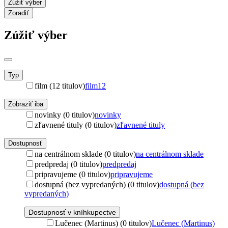
Zúžiť výber
Zoradiť
Zúžiť výber
Typ
film (12 titulov)
film
12
Zobraziť iba
novinky (0 titulov)
novinky
zľavnené tituly (0 titulov)
zľavnené tituly
Dostupnosť
na centrálnom sklade (0 titulov)
na centrálnom sklade
predpredaj (0 titulov)
predpredaj
pripravujeme (0 titulov)
pripravujeme
dostupná (bez vypredaných) (0 titulov)
dostupná (bez
vypredaných)
Dostupnosť v kníhkupectve
Lučenec (Martinus) (0 titulov)
Lučenec (Martinus)