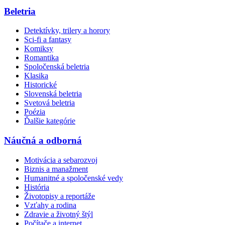
Beletria
Detektívky, trilery a horory
Sci-fi a fantasy
Komiksy
Romantika
Spoločenská beletria
Klasika
Historické
Slovenská beletria
Svetová beletria
Poézia
Ďalšie kategórie
Náučná a odborná
Motivácia a sebarozvoj
Biznis a manažment
Humanitné a spoločenské vedy
História
Životopisy a reportáže
Vzťahy a rodina
Zdravie a životný štýl
Počítače a internet