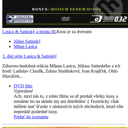
Lasica & Satinský a hostia III.
Ktosi je za dverami
Július Satinský
Milan Lasica
3. diel série
Lasica & Satinský
Zábavno-hudobná relácia Milana Lasicu, Júliusa Satinského a ich
hostí: Ladislav Chudík, Zdena Studénková, Ivan Krajíček, Oldo
Hlaváček...
DVD film
Vypredané
Ach, mrzí nás to, z tohto filmu sa už predali všetky kusy a
nemáme ho na sklade my ani distribútor :( Teoreticky však
môžete mať šťastie v niektorých iných obchodoch, ktoré ešte
nepredali posledné kusy.
Pridať do zoznamu