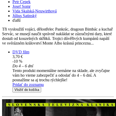
Petr Čepek
Josef Somr
Vida Skalská-Neuwirthová
Július Satinský
ďalší
Tři vysloužilí vojáci, dělostřelec Pankrác, dragoun Bimbác a kuchař
Servác, se musejí naučit správně nakládat se zázračnými dary, které
dostali od kouzelných skřítků. Trojici důvěřivých kumpánů napálí
ve svérázném království Monte Albo krásná princezna...
DVD film
3,70 €
-10 %
Do 4 – 6 dní
Tento produkt momentálne nemáme na sklade, ale zvyčajne
vám ho vieme zabezpečiť a odoslať do 4 – 6 dní. A
posnažíme sa aj trochu rýchlejšie!
Pridať do zoznamu
Vložiť do košíka