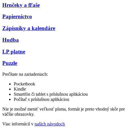
Hrnčeky a fľaše
Papiernictvo
Zápisníky a kalendáre
Hudba
LP platne
Puzzle
Prečítate na zariadeniach:
Pocketbook
Kindle
Smartfón či tablet s príslušnou aplikáciou
Počítač s príslušnou aplikáciou
Nie je možné meniť veľkosť písma, formát je preto vhodný skôr pre
väčšie obrazovky.
Viac informácií v
našich návodoch