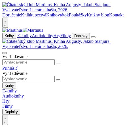
Doručenie
Kníhkupectvá
Knihovrátok
Poukážky
Knižný blog
Kontakt
E-knihy
Audioknihy
Hry
Filmy
Knihy
Doplnky
Vyhľadávanie
Prihlásiť
Vyhľadávanie
Knihy
E-knihy
Audioknihy
Hry
Filmy
Doplnky