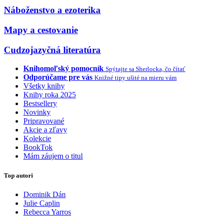
Náboženstvo a ezoterika
Mapy a cestovanie
Cudzojazyčná literatúra
Knihomoľský pomocník
Spýtajte sa Sherlocka, čo čítať
Odporúčame pre vás
Knižné tipy ušité na mieru vám
Všetky knihy
Knihy roka 2025
Bestsellery
Novinky
Pripravované
Akcie a zľavy
Kolekcie
BookTok
Mám záujem o titul
Top autori
Dominik Dán
Julie Caplin
Rebecca Yarros