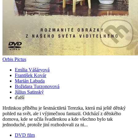
Orbis Pictus
Emília Vášáryová
František Kovár
Marián Labuda
Božidara Turzonovová
Július Satinský
ďalší
Hrdinkou příběhu je šestnáctiletá Terezka, která má ještě dětský
pohled na svět, ale i výjimečnou fantazii. Odchází z dětského
domova, kde se učila švadlenkou a kde všechno bylo tak
jednoduché, protože jiní rozhodovali za ni...
DVD film