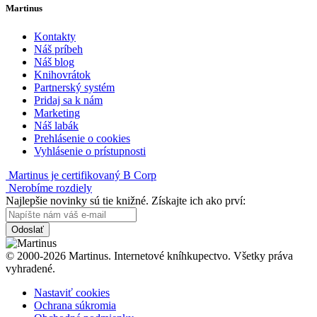
Martinus
Kontakty
Náš príbeh
Náš blog
Knihovrátok
Partnerský systém
Pridaj sa k nám
Marketing
Náš labák
Prehlásenie o cookies
Vyhlásenie o prístupnosti
Martinus je certifikovaný B Corp
Nerobíme rozdiely
Najlepšie novinky sú tie knižné. Získajte ich ako prví:
Odoslať
© 2000-2026 Martinus. Internetové kníhkupectvo. Všetky práva
vyhradené.
Nastaviť cookies
Ochrana súkromia