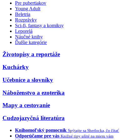
Pre pubertiakov
Young Adult
Beletria
Rozprávky
Sci-fi, fantasy a komiksy
Leporelá
Náučné knihy
Ďalšie kategórie
Životopisy a reportáže
Kuchárky
Učebnice a slovníky
Náboženstvo a ezoterika
Mapy a cestovanie
Cudzojazyčná literatúra
Knihomoľský pomocník
Spýtajte sa Sherlocka, čo čítať
Odporúčame pre vás
Knižné tipy ušité na mieru vám