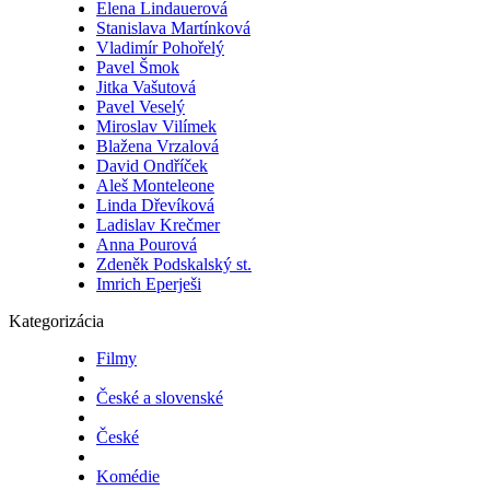
Elena Lindauerová
Stanislava Martínková
Vladimír Pohořelý
Pavel Šmok
Jitka Vašutová
Pavel Veselý
Miroslav Vilímek
Blažena Vrzalová
David Ondříček
Aleš Monteleone
Linda Dřevíková
Ladislav Krečmer
Anna Pourová
Zdeněk Podskalský st.
Imrich Eperješi
Kategorizácia
Filmy
České a slovenské
České
Komédie