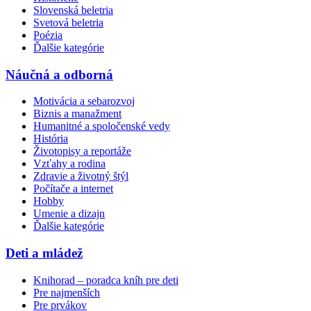
Slovenská beletria
Svetová beletria
Poézia
Ďalšie kategórie
Náučná a odborná
Motivácia a sebarozvoj
Biznis a manažment
Humanitné a spoločenské vedy
História
Životopisy a reportáže
Vzťahy a rodina
Zdravie a životný štýl
Počítače a internet
Hobby
Umenie a dizajn
Ďalšie kategórie
Deti a mládež
Knihorad – poradca kníh pre deti
Pre najmenších
Pre prvákov