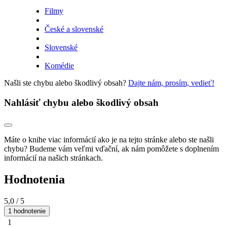
Filmy
České a slovenské
Slovenské
Komédie
Našli ste chybu alebo škodlivý obsah?
Dajte nám, prosím, vedieť!
Nahlásiť chybu alebo škodlivý obsah
Máte o knihe viac informácií ako je na tejto stránke alebo ste našli
chybu? Budeme vám veľmi vďační, ak nám pomôžete s doplnením
informácií na našich stránkach.
Hodnotenia
5,0
/ 5
1 hodnotenie
1