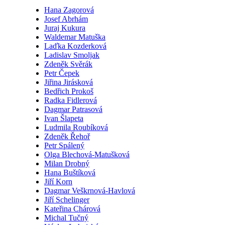
Hana Zagorová
Josef Abrhám
Juraj Kukura
Waldemar Matuška
Laďka Kozderková
Ladislav Smoljak
Zdeněk Svěrák
Petr Čepek
Jiřina Jirásková
Bedřich Prokoš
Radka Fidlerová
Dagmar Patrasová
Ivan Šlapeta
Ludmila Roubíková
Zdeněk Řehoř
Petr Spálený
Olga Blechová-Matušková
Milan Drobný
Hana Buštíková
Jiří Korn
Dagmar Veškrnová-Havlová
Jiří Schelinger
Kateřina Chárová
Michal Tučný