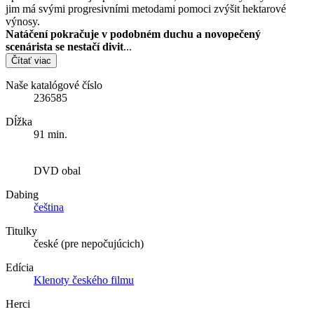
jim má svými progresivními metodami pomoci zvýšit hektarové
výnosy.
Natáčení pokračuje v podobném duchu a novopečený
scenárista se nestačí divit
...
Čítať viac
Naše katalógové číslo
236585
Dĺžka
91 min.
DVD obal
Dabing
čeština
Titulky
české (pre nepočujúcich)
Edícia
Klenoty českého filmu
Herci