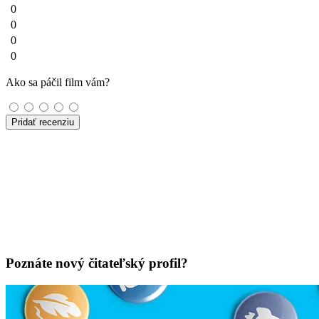
0
0
0
0
Ako sa páčil film vám?
Pridať recenziu
Poznáte nový čitateľský profil?