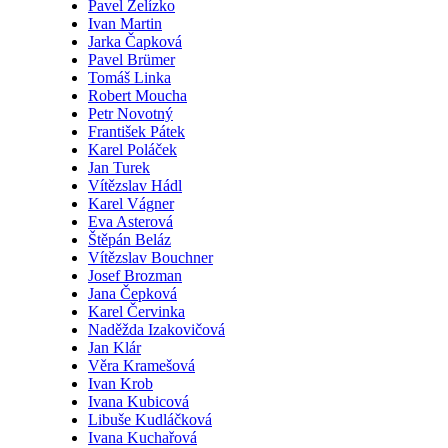
Pavel Želízko
Ivan Martin
Jarka Čapková
Pavel Brümer
Tomáš Linka
Robert Moucha
Petr Novotný
František Pátek
Karel Poláček
Jan Turek
Vítězslav Hádl
Karel Vágner
Eva Asterová
Štěpán Beláz
Vítězslav Bouchner
Josef Brozman
Jana Čepková
Karel Červinka
Naděžda Izakovičová
Jan Klár
Věra Kramešová
Ivan Krob
Ivana Kubicová
Libuše Kudláčková
Ivana Kuchařová