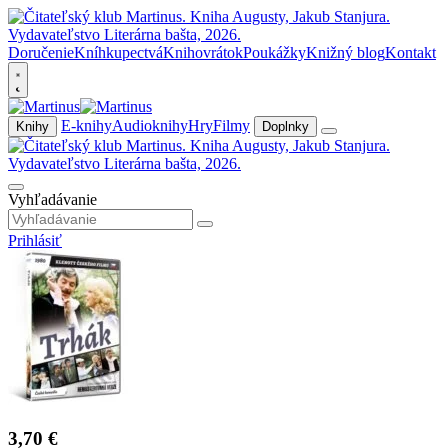
Doručenie
Kníhkupectvá
Knihovrátok
Poukážky
Knižný blog
Kontakt
E-knihy
Audioknihy
Hry
Filmy
Knihy
Doplnky
Vyhľadávanie
Prihlásiť
3,70 €