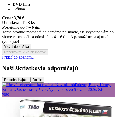
DVD film
Čeština
Cena:
3,70 €
U dodávateľa 3 ks
Posielame do 4 – 6 dní
Tento produkt momentálne nemáme na sklade, ale zvyčajne vám ho
vieme zabezpečiť a odoslať do 4 – 6 dní. A posnažíme sa aj trochu
rýchlejšie!
Vložiť do košíka
Rezervovať v kníhkupectve
Pridať do zoznamu
Naši škriatkovia odporúčajú
Predchádzajúce
Ďalšie