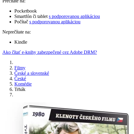
Prečítate na:
Pocketbook
Smartfón či tablet
s podporovanou aplikáciou
Počítač
s podporovanou aplikáciou
Neprečítate na:
Kindle
Ako čítať e-knihy zabezpečené cez Adobe DRM?
Filmy
České a slovenské
České
Komédie
Trhák