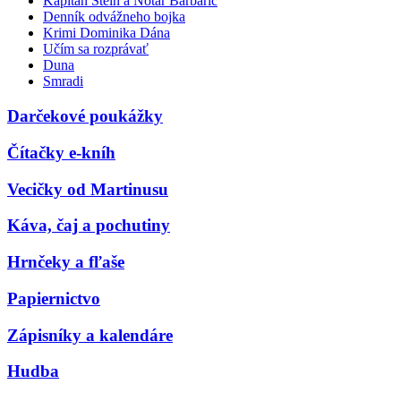
Kapitán Stein a Notár Barbarič
Denník odvážneho bojka
Krimi Dominika Dána
Učím sa rozprávať
Duna
Smradi
Darčekové poukážky
Čítačky e-kníh
Vecičky od Martinusu
Káva, čaj a pochutiny
Hrnčeky a fľaše
Papiernictvo
Zápisníky a kalendáre
Hudba