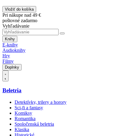
Vložiť do košíka
Pri nákupe nad 49 €
poštovné zadarmo
Vyhľadávanie
Knihy
E-knihy
Audioknihy
Hry
Filmy
Doplnky
Beletria
Detektívky, trilery a horory
Sci-fi a fantasy
Komiksy
Romantika
Spoločenská beletria
Klasika
Historické