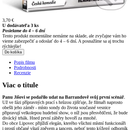
3,70 €
U dodávateľa 3 ks
Posielame do 4 – 6 dní
Tento produkt momentálne nemáme na sklade, ale zvyčajne vám ho
vieme zabezpečiť a odoslať do 4 – 6 dní. A posnažíme sa aj trochu
rýchlejšie!
Do košíka
Popis filmu
Podrobnosti
Recenzie
Viac o titule
Panu Jíšovi se podařilo udat na Barrandově svůj první scénář
.
Už ve fázi přípravných prací s hrůzou zjišťuje, že filmaři naprosto
obešli jeho záměr - místo sondy do života současné vesnice
připravují velkolepou hudební show, o níž jsou přesvědčeni, že bude
divácký trhák. Hned první záběry hovoří za mnohé.
Do obce Lipovec přijíždí elegán, kterého všichni místní funkcionáři
i prostí občané vítají zpěvem a tancem, neboť tento kýžený odborník