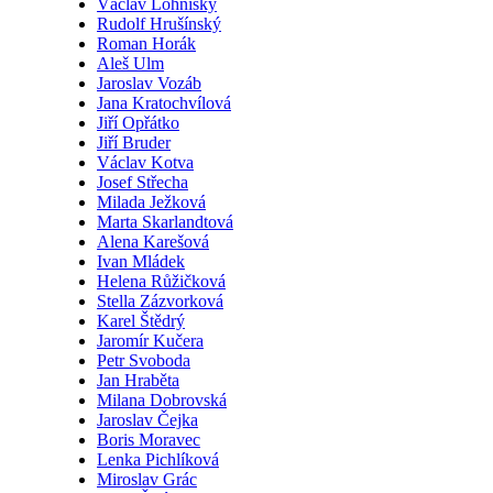
Václav Lohniský
Rudolf Hrušínský
Roman Horák
Aleš Ulm
Jaroslav Vozáb
Jana Kratochvílová
Jiří Opřátko
Jiří Bruder
Václav Kotva
Josef Střecha
Milada Ježková
Marta Skarlandtová
Alena Karešová
Ivan Mládek
Helena Růžičková
Stella Zázvorková
Karel Štědrý
Jaromír Kučera
Petr Svoboda
Jan Hraběta
Milana Dobrovská
Jaroslav Čejka
Boris Moravec
Lenka Pichlíková
Miroslav Grác