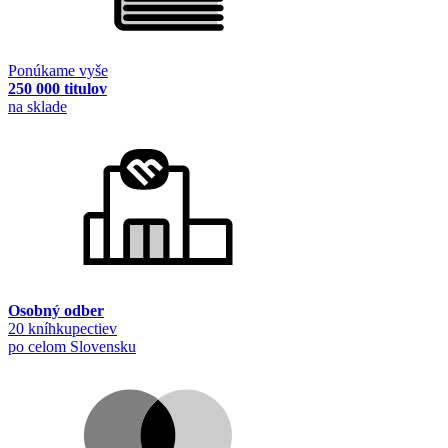
Ponúkame vyše
250 000 titulov
na sklade
Osobný odber
20 kníhkupectiev
po celom Slovensku