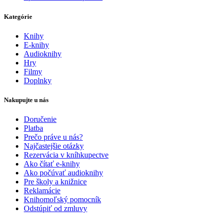
Kategórie
Knihy
E-knihy
Audioknihy
Hry
Filmy
Doplnky
Nakupujte u nás
Doručenie
Platba
Prečo práve u nás?
Najčastejšie otázky
Rezervácia v kníhkupectve
Ako čítať e-knihy
Ako počúvať audioknihy
Pre školy a knižnice
Reklamácie
Knihomoľský pomocník
Odstúpiť od zmluvy