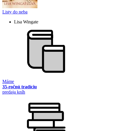
Listy do neba
Lisa Wingate
Máme
35-ročnú tradíciu
predaja kníh