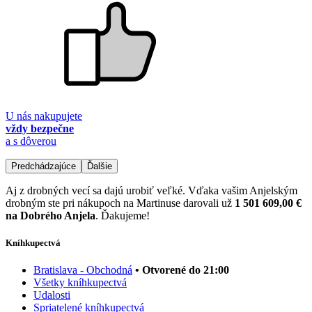
U nás nakupujete
vždy bezpečne
a s dôverou
Predchádzajúce
Ďalšie
Aj z drobných vecí sa dajú urobiť veľké. Vďaka vašim Anjelským
drobným ste pri nákupoch na Martinuse darovali už
1 501 609,00 €
na Dobrého Anjela
. Ďakujeme!
Kníhkupectvá
Bratislava - Obchodná
• Otvorené do 21:00
Všetky kníhkupectvá
Udalosti
Spriatelené kníhkupectvá