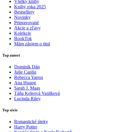
Všetky knihy
Knihy roka 2025
Bestsellery
Novinky
Pripravované
Akcie a zľavy
Kolekcie
BookTok
Mám záujem o titul
Top autori
Dominik Dán
Julie Caplin
Rebecca Yarros
Ana Huang
Sarah J. Maas
Táňa Keleová Vasilková
Lucinda Riley
Top série
Romantické úteky
Harry Potter