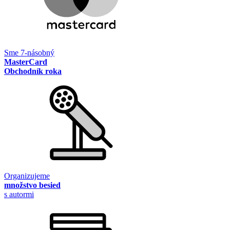
Sme 7-násobný
MasterCard
Obchodník roka
Organizujeme
množstvo besied
s autormi