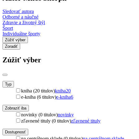
Sledovať autora
Odborné a náučné
Zdravie a životný štýl
Šport
Individuálne športy
Zúžiť výber
Zoradiť
Zúžiť výber
Typ
kniha (20 titulov)
kniha
20
e-kniha (6 titulov)
e-kniha
6
Zobraziť iba
novinky (0 titulov)
novinky
zľavnené tituly (0 titulov)
zľavnené tituly
Dostupnosť
na centrálnom sklade (0 titulov)
na centrálnom sklade