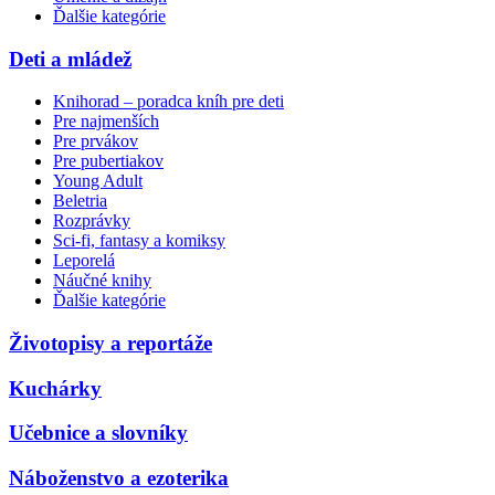
Ďalšie kategórie
Deti a mládež
Knihorad – poradca kníh pre deti
Pre najmenších
Pre prvákov
Pre pubertiakov
Young Adult
Beletria
Rozprávky
Sci-fi, fantasy a komiksy
Leporelá
Náučné knihy
Ďalšie kategórie
Životopisy a reportáže
Kuchárky
Učebnice a slovníky
Náboženstvo a ezoterika