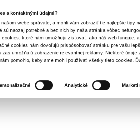
es a kontaktnými údajmi?
našom webe správate, a mohli vám zobraziť tie najlepšie tipy n
é sú naozaj potrebné a bez nich by naša stránka vôbec nefung
 cookies, ktoré nám umožňujú zisťovať, ako náš web funguje, a 
ačné cookies nám dovoľujú prispôsobovať stránku pre vašu lepši
zas umožňujú zobrazenie relevantnej reklamy. Niektoré údaje z
y nám pomohlo, keby sme mohli používať všetky tieto cookies. 
ersonalizačné
Analytické
Marketi