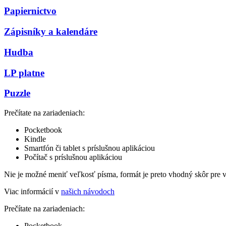
Papiernictvo
Zápisníky a kalendáre
Hudba
LP platne
Puzzle
Prečítate na zariadeniach:
Pocketbook
Kindle
Smartfón či tablet s príslušnou aplikáciou
Počítač s príslušnou aplikáciou
Nie je možné meniť veľkosť písma, formát je preto vhodný skôr pre 
Viac informácií v
našich návodoch
Prečítate na zariadeniach:
Pocketbook