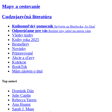
Mapy a cestovanie
Cudzojazyčná literatúra
Knihomoľský pomocník
Spýtajte sa Sherlocka, čo čítať
Odporúčame pre vás
Knižné tipy ušité na mieru vám
Všetky knihy
Knihy roka 2025
Bestsellery
Novinky
Pripravované
Akcie a zľavy
Kolekcie
BookTok
Mám záujem o titul
Top autori
Dominik Dán
Julie Caplin
Rebecca Yarros
Ana Huang
Sarah J. Maas