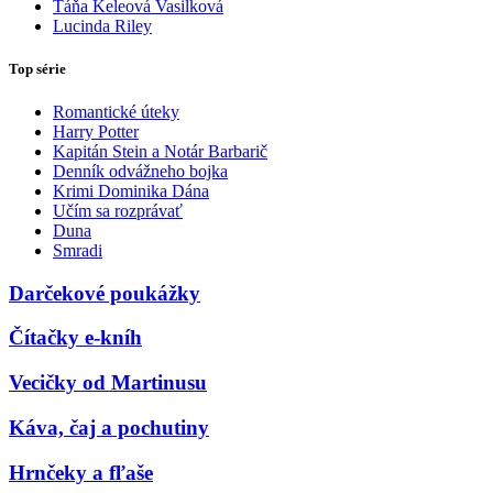
Táňa Keleová Vasilková
Lucinda Riley
Top série
Romantické úteky
Harry Potter
Kapitán Stein a Notár Barbarič
Denník odvážneho bojka
Krimi Dominika Dána
Učím sa rozprávať
Duna
Smradi
Darčekové poukážky
Čítačky e-kníh
Vecičky od Martinusu
Káva, čaj a pochutiny
Hrnčeky a fľaše