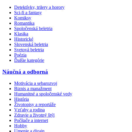
Detektívky, trilery a horory
Sci-fi a fantasy
Komiksy
Romantika
Spoločenská beletria
Klasika
Historické
Slovenská beletria
Svetová beletria
Poézia
Ďalšie kategórie
Náučná a odborná
Motivácia a sebarozvoj
Biznis a manažment
Humanitné a spoločenské vedy
História
Životopisy a reportáže
Vzťahy a rodina
Zdravie a životný štýl
Počítače a internet
Hobby
Umenie a dizajn