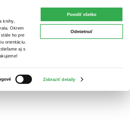
Povoliť všetko
a knihy,
ovala. Okrem
Odmietnuť
stále ho pre
u orientáciu.
dieľame aj s
Ďakujeme!
ngové
Zobraziť detaily