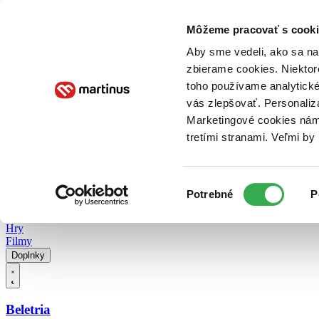
Doručenie
Kníhkupectvá
Knihovrátok
Poukážky
Knižný blog
Kontakt
Môžeme pracovať s cooki
Aby sme vedeli, ako sa na 
zbierame cookies. Niektor
E-knihy
Audioknihy
Hry
Filmy
Knihy
Doplnky
toho používame analytické
vás zlepšovať. Personaliz
Vyhľadávanie
Marketingové cookies nám 
tretími stranami. Veľmi b
Prihlásiť
Vyhľadávanie
Výber
Knihy
Potrebné
P
súhlasu
E-knihy
Audioknihy
Hry
Filmy
Doplnky
Beletria