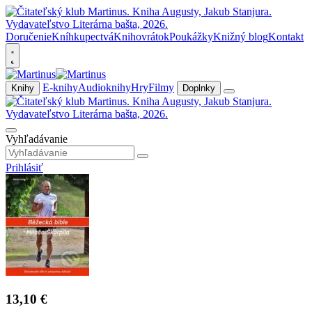
Doručenie
Kníhkupectvá
Knihovrátok
Poukážky
Knižný blog
Kontakt
E-knihy
Audioknihy
Hry
Filmy
Knihy
Doplnky
Vyhľadávanie
Prihlásiť
13,10 €