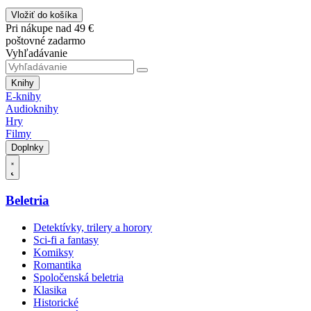
Vložiť do košíka
Pri nákupe nad 49 €
poštovné zadarmo
Vyhľadávanie
Knihy
E-knihy
Audioknihy
Hry
Filmy
Doplnky
Beletria
Detektívky, trilery a horory
Sci-fi a fantasy
Komiksy
Romantika
Spoločenská beletria
Klasika
Historické