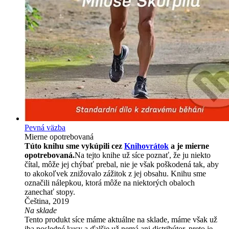
Pevná väzba
Mierne opotrebovaná
Túto knihu sme vykúpili cez
Knihovrátok
a je mierne
opotrebovaná.
Na tejto knihe už síce poznať, že ju niekto
čítal, môže jej chýbať prebal, nie je však poškodená tak, aby
to akokoľvek znižovalo zážitok z jej obsahu. Knihu sme
označili nálepkou, ktorá môže na niektorých obaloch
zanechať stopy.
Čeština, 2019
Na sklade
Tento produkt síce máme aktuálne na sklade, máme však už
iba posledné kusy a ďalšie už nemá ani distribútor, preto je