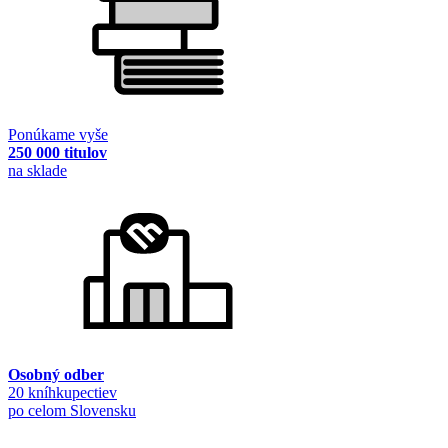
Ponúkame vyše
250 000 titulov
na sklade
Osobný odber
20 kníhkupectiev
po celom Slovensku