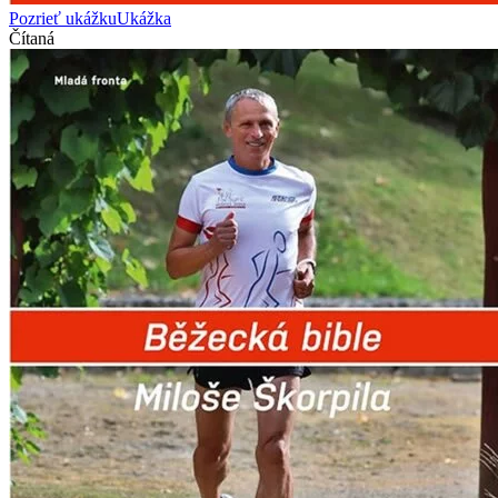
Pozrieť ukážku
Ukážka
Čítaná