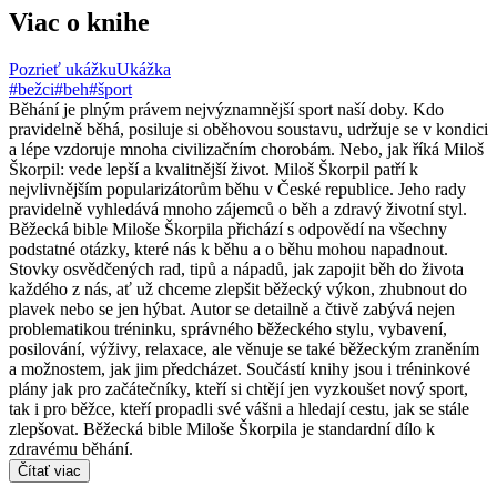
Viac o knihe
Pozrieť ukážku
Ukážka
#bežci
#beh
#šport
Běhání je plným právem nejvýznamnější sport naší doby. Kdo
pravidelně běhá, posiluje si oběhovou soustavu, udržuje se v kondici
a lépe vzdoruje mnoha civilizačním chorobám. Nebo, jak říká Miloš
Škorpil: vede lepší a kvalitnější život. Miloš Škorpil patří k
nejvlivnějším popularizátorům běhu v České republice. Jeho rady
pravidelně vyhledává mnoho zájemců o běh a zdravý životní styl.
Běžecká bible Miloše Škorpila přichází s odpovědí na všechny
podstatné otázky, které nás k běhu a o běhu mohou napadnout.
Stovky osvědčených rad, tipů a nápadů, jak zapojit běh do života
každého z nás, ať už chceme zlepšit běžecký výkon, zhubnout do
plavek nebo se jen hýbat. Autor se detailně a čtivě zabývá nejen
problematikou tréninku, správného běžeckého stylu, vybavení,
posilování, výživy, relaxace, ale věnuje se také běžeckým zraněním
a možnostem, jak jim předcházet. Součástí knihy jsou i tréninkové
plány jak pro začátečníky, kteří si chtějí jen vyzkoušet nový sport,
tak i pro běžce, kteří propadli své vášni a hledají cestu, jak se stále
zlepšovat. Běžecká bible Miloše Škorpila je standardní dílo k
zdravému běhání.
Čítať viac