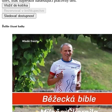
dnes, inak najneskôr nasledujúci pracovný deň.
Vložiť do košíka
Rezervovať v kníhkupectve
Sledovať dostupnosť
Ďalšie čítané knihy