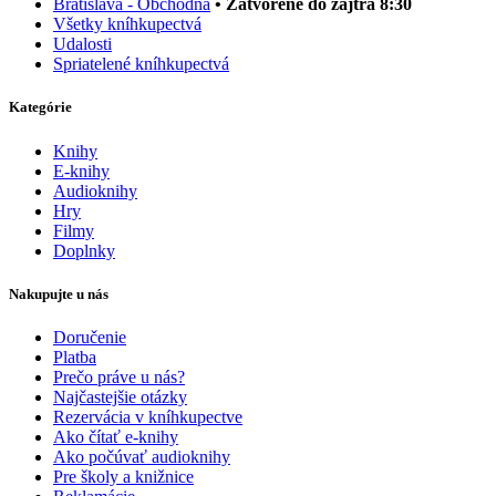
Bratislava - Obchodná
• Zatvorené do zajtra 8:30
Všetky kníhkupectvá
Udalosti
Spriatelené kníhkupectvá
Kategórie
Knihy
E-knihy
Audioknihy
Hry
Filmy
Doplnky
Nakupujte u nás
Doručenie
Platba
Prečo práve u nás?
Najčastejšie otázky
Rezervácia v kníhkupectve
Ako čítať e-knihy
Ako počúvať audioknihy
Pre školy a knižnice