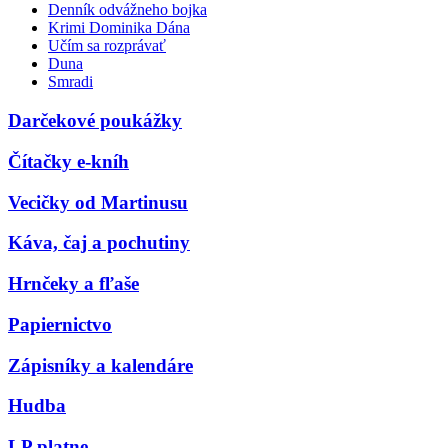
Denník odvážneho bojka
Krimi Dominika Dána
Učím sa rozprávať
Duna
Smradi
Darčekové poukážky
Čítačky e-kníh
Vecičky od Martinusu
Káva, čaj a pochutiny
Hrnčeky a fľaše
Papiernictvo
Zápisníky a kalendáre
Hudba
LP platne