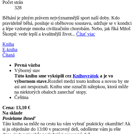
Počet strán
328
Běhání je plným právem nejvýznamnější sport naší doby. Kdo
pravidelně běhá, posiluje si oběhovou soustavu, udržuje se v kondici
a lépe vzdoruje mnoha civilizačním chorobám. Nebo, jak říká Miloš
Škorpil: vede lepší a kvalitnější život...
Čítať viac
Kniha
E-kniha
Čítaná
Pevná väzba
Výborný stav
Túto knihu sme vykúpili cez
Knihovrátok
a je vo
výbornom stave.
Rozdiel medzi touto knihou a novou by ste
asi ani nespoznali. Knihu sme označili nálepkou, ktorá môže
na niektorých obaloch zanechať stopy.
Čeština
Cena:
13,10 €
Na sklade
Posielame ihneď
Táto kniha sa môže na cestu ku vám vybrať prakticky okamžite! Ak
si ju objednáte do 13:00 v pracovný deň, odošleme vám ju ešte