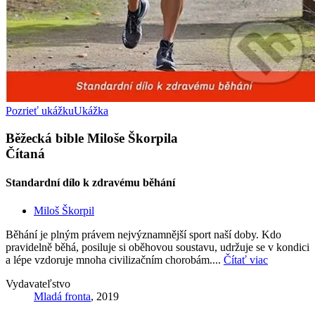
Pozrieť ukážku
Ukážka
Běžecká bible Miloše Škorpila
Čítaná
Standardní dílo k zdravému běhání
Miloš Škorpil
Běhání je plným právem nejvýznamnější sport naší doby. Kdo
pravidelně běhá, posiluje si oběhovou soustavu, udržuje se v kondici
a lépe vzdoruje mnoha civilizačním chorobám....
Čítať viac
Vydavateľstvo
Mladá fronta
, 2019