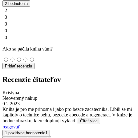
2 hodnotenia
2
0
0
0
0
Ako sa páčila kniha vám?
Pridať recenziu
Recenzie čitateľov
Kristyna
Neoverený nákup
9.2.2023
Kniha je pro me prinosna i jako pro bezce zacatecnika. Libili se mi
kapitoly o technice behu, bezecke abecede a regeneraci. V knize je
hodne obrazku, ktere doplnuji vyklad.
Čítať viac
reagovať
1 pozitívne hodnotenie
1