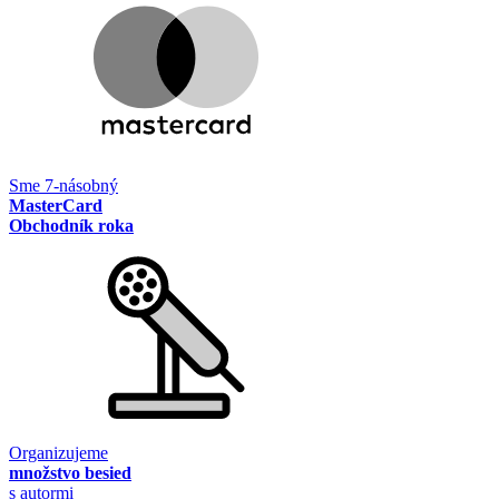
Sme 7-násobný
MasterCard
Obchodník roka
Organizujeme
množstvo besied
s autormi