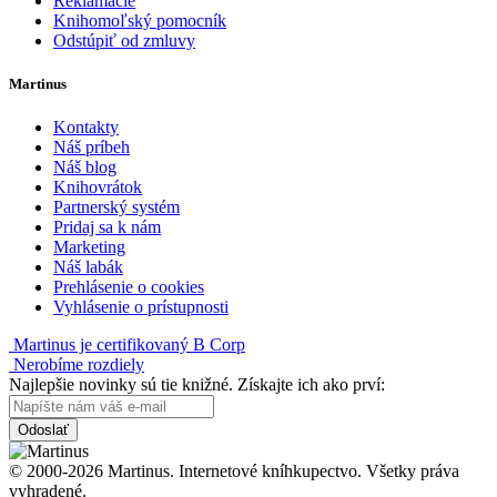
Reklamácie
Knihomoľský pomocník
Odstúpiť od zmluvy
Martinus
Kontakty
Náš príbeh
Náš blog
Knihovrátok
Partnerský systém
Pridaj sa k nám
Marketing
Náš labák
Prehlásenie o cookies
Vyhlásenie o prístupnosti
Martinus je certifikovaný B Corp
Nerobíme rozdiely
Najlepšie novinky sú tie knižné. Získajte ich ako prví:
Odoslať
© 2000-2026 Martinus. Internetové kníhkupectvo. Všetky práva
vyhradené.