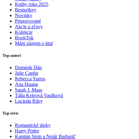
Knihy roka 2025
Bestsellery
Novinky
Pripravované
Akcie a zľavy
Kolekcie
BookTok
Mám záujem o titul
Top autori
Dominik Dán
Julie Caplin
Rebecca Yarros
Ana Huang
Sarah J. Maas
Táňa Keleová Vasilková
Lucinda Riley
Top série
Romantické úteky
Harry Potter
Kapitán Stein a Notár Barbarič