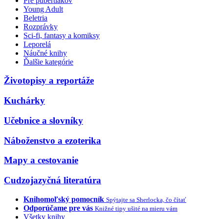
Pre pubertiakov
Young Adult
Beletria
Rozprávky
Sci-fi, fantasy a komiksy
Leporelá
Náučné knihy
Ďalšie kategórie
Životopisy a reportáže
Kuchárky
Učebnice a slovníky
Náboženstvo a ezoterika
Mapy a cestovanie
Cudzojazyčná literatúra
Knihomoľský pomocník
Spýtajte sa Sherlocka, čo čítať
Odporúčame pre vás
Knižné tipy ušité na mieru vám
Všetky knihy