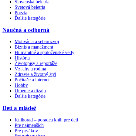
Slovenská beletria
Svetová beletria
Poézia
Ďalšie kategórie
Náučná a odborná
Motivácia a sebarozvoj
Biznis a manažment
Humanitné a spoločenské vedy
História
Životopisy a reportáže
Vzťahy a rodina
Zdravie a životný štýl
Počítače a internet
Hobby
Umenie a dizajn
Ďalšie kategórie
Deti a mládež
Knihorad – poradca kníh pre deti
Pre najmenších
Pre prvákov