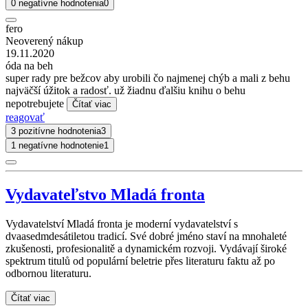
0 negatívne hodnotenia
0
fero
Neoverený nákup
19.11.2020
óda na beh
super rady pre bežcov aby urobili čo najmenej chýb a mali z behu
najväčší úžitok a radosť. už žiadnu ďalšiu knihu o behu
nepotrebujete
Čítať viac
reagovať
3 pozitívne hodnotenia
3
1 negatívne hodnotenie
1
Vydavateľstvo Mladá fronta
Vydavatelství Mladá fronta je moderní vydavatelství s
dvaasedmdesátiletou tradicí. Své dobré jméno staví na mnohaleté
zkušenosti, profesionalitě a dynamickém rozvoji. Vydávají široké
spektrum titulů od populární beletrie přes literaturu faktu až po
odbornou literaturu.
Čítať viac