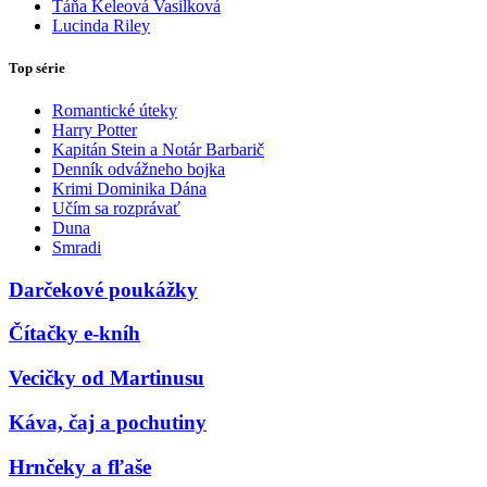
Táňa Keleová Vasilková
Lucinda Riley
Top série
Romantické úteky
Harry Potter
Kapitán Stein a Notár Barbarič
Denník odvážneho bojka
Krimi Dominika Dána
Učím sa rozprávať
Duna
Smradi
Darčekové poukážky
Čítačky e-kníh
Vecičky od Martinusu
Káva, čaj a pochutiny
Hrnčeky a fľaše