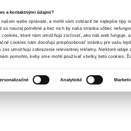
es a kontaktnými údajmi?
našom webe správate, a mohli vám zobraziť tie najlepšie tipy n
é sú naozaj potrebné a bez nich by naša stránka vôbec nefung
 cookies, ktoré nám umožňujú zisťovať, ako náš web funguje, a 
ačné cookies nám dovoľujú prispôsobovať stránku pre vašu lepši
zas umožňujú zobrazenie relevantnej reklamy. Niektoré údaje z
y nám pomohlo, keby sme mohli používať všetky tieto cookies. 
ersonalizačné
Analytické
Marketi