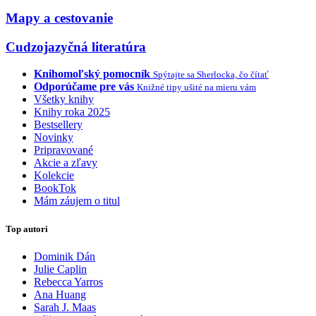
Mapy a cestovanie
Cudzojazyčná literatúra
Knihomoľský pomocník
Spýtajte sa Sherlocka, čo čítať
Odporúčame pre vás
Knižné tipy ušité na mieru vám
Všetky knihy
Knihy roka 2025
Bestsellery
Novinky
Pripravované
Akcie a zľavy
Kolekcie
BookTok
Mám záujem o titul
Top autori
Dominik Dán
Julie Caplin
Rebecca Yarros
Ana Huang
Sarah J. Maas