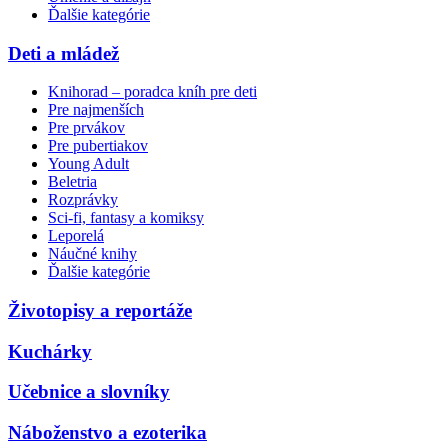
Ďalšie kategórie
Deti a mládež
Knihorad – poradca kníh pre deti
Pre najmenších
Pre prvákov
Pre pubertiakov
Young Adult
Beletria
Rozprávky
Sci-fi, fantasy a komiksy
Leporelá
Náučné knihy
Ďalšie kategórie
Životopisy a reportáže
Kuchárky
Učebnice a slovníky
Náboženstvo a ezoterika