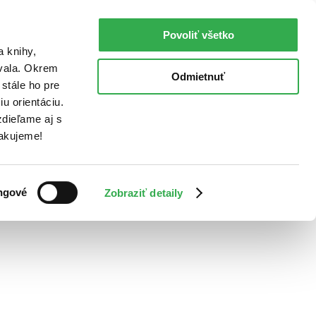
Povoliť všetko
a knihy,
ovala. Okrem
Odmietnuť
stále ho pre
u orientáciu.
dieľame aj s
Ďakujeme!
ngové
Zobraziť detaily