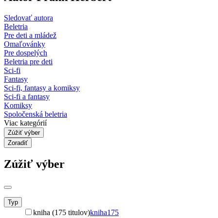
Sledovať autora
Beletria
Pre deti a mládež
Omaľovánky
Pre dospelých
Beletria pre deti
Sci-fi
Fantasy
Sci-fi, fantasy a komiksy
Sci-fi a fantasy
Komiksy
Spoločenská beletria
Viac kategórií
Zúžiť výber
Zoradiť
Zúžiť výber
Typ
kniha (175 titulov)
kniha
175