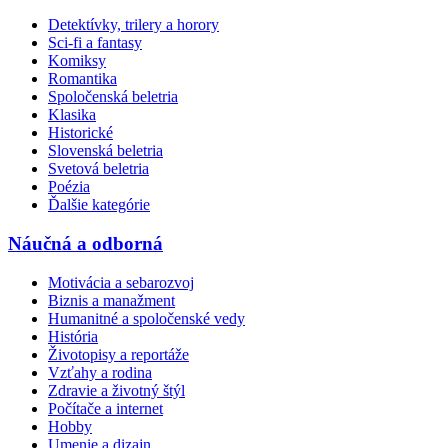
Detektívky, trilery a horory
Sci-fi a fantasy
Komiksy
Romantika
Spoločenská beletria
Klasika
Historické
Slovenská beletria
Svetová beletria
Poézia
Ďalšie kategórie
Náučná a odborná
Motivácia a sebarozvoj
Biznis a manažment
Humanitné a spoločenské vedy
História
Životopisy a reportáže
Vzťahy a rodina
Zdravie a životný štýl
Počítače a internet
Hobby
Umenie a dizajn