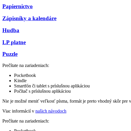
Papiernictvo
Zápisníky a kalendáre
Hudba
LP platne
Puzzle
Prečítate na zariadeniach:
Pocketbook
Kindle
Smartfón či tablet s príslušnou aplikáciou
Počítač s príslušnou aplikáciou
Nie je možné meniť veľkosť písma, formát je preto vhodný skôr pre 
Viac informácií v
našich návodoch
Prečítate na zariadeniach:
Pocketbook