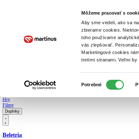
Doručenie
Kníhkupectvá
Knihovrátok
Poukážky
Knižný blog
Kontakt
Môžeme pracovať s cooki
Aby sme vedeli, ako sa na 
zbierame cookies. Niektor
E-knihy
Audioknihy
Hry
Filmy
Knihy
Doplnky
toho používame analytické
vás zlepšovať. Personaliz
Vyhľadávanie
Marketingové cookies nám 
tretími stranami. Veľmi b
Prihlásiť
Vyhľadávanie
Výber
Knihy
Potrebné
P
súhlasu
E-knihy
Audioknihy
Hry
Filmy
Doplnky
Beletria