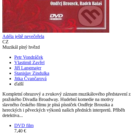
Adéla ještě nevečeřela
CZ
Muzikál plný hvězd
Petr Vondráček
Vlastimil Zavřel
Jiří Langmajer
Stanislav Zindulka
Jitka Čvančarová
ďalší
Kompletní obrazový a zvukový záznam muzikálového představení z
pražského Divadla Broadway. Hudební komedie na motivy
slavného českého filmu je plná písniček Ondřeje Brouska a
hereckých i pěveckých výkonů našich předních interpretů. Příběh
detektiva...
DVD film
7,40 €