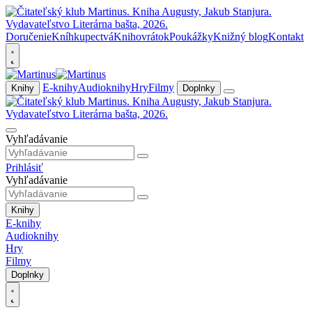
Doručenie
Kníhkupectvá
Knihovrátok
Poukážky
Knižný blog
Kontakt
E-knihy
Audioknihy
Hry
Filmy
Knihy
Doplnky
Vyhľadávanie
Prihlásiť
Vyhľadávanie
Knihy
E-knihy
Audioknihy
Hry
Filmy
Doplnky