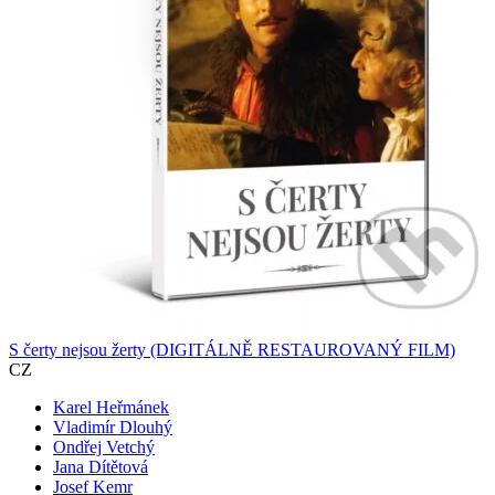
S čerty nejsou žerty (DIGITÁLNĚ RESTAUROVANÝ FILM)
CZ
Karel Heřmánek
Vladimír Dlouhý
Ondřej Vetchý
Jana Dítětová
Josef Kemr