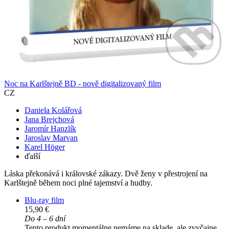
Noc na Karlštejně BD - nově digitalizovaný film
CZ
Daniela Kolářová
Jana Brejchová
Jaromír Hanzlík
Jaroslav Marvan
Karel Höger
ďalší
Láska překonává i královské zákazy. Dvě ženy v přestrojení na
Karlštejně během noci plné tajemství a hudby.
Blu-ray film
15,90 €
Do 4 – 6 dní
Tento produkt momentálne nemáme na sklade, ale zvyčajne