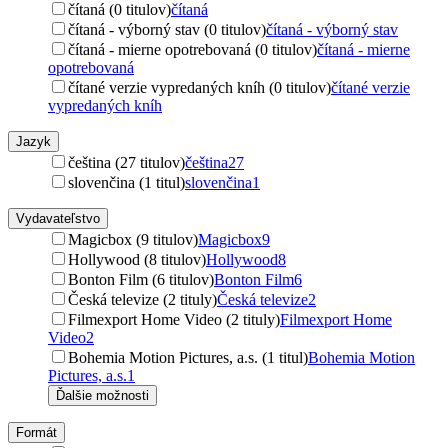
čítaná (0 titulov)
čítaná
čítaná - výborný stav (0 titulov)
čítaná - výborný stav
čítaná - mierne opotrebovaná (0 titulov)
čítaná - mierne
opotrebovaná
čítané verzie vypredaných kníh (0 titulov)
čítané verzie
vypredaných kníh
Jazyk
čeština (27 titulov)
čeština
27
slovenčina (1 titul)
slovenčina
1
Vydavateľstvo
Magicbox (9 titulov)
Magicbox
9
Hollywood (8 titulov)
Hollywood
8
Bonton Film (6 titulov)
Bonton Film
6
Česká televize (2 tituly)
Česká televize
2
Filmexport Home Video (2 tituly)
Filmexport Home
Video
2
Bohemia Motion Pictures, a.s. (1 titul)
Bohemia Motion
Pictures, a.s.
1
Ďalšie možnosti
Formát