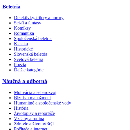
Beletria
Detektívky, trilery a horory
Sci-fi a fantasy
Komiksy
Romantika
Spoločenská beletria
Klasika
Historické
Slovenská beletria
Svetová beletria
Poézia
Ďalšie kategórie
Náučná a odborná
Motivácia a sebarozvoj
Biznis a manažment
Humanitné a spoločenské vedy
História
Životopisy a reportáže
Vzťahy a rodina
Zdravie a životný štýl
Počítače a internet