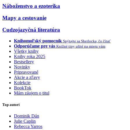
Náboženstvo a ezoterika
Mapy a cestovanie
Cudzojazyčná literatúra
Knihomoľský pomocník
Spýtajte sa Sherlocka, čo čítať
Odporúčame pre vás
Knižné tipy ušité na mieru vám
Všetky knihy
Knihy roka 2025
Bestsellery
Novinky
Pripravované
Akcie a zľavy
Kolekcie
BookTok
Mám záujem o titul
Top autori
Dominik Dán
Julie Caplin
Rebecca Yarros