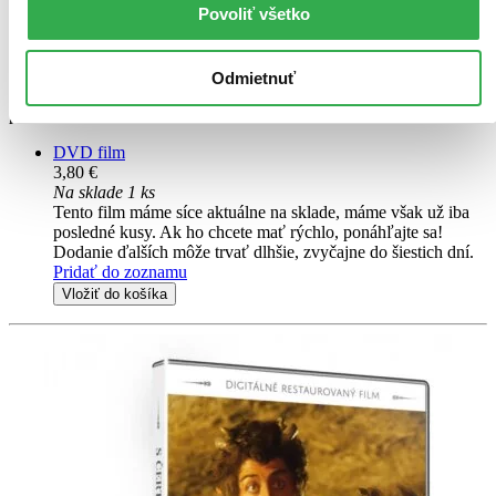
Povoliť všetko
Naďa Konvalinková
ďalší
Nejslavnější americký detektiv Nick Carter přijíždí do Prahy, aby
Odmietnuť
vyřešil záhadné zmizení psa Gerta. V doprovodu komisaře Ledviny
poznává krásy města a ochutnává české lahůdky a pivo...
DVD film
3,80 €
Na sklade 1 ks
Tento film máme síce aktuálne na sklade, máme však už iba
posledné kusy. Ak ho chcete mať rýchlo, ponáhľajte sa!
Dodanie ďalších môže trvať dlhšie, zvyčajne do šiestich dní.
Pridať do zoznamu
Vložiť do košíka