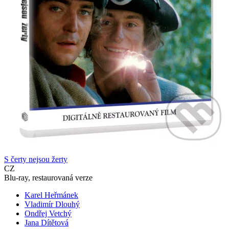
S čerty nejsou žerty
CZ
Blu-ray, restaurovaná verze
Karel Heřmánek
Vladimír Dlouhý
Ondřej Vetchý
Jana Dítětová