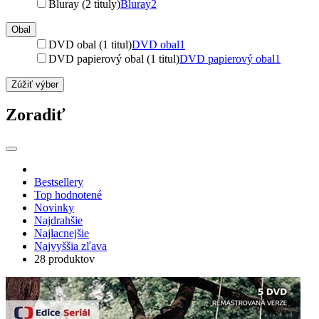
Bluray (2 tituly)
Bluray
2
Obal
DVD obal (1 titul)
DVD obal
1
DVD papierový obal (1 titul)
DVD papierový obal
1
Zúžiť výber
Zoradiť
Bestsellery
Top hodnotené
Novinky
Najdrahšie
Najlacnejšie
Najvyššia zľava
28 produktov