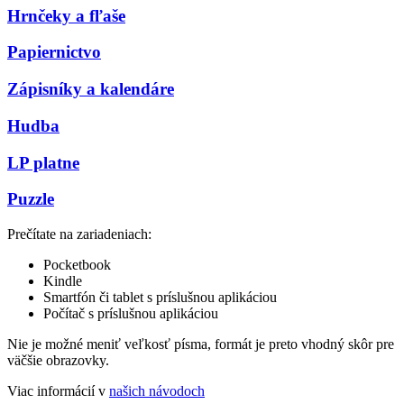
Hrnčeky a fľaše
Papiernictvo
Zápisníky a kalendáre
Hudba
LP platne
Puzzle
Prečítate na zariadeniach:
Pocketbook
Kindle
Smartfón či tablet s príslušnou aplikáciou
Počítač s príslušnou aplikáciou
Nie je možné meniť veľkosť písma, formát je preto vhodný skôr pre
väčšie obrazovky.
Viac informácií v
našich návodoch