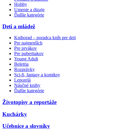
Hobby
Umenie a dizajn
Ďalšie kategórie
Deti a mládež
Knihorad – poradca kníh pre deti
Pre najmenších
Pre prvákov
Pre pubertiakov
Young Adult
Beletria
Rozprávky
Sci-fi, fantasy a komiksy
Leporelá
Náučné knihy
Ďalšie kategórie
Životopisy a reportáže
Kuchárky
Učebnice a slovníky