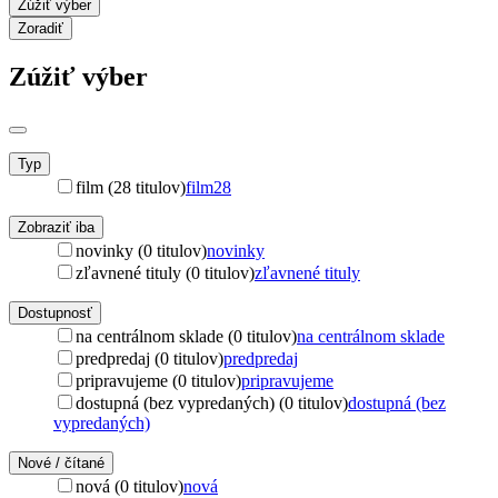
Zúžiť výber
Zoradiť
Zúžiť výber
Typ
film (28 titulov)
film
28
Zobraziť iba
novinky (0 titulov)
novinky
zľavnené tituly (0 titulov)
zľavnené tituly
Dostupnosť
na centrálnom sklade (0 titulov)
na centrálnom sklade
predpredaj (0 titulov)
predpredaj
pripravujeme (0 titulov)
pripravujeme
dostupná (bez vypredaných) (0 titulov)
dostupná (bez
vypredaných)
Nové / čítané
nová (0 titulov)
nová