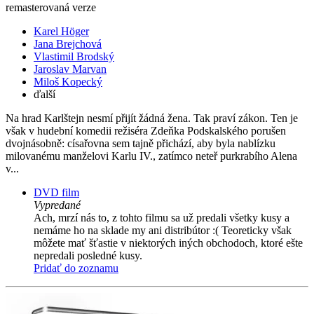
remasterovaná verze
Karel Höger
Jana Brejchová
Vlastimil Brodský
Jaroslav Marvan
Miloš Kopecký
ďalší
Na hrad Karlštejn nesmí přijít žádná žena. Tak praví zákon. Ten je
však v hudební komedii režiséra Zdeňka Podskalského porušen
dvojnásobně: císařovna sem tajně přichází, aby byla nablízku
milovanému manželovi Karlu IV., zatímco neteř purkrabího Alena
v...
DVD film
Vypredané
Ach, mrzí nás to, z tohto filmu sa už predali všetky kusy a
nemáme ho na sklade my ani distribútor :( Teoreticky však
môžete mať šťastie v niektorých iných obchodoch, ktoré ešte
nepredali posledné kusy.
Pridať do zoznamu