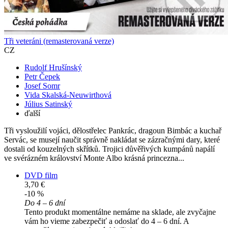
Tři veteráni (remasterovaná verze)
CZ
Rudolf Hrušínský
Petr Čepek
Josef Somr
Vida Skalská-Neuwirthová
Július Satinský
ďalší
Tři vysloužilí vojáci, dělostřelec Pankrác, dragoun Bimbác a kuchař
Servác, se musejí naučit správně nakládat se zázračnými dary, které
dostali od kouzelných skřítků. Trojici důvěřivých kumpánů napálí
ve svérázném království Monte Albo krásná princezna...
DVD film
3,70 €
-10 %
Do 4 – 6 dní
Tento produkt momentálne nemáme na sklade, ale zvyčajne
vám ho vieme zabezpečiť a odoslať do 4 – 6 dní. A