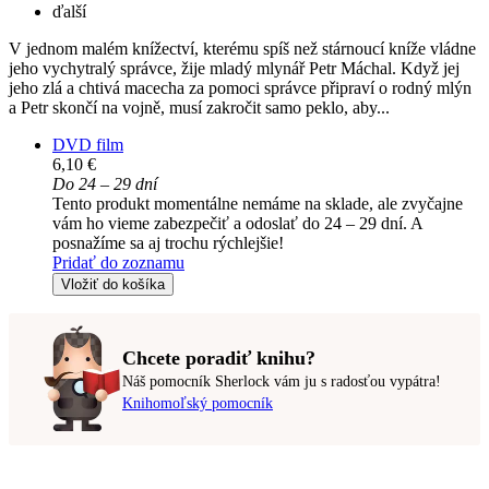
ďalší
V jednom malém knížectví, kterému spíš než stárnoucí kníže vládne
jeho vychytralý správce, žije mladý mlynář Petr Máchal. Když jej
jeho zlá a chtivá macecha za pomoci správce připraví o rodný mlýn
a Petr skončí na vojně, musí zakročit samo peklo, aby...
DVD film
6,10 €
Do 24 – 29 dní
Tento produkt momentálne nemáme na sklade, ale zvyčajne
vám ho vieme zabezpečiť a odoslať do 24 – 29 dní. A
posnažíme sa aj trochu rýchlejšie!
Pridať do zoznamu
Vložiť do košíka
Chcete poradiť knihu?
Náš pomocník Sherlock vám ju s radosťou vypátra!
Knihomoľský pomocník