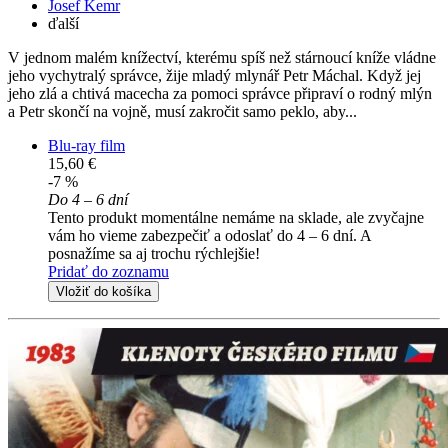
Josef Kemr
ďalší
V jednom malém knížectví, kterému spíš než stárnoucí kníže vládne
jeho vychytralý správce, žije mladý mlynář Petr Máchal. Když jej
jeho zlá a chtivá macecha za pomoci správce připraví o rodný mlýn
a Petr skončí na vojně, musí zakročit samo peklo, aby...
Blu-ray film
15,60 €
-7 %
Do 4 – 6 dní
Tento produkt momentálne nemáme na sklade, ale zvyčajne
vám ho vieme zabezpečiť a odoslať do 4 – 6 dní. A
posnažíme sa aj trochu rýchlejšie!
Pridať do zoznamu
Vložiť do košíka