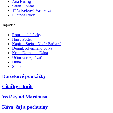
Ana Huang
Sarah J. Maas
Táňa Keleová Vasilková
Lucinda Riley
Top série
Romantické úteky
Harry Potter
Kapitán Stein a Notár Barbarič
Denník odvážneho bojka
Krimi Dominika Dána
Učím sa rozprávať
Duna
Smradi
Darčekové poukážky
Čítačky e-kníh
Vecičky od Martinusu
Káva, čaj a pochutiny