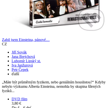
Zabil jsem Einsteina, pánové…
CZ
Jiří Sovák
Jana Brejchová
Lubomír Lipský st.
Iva Janžurová
Petr Čepek
ďalší
„Máte být průměrným fyzikem, nebo geniálním houslistou?“ Kdyby
nebylo výzkumu Alberta Einsteina, nemohla by skupina šílených
fyziků...
DVD film
3,80 €
Do 4 – 6 dní