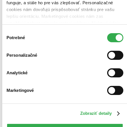
funguje, a stále ho pre vás zlepšovať. Personalizačné
cookies nám dovoľujú prispôsobovať stránku pre vašu
lepšiu orientáciu. Marketingové cookies nám zas
umožňujú zobrazenie relevantnej reklamy. Niektoré údaje
zdieľame aj s tretími stranami. Veľmi by nám pomohlo,
Výber
keby sme mohli používať všetky tieto cookies. Ďakujeme!
Potrebné
súhlasu
Personalizačné
Analytické
Marketingové
Adéla ještě nevečeřela (digitálně restaurovaná verze)
CZ
Michal Dočolomanský
Zobraziť detaily
Rudolf Hrušínský
Miloš Kopecký
Ladislav Pešek