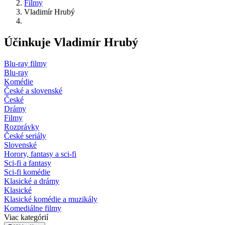
Filmy
Vladimír Hrubý
Účinkuje Vladimír Hrubý
Blu-ray filmy
Blu-ray
Komédie
České a slovenské
České
Drámy
Filmy
Rozprávky
České seriály
Slovenské
Horory, fantasy a sci-fi
Sci-fi a fantasy
Sci-fi komédie
Klasické a drámy
Klasické
Klasické komédie a muzikály
Komediálne filmy
Viac kategórií