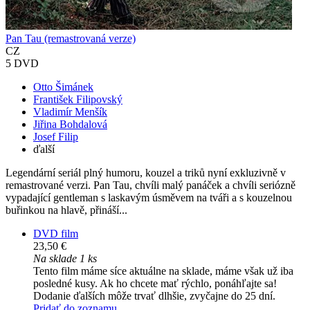
Pan Tau (remastrovaná verze)
CZ
5 DVD
Otto Šimánek
František Filipovský
Vladimír Menšík
Jiřina Bohdalová
Josef Filip
ďalší
Legendární seriál plný humoru, kouzel a triků nyní exkluzivně v
remastrované verzi. Pan Tau, chvíli malý panáček a chvíli seriózně
vypadající gentleman s laskavým úsměvem na tváři a s kouzelnou
buřinkou na hlavě, přináší...
DVD film
23,50 €
Na sklade 1 ks
Tento film máme síce aktuálne na sklade, máme však už iba
posledné kusy. Ak ho chcete mať rýchlo, ponáhľajte sa!
Dodanie ďalších môže trvať dlhšie, zvyčajne do 25 dní.
Pridať do zoznamu