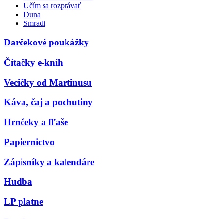
Učím sa rozprávať
Duna
Smradi
Darčekové poukážky
Čítačky e-kníh
Vecičky od Martinusu
Káva, čaj a pochutiny
Hrnčeky a fľaše
Papiernictvo
Zápisníky a kalendáre
Hudba
LP platne