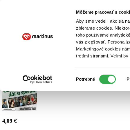
Doručenie
Kníhkupectvá
Knihovrátok
Poukážky
Knižný blog
Kontakt
Môžeme pracovať s cooki
Aby sme vedeli, ako sa na 
zbierame cookies. Niektor
E-knihy
Audioknihy
Hry
Filmy
Knihy
Doplnky
toho používame analytické
vás zlepšovať. Personaliz
Vyhľadávanie
Marketingové cookies nám 
tretími stranami. Veľmi b
Prihlásiť
Výber
Potrebné
P
súhlasu
4,09 €