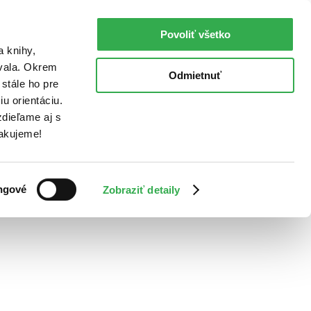
Povoliť všetko
a knihy,
ovala. Okrem
Odmietnuť
stále ho pre
u orientáciu.
dieľame aj s
Ďakujeme!
ngové
Zobraziť detaily