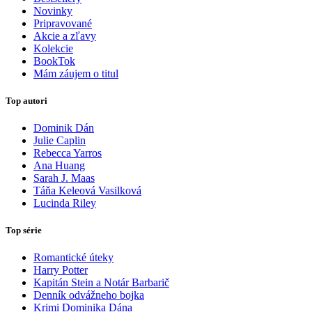
Novinky
Pripravované
Akcie a zľavy
Kolekcie
BookTok
Mám záujem o titul
Top autori
Dominik Dán
Julie Caplin
Rebecca Yarros
Ana Huang
Sarah J. Maas
Táňa Keleová Vasilková
Lucinda Riley
Top série
Romantické úteky
Harry Potter
Kapitán Stein a Notár Barbarič
Denník odvážneho bojka
Krimi Dominika Dána