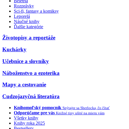
Beletria
Rozprávky
Sci-fi, fantasy a komiksy
Leporelá
Náučné knihy
Ďalšie kategórie
Životopisy a reportáže
Kuchárky
Učebnice a slovníky
Náboženstvo a ezoterika
Mapy a cestovanie
Cudzojazyčná literatúra
Knihomoľský pomocník
Spýtajte sa Sherlocka, čo čítať
Odporúčame pre vás
Knižné tipy ušité na mieru vám
Všetky knihy
Knihy roka 2025
Bestsellery