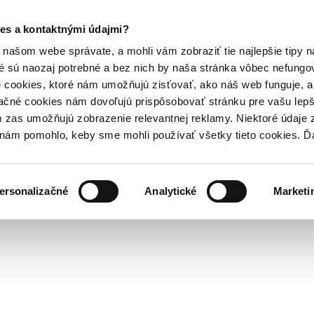
es a kontaktnými údajmi?
našom webe správate, a mohli vám zobraziť tie najlepšie tipy n
é sú naozaj potrebné a bez nich by naša stránka vôbec nefung
 cookies, ktoré nám umožňujú zisťovať, ako náš web funguje, a 
ačné cookies nám dovoľujú prispôsobovať stránku pre vašu lepši
zas umožňujú zobrazenie relevantnej reklamy. Niektoré údaje z
y nám pomohlo, keby sme mohli používať všetky tieto cookies. 
ersonalizačné
Analytické
Marketi