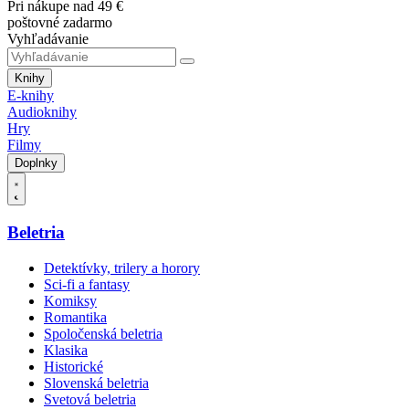
Pri nákupe nad 49 €
poštovné zadarmo
Vyhľadávanie
Knihy
E-knihy
Audioknihy
Hry
Filmy
Doplnky
Beletria
Detektívky, trilery a horory
Sci-fi a fantasy
Komiksy
Romantika
Spoločenská beletria
Klasika
Historické
Slovenská beletria
Svetová beletria