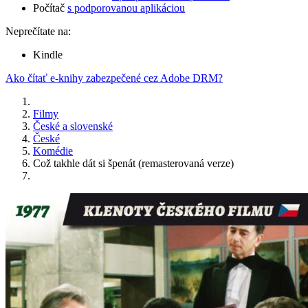
Počítač
s podporovanou aplikáciou
Neprečítate na:
Kindle
Ako čítať e-knihy zabezpečené cez Adobe DRM?
Filmy
České a slovenské
České
Komédie
Což takhle dát si špenát (remasterovaná verze)