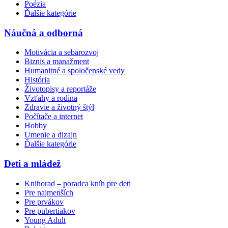
Poézia
Ďalšie kategórie
Náučná a odborná
Motivácia a sebarozvoj
Biznis a manažment
Humanitné a spoločenské vedy
História
Životopisy a reportáže
Vzťahy a rodina
Zdravie a životný štýl
Počítače a internet
Hobby
Umenie a dizajn
Ďalšie kategórie
Deti a mládež
Knihorad – poradca kníh pre deti
Pre najmenších
Pre prvákov
Pre pubertiakov
Young Adult