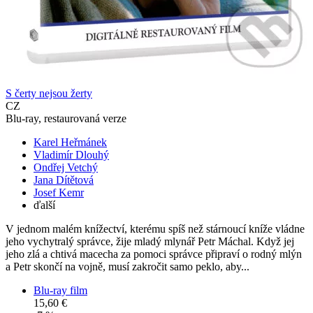
S čerty nejsou žerty
CZ
Blu-ray, restaurovaná verze
Karel Heřmánek
Vladimír Dlouhý
Ondřej Vetchý
Jana Dítětová
Josef Kemr
ďalší
V jednom malém knížectví, kterému spíš než stárnoucí kníže vládne
jeho vychytralý správce, žije mladý mlynář Petr Máchal. Když jej
jeho zlá a chtivá macecha za pomoci správce připraví o rodný mlýn
a Petr skončí na vojně, musí zakročit samo peklo, aby...
Blu-ray film
15,60 €