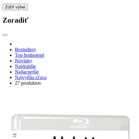
Zúžiť výber
Zoradiť
Bestsellery
Top hodnotené
Novinky
Najdrahšie
Najlacnejšie
Najvyššia zľava
27 produktov