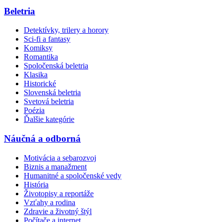
Beletria
Detektívky, trilery a horory
Sci-fi a fantasy
Komiksy
Romantika
Spoločenská beletria
Klasika
Historické
Slovenská beletria
Svetová beletria
Poézia
Ďalšie kategórie
Náučná a odborná
Motivácia a sebarozvoj
Biznis a manažment
Humanitné a spoločenské vedy
História
Životopisy a reportáže
Vzťahy a rodina
Zdravie a životný štýl
Počítače a internet