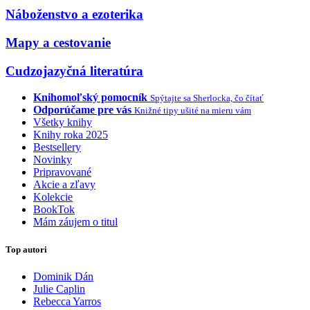
Náboženstvo a ezoterika
Mapy a cestovanie
Cudzojazyčná literatúra
Knihomoľský pomocník
Spýtajte sa Sherlocka, čo čítať
Odporúčame pre vás
Knižné tipy ušité na mieru vám
Všetky knihy
Knihy roka 2025
Bestsellery
Novinky
Pripravované
Akcie a zľavy
Kolekcie
BookTok
Mám záujem o titul
Top autori
Dominik Dán
Julie Caplin
Rebecca Yarros