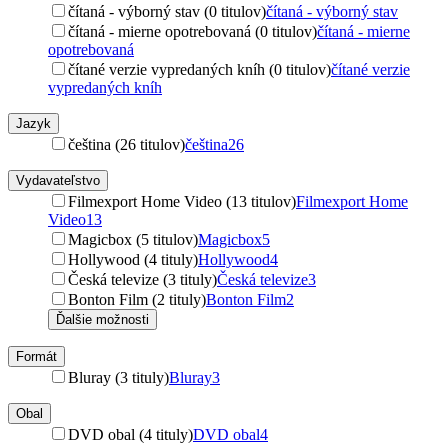
čítaná - výborný stav (0 titulov)
čítaná - výborný stav
čítaná - mierne opotrebovaná (0 titulov)
čítaná - mierne
opotrebovaná
čítané verzie vypredaných kníh (0 titulov)
čítané verzie
vypredaných kníh
Jazyk
čeština (26 titulov)
čeština
26
Vydavateľstvo
Filmexport Home Video (13 titulov)
Filmexport Home
Video
13
Magicbox (5 titulov)
Magicbox
5
Hollywood (4 tituly)
Hollywood
4
Česká televize (3 tituly)
Česká televize
3
Bonton Film (2 tituly)
Bonton Film
2
Ďalšie možnosti
Formát
Bluray (3 tituly)
Bluray
3
Obal
DVD obal (4 tituly)
DVD obal
4