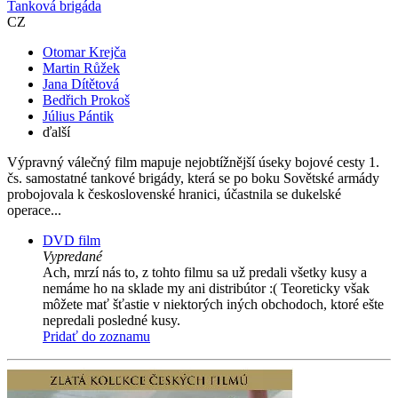
Tanková brigáda
CZ
Otomar Krejča
Martin Růžek
Jana Dítětová
Bedřich Prokoš
Július Pántik
ďalší
Výpravný válečný film mapuje nejobtížnější úseky bojové cesty 1.
čs. samostatné tankové brigády, která se po boku Sovětské armády
probojovala k československé hranici, účastnila se dukelské
operace...
DVD film
Vypredané
Ach, mrzí nás to, z tohto filmu sa už predali všetky kusy a
nemáme ho na sklade my ani distribútor :( Teoreticky však
môžete mať šťastie v niektorých iných obchodoch, ktoré ešte
nepredali posledné kusy.
Pridať do zoznamu