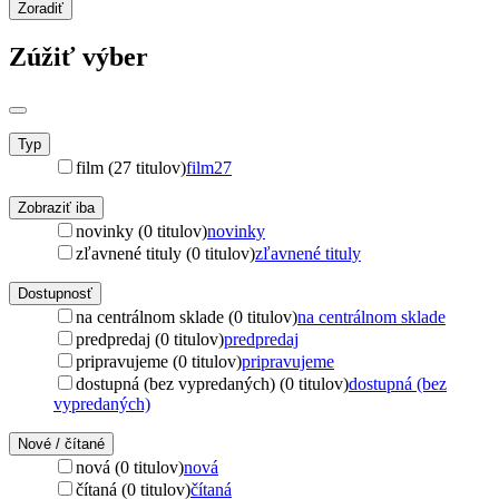
Zoradiť
Zúžiť výber
Typ
film (27 titulov)
film
27
Zobraziť iba
novinky (0 titulov)
novinky
zľavnené tituly (0 titulov)
zľavnené tituly
Dostupnosť
na centrálnom sklade (0 titulov)
na centrálnom sklade
predpredaj (0 titulov)
predpredaj
pripravujeme (0 titulov)
pripravujeme
dostupná (bez vypredaných) (0 titulov)
dostupná (bez
vypredaných)
Nové / čítané
nová (0 titulov)
nová
čítaná (0 titulov)
čítaná