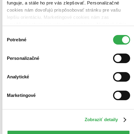
funguje, a stále ho pre vás zlepšovať. Personalizačné
cookies nám dovoľujú prispôsobovať stránku pre vašu
lepšiu orientáciu. Marketingové cookies nám zas
umožňujú zobrazenie relevantnej reklamy. Niektoré údaje
zdieľame aj s tretími stranami. Veľmi by nám pomohlo,
Výber
keby sme mohli používať všetky tieto cookies. Ďakujeme!
Potrebné
súhlasu
Personalizačné
Analytické
Jak vytrhnout velrybě stoličku
Marketingové
CZ
restaurovaná verze
Blanka Waleská
František Němec
Zobraziť detaily
Gabriela Vránová
Jana Dítětová