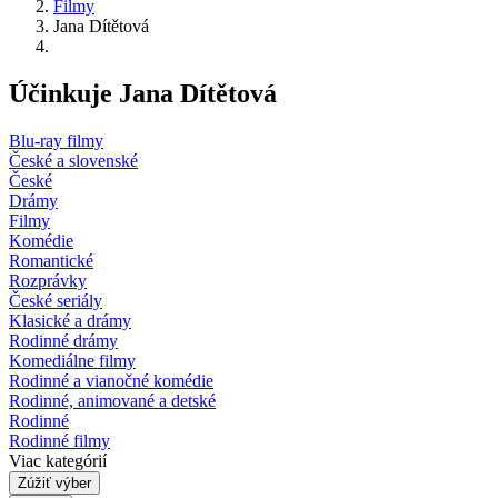
Filmy
Jana Dítětová
Účinkuje Jana Dítětová
Blu-ray filmy
České a slovenské
České
Drámy
Filmy
Komédie
Romantické
Rozprávky
České seriály
Klasické a drámy
Rodinné drámy
Komediálne filmy
Rodinné a vianočné komédie
Rodinné, animované a detské
Rodinné
Rodinné filmy
Viac kategórií
Zúžiť výber