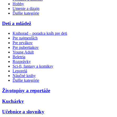
Hobby
Umenie a dizajn
Ďalšie kategórie
Deti a mládež
Knihorad – poradca kníh pre deti
Pre najmenších
Pre prvákov
Pre pubertiakov
Young Adult
Beletria
Rozprávky
Sci-fi, fantasy a komiksy
Leporelá
Náučné knihy
Ďalšie kategórie
Životopisy a reportáže
Kuchárky
Učebnice a slovníky