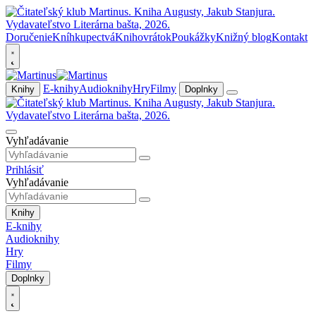
Doručenie
Kníhkupectvá
Knihovrátok
Poukážky
Knižný blog
Kontakt
E-knihy
Audioknihy
Hry
Filmy
Knihy
Doplnky
Vyhľadávanie
Prihlásiť
Vyhľadávanie
Knihy
E-knihy
Audioknihy
Hry
Filmy
Doplnky