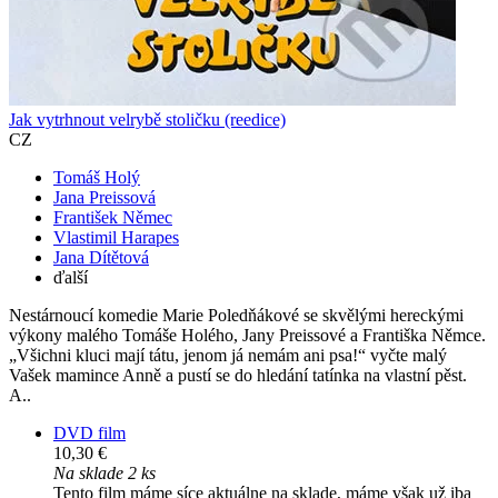
Jak vytrhnout velrybě stoličku (reedice)
CZ
Tomáš Holý
Jana Preissová
František Němec
Vlastimil Harapes
Jana Dítětová
ďalší
Nestárnoucí komedie Marie Poledňákové se skvělými hereckými
výkony malého Tomáše Holého, Jany Preissové a Františka Němce.
„Všichni kluci mají tátu, jenom já nemám ani psa!“ vyčte malý
Vašek mamince Anně a pustí se do hledání tatínka na vlastní pěst.
A..
DVD film
10,30 €
Na sklade 2 ks
Tento film máme síce aktuálne na sklade, máme však už iba