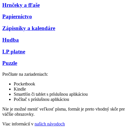
Hrnčeky a fľaše
Papiernictvo
Zápisníky a kalendáre
Hudba
LP platne
Puzzle
Prečítate na zariadeniach:
Pocketbook
Kindle
Smartfón či tablet s príslušnou aplikáciou
Počítač s príslušnou aplikáciou
Nie je možné meniť veľkosť písma, formát je preto vhodný skôr pre
väčšie obrazovky.
Viac informácií v
našich návodoch