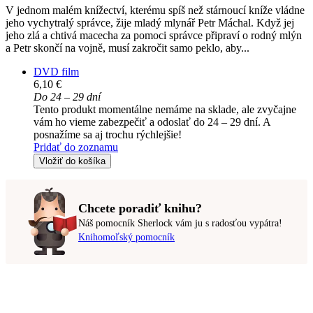
V jednom malém knížectví, kterému spíš než stárnoucí kníže vládne
jeho vychytralý správce, žije mladý mlynář Petr Máchal. Když jej
jeho zlá a chtivá macecha za pomoci správce připraví o rodný mlýn
a Petr skončí na vojně, musí zakročit samo peklo, aby...
DVD film
6,10 €
Do 24 – 29 dní
Tento produkt momentálne nemáme na sklade, ale zvyčajne
vám ho vieme zabezpečiť a odoslať do 24 – 29 dní. A
posnažíme sa aj trochu rýchlejšie!
Pridať do zoznamu
Vložiť do košíka
Chcete poradiť knihu?
Náš pomocník Sherlock vám ju s radosťou vypátra!
Knihomoľský pomocník