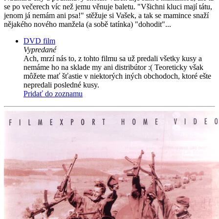
se po večerech víc než jemu věnuje baletu. "Všichni kluci mají tátu,
jenom já nemám ani psa!" stěžuje si Vašek, a tak se mamince snaží
nějakého nového manžela (a sobě tatínka) "dohodit"...
DVD film
Vypredané
Ach, mrzí nás to, z tohto filmu sa už predali všetky kusy a
nemáme ho na sklade my ani distribútor :( Teoreticky však
môžete mať šťastie v niektorých iných obchodoch, ktoré ešte
nepredali posledné kusy.
Pridať do zoznamu