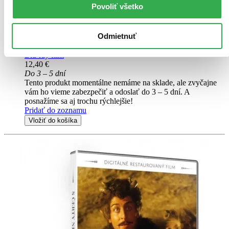
Jana Preissová
Povoliť všetko
ďalší
Tento film byl digitálně restaurován v roce 2022 na pracovištích
Odmietnuť
České televize metodou Digitálně restaurovaného autorizátu DRA...
Blu-ray film
12,40 €
Do 3 – 5 dní
Tento produkt momentálne nemáme na sklade, ale zvyčajne
vám ho vieme zabezpečiť a odoslať do 3 – 5 dní. A
posnažíme sa aj trochu rýchlejšie!
Pridať do zoznamu
Vložiť do košíka