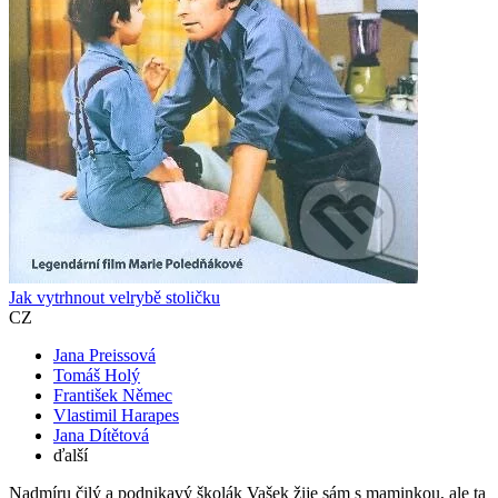
Jak vytrhnout velrybě stoličku
CZ
Jana Preissová
Tomáš Holý
František Němec
Vlastimil Harapes
Jana Dítětová
ďalší
Nadmíru čilý a podnikavý školák Vašek žije sám s maminkou, ale ta