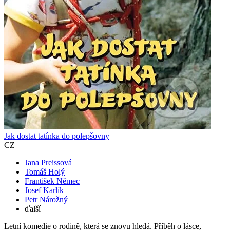
Jak dostat tatínka do polepšovny
CZ
Jana Preissová
Tomáš Holý
František Němec
Josef Karlík
Petr Nárožný
ďalší
Letní komedie o rodině, která se znovu hledá. Příběh o lásce,