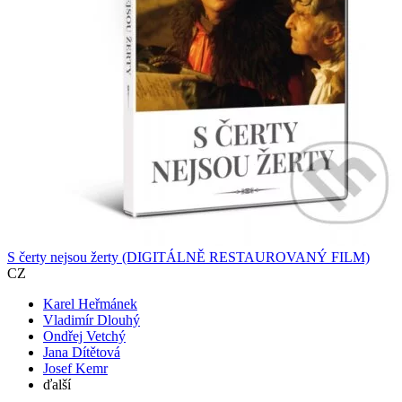
S čerty nejsou žerty (DIGITÁLNĚ RESTAUROVANÝ FILM)
CZ
Karel Heřmánek
Vladimír Dlouhý
Ondřej Vetchý
Jana Dítětová
Josef Kemr
ďalší