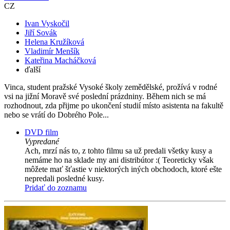
CZ
Ivan Vyskočil
Jiří Sovák
Helena Kružíková
Vladimír Menšík
Kateřina Macháčková
ďalší
Vinca, student pražské Vysoké školy zemědělské, prožívá v rodné
vsi na jižní Moravě své poslední prázdniny. Během nich se má
rozhodnout, zda přijme po ukončení studií místo asistenta na fakultě
nebo se vrátí do Dobrého Pole...
DVD film
Vypredané
Ach, mrzí nás to, z tohto filmu sa už predali všetky kusy a
nemáme ho na sklade my ani distribútor :( Teoreticky však
môžete mať šťastie v niektorých iných obchodoch, ktoré ešte
nepredali posledné kusy.
Pridať do zoznamu