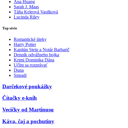
Ana Huang
Sarah J. Maas
Táňa Keleová Vasilková
Lucinda Riley
Top série
Romantické úteky
Harry Potter
Kapitán Stein a Notár Barbarič
Denník odvážneho bojka
Krimi Dominika Dána
Učím sa rozprávať
Duna
Smradi
Darčekové poukážky
Čítačky e-kníh
Vecičky od Martinusu
Káva, čaj a pochutiny