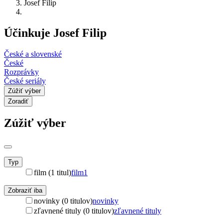
Josef Filip
Účinkuje Josef Filip
České a slovenské
České
Rozprávky
České seriály
Zúžiť výber
Zoradiť
Zúžiť výber
Typ
film (1 titul)
film
1
Zobraziť iba
novinky (0 titulov)
novinky
zľavnené tituly (0 titulov)
zľavnené tituly