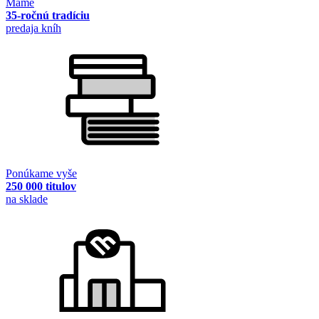
Máme
35-ročnú tradíciu
predaja kníh
Ponúkame vyše
250 000 titulov
na sklade