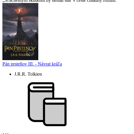
Šľachetným skutkom by nemal stáť v ceste chladný rozum.
Pán prsteňov III. - Návrat kráľa
J.R.R. Tolkien