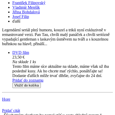
František Filipovský
Vladimír Menšík
Jiřina Bohdalová
Josef Filip
ďalší
Legendární seriál plný humoru, kouzel a triků nyní exkluzivně v
remastrované verzi. Pan Tau, chvíli malý panáček a chvíli seriózně
vypadající gentleman s laskavým úsměvem na tváři a s kouzelnou
buřinkou na hlavě, přináší...
DVD film
23,50 €
Na sklade 1 ks
Tento film máme síce aktuálne na sklade, máme však už iba
posledné kusy. Ak ho chcete mať rýchlo, ponáhľajte sa!
Dodanie ďalších môže trvať dlhšie, zvyčajne do 24 dní.
Pridať do zoznamu
Vložiť do košíka
Hore
Pridať citát