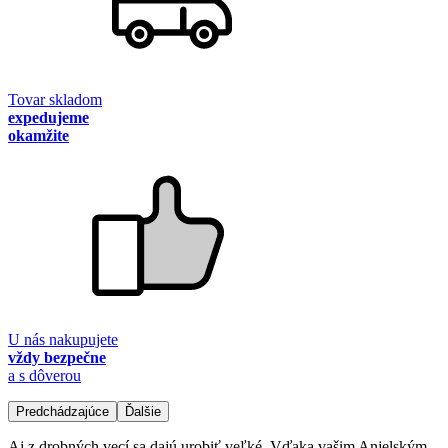
Tovar skladom
expedujeme
okamžite
U nás nakupujete
vždy bezpečne
a s dôverou
Predchádzajúce
Ďalšie
Aj z drobných vecí sa dajú urobiť veľké. Vďaka vašim Anjelským