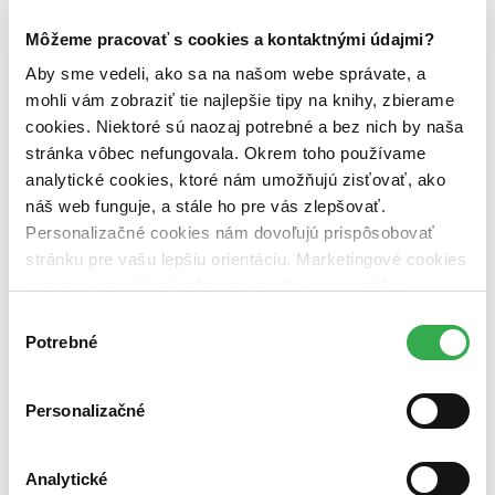
Zoradiť
Môžeme pracovať s cookies a kontaktnými údajmi?
Aby sme vedeli, ako sa na našom webe správate, a
mohli vám zobraziť tie najlepšie tipy na knihy, zbierame
cookies. Niektoré sú naozaj potrebné a bez nich by naša
Bestsellery
stránka vôbec nefungovala. Okrem toho používame
Top hodnotené
Novinky
analytické cookies, ktoré nám umožňujú zisťovať, ako
Najdrahšie
náš web funguje, a stále ho pre vás zlepšovať.
Najlacnejšie
Personalizačné cookies nám dovoľujú prispôsobovať
Najvyššia zľava
stránku pre vašu lepšiu orientáciu. Marketingové cookies
nám zas umožňujú zobrazenie relevantnej reklamy.
Niektoré údaje zdieľame aj s tretími stranami. Veľmi by
Výber
nám pomohlo, keby sme mohli používať všetky tieto
Potrebné
súhlasu
cookies. Ďakujeme!
Personalizačné
Analytické