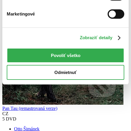
Marketingové
Zobraziť detaily
Povoliť všetko
Odmietnuť
Pan Tau (remastrovaná verze)
CZ
5 DVD
Otto Šimánek