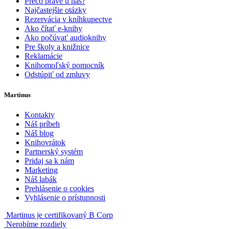
Prečo práve u nás?
Najčastejšie otázky
Rezervácia v kníhkupectve
Ako čítať e-knihy
Ako počúvať audioknihy
Pre školy a knižnice
Reklamácie
Knihomoľský pomocník
Odstúpiť od zmluvy
Martinus
Kontakty
Náš príbeh
Náš blog
Knihovrátok
Partnerský systém
Pridaj sa k nám
Marketing
Náš labák
Prehlásenie o cookies
Vyhlásenie o prístupnosti
Martinus je certifikovaný B Corp
Nerobíme rozdiely