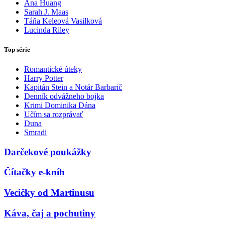
Ana Huang
Sarah J. Maas
Táňa Keleová Vasilková
Lucinda Riley
Top série
Romantické úteky
Harry Potter
Kapitán Stein a Notár Barbarič
Denník odvážneho bojka
Krimi Dominika Dána
Učím sa rozprávať
Duna
Smradi
Darčekové poukážky
Čítačky e-kníh
Vecičky od Martinusu
Káva, čaj a pochutiny