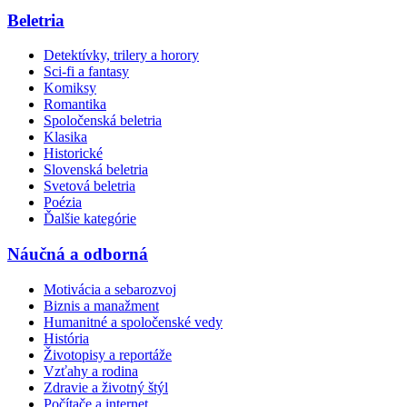
Beletria
Detektívky, trilery a horory
Sci-fi a fantasy
Komiksy
Romantika
Spoločenská beletria
Klasika
Historické
Slovenská beletria
Svetová beletria
Poézia
Ďalšie kategórie
Náučná a odborná
Motivácia a sebarozvoj
Biznis a manažment
Humanitné a spoločenské vedy
História
Životopisy a reportáže
Vzťahy a rodina
Zdravie a životný štýl
Počítače a internet