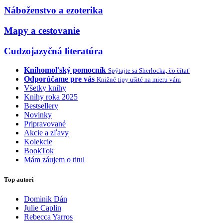
Náboženstvo a ezoterika
Mapy a cestovanie
Cudzojazyčná literatúra
Knihomoľský pomocník
Spýtajte sa Sherlocka, čo čítať
Odporúčame pre vás
Knižné tipy ušité na mieru vám
Všetky knihy
Knihy roka 2025
Bestsellery
Novinky
Pripravované
Akcie a zľavy
Kolekcie
BookTok
Mám záujem o titul
Top autori
Dominik Dán
Julie Caplin
Rebecca Yarros