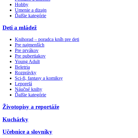
Hobby
Umenie a dizajn
Ďalšie kategórie
Deti a mládež
Knihorad – poradca kníh pre deti
Pre najmenších
Pre prvákov
Pre pubertiakov
Young Adult
Beletria
Rozprávky
Sci-fi, fantasy a komiksy
Leporelá
Náučné knihy
Ďalšie kategórie
Životopisy a reportáže
Kuchárky
Učebnice a slovníky