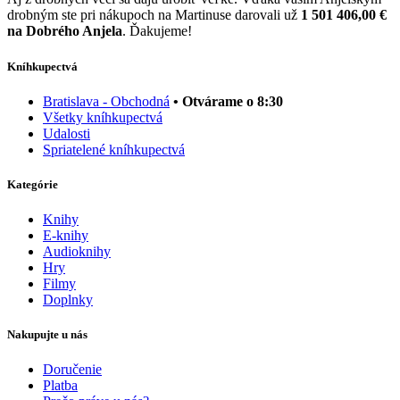
drobným ste pri nákupoch na Martinuse darovali už
1 501 406,00 €
na Dobrého Anjela
. Ďakujeme!
Kníhkupectvá
Bratislava - Obchodná
• Otvárame o 8:30
Všetky kníhkupectvá
Udalosti
Spriatelené kníhkupectvá
Kategórie
Knihy
E-knihy
Audioknihy
Hry
Filmy
Doplnky
Nakupujte u nás
Doručenie
Platba