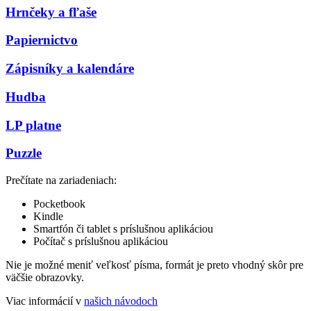
Hrnčeky a fľaše
Papiernictvo
Zápisníky a kalendáre
Hudba
LP platne
Puzzle
Prečítate na zariadeniach:
Pocketbook
Kindle
Smartfón či tablet s príslušnou aplikáciou
Počítač s príslušnou aplikáciou
Nie je možné meniť veľkosť písma, formát je preto vhodný skôr pre
väčšie obrazovky.
Viac informácií v
našich návodoch