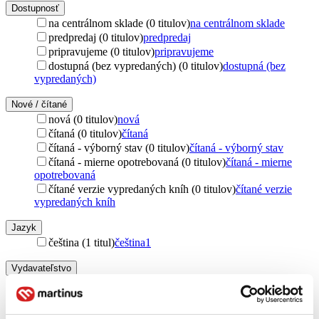
Dostupnosť
na centrálnom sklade (0 titulov)
na centrálnom sklade
predpredaj (0 titulov)
predpredaj
pripravujeme (0 titulov)
pripravujeme
dostupná (bez vypredaných) (0 titulov)
dostupná (bez
vypredaných)
Nové / čítané
nová (0 titulov)
nová
čítaná (0 titulov)
čítaná
čítaná - výborný stav (0 titulov)
čítaná - výborný stav
čítaná - mierne opotrebovaná (0 titulov)
čítaná - mierne
opotrebovaná
čítané verzie vypredaných kníh (0 titulov)
čítané verzie
vypredaných kníh
Jazyk
čeština (1 titul)
čeština
1
Vydavateľstvo
Česká televize (1 titul)
Česká televize
1
Zúžiť výber