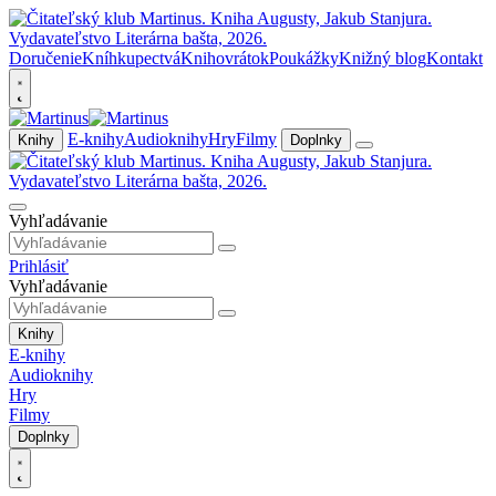
Doručenie
Kníhkupectvá
Knihovrátok
Poukážky
Knižný blog
Kontakt
E-knihy
Audioknihy
Hry
Filmy
Knihy
Doplnky
Vyhľadávanie
Prihlásiť
Vyhľadávanie
Knihy
E-knihy
Audioknihy
Hry
Filmy
Doplnky