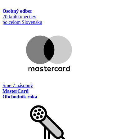
Osobný odber
20 kníhkupectiev
po celom Slovensku
Sme 7-násobný
MasterCard
Obchodník roka