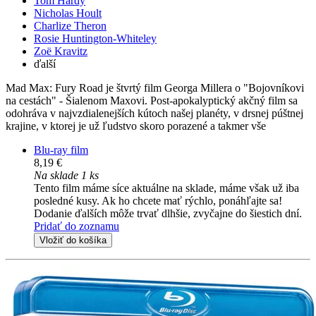
Tom Hardy
Nicholas Hoult
Charlize Theron
Rosie Huntington-Whiteley
Zoë Kravitz
ďalší
Mad Max: Fury Road je štvrtý film Georga Millera o "Bojovníkovi
na cestách" - Šialenom Maxovi. Post-apokalyptický akčný film sa
odohráva v najvzdialenejších kútoch našej planéty, v drsnej púštnej
krajine, v ktorej je už ľudstvo skoro porazené a takmer vše
Blu-ray film
8,19 €
Na sklade 1 ks
Tento film máme síce aktuálne na sklade, máme však už iba
posledné kusy. Ak ho chcete mať rýchlo, ponáhľajte sa!
Dodanie ďalších môže trvať dlhšie, zvyčajne do šiestich dní.
Pridať do zoznamu
Vložiť do košíka