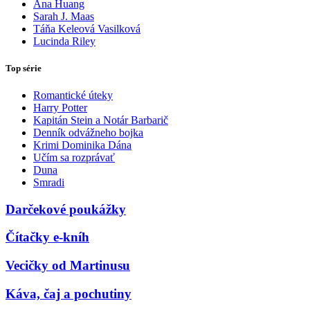
Ana Huang
Sarah J. Maas
Táňa Keleová Vasilková
Lucinda Riley
Top série
Romantické úteky
Harry Potter
Kapitán Stein a Notár Barbarič
Denník odvážneho bojka
Krimi Dominika Dána
Učím sa rozprávať
Duna
Smradi
Darčekové poukážky
Čítačky e-kníh
Vecičky od Martinusu
Káva, čaj a pochutiny