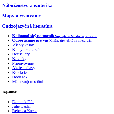
Náboženstvo a ezoterika
Mapy a cestovanie
Cudzojazyčná literatúra
Knihomoľský pomocník
Spýtajte sa Sherlocka, čo čítať
Odporúčame pre vás
Knižné tipy ušité na mieru vám
Všetky knihy
Knihy roka 2025
Bestsellery
Novinky
Pripravované
Akcie a zľavy
Kolekcie
BookTok
Mám záujem o titul
Top autori
Dominik Dán
Julie Caplin
Rebecca Yarros