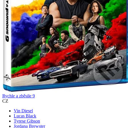
Rychle a zběsile 9
CZ
Vin Diesel
Lucas Black
Tyrese Gibson
Jordana Brewster