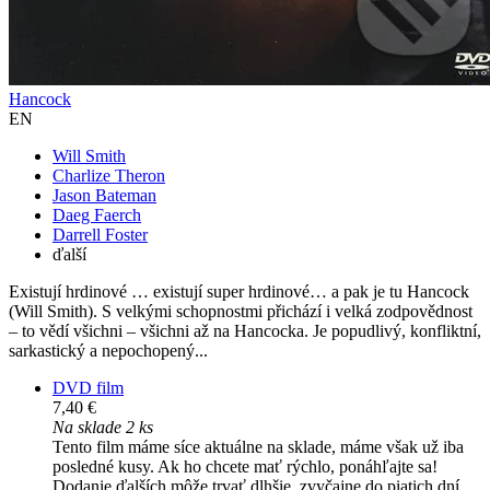
Hancock
EN
Will Smith
Charlize Theron
Jason Bateman
Daeg Faerch
Darrell Foster
ďalší
Existují hrdinové … existují super hrdinové… a pak je tu Hancock
(Will Smith). S velkými schopnostmi přichází i velká zodpovědnost
– to vědí všichni – všichni až na Hancocka. Je popudlivý, konfliktní,
sarkastický a nepochopený...
DVD film
7,40 €
Na sklade 2 ks
Tento film máme síce aktuálne na sklade, máme však už iba
posledné kusy. Ak ho chcete mať rýchlo, ponáhľajte sa!
Dodanie ďalších môže trvať dlhšie, zvyčajne do piatich dní.