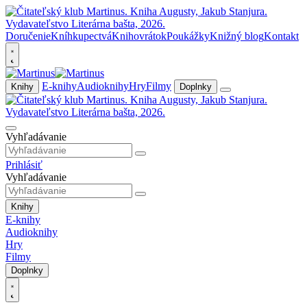
Doručenie
Kníhkupectvá
Knihovrátok
Poukážky
Knižný blog
Kontakt
E-knihy
Audioknihy
Hry
Filmy
Knihy
Doplnky
Vyhľadávanie
Prihlásiť
Vyhľadávanie
Knihy
E-knihy
Audioknihy
Hry
Filmy
Doplnky