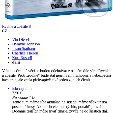
Rychle a zběsile 8
CZ
Vin Diesel
Dwayne Johnson
Jason Statham
Charlize Theron
Kurt Russell
ďalší
Velmi nečekané věci se budou odehrávat v osmém díle série Rychle
a zběsile. Proti „rodině" bude stát nejen velmi schopná a nebezpečná
hackerka, ale zcela překvapivě také jeden z jejích členů...
Blu-ray film
7,50 €
Na sklade 1 ks
Tento film máme síce aktuálne na sklade, máme však už iba
posledné kusy. Ak ho chcete mať rýchlo, ponáhľajte sa!
Dodanie ďalších môže trvať dlhšie, zvyčajne do šiestich dní.