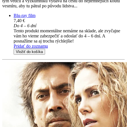
tým vědců a výzkumníků vydává na cestu do nejtemnějších koutů
vesmíru, aby tu pátral po původu lidstva...
Blu-ray film
7,40 €
Do 4 – 6 dní
Tento produkt momentálne nemáme na sklade, ale zvyčajne
vám ho vieme zabezpečiť a odoslať do 4 – 6 dní. A
posnažíme sa aj trochu rýchlejšie!
Pridať do zoznamu
Vložiť do košíka