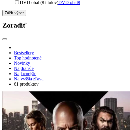
DVD obal (8 titulov)
DVD obal
8
Zúžiť výber
Zoradiť
Bestsellery
Top hodnotené
Novinky
Najdrahšie
Najlacnejšie
Najvyššia zľava
61 produktov