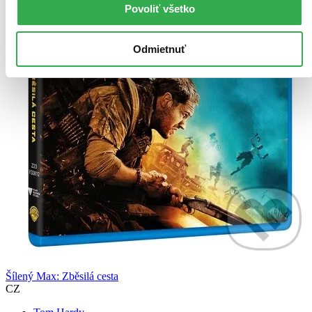
Povoliť všetko
Odmietnuť
Šílený Max: Zběsilá cesta
CZ