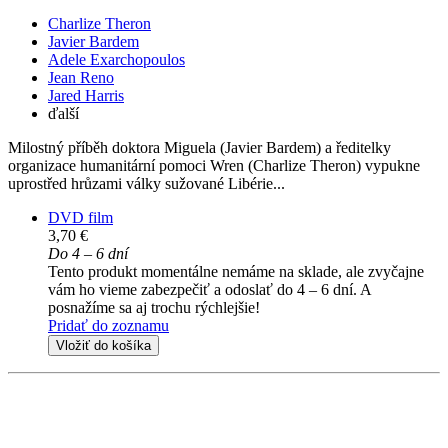
Charlize Theron
Javier Bardem
Adele Exarchopoulos
Jean Reno
Jared Harris
ďalší
Milostný příběh doktora Miguela (Javier Bardem) a ředitelky
organizace humanitární pomoci Wren (Charlize Theron) vypukne
uprostřed hrůzami války sužované Libérie...
DVD film
3,70 €
Do 4 – 6 dní
Tento produkt momentálne nemáme na sklade, ale zvyčajne
vám ho vieme zabezpečiť a odoslať do 4 – 6 dní. A
posnažíme sa aj trochu rýchlejšie!
Pridať do zoznamu
Vložiť do košíka