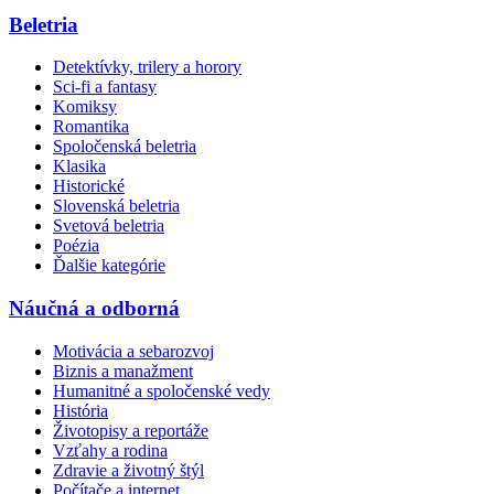
Beletria
Detektívky, trilery a horory
Sci-fi a fantasy
Komiksy
Romantika
Spoločenská beletria
Klasika
Historické
Slovenská beletria
Svetová beletria
Poézia
Ďalšie kategórie
Náučná a odborná
Motivácia a sebarozvoj
Biznis a manažment
Humanitné a spoločenské vedy
História
Životopisy a reportáže
Vzťahy a rodina
Zdravie a životný štýl
Počítače a internet