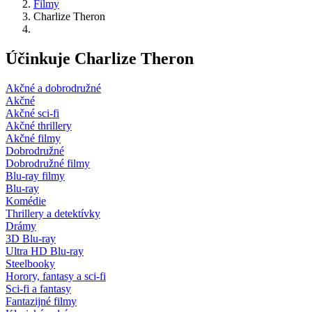
Filmy
Charlize Theron
Účinkuje Charlize Theron
Akčné a dobrodružné
Akčné
Akčné sci-fi
Akčné thrillery
Akčné filmy
Dobrodružné
Dobrodružné filmy
Blu-ray filmy
Blu-ray
Komédie
Thrillery a detektívky
Drámy
3D Blu-ray
Ultra HD Blu-ray
Steelbooky
Horory, fantasy a sci-fi
Sci-fi a fantasy
Fantazijné filmy