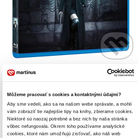
Atomic Blonde: Bez lítosti
CZ
Charlize Theron
James McAvoy
Môžeme pracovať s cookies a kontaktnými údajmi?
John Goodman
Sofia Boutella
Aby sme vedeli, ako sa na našom webe správate, a mohli
Toby Jones
vám zobraziť tie najlepšie tipy na knihy, zbierame cookies.
ďalší
Niektoré sú naozaj potrebné a bez nich by naša stránka
Agentka MI6 Lorraine Broughton (Charlize Theron) je vyslána
vôbec nefungovala. Okrem toho používame analytické
během studené války do Berlína, aby vyšetřila vraždu kolegy...
cookies, ktoré nám umožňujú zisťovať, ako náš web