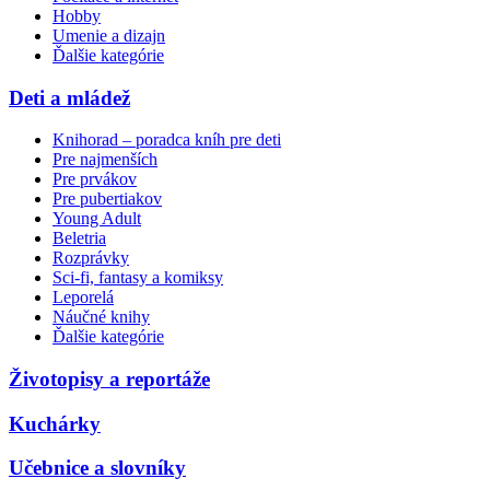
Hobby
Umenie a dizajn
Ďalšie kategórie
Deti a mládež
Knihorad – poradca kníh pre deti
Pre najmenších
Pre prvákov
Pre pubertiakov
Young Adult
Beletria
Rozprávky
Sci-fi, fantasy a komiksy
Leporelá
Náučné knihy
Ďalšie kategórie
Životopisy a reportáže
Kuchárky
Učebnice a slovníky