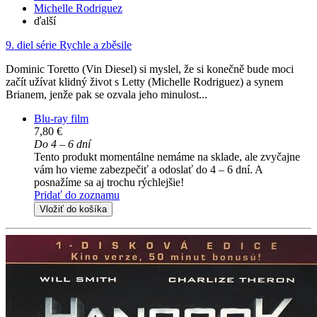
Michelle Rodriguez
ďalší
9. diel série
Rychle a zběsile
Dominic Toretto (Vin Diesel) si myslel, že si konečně bude moci
začít užívat klidný život s Letty (Michelle Rodriguez) a synem
Brianem, jenže pak se ozvala jeho minulost...
Blu-ray film
7,80 €
Do 4 – 6 dní
Tento produkt momentálne nemáme na sklade, ale zvyčajne
vám ho vieme zabezpečiť a odoslať do 4 – 6 dní. A
posnažíme sa aj trochu rýchlejšie!
Pridať do zoznamu
Vložiť do košíka