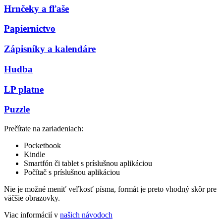
Hrnčeky a fľaše
Papiernictvo
Zápisníky a kalendáre
Hudba
LP platne
Puzzle
Prečítate na zariadeniach:
Pocketbook
Kindle
Smartfón či tablet s príslušnou aplikáciou
Počítač s príslušnou aplikáciou
Nie je možné meniť veľkosť písma, formát je preto vhodný skôr pre
väčšie obrazovky.
Viac informácií v
našich návodoch