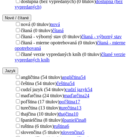
dostupná (bez vypredaných) (0 titulov)
dostupná (bez
vypredaných)
Nové / čítané
nová (0 titulov)
nová
čítaná (0 titulov)
čítaná
čítaná - výborný stav (0 titulov)
čítaná - výborný stav
čítaná - mierne opotrebovaná (0 titulov)
čítaná - mierne
opotrebovaná
čítané verzie vypredaných kníh (0 titulov)
čítané verzie
vypredaných kníh
Jazyk
angličtina (54 titulov)
angličtina
54
čeština (54 titulov)
čeština
54
cudzí jazyk (54 titulov)
cudzí jazyk
54
maďarčina (24 titulov)
maďarčina
24
poľština (17 titulov)
poľština
17
turečtina (13 titulov)
turečtina
13
thajčina (10 titulov)
thajčina
10
španielčina (8 titulov)
španielčina
8
ruština (6 titulov)
ruština
6
slovenčina (5 titulov)
slovenčina
5