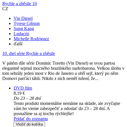
Rychle a zběsile 10
CZ
Vin Diesel
Tyrese Gibson
Sung Kang
Ludacris
Michelle Rodriguez
ďalší
10. diel série
Rychle a zběsile
V pátém díle série Dominic Toretto (Vin Diesel) se svou partou
elegantně sejmul mocného brazilského narkobarona. Velkou úlohu v
tom sehrály jeden most v Rio de Janeiro a obří sejf, který po něm
Domovi parťáci táhli. Nikdo z nich neměl tušení, že...
DVD film
8,19 €
Do 23 – 28 dní
Tento produkt momentálne nemáme na sklade, ale zvyčajne
vám ho vieme zabezpečiť a odoslať do 23 – 28 dní. A
posnažíme sa aj trochu rýchlejšie!
Pridať do zoznamu
Vložiť do košíka