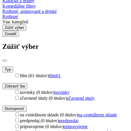
Klasické a drámy
Komediálne filmy
Rodinné, animované a detské
Rodinné
Viac kategórií
Zúžiť výber
Zoradiť
Zúžiť výber
Typ
film (61 titulov)
film
61
Zobraziť iba
novinky (0 titulov)
novinky
zľavnené tituly (0 titulov)
zľavnené tituly
Dostupnosť
na centrálnom sklade (0 titulov)
na centrálnom sklade
predpredaj (0 titulov)
predpredaj
pripravujeme (0 titulov)
pripravujeme