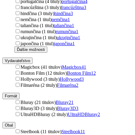
portugalčina (4 tituly)
portugalčina
4
francúzština (3 tituly)
francúzština
3
hindčina (3 tituly)
hindčina
3
nemčina (1 titul)
nemčina
1
taliančina (1 titul)
taliančina
1
rumunčina (1 titul)
rumunčina
1
ukrajinčina (1 titul)
ukrajinčina
1
japončina (1 titul)
japončina
1
Ďalšie možnosti
Vydavateľstvo
Magicbox (41 titulov)
Magicbox
41
Bonton Film (12 titulov)
Bonton Film
12
Hollywood (3 tituly)
Hollywood
3
Filmaréna (2 tituly)
Filmaréna
2
Formát
Bluray (21 titulov)
Bluray
21
Bluray3D (3 tituly)
Bluray3D
3
UltraHDBluray (2 tituly)
UltraHDBluray
2
Obal
Steelbook (11 titulov)
Steelbook
11