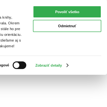
Povoliť všetko
a knihy,
ovala. Okrem
Odmietnuť
stále ho pre
u orientáciu.
dieľame aj s
Ďakujeme!
ngové
Zobraziť detaily