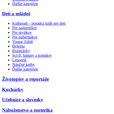
Ďalšie kategórie
Deti a mládež
Knihorad – poradca kníh pre deti
Pre najmenších
Pre prvákov
Pre pubertiakov
Young Adult
Beletria
Rozprávky
Sci-fi, fantasy a komiksy
Leporelá
Náučné knihy
Ďalšie kategórie
Životopisy a reportáže
Kuchárky
Učebnice a slovníky
Náboženstvo a ezoterika