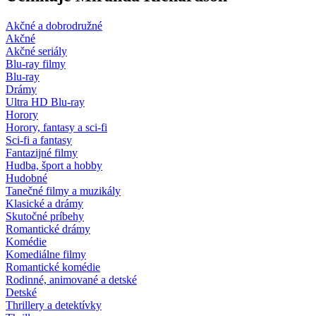
Akčné a dobrodružné
Akčné
Akčné seriály
Blu-ray filmy
Blu-ray
Drámy
Ultra HD Blu-ray
Horory
Horory, fantasy a sci-fi
Sci-fi a fantasy
Fantazijné filmy
Hudba, šport a hobby
Hudobné
Tanečné filmy a muzikály
Klasické a drámy
Skutočné príbehy
Romantické drámy
Komédie
Komediálne filmy
Romantické komédie
Rodinné, animované a detské
Detské
Thrillery a detektívky