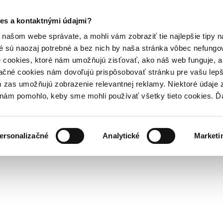
es a kontaktnými údajmi?
našom webe správate, a mohli vám zobraziť tie najlepšie tipy n
é sú naozaj potrebné a bez nich by naša stránka vôbec nefung
 cookies, ktoré nám umožňujú zisťovať, ako náš web funguje, a 
ačné cookies nám dovoľujú prispôsobovať stránku pre vašu lepši
zas umožňujú zobrazenie relevantnej reklamy. Niektoré údaje z
y nám pomohlo, keby sme mohli používať všetky tieto cookies. 
ersonalizačné
Analytické
Marketi