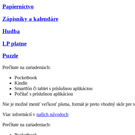
Papiernictvo
Zápisníky a kalendáre
Hudba
LP platne
Puzzle
Prečítate na zariadeniach:
Pocketbook
Kindle
Smartfón či tablet s príslušnou aplikáciou
Počítač s príslušnou aplikáciou
Nie je možné meniť veľkosť písma, formát je preto vhodný skôr pre 
Viac informácií v
našich návodoch
Prečítate na zariadeniach:
Pocketbook