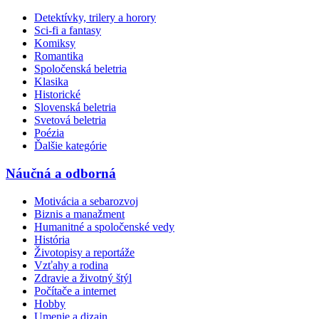
Detektívky, trilery a horory
Sci-fi a fantasy
Komiksy
Romantika
Spoločenská beletria
Klasika
Historické
Slovenská beletria
Svetová beletria
Poézia
Ďalšie kategórie
Náučná a odborná
Motivácia a sebarozvoj
Biznis a manažment
Humanitné a spoločenské vedy
História
Životopisy a reportáže
Vzťahy a rodina
Zdravie a životný štýl
Počítače a internet
Hobby
Umenie a dizajn