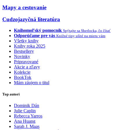
Mapy a cestovanie
Cudzojazyčná literatúra
Knihomoľský pomocník
Spýtajte sa Sherlocka, čo čítať
Odporúčame pre vás
Knižné tipy ušité na mieru vám
Všetky knihy
Knihy roka 2025
Bestsellery
Novinky
Pripravované
Akcie a zľavy
Kolekcie
BookTok
Mám záujem o titul
Top autori
Dominik Dán
Julie Caplin
Rebecca Yarros
Ana Huang
Sarah J. Maas