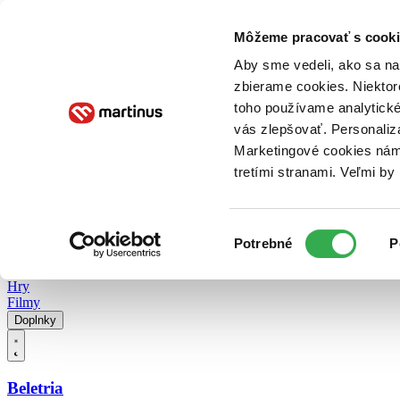
Doručenie
Kníhkupectvá
Knihovrátok
Poukážky
Knižný blog
Kontakt
Môžeme pracovať s cooki
Aby sme vedeli, ako sa na 
zbierame cookies. Niektor
E-knihy
Audioknihy
Hry
Filmy
Knihy
Doplnky
toho používame analytické
vás zlepšovať. Personaliz
Vyhľadávanie
Marketingové cookies nám 
tretími stranami. Veľmi b
Prihlásiť
Vyhľadávanie
Výber
Knihy
Potrebné
P
súhlasu
E-knihy
Audioknihy
Hry
Filmy
Doplnky
Beletria