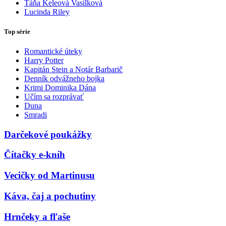
Táňa Keleová Vasilková
Lucinda Riley
Top série
Romantické úteky
Harry Potter
Kapitán Stein a Notár Barbarič
Denník odvážneho bojka
Krimi Dominika Dána
Učím sa rozprávať
Duna
Smradi
Darčekové poukážky
Čítačky e-kníh
Vecičky od Martinusu
Káva, čaj a pochutiny
Hrnčeky a fľaše