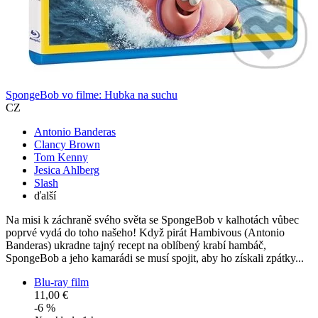
SpongeBob vo filme: Hubka na suchu
CZ
Antonio Banderas
Clancy Brown
Tom Kenny
Jesica Ahlberg
Slash
ďalší
Na misi k záchraně svého světa se SpongeBob v kalhotách vůbec
poprvé vydá do toho našeho! Když pirát Hambivous (Antonio
Banderas) ukradne tajný recept na oblíbený krabí hambáč,
SpongeBob a jeho kamarádi se musí spojit, aby ho získali zpátky...
Blu-ray film
11,00 €
-6 %