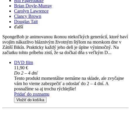
Bill Fagerbakke
Brian Doyle-Murray
Carolyn Lawrence
Clancy Brown
Douglas Tait
ďalší
SpongeBob je animovanou ikonou niekoľkých generácií, ktoré baví
svojím nákazlivo bláznivým životným štýlom na morskom dne v
Zátiší Bikín. Prakticky každý jeho deň je úplne výnimočný. Na
začiatku tohto príbehu zistí, že sa dočkal dňa s veľkým D...
DVD film
11,90 €
Do 2 – 4 dní
Tento produkt momentálne nemáme na sklade, ale zvyčajne
vám ho vieme zabezpečiť a odoslať do 2 – 4 dní. A
posnažíme sa aj trochu rýchlejšie!
Pridať do zoznamu
Vložiť do košíka