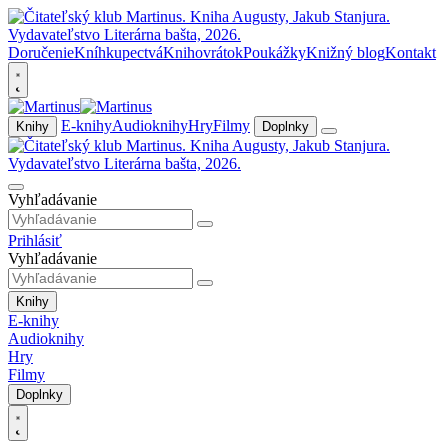
Doručenie
Kníhkupectvá
Knihovrátok
Poukážky
Knižný blog
Kontakt
E-knihy
Audioknihy
Hry
Filmy
Knihy
Doplnky
Vyhľadávanie
Prihlásiť
Vyhľadávanie
Knihy
E-knihy
Audioknihy
Hry
Filmy
Doplnky