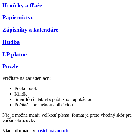
Hrnčeky a fľaše
Papiernictvo
Zápisníky a kalendáre
Hudba
LP platne
Puzzle
Prečítate na zariadeniach:
Pocketbook
Kindle
Smartfón či tablet s príslušnou aplikáciou
Počítač s príslušnou aplikáciou
Nie je možné meniť veľkosť písma, formát je preto vhodný skôr pre
väčšie obrazovky.
Viac informácií v
našich návodoch