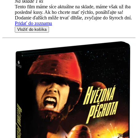
Na sklade 1 ks
Tento film máme síce aktuálne na sklade, máme však už iba
posledné kusy. Ak ho chcete mať rýchlo, ponáhľajte sa!
Dodanie ďalších môže trvať dlhšie, zvyčajne do štyroch dní.
Pridať do zoznamu
Vložiť do košíka