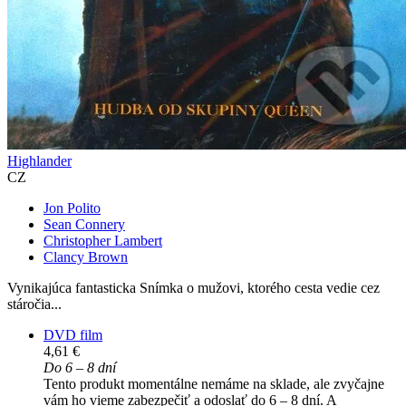
Highlander
CZ
Jon Polito
Sean Connery
Christopher Lambert
Clancy Brown
Vynikajúca fantasticka Snímka o mužovi, ktorého cesta vedie cez
stáročia...
DVD film
4,61 €
Do 6 – 8 dní
Tento produkt momentálne nemáme na sklade, ale zvyčajne
vám ho vieme zabezpečiť a odoslať do 6 – 8 dní. A