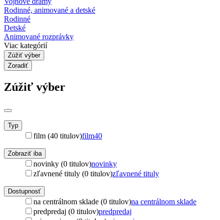
Vojnové drámy
Rodinné, animované a detské
Rodinné
Detské
Animované rozprávky
Viac kategórií
Zúžiť výber
Zoradiť
Zúžiť výber
Typ
film (40 titulov)
film
40
Zobraziť iba
novinky (0 titulov)
novinky
zľavnené tituly (0 titulov)
zľavnené tituly
Dostupnosť
na centrálnom sklade (0 titulov)
na centrálnom sklade
predpredaj (0 titulov)
predpredaj