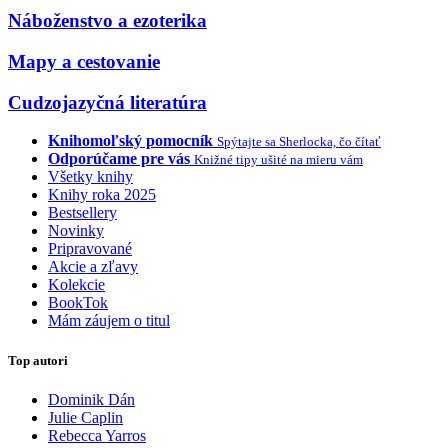
Náboženstvo a ezoterika
Mapy a cestovanie
Cudzojazyčná literatúra
Knihomoľský pomocník
Spýtajte sa Sherlocka, čo čítať
Odporúčame pre vás
Knižné tipy ušité na mieru vám
Všetky knihy
Knihy roka 2025
Bestsellery
Novinky
Pripravované
Akcie a zľavy
Kolekcie
BookTok
Mám záujem o titul
Top autori
Dominik Dán
Julie Caplin
Rebecca Yarros