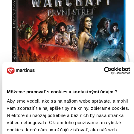
Warcraft: První střet
Môžeme pracovať s cookies a kontaktnými údajmi?
CZ
Aby sme vedeli, ako sa na našom webe správate, a mohli
Travis Fimmel
Paula Patton
vám zobraziť tie najlepšie tipy na knihy, zbierame cookies.
Ben Foster
Niektoré sú naozaj potrebné a bez nich by naša stránka
Dominic Cooper
vôbec nefungovala. Okrem toho používame analytické
Toby Kebbell
ďalší
cookies, ktoré nám umožňujú zisťovať, ako náš web