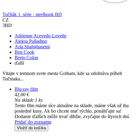
Tučňák 1. série - steelbook BD
CZ
3BD
Adrienne Acevedo Lovette
Aleksa Palladino
Aria Shahghasemi
Ben Cook
Berto Colon
ďalší
Vitajte v temnom svete mesta Gotham, kde sa odohráva príbeh
Tučniaka...
Blu-ray film
42,00 €
Na sklade 1 ks
Tento film máme síce aktuálne na sklade, máme však už iba
posledné kusy. Ak ho chcete mať rýchlo, ponáhľajte sa!
Dodanie ďalších môže trvať dlhšie, zvyčajne do štyroch dní.
Pridať do zoznamu
Vložiť do košíka