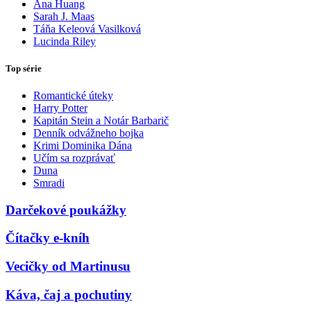
Ana Huang
Sarah J. Maas
Táňa Keleová Vasilková
Lucinda Riley
Top série
Romantické úteky
Harry Potter
Kapitán Stein a Notár Barbarič
Denník odvážneho bojka
Krimi Dominika Dána
Učím sa rozprávať
Duna
Smradi
Darčekové poukážky
Čítačky e-kníh
Vecičky od Martinusu
Káva, čaj a pochutiny