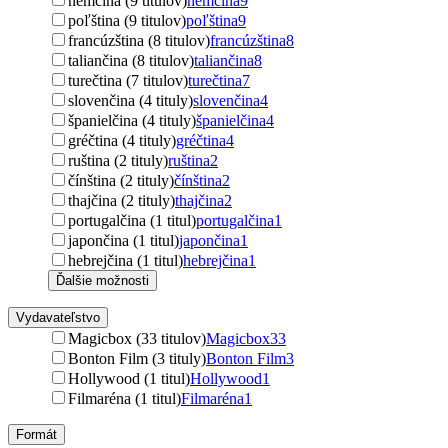
nemčina (9 titulov)
nemčina
9
poľština (9 titulov)
poľština
9
francúzština (8 titulov)
francúzština
8
taliančina (8 titulov)
taliančina
8
turečtina (7 titulov)
turečtina
7
slovenčina (4 tituly)
slovenčina
4
španielčina (4 tituly)
španielčina
4
gréčtina (4 tituly)
gréčtina
4
ruština (2 tituly)
ruština
2
čínština (2 tituly)
čínština
2
thajčina (2 tituly)
thajčina
2
portugalčina (1 titul)
portugalčina
1
japončina (1 titul)
japončina
1
hebrejčina (1 titul)
hebrejčina
1
Ďalšie možnosti
Vydavateľstvo
Magicbox (33 titulov)
Magicbox
33
Bonton Film (3 tituly)
Bonton Film
3
Hollywood (1 titul)
Hollywood
1
Filmaréna (1 titul)
Filmaréna
1
Formát