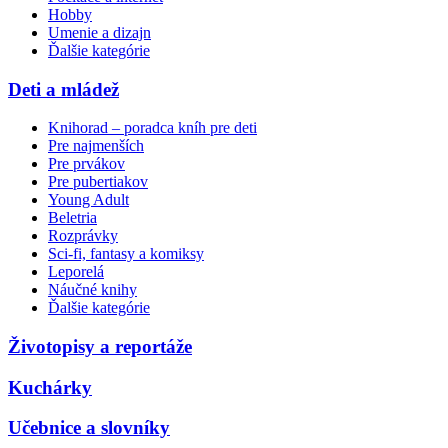
Hobby
Umenie a dizajn
Ďalšie kategórie
Deti a mládež
Knihorad – poradca kníh pre deti
Pre najmenších
Pre prvákov
Pre pubertiakov
Young Adult
Beletria
Rozprávky
Sci-fi, fantasy a komiksy
Leporelá
Náučné knihy
Ďalšie kategórie
Životopisy a reportáže
Kuchárky
Učebnice a slovníky