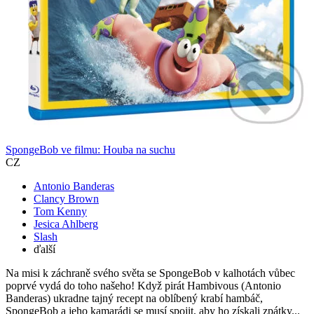
SpongeBob ve filmu: Houba na suchu
CZ
Antonio Banderas
Clancy Brown
Tom Kenny
Jesica Ahlberg
Slash
ďalší
Na misi k záchraně svého světa se SpongeBob v kalhotách vůbec
poprvé vydá do toho našeho! Když pirát Hambivous (Antonio
Banderas) ukradne tajný recept na oblíbený krabí hambáč,
SpongeBob a jeho kamarádi se musí spojit, aby ho získali zpátky...