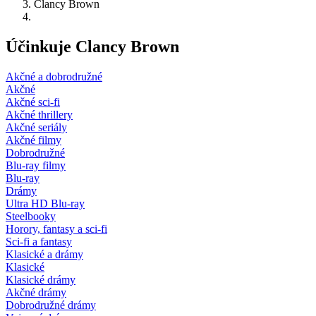
Clancy Brown
Účinkuje Clancy Brown
Akčné a dobrodružné
Akčné
Akčné sci-fi
Akčné thrillery
Akčné seriály
Akčné filmy
Dobrodružné
Blu-ray filmy
Blu-ray
Drámy
Ultra HD Blu-ray
Steelbooky
Horory, fantasy a sci-fi
Sci-fi a fantasy
Klasické a drámy
Klasické
Klasické drámy
Akčné drámy
Dobrodružné drámy