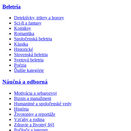
Beletria
Detektívky, trilery a horory
Sci-fi a fantasy
Komiksy
Romantika
Spoločenská beletria
Klasika
Historické
Slovenská beletria
Svetová beletria
Poézia
Ďalšie kategórie
Náučná a odborná
Motivácia a sebarozvoj
Biznis a manažment
Humanitné a spoločenské vedy
História
Životopisy a reportáže
Vzťahy a rodina
Zdravie a životný štýl
Počítače a internet