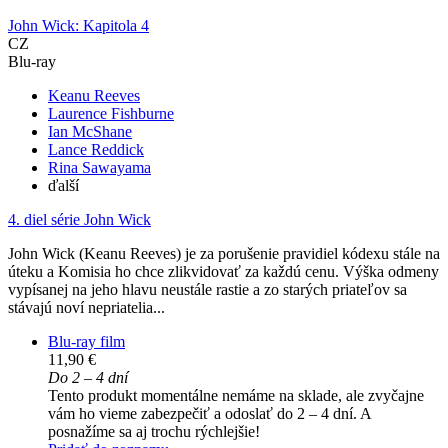
John Wick: Kapitola 4
CZ
Blu-ray
Keanu Reeves
Laurence Fishburne
Ian McShane
Lance Reddick
Rina Sawayama
ďalší
4. diel série
John Wick
John Wick (Keanu Reeves) je za porušenie pravidiel kódexu stále na
úteku a Komisia ho chce zlikvidovať za každú cenu. Výška odmeny
vypísanej na jeho hlavu neustále rastie a zo starých priateľov sa
stávajú noví nepriatelia...
Blu-ray film
11,90 €
Do 2 – 4 dní
Tento produkt momentálne nemáme na sklade, ale zvyčajne
vám ho vieme zabezpečiť a odoslať do 2 – 4 dní. A
posnažíme sa aj trochu rýchlejšie!