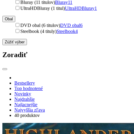
Bluray (11 titulov)
Bluray
11
UltraHDBluray (1 titul)
UltraHDBluray
1
Obal
DVD obal (6 titulov)
DVD obal
6
Steelbook (4 tituly)
Steelbook
4
Zúžiť výber
Zoradiť
Bestsellery
Top hodnotené
Novinky
Najdrahšie
Najlacnejšie
Najvyššia zľava
40 produktov