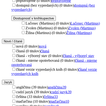
pripravujeme (0 titulov)
pripravujeme
dostupná (bez vypredaných) (0 titulov)
dostupná (bez
vypredaných)
Dostupnosť v kníhkupectve
Lučenec (Martinus) (0 titulov)
Lučenec (Martinus)
Zvolen (Martinus) (0 titulov)
Zvolen (Martinus)
Žilina (Martinus) (0 titulov)
Žilina (Martinus)
Nové / čítané
nová (0 titulov)
nová
čítaná (0 titulov)
čítaná
čítaná - výborný stav (0 titulov)
čítaná - výborný stav
čítaná - mierne opotrebovaná (0 titulov)
čítaná - mierne
opotrebovaná
čítané verzie vypredaných kníh (0 titulov)
čítané verzie
vypredaných kníh
Jazyk
angličtina (39 titulov)
angličtina
39
cudzí jazyk (39 titulov)
cudzí jazyk
39
čeština (33 titulov)
čeština
33
maďarčina (10 titulov)
maďarčina
10