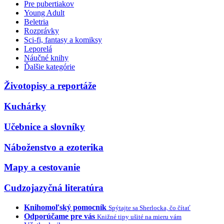
Pre pubertiakov
Young Adult
Beletria
Rozprávky
Sci-fi, fantasy a komiksy
Leporelá
Náučné knihy
Ďalšie kategórie
Životopisy a reportáže
Kuchárky
Učebnice a slovníky
Náboženstvo a ezoterika
Mapy a cestovanie
Cudzojazyčná literatúra
Knihomoľský pomocník
Spýtajte sa Sherlocka, čo čítať
Odporúčame pre vás
Knižné tipy ušité na mieru vám