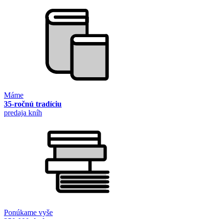
Máme
35-ročnú tradíciu
predaja kníh
Ponúkame vyše