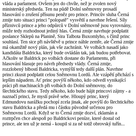
vláda a parlament. Ovšem jen do chvíle, než je zvolen nový
ministerský předseda. Ten na půdě Dolní sněmovny prosadí
hlasování o zrušení přísunu peněz pro prince. Princův sluha Černá
zmije tuto situaci princi "polopatě" vysvětlí a navrhne řešení. Síly
příznivců prince a jeho odpůrců v Dolní sněmovně jsou vyrovnány,
může tedy rozhodnout jediný hlas. Černá zmije navrhuje podplatit
poslance Sklepů na Planině, Sira Talbota Buxomlyho, s čímž princ
souhlasí. Ten sice při návštěvě u prince náhle zemře, ale Černá zmije
má okamžitě nový plán, jak vše zachránit. Ve volbách nasadí jako
kandidáta Baldricka, který bude ovládán tak, jak budou potřebovat.
Ačkoliv se Baldrick po volbách dostane do Parlamentu, při
hlasování hlasuje pro návrh předsedy vlády. Černá zmije,
rozzlobený blbostí Baldricka, vymýšlí tedy další plán. Navrhne
princi zkusit podplatit celou Sněmovnu Lordů. Ale vzápětí přichází s
lepším nápadem. Ať princ povýší někoho, kdo odvedl vynikající
práci při machinacích při volbách do Dolní sněmovny, do
šlechtického stavu. Tedy někoho, kdo bude hájit princovi zájmy - a
naznačí princi, že myslí právě sebe. Hloupý princ, který
Edmundovu narážku pochopí zcela jinak, ale povýší do šlechtického
stavu Baldricka a předá mu i částku původně určenou pro
Sněmovnu Lordů. Když se to Černá zmije dozví, zklamán a
roztrpčen chce alespoň po Baldrickovi peníze, které dostal od
prince, ale ten už je nemá - koupil si za ně totiž obrovský tuřín...