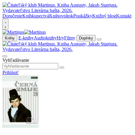
Doručenie
Kníhkupectvá
Knihovrátok
Poukážky
Knižný blog
Kontakt
E-knihy
Audioknihy
Hry
Filmy
Knihy
Doplnky
Vyhľadávanie
Prihlásiť