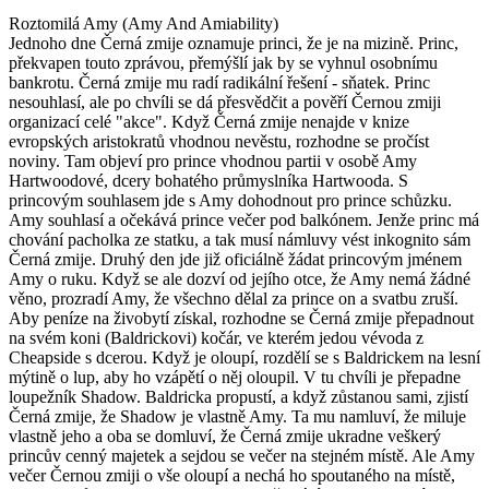
Roztomilá Amy (Amy And Amiability)
Jednoho dne Černá zmije oznamuje princi, že je na mizině. Princ,
překvapen touto zprávou, přemýšlí jak by se vyhnul osobnímu
bankrotu. Černá zmije mu radí radikální řešení - sňatek. Princ
nesouhlasí, ale po chvíli se dá přesvědčit a pověří Černou zmiji
organizací celé "akce". Když Černá zmije nenajde v knize
evropských aristokratů vhodnou nevěstu, rozhodne se pročíst
noviny. Tam objeví pro prince vhodnou partii v osobě Amy
Hartwoodové, dcery bohatého průmyslníka Hartwooda. S
princovým souhlasem jde s Amy dohodnout pro prince schůzku.
Amy souhlasí a očekává prince večer pod balkónem. Jenže princ má
chování pacholka ze statku, a tak musí námluvy vést inkognito sám
Černá zmije. Druhý den jde již oficiálně žádat princovým jménem
Amy o ruku. Když se ale dozví od jejího otce, že Amy nemá žádné
věno, prozradí Amy, že všechno dělal za prince on a svatbu zruší.
Aby peníze na živobytí získal, rozhodne se Černá zmije přepadnout
na svém koni (Baldrickovi) kočár, ve kterém jedou vévoda z
Cheapside s dcerou. Když je oloupí, rozdělí se s Baldrickem na lesní
mýtině o lup, aby ho vzápětí o něj oloupil. V tu chvíli je přepadne
loupežník Shadow. Baldricka propustí, a když zůstanou sami, zjistí
Černá zmije, že Shadow je vlastně Amy. Ta mu namluví, že miluje
vlastně jeho a oba se domluví, že Černá zmije ukradne veškerý
princův cenný majetek a sejdou se večer na stejném místě. Ale Amy
večer Černou zmiji o vše oloupí a nechá ho spoutaného na místě,