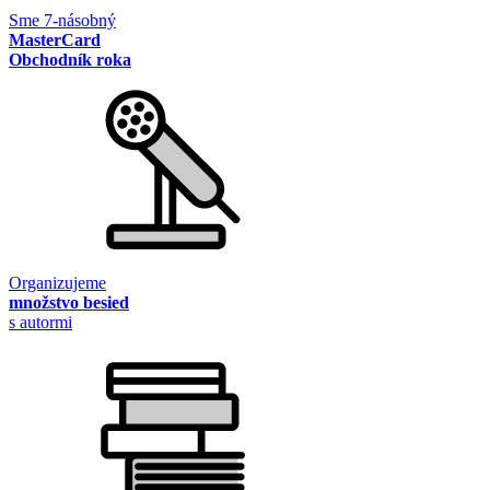
Sme 7-násobný
MasterCard
Obchodník roka
Organizujeme
množstvo besied
s autormi