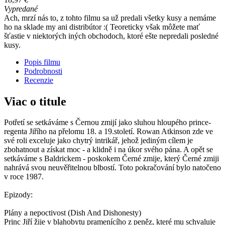
Vypredané
Ach, mrzí nás to, z tohto filmu sa už predali všetky kusy a nemáme
ho na sklade my ani distribútor :( Teoreticky však môžete mať
šťastie v niektorých iných obchodoch, ktoré ešte nepredali posledné
kusy.
Popis filmu
Podrobnosti
Recenzie
Viac o titule
Potřetí se setkáváme s Černou zmijí jako sluhou hloupého prince-
regenta Jiřího na přelomu 18. a 19.století. Rowan Atkinson zde ve
své roli exceluje jako chytrý intrikář, jehož jediným cílem je
zbohatnout a získat moc - a klidně i na úkor svého pána. A opět se
setkáváme s Baldrickem - poskokem Černé zmije, který Černé zmiji
nahrává svou neuvěřitelnou blbostí. Toto pokračování bylo natočeno
v roce 1987.
Epizody:
Plány a nepoctivost (Dish And Dishonesty)
Princ Jiří žije v blahobytu pramenícího z peněz, které mu schvaluje