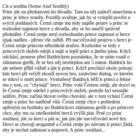
Cit a senilita (Sense And Senility)
Princ jde na představení do divadla. Tam na něj zaútočí anarchista a
princ je lehce zraněn. Později uvažuje, jak by si vylepšil pověst u
svých poddaných. Černá zmije mu tedy napíše projev a princ se
rozhodne najmout herce z divadla, aby se ho naučil správně
přednášet. Černá zmije není rozhodnutím prince najmout si herce
nijak nadšen - přesto vše zařídí. Při nacvičování projevu s herci je
Černá zmije princem několikrát uražen. Rozhodne se tedy z
princových služeb odejít a najít si lepší práci u jiného pána. Když
odchází, pronese před Baldrickem poznámku, že se sním vsadí o
zlámanou grešli, že se bez něj neobejdou ani 5 minut. Baldrick ho
ale nebere příliš vážně a jde k princi. Když prochází okolo pokoje,
kde herci při večeři zkouší novou hru, zaslechne dialog, ve kterém
se mluví o smrti prince. Vystrašený Baldrick běží k princi a řekne
mu o tom, co "chystají" herci. Princ volá Černou zmiji, ale dozví se,
že Černá zmije odešel z princových služeb, protože byl neustále
urážen. Princ začíná litovat svého chování, ale v tom vchází Černá
zmije a princ ho nadšeně vítá. Černá zmije chce s pohledem
upřeným na hodinky po Baldrickovi zlámanou grešli a po princovi
chce, aby mu za zneškodnění herců zvýšil plat. Poté co princ
souhlasí, jde za herci a ptá se, jak jim jde nacvičování nové hry.
Herci se chovají arogantně a Černá zmije po návratu k princi žádá,
aby je nechal zatknout a popravit. A princ souhlasí...