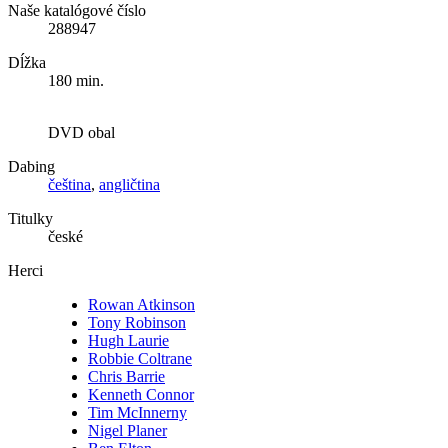
Naše katalógové číslo
288947
Dĺžka
180 min.
DVD obal
Dabing
čeština
,
angličtina
Titulky
české
Herci
Rowan Atkinson
Tony Robinson
Hugh Laurie
Robbie Coltrane
Chris Barrie
Kenneth Connor
Tim McInnerny
Nigel Planer