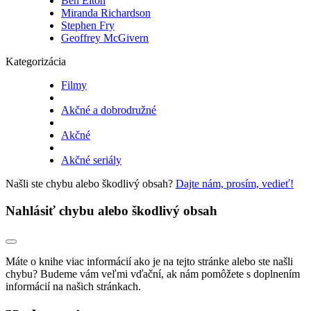
Ben Elton
Miranda Richardson
Stephen Fry
Geoffrey McGivern
Kategorizácia
Filmy
Akčné a dobrodružné
Akčné
Akčné seriály
Našli ste chybu alebo škodlivý obsah?
Dajte nám, prosím, vedieť!
Nahlásiť chybu alebo škodlivý obsah
Máte o knihe viac informácií ako je na tejto stránke alebo ste našli
chybu? Budeme vám veľmi vďační, ak nám pomôžete s doplnením
informácií na našich stránkach.