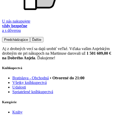
U nás nakupujete
vždy bezpečne
a s dôverou
Predchádzajúce
Ďalšie
Aj z drobných vecí sa dajú urobiť veľké. Vďaka vašim Anjelským
drobným ste pri nákupoch na Martinuse darovali už
1 501 609,00 €
na Dobrého Anjela
. Ďakujeme!
Kníhkupectvá
Bratislava - Obchodná
• Otvorené do 21:00
Všetky kníhkupectvá
Udalosti
Spriatelené kníhkupectvá
Kategórie
Knihy