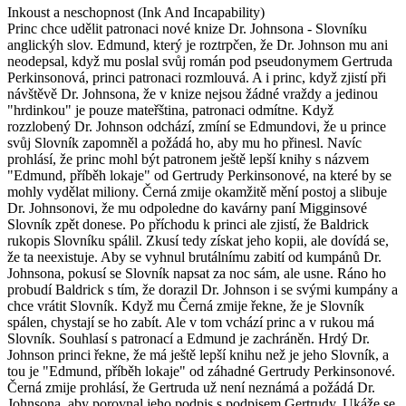
Inkoust a neschopnost (Ink And Incapability)
Princ chce udělit patronaci nové knize Dr. Johnsona - Slovníku
anglickýh slov. Edmund, který je roztrpčen, že Dr. Johnson mu ani
neodepsal, když mu poslal svůj román pod pseudonymem Gertruda
Perkinsonová, princi patronaci rozmlouvá. A i princ, když zjistí při
návštěvě Dr. Johnsona, že v knize nejsou žádné vraždy a jedinou
"hrdinkou" je pouze mateřština, patronaci odmítne. Když
rozzlobený Dr. Johnson odchází, zmíní se Edmundovi, že u prince
svůj Slovník zapomněl a požádá ho, aby mu ho přinesl. Navíc
prohlásí, že princ mohl být patronem ještě lepší knihy s názvem
"Edmund, příběh lokaje" od Gertrudy Perkinsonové, na které by se
mohly vydělat miliony. Černá zmije okamžitě mění postoj a slibuje
Dr. Johnsonovi, že mu odpoledne do kavárny paní Migginsové
Slovník zpět donese. Po příchodu k princi ale zjistí, že Baldrick
rukopis Slovníku spálil. Zkusí tedy získat jeho kopii, ale dovídá se,
že ta neexistuje. Aby se vyhnul brutálnímu zabití od kumpánů Dr.
Johnsona, pokusí se Slovník napsat za noc sám, ale usne. Ráno ho
probudí Baldrick s tím, že dorazil Dr. Johnson i se svými kumpány a
chce vrátit Slovník. Když mu Černá zmije řekne, že je Slovník
spálen, chystají se ho zabít. Ale v tom vchází princ a v rukou má
Slovník. Souhlasí s patronací a Edmund je zachráněn. Hrdý Dr.
Johnson princi řekne, že má ještě lepší knihu než je jeho Slovník, a
tou je "Edmund, příběh lokaje" od záhadné Gertrudy Perkinsonové.
Černá zmije prohlásí, že Gertruda už není neznámá a požádá Dr.
Johnsona, aby porovnal jeho podpis s podpisem Gertrudy. Ukáže se