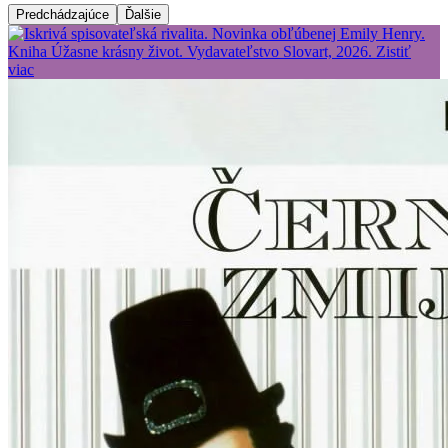
Predchádzajúce
Ďalšie