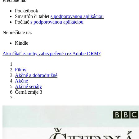
Prečítate na:
Pocketbook
Smartfón či tablet
s podporovanou aplikáciou
Počítač
s podporovanou aplikáciou
Neprečítate na:
Kindle
Ako čítať e-knihy zabezpečené cez Adobe DRM?
Filmy
Akčné a dobrodružné
Akčné
Akčné seriály
Černá zmije 3