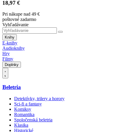
18,97 €
Pri nákupe nad 49 €
poštovné zadarmo
Vyhľadávanie
Knihy
E-knihy
Audioknihy
Hry
Filmy
Doplnky
Beletria
Detektívky, trilery a horory
Sci-fi a fantasy
Komiksy
Romantika
Spoločenská beletria
Klasika
Historické