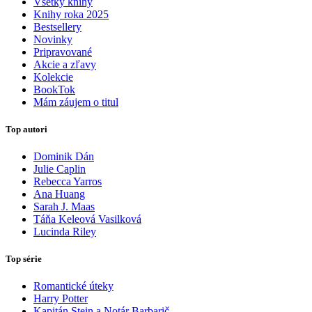
Všetky knihy
Knihy roka 2025
Bestsellery
Novinky
Pripravované
Akcie a zľavy
Kolekcie
BookTok
Mám záujem o titul
Top autori
Dominik Dán
Julie Caplin
Rebecca Yarros
Ana Huang
Sarah J. Maas
Táňa Keleová Vasilková
Lucinda Riley
Top série
Romantické úteky
Harry Potter
Kapitán Stein a Notár Barbarič