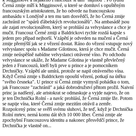
Černá zmije míří k Migginsové, u které se domluví s opuštěným
francouzským aristokratem, že ho odvede na francouzskou
ambasádu v Londýně a ten mu tam dosvědčí, že ho Černá zmije
zachránil ze "spárů ďábelských revolucionářů". Na ambasádě jsou
ale zajati revolucionářem, který se prohlásí za velvyslance a chce je
mučit. Francouz Černé zmiji a Baldrickovi rychle rozdá kapsle s
jedem pro případ nejhorší. Vzápětí je odveden na mučení a Černá
zmije přemýšlí jak se z vězení dostat. Ráno do vězení vstupuje nový
velvyslanec spolu s Madame Gilotinou, která je chce mučit. Černá
zmije neúspěšně nabídne velvyslanci otrávené víno. Po odchodu
velvyslance se ukáže, že Madame Gilotina je vlastně převlečený
jeden z Francouzů, kteří byli prve u prince a je pomocníkem
Drchničky. Vzápětí ale umírá, protože se napil otráveného vína.
Když Černá zmije s Baldrickem opouští vězení, potkají na útěku
"svého česneka". U prince si Černá zmije vymyslí pohádku o tom,
jak Francouze "zachránil" a jaká dobrodružství přitom prožil. Naivní
princ ja nadšený, ale aristokrat se odmaskuje a vyjde najevo, že on
je ten Drchnička Rolní - a navíc prohlásí, že Černá zmije lže. Potom
se napije vína, které Černá zmije mezitím otrávil a zemře.
Rozpolcený princ se svěří svému sluhovi, že teď, když je Drchnička
Rolní mrtev, nemá komu dát těch 10 000 liber. Černá zmije ale
zpochybní Francouzovu identitu a nakonec přesvědčí prince, že
Drchnička je vlastně on...