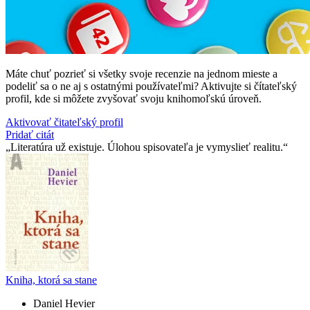
Máte chuť pozrieť si všetky svoje recenzie na jednom mieste a
podeliť sa o ne aj s ostatnými používateľmi? Aktivujte si čítateľský
profil, kde si môžete zvyšovať svoju knihomoľskú úroveň.
Aktivovať čitateľský profil
Pridať citát
Literatúra už existuje. Úlohou spisovateľa je vymyslieť realitu.
Kniha, ktorá sa stane
Daniel Hevier