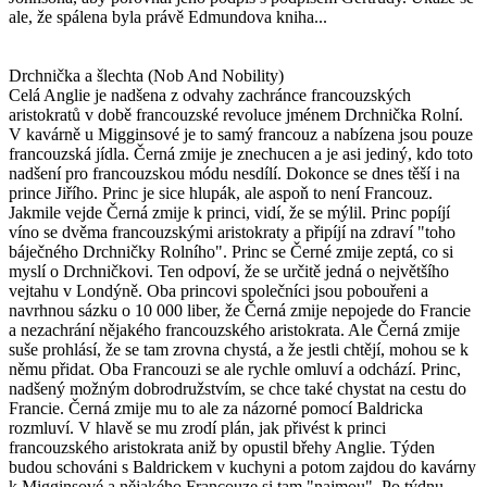
ale, že spálena byla právě Edmundova kniha...
Drchnička a šlechta (Nob And Nobility)
Celá Anglie je nadšena z odvahy zachránce francouzských
aristokratů v době francouzské revoluce jménem Drchnička Rolní.
V kavárně u Migginsové je to samý francouz a nabízena jsou pouze
francouzská jídla. Černá zmije je znechucen a je asi jediný, kdo toto
nadšení pro francouzskou módu nesdílí. Dokonce se dnes těší i na
prince Jiřího. Princ je sice hlupák, ale aspoň to není Francouz.
Jakmile vejde Černá zmije k princi, vidí, že se mýlil. Princ popíjí
víno se dvěma francouzskými aristokraty a připíjí na zdraví "toho
báječného Drchničky Rolního". Princ se Černé zmije zeptá, co si
myslí o Drchničkovi. Ten odpoví, že se určitě jedná o největšího
vejtahu v Londýně. Oba princovi společníci jsou pobouřeni a
navrhnou sázku o 10 000 liber, že Černá zmije nepojede do Francie
a nezachrání nějakého francouzského aristokrata. Ale Černá zmije
suše prohlásí, že se tam zrovna chystá, a že jestli chtějí, mohou se k
němu přidat. Oba Francouzi se ale rychle omluví a odchází. Princ,
nadšený možným dobrodružstvím, se chce také chystat na cestu do
Francie. Černá zmije mu to ale za názorné pomocí Baldricka
rozmluví. V hlavě se mu zrodí plán, jak přivést k princi
francouzského aristokrata aniž by opustil břehy Anglie. Týden
budou schováni s Baldrickem v kuchyni a potom zajdou do kavárny
k Migginsové a nějakého Francouze si tam "najmou". Po týdnu