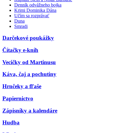
Denník odvážneho bojka
Krimi Dominika Dána
Učím sa rozprávať
Duna
Smradi
Darčekové poukážky
Čítačky e-kníh
Vecičky od Martinusu
Káva, čaj a pochutiny
Hrnčeky a fľaše
Papiernictvo
Zápisníky a kalendáre
Hudba