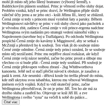
mohl jít místo něj jeho šílený bratranec (výborný šermíř), s
Baldrickovým plánem souhlasí. Princ je věrností svého sluhy dojat.
Problém vzniká, když se princ dozví, že Wellington přijde složit
válečné účty jemu a ne jeho otci - králi Jiřímu III., který se zbláznil.
Černá zmije si tedy s princem musí vyměnit šaty a paruky. Během
Wellingtonovi návštěvy se princ v roli sluhy chová jako pacholek a
je vévodou zbit, zatímco Černá zmije v roli prince-regenta nadchne
Wellingtona svým nadáním pro strategii vedení námořní války s
Napoleonem (navrhne boj u Traffalgaru). Po odchodu Wellingtona
pospíchá Černá zmije do kavárny k Migginsové, aby se setkal s
McZmijí a přemluvil ho k souboji. Ten však jít do souboje místo
Černé zmije odmítne. Černá zmije tedy princi oznámí, že se souboje
místo něj nezúčastní. Princ mu nejdříve zkusí rozkázat, ale když
Černá zmije svůj názor nemění, začne ho princ prosit a slibuje mu
všechno co si bude přát - Černá zmije tedy souhlasí. Při souboji je
Černá zmije překvapen volbou zbraní - 2kg Whithworthova
kanonetu. Ještě než si stačí přečíst návod k obsluze, je zasažen a
padá k zemi. Ale neumírá - dělová koule ho trefila přesně do místa,
kde měl ukrytou svou tabatěrku, kterou mu věnoval Wellington
jménem svých vojáků. Když to vidí skutečný princ, začne
Wellingtona přesvědčovat, že on je princ Jiří. Ten ho ale má za
drzého sluhu a zastřelí ho. Objevuje se král Jiří III. a zve
Wellingtona i svého "syna" na večeři k sobě do paláce...
Čítať viac