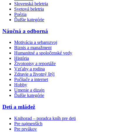
Slovenská beletria
Svetová beletria
Poézia
Ďalšie kategórie
Náučná a odborná
Motivácia a sebarozvoj
Biznis a manažment
Humanitné a spoločenské vedy
História
Životopisy a reportáže
Vzťahy a rodina
Zdravie a životný štýl
Počítače a internet
Hobby
Umenie a dizajn
Ďalšie kategórie
Deti a mládež
Knihorad – poradca kníh pre deti
Pre najmenších
Pre prvákov