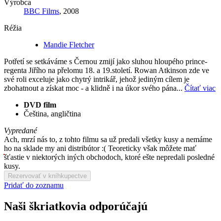
Výrobca
BBC Films
, 2008
Réžia
Mandie Fletcher
Potřetí se setkáváme s Černou zmijí jako sluhou hloupého prince-
regenta Jiřího na přelomu 18. a 19.století. Rowan Atkinson zde ve
své roli exceluje jako chytrý intrikář, jehož jediným cílem je
zbohatnout a získat moc - a klidně i na úkor svého pána...
Čítať viac
DVD film
Čeština, angličtina
Vypredané
Ach, mrzí nás to, z tohto filmu sa už predali všetky kusy a nemáme
ho na sklade my ani distribútor :( Teoreticky však môžete mať
šťastie v niektorých iných obchodoch, ktoré ešte nepredali posledné
kusy.
Rezervovať v kníhkupectve
Pridať do zoznamu
Naši škriatkovia odporúčajú