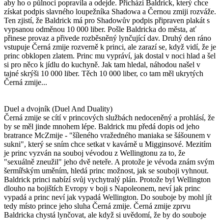
aby ho o půlnoci popravila a odejde. Přichází Baldrick, který chce
získat podpis slavného loupežníka Shadowa a Černou zmiji rozváže.
Ten zjistí, že Baldrick má pro Shadowův podpis připraven plakát s
vypsanou odměnou 10 000 liber. Pošle Baldricka do města, ať
přinese provaz a přivede rozběsněný lynčující dav. Druhý den ráno
vstupuje Černá zmije rozverně k princi, ale zarazí se, když vidí, že je
princ obklopen zlatem. Princ mu vypráví, jak dostal v noci hlad a šel
si pro něco k jídlu do kuchyně. Jak tam hledal, náhodou našel v
tajné skrýši 10 000 liber. Těch 10 000 liber, co tam měl ukrytých
Černá zmije...
Duel a dvojník (Duel And Duality)
Černá zmije se cítí v princových službách nedoceněný a prohlásí, že
by se měl jinde mnohem lépe. Baldrick mu předá dopis od jeho
bratrance McZmije - "šíleného vražedného maniaka se šášounem v
sukni", který se sním chce setkat v kavárně u Migginsové. Mezitím
je princ vyzván na souboj vévodou z Wellingtonu za to, že
"sexuálně zneužil" jeho dvě neteře. A protože je vévoda znám svým
šermířským uměním, hledá princ možnost, jak se souboji vyhnout.
Baldrick princi nabízí svůj vychytralý plán. Protože byl Wellington
dlouho na bojištích Evropy v boji s Napoleonem, neví jak princ
vypadá a princ neví jak vypadá Wellington. Do souboje by mohl jít
tedy místo prince jeho sluha Černá zmije. Černá zmije zprvu
Baldricka chystá lynčovat, ale když si uvědomí, že by do souboje