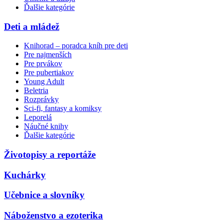
Ďalšie kategórie
Deti a mládež
Knihorad – poradca kníh pre deti
Pre najmenších
Pre prvákov
Pre pubertiakov
Young Adult
Beletria
Rozprávky
Sci-fi, fantasy a komiksy
Leporelá
Náučné knihy
Ďalšie kategórie
Životopisy a reportáže
Kuchárky
Učebnice a slovníky
Náboženstvo a ezoterika