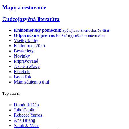
Mapy a cestovanie
Cudzojazyčná literatúra
Knihomoľský pomocník
Spýtajte sa Sherlocka, čo čítať
Odporúčame pre vás
Knižné tipy ušité na mieru vám
Všetky knihy
Knihy roka 2025
Bestsellery
Novinky
Pripravované
Akcie a zľavy
Kolekcie
BookTok
Mám záujem o titul
Top autori
Dominik Dán
Julie Caplin
Rebecca Yarros
Ana Huang
Sarah J. Maas