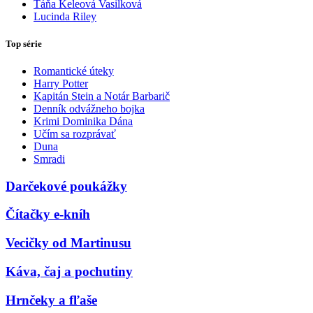
Táňa Keleová Vasilková
Lucinda Riley
Top série
Romantické úteky
Harry Potter
Kapitán Stein a Notár Barbarič
Denník odvážneho bojka
Krimi Dominika Dána
Učím sa rozprávať
Duna
Smradi
Darčekové poukážky
Čítačky e-kníh
Vecičky od Martinusu
Káva, čaj a pochutiny
Hrnčeky a fľaše