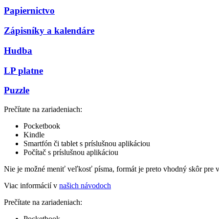
Papiernictvo
Zápisníky a kalendáre
Hudba
LP platne
Puzzle
Prečítate na zariadeniach:
Pocketbook
Kindle
Smartfón či tablet s príslušnou aplikáciou
Počítač s príslušnou aplikáciou
Nie je možné meniť veľkosť písma, formát je preto vhodný skôr pre 
Viac informácií v
našich návodoch
Prečítate na zariadeniach:
Pocketbook