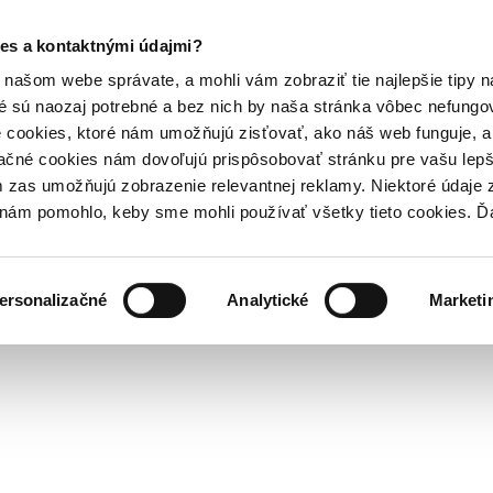
es a kontaktnými údajmi?
našom webe správate, a mohli vám zobraziť tie najlepšie tipy n
é sú naozaj potrebné a bez nich by naša stránka vôbec nefung
 cookies, ktoré nám umožňujú zisťovať, ako náš web funguje, a 
ačné cookies nám dovoľujú prispôsobovať stránku pre vašu lepši
zas umožňujú zobrazenie relevantnej reklamy. Niektoré údaje z
y nám pomohlo, keby sme mohli používať všetky tieto cookies. 
ersonalizačné
Analytické
Marketi