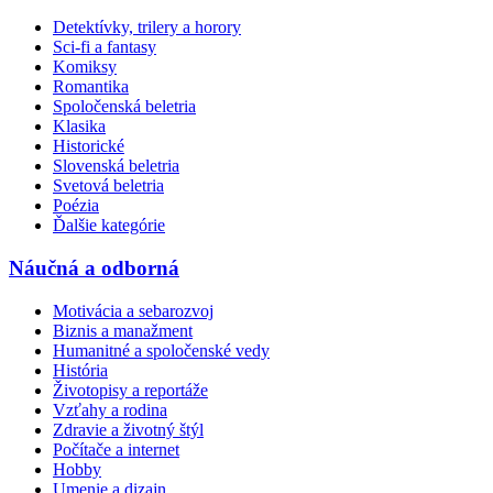
Detektívky, trilery a horory
Sci-fi a fantasy
Komiksy
Romantika
Spoločenská beletria
Klasika
Historické
Slovenská beletria
Svetová beletria
Poézia
Ďalšie kategórie
Náučná a odborná
Motivácia a sebarozvoj
Biznis a manažment
Humanitné a spoločenské vedy
História
Životopisy a reportáže
Vzťahy a rodina
Zdravie a životný štýl
Počítače a internet
Hobby
Umenie a dizajn