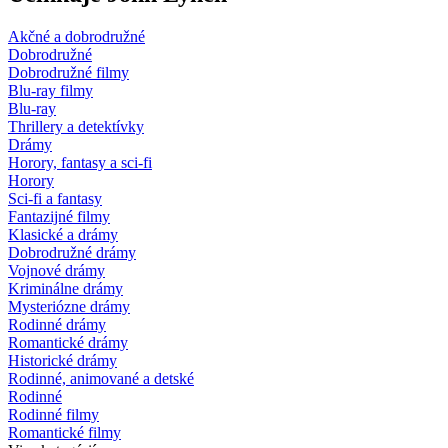
Akčné a dobrodružné
Dobrodružné
Dobrodružné filmy
Blu-ray filmy
Blu-ray
Thrillery a detektívky
Drámy
Horory, fantasy a sci-fi
Horory
Sci-fi a fantasy
Fantazijné filmy
Klasické a drámy
Dobrodružné drámy
Vojnové drámy
Kriminálne drámy
Mysteriózne drámy
Rodinné drámy
Romantické drámy
Historické drámy
Rodinné, animované a detské
Rodinné
Rodinné filmy
Romantické filmy