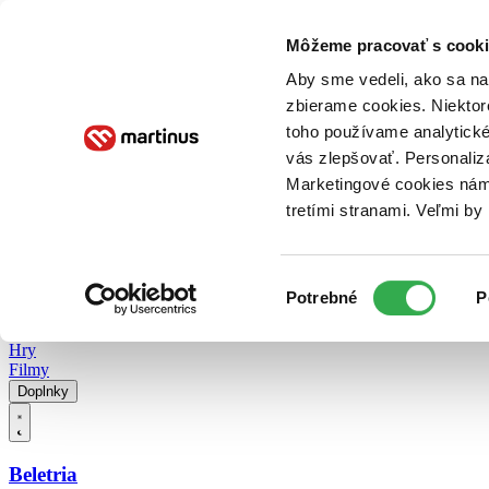
Doručenie
Kníhkupectvá
Knihovrátok
Poukážky
Knižný blog
Kontakt
Môžeme pracovať s cooki
Aby sme vedeli, ako sa na 
zbierame cookies. Niektor
E-knihy
Audioknihy
Hry
Filmy
Knihy
Doplnky
toho používame analytické
vás zlepšovať. Personaliz
Vyhľadávanie
Marketingové cookies nám 
tretími stranami. Veľmi b
Prihlásiť
Vyhľadávanie
Výber
Knihy
Potrebné
P
súhlasu
E-knihy
Audioknihy
Hry
Filmy
Doplnky
Beletria