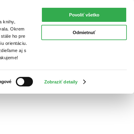
Povoliť všetko
a knihy,
ovala. Okrem
Odmietnuť
stále ho pre
u orientáciu.
dieľame aj s
Ďakujeme!
ngové
Zobraziť detaily