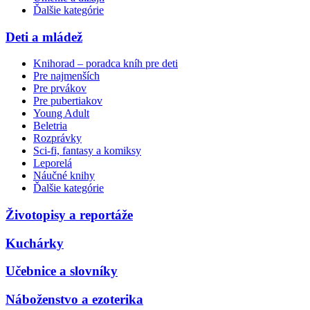
Ďalšie kategórie
Deti a mládež
Knihorad – poradca kníh pre deti
Pre najmenších
Pre prvákov
Pre pubertiakov
Young Adult
Beletria
Rozprávky
Sci-fi, fantasy a komiksy
Leporelá
Náučné knihy
Ďalšie kategórie
Životopisy a reportáže
Kuchárky
Učebnice a slovníky
Náboženstvo a ezoterika