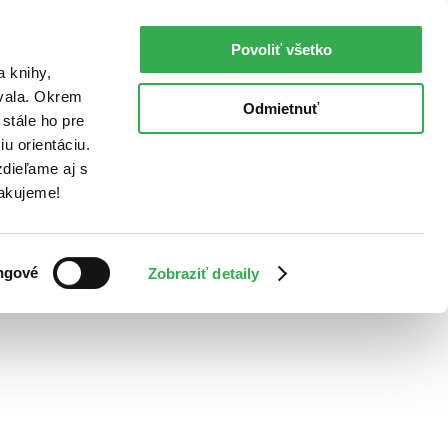
Povoliť všetko
a knihy,
ovala. Okrem
Odmietnuť
stále ho pre
u orientáciu.
dieľame aj s
Ďakujeme!
ngové
Zobraziť detaily