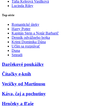
Táňa Keleová Vasilková
Lucinda Riley
Top série
Romantické úteky
Harry Potter
Kapitán Stein a Notár Barbarič
Denník odvážneho bojka
Krimi Dominika Dána
Učím sa rozprávať
Duna
Smradi
Darčekové poukážky
Čítačky e-kníh
Vecičky od Martinusu
Káva, čaj a pochutiny
Hrnčeky a fľaše