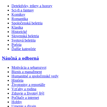
Detektívky, trilery a horory
Sci-fi a fantasy
Komiksy
Romantika
Spoločenská beletria
Klasika
Historické
Slovenská beletria
Svetová beletria
Poézia
Ďalšie kategórie
Náučná a odborná
Motivácia a sebarozvoj
Biznis a manažment
Humanitné a spoločenské vedy
História
Životopisy a reportáže
Vzťahy a rodina
Zdravie a životný štýl
Počítače a internet
Hobby
Umenie a dizajn