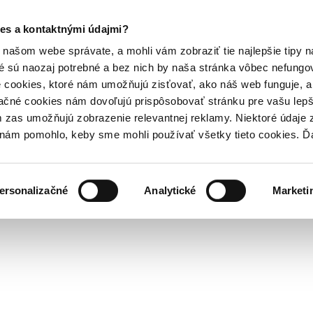
es a kontaktnými údajmi?
našom webe správate, a mohli vám zobraziť tie najlepšie tipy n
é sú naozaj potrebné a bez nich by naša stránka vôbec nefung
 cookies, ktoré nám umožňujú zisťovať, ako náš web funguje, a 
ačné cookies nám dovoľujú prispôsobovať stránku pre vašu lepši
zas umožňujú zobrazenie relevantnej reklamy. Niektoré údaje z
y nám pomohlo, keby sme mohli používať všetky tieto cookies. 
ersonalizačné
Analytické
Marketi