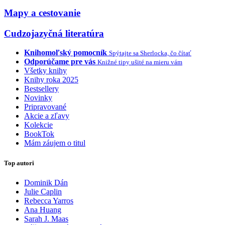
Mapy a cestovanie
Cudzojazyčná literatúra
Knihomoľský pomocník
Spýtajte sa Sherlocka, čo čítať
Odporúčame pre vás
Knižné tipy ušité na mieru vám
Všetky knihy
Knihy roka 2025
Bestsellery
Novinky
Pripravované
Akcie a zľavy
Kolekcie
BookTok
Mám záujem o titul
Top autori
Dominik Dán
Julie Caplin
Rebecca Yarros
Ana Huang
Sarah J. Maas