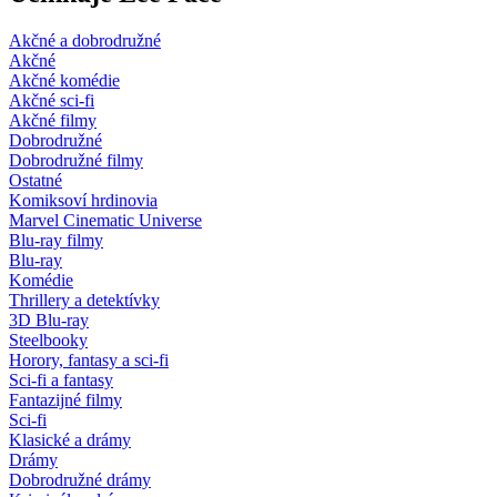
Akčné a dobrodružné
Akčné
Akčné komédie
Akčné sci-fi
Akčné filmy
Dobrodružné
Dobrodružné filmy
Ostatné
Komiksoví hrdinovia
Marvel Cinematic Universe
Blu-ray filmy
Blu-ray
Komédie
Thrillery a detektívky
3D Blu-ray
Steelbooky
Horory, fantasy a sci-fi
Sci-fi a fantasy
Fantazijné filmy
Sci-fi
Klasické a drámy
Drámy
Dobrodružné drámy