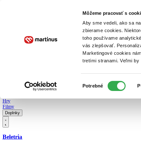
Doručenie
Kníhkupectvá
Knihovrátok
Poukážky
Knižný blog
Kontakt
Môžeme pracovať s cooki
Aby sme vedeli, ako sa na 
zbierame cookies. Niektor
E-knihy
Audioknihy
Hry
Filmy
Knihy
Doplnky
toho používame analytické
vás zlepšovať. Personaliz
Vyhľadávanie
Marketingové cookies nám 
tretími stranami. Veľmi b
Prihlásiť
Vyhľadávanie
Výber
Knihy
Potrebné
P
súhlasu
E-knihy
Audioknihy
Hry
Filmy
Doplnky
Beletria