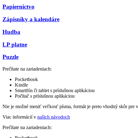
Papiernictvo
Zápisníky a kalendáre
Hudba
LP platne
Puzzle
Prečítate na zariadeniach:
Pocketbook
Kindle
Smartfón či tablet s príslušnou aplikáciou
Počítač s príslušnou aplikáciou
Nie je možné meniť veľkosť písma, formát je preto vhodný skôr pre 
Viac informácií v
našich návodoch
Prečítate na zariadeniach:
Pocketbook