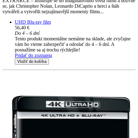
EXTRAKCE – Infiltrujte se do imaginativního světa filmu a dozvíte
se, jak Christopher Nolan, Leonardo DiCaprio a herci a štáb
vytvářeli a vytvořili nejzajímavější momenty filmu...
UHD Blu-ray film
56,40 €
Do 4 – 6 dní
Tento produkt momentálne nemáme na sklade, ale zvyčajne
vám ho vieme zabezpečiť a odoslať do 4 – 6 dní. A
posnažíme sa aj trochu rýchlejšie!
Pridať do zoznamu
Vložiť do košíka