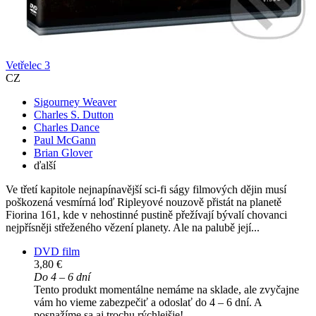
Vetřelec 3
CZ
Sigourney Weaver
Charles S. Dutton
Charles Dance
Paul McGann
Brian Glover
ďalší
Ve třetí kapitole nejnapínavější sci-fi ságy filmových dějin musí
poškozená vesmírná loď Ripleyové nouzově přistát na planetě
Fiorina 161, kde v nehostinné pustině přežívají bývalí chovanci
nejpřísněji střeženého vězení planety. Ale na palubě její...
DVD film
3,80 €
Do 4 – 6 dní
Tento produkt momentálne nemáme na sklade, ale zvyčajne
vám ho vieme zabezpečiť a odoslať do 4 – 6 dní. A
posnažíme sa aj trochu rýchlejšie!