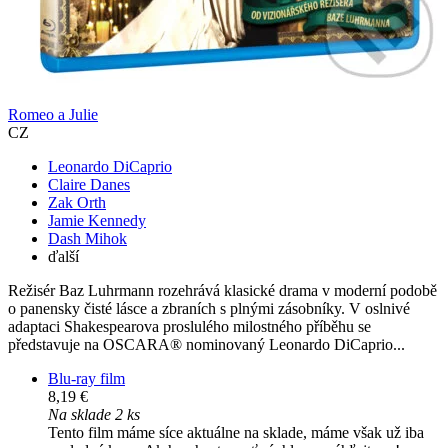
Romeo a Julie
CZ
Leonardo DiCaprio
Claire Danes
Zak Orth
Jamie Kennedy
Dash Mihok
ďalší
Režisér Baz Luhrmann rozehrává klasické drama v moderní podobě
o panensky čisté lásce a zbraních s plnými zásobníky. V oslnivé
adaptaci Shakespearova proslulého milostného příběhu se
představuje na OSCARA® nominovaný Leonardo DiCaprio...
Blu-ray film
8,19 €
Na sklade 2 ks
Tento film máme síce aktuálne na sklade, máme však už iba