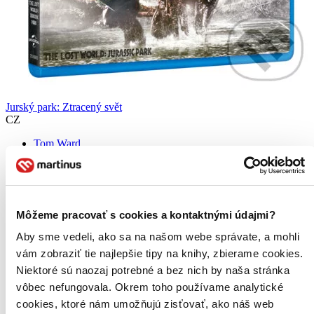
Jurský park: Ztracený svět
CZ
Tom Ward
Joanna Page
Matthew Rhys
Bob Hoskins
Rob Hardy
ďalší
Môžeme pracovať s cookies a kontaktnými údajmi?
Režisér Steven Spielberg zavádí diváky ve Ztraceném světě zpět do
Aby sme vedeli, ako sa na našom webe správate, a mohli
oblasti Jurského parku. Celosvětově úspěšné pokračování tohoto
vám zobraziť tie najlepšie tipy na knihy, zbierame cookies.
filmového hitu nabízí ještě více dinosaurů, více napětí a více dech
beroucích, na Cenu Akademie® nominovaných...
Niektoré sú naozaj potrebné a bez nich by naša stránka
vôbec nefungovala. Okrem toho používame analytické
Blu-ray film
cookies, ktoré nám umožňujú zisťovať, ako náš web
7,30 €