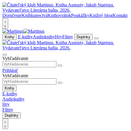
Doručenie
Kníhkupectvá
Knihovrátok
Poukážky
Knižný blog
Kontakt
E-knihy
Audioknihy
Hry
Filmy
Knihy
Doplnky
Vyhľadávanie
Prihlásiť
Vyhľadávanie
Knihy
E-knihy
Audioknihy
Hry
Filmy
Doplnky