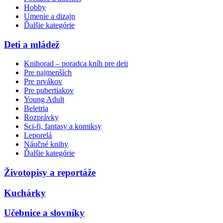
Hobby
Umenie a dizajn
Ďalšie kategórie
Deti a mládež
Knihorad – poradca kníh pre deti
Pre najmenších
Pre prvákov
Pre pubertiakov
Young Adult
Beletria
Rozprávky
Sci-fi, fantasy a komiksy
Leporelá
Náučné knihy
Ďalšie kategórie
Životopisy a reportáže
Kuchárky
Učebnice a slovníky