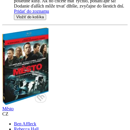
posledné kusy. Ak ho chcete mať rýchlo, ponáhľajte sa!
Dodanie ďalších môže trvať dlhšie, zvyčajne do šiestich dní.
Pridať do zoznamu
Vložiť do košíka
Město
CZ
Ben Affleck
Rebecca Hall