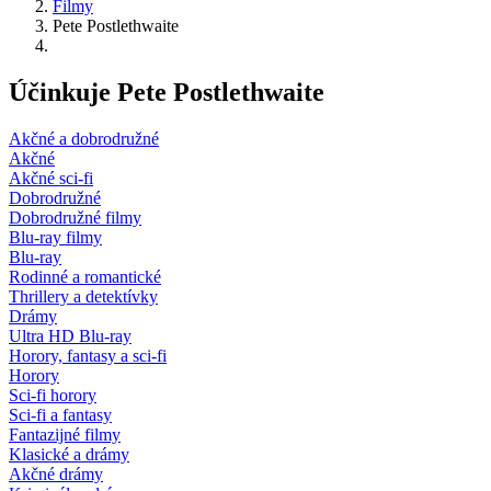
Filmy
Pete Postlethwaite
Účinkuje Pete Postlethwaite
Akčné a dobrodružné
Akčné
Akčné sci-fi
Dobrodružné
Dobrodružné filmy
Blu-ray filmy
Blu-ray
Rodinné a romantické
Thrillery a detektívky
Drámy
Ultra HD Blu-ray
Horory, fantasy a sci-fi
Horory
Sci-fi horory
Sci-fi a fantasy
Fantazijné filmy
Klasické a drámy
Akčné drámy