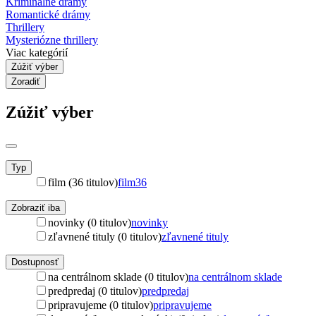
Kriminálne drámy
Romantické drámy
Thrillery
Mysteriózne thrillery
Viac kategórií
Zúžiť výber
Zoradiť
Zúžiť výber
Typ
film (36 titulov)
film
36
Zobraziť iba
novinky (0 titulov)
novinky
zľavnené tituly (0 titulov)
zľavnené tituly
Dostupnosť
na centrálnom sklade (0 titulov)
na centrálnom sklade
predpredaj (0 titulov)
predpredaj
pripravujeme (0 titulov)
pripravujeme