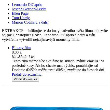
Leonardo DiCaprio
Joseph Gordon-Levitt
Ellen Page
Tom Hardy
Marion Cotillard a další
EXTRAKCE – Infiltrujte se do imaginativního světa filmu a dozvíte
se, jak Christopher Nolan, Leonardo DiCaprio a herci a štáb
vytvářeli a vytvořili nejzajímavější momenty filmu...
Blu-ray film
8,00 €
Na sklade 1 ks
Tento film máme síce aktuálne na sklade, máme však už iba
posledné kusy. Ak ho chcete mať rýchlo, ponáhľajte sa!
Dodanie ďalších môže trvať dlhšie, zvyčajne do šiestich dní.
Pridať do zoznamu
Vložiť do košíka