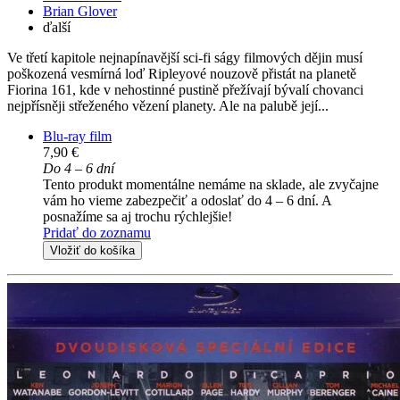
Brian Glover
ďalší
Ve třetí kapitole nejnapínavější sci-fi ságy filmových dějin musí
poškozená vesmírná loď Ripleyové nouzově přistát na planetě
Fiorina 161, kde v nehostinné pustině přežívají bývalí chovanci
nejpřísněji střeženého vězení planety. Ale na palubě její...
Blu-ray film
7,90 €
Do 4 – 6 dní
Tento produkt momentálne nemáme na sklade, ale zvyčajne
vám ho vieme zabezpečiť a odoslať do 4 – 6 dní. A
posnažíme sa aj trochu rýchlejšie!
Pridať do zoznamu
Vložiť do košíka