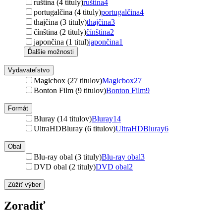
ruština (4 tituly)
ruština
4
portugalčina (4 tituly)
portugalčina
4
thajčina (3 tituly)
thajčina
3
čínština (2 tituly)
čínština
2
japončina (1 titul)
japončina
1
Ďalšie možnosti
Vydavateľstvo
Magicbox (27 titulov)
Magicbox
27
Bonton Film (9 titulov)
Bonton Film
9
Formát
Bluray (14 titulov)
Bluray
14
UltraHDBluray (6 titulov)
UltraHDBluray
6
Obal
Blu-ray obal (3 tituly)
Blu-ray obal
3
DVD obal (2 tituly)
DVD obal
2
Zúžiť výber
Zoradiť