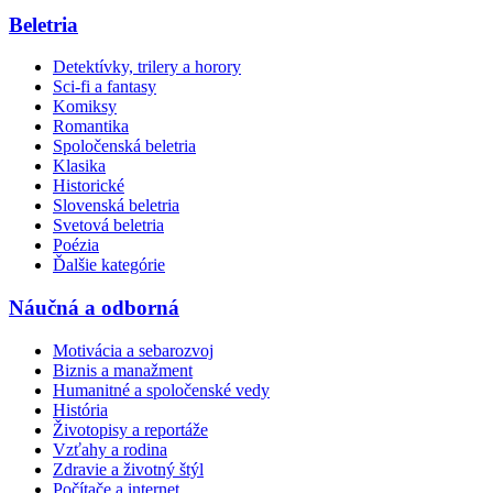
Beletria
Detektívky, trilery a horory
Sci-fi a fantasy
Komiksy
Romantika
Spoločenská beletria
Klasika
Historické
Slovenská beletria
Svetová beletria
Poézia
Ďalšie kategórie
Náučná a odborná
Motivácia a sebarozvoj
Biznis a manažment
Humanitné a spoločenské vedy
História
Životopisy a reportáže
Vzťahy a rodina
Zdravie a životný štýl
Počítače a internet