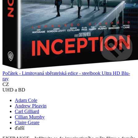
Počátek - Limitovaná sběratelská edice - steelbook Ultra HD Blu-
ray
CZ
UHD a BD
Adam Cole
Andrew Pleavin
Carl Gilliard
Cillian Murphy
Claire Geare
ďalší