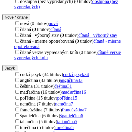
dostupná (bez vypredaných) (0 titulov)
dostupná (bez
vypredaných)
Nové / čítané
nová (0 titulov)
nová
čítaná (0 titulov)
čítaná
čítaná - výborný stav (0 titulov)
čítaná - výborný stav
čítaná - mierne opotrebovaná (0 titulov)
čítaná - mierne
opotrebovaná
čítané verzie vypredaných kníh (0 titulov)
čítané verzie
vypredaných kníh
Jazyk
cudzí jazyk (34 titulov)
cudzí jazyk
34
angličtina (33 titulov)
angličtina
33
čeština (31 titulov)
čeština
31
maďarčina (16 titulov)
maďarčina
16
poľština (15 titulov)
poľština
15
nemčina (7 titulov)
nemčina
7
francúzština (7 titulov)
francúzština
7
španielčina (6 titulov)
španielčina
6
taliančina (5 titulov)
taliančina
5
turečtina (5 titulov)
turečtina
5