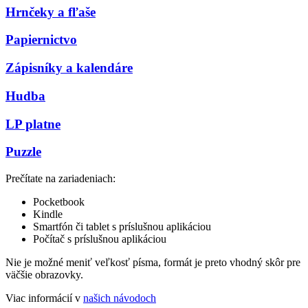
Hrnčeky a fľaše
Papiernictvo
Zápisníky a kalendáre
Hudba
LP platne
Puzzle
Prečítate na zariadeniach:
Pocketbook
Kindle
Smartfón či tablet s príslušnou aplikáciou
Počítač s príslušnou aplikáciou
Nie je možné meniť veľkosť písma, formát je preto vhodný skôr pre
väčšie obrazovky.
Viac informácií v
našich návodoch