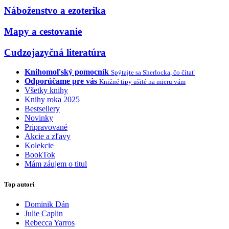
Náboženstvo a ezoterika
Mapy a cestovanie
Cudzojazyčná literatúra
Knihomoľský pomocník
Spýtajte sa Sherlocka, čo čítať
Odporúčame pre vás
Knižné tipy ušité na mieru vám
Všetky knihy
Knihy roka 2025
Bestsellery
Novinky
Pripravované
Akcie a zľavy
Kolekcie
BookTok
Mám záujem o titul
Top autori
Dominik Dán
Julie Caplin
Rebecca Yarros