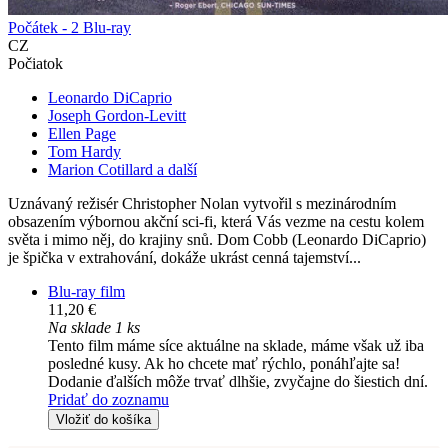
Počátek - 2 Blu-ray
CZ
Počiatok
Leonardo DiCaprio
Joseph Gordon-Levitt
Ellen Page
Tom Hardy
Marion Cotillard a další
Uznávaný režisér Christopher Nolan vytvořil s mezinárodním
obsazením výbornou akční sci-fi, která Vás vezme na cestu kolem
světa i mimo něj, do krajiny snů. Dom Cobb (Leonardo DiCaprio)
je špička v extrahování, dokáže ukrást cenná tajemství...
Blu-ray film
11,20 €
Na sklade 1 ks
Tento film máme síce aktuálne na sklade, máme však už iba
posledné kusy. Ak ho chcete mať rýchlo, ponáhľajte sa!
Dodanie ďalších môže trvať dlhšie, zvyčajne do šiestich dní.
Pridať do zoznamu
Vložiť do košíka