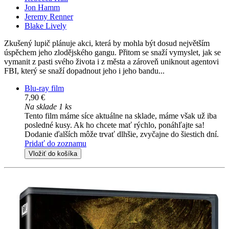
Jon Hamm
Jeremy Renner
Blake Lively
Zkušený lupič plánuje akci, která by mohla být dosud největším
úspěchem jeho zlodějského gangu. Přitom se snaží vymyslet, jak se
vymanit z pasti svého života i z města a zároveň uniknout agentovi
FBI, který se snaží dopadnout jeho i jeho bandu...
Blu-ray film
7,90 €
Na sklade 1 ks
Tento film máme síce aktuálne na sklade, máme však už iba
posledné kusy. Ak ho chcete mať rýchlo, ponáhľajte sa!
Dodanie ďalších môže trvať dlhšie, zvyčajne do šiestich dní.
Pridať do zoznamu
Vložiť do košíka