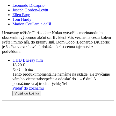
Leonardo DiCaprio
Joseph Gordon-Levitt
Ellen Page
Tom Hardy
Marion Cotillard a další
Uznávaný režisér Christopher Nolan vytvořil s mezinárodním
obsazením výbornou akční sci-fi , která Vás vezme na cestu kolem
světa i mimo něj, do krajiny snů. Dom Cobb (Leonardo DiCaprio)
je špička v extrahování, dokáže ukrást cenná tajemství z
podvědomí..
UHD Blu-ray film
18,20 €
Do 1 – 6 dní
Tento produkt momentálne nemáme na sklade, ale zvyčajne
vám ho vieme zabezpečiť a odoslať do 1 – 6 dní. A
posnažíme sa aj trochu rýchlejšie!
Pridať do zoznamu
Vložiť do košíka