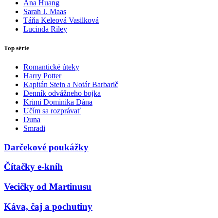
Ana Huang
Sarah J. Maas
Táňa Keleová Vasilková
Lucinda Riley
Top série
Romantické úteky
Harry Potter
Kapitán Stein a Notár Barbarič
Denník odvážneho bojka
Krimi Dominika Dána
Učím sa rozprávať
Duna
Smradi
Darčekové poukážky
Čítačky e-kníh
Vecičky od Martinusu
Káva, čaj a pochutiny