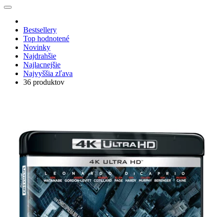
Bestsellery
Top hodnotené
Novinky
Najdrahšie
Najlacnejšie
Najvyššia zľava
36 produktov