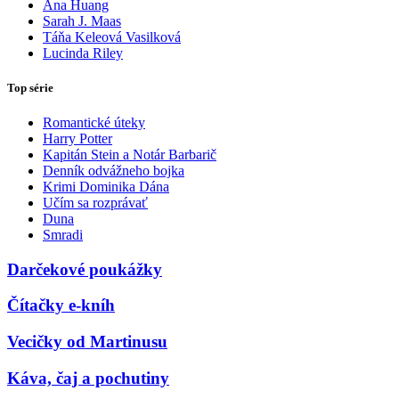
Ana Huang
Sarah J. Maas
Táňa Keleová Vasilková
Lucinda Riley
Top série
Romantické úteky
Harry Potter
Kapitán Stein a Notár Barbarič
Denník odvážneho bojka
Krimi Dominika Dána
Učím sa rozprávať
Duna
Smradi
Darčekové poukážky
Čítačky e-kníh
Vecičky od Martinusu
Káva, čaj a pochutiny