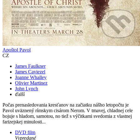
Apoštol Pavol
CZ
James Faulkner
James Caviezel
Joanne Whalley
Olivier Martinez
John Lynch
ďalší
Počas prenasledovania kresťanov na začiatku nášho letopočtu je
Pavol uväznený rímskym cisárom Nerom. V tmavej, chladnej cele
bojuje s hladom, samotou, no tiež s výčitkami svedomia z vlastnej
farizejskej minulosti...
DVD film
Vypredané