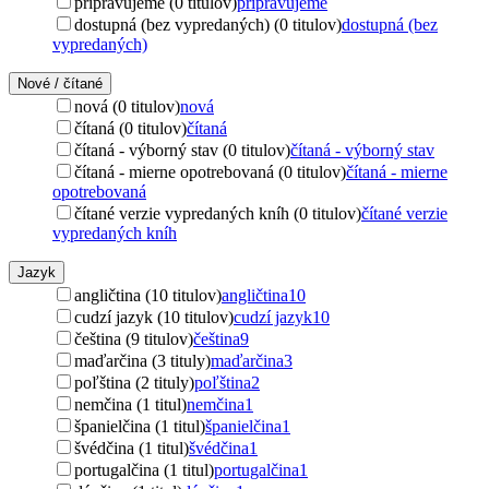
pripravujeme (0 titulov)
pripravujeme
dostupná (bez vypredaných) (0 titulov)
dostupná (bez
vypredaných)
Nové / čítané
nová (0 titulov)
nová
čítaná (0 titulov)
čítaná
čítaná - výborný stav (0 titulov)
čítaná - výborný stav
čítaná - mierne opotrebovaná (0 titulov)
čítaná - mierne
opotrebovaná
čítané verzie vypredaných kníh (0 titulov)
čítané verzie
vypredaných kníh
Jazyk
angličtina (10 titulov)
angličtina
10
cudzí jazyk (10 titulov)
cudzí jazyk
10
čeština (9 titulov)
čeština
9
maďarčina (3 tituly)
maďarčina
3
poľština (2 tituly)
poľština
2
nemčina (1 titul)
nemčina
1
španielčina (1 titul)
španielčina
1
švédčina (1 titul)
švédčina
1
portugalčina (1 titul)
portugalčina
1