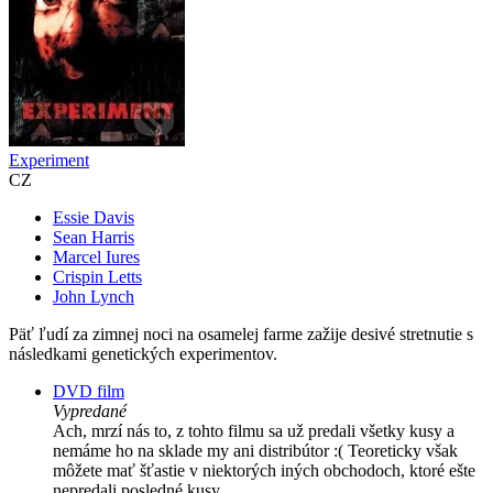
Experiment
CZ
Essie Davis
Sean Harris
Marcel Iures
Crispin Letts
John Lynch
Päť ľudí za zimnej noci na osamelej farme zažije desivé stretnutie s
následkami genetických experimentov.
DVD film
Vypredané
Ach, mrzí nás to, z tohto filmu sa už predali všetky kusy a
nemáme ho na sklade my ani distribútor :( Teoreticky však
môžete mať šťastie v niektorých iných obchodoch, ktoré ešte
nepredali posledné kusy.