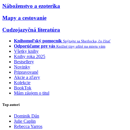
Náboženstvo a ezoterika
Mapy a cestovanie
Cudzojazyčná literatúra
Knihomoľský pomocník
Spýtajte sa Sherlocka, čo čítať
Odporúčame pre vás
Knižné tipy ušité na mieru vám
Všetky knihy
Knihy roka 2025
Bestsellery
Novinky
Pripravované
Akcie a zľavy
Kolekcie
BookTok
Mám záujem o titul
Top autori
Dominik Dán
Julie Caplin
Rebecca Yarros