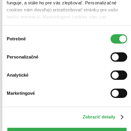
funguje, a stále ho pre vás zlepšovať. Personalizačné
cookies nám dovoľujú prispôsobovať stránku pre vašu
lepšiu orientáciu. Marketingové cookies nám zas
umožňujú zobrazenie relevantnej reklamy. Niektoré údaje
zdieľame aj s tretími stranami. Veľmi by nám pomohlo,
Výber
keby sme mohli používať všetky tieto cookies. Ďakujeme!
Potrebné
súhlasu
Personalizačné
Analytické
Marketingové
Čierna smrť
Zobraziť detaily
EN