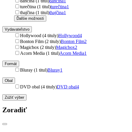
dánčina (1 titul)
dánčina
1
turečtina (1 titul)
turečtina
1
thajčina (1 titul)
thajčina
1
Ďalšie možnosti
Vydavateľstvo
Hollywood (4 tituly)
Hollywood
4
Bonton Film (2 tituly)
Bonton Film
2
Magicbox (2 tituly)
Magicbox
2
Acorn Media (1 titul)
Acorn Media
1
Formát
Bluray (1 titul)
Bluray
1
Obal
DVD obal (4 tituly)
DVD obal
4
Zúžiť výber
Zoradiť