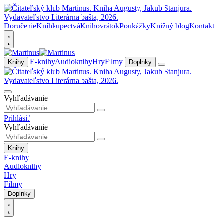
Doručenie
Kníhkupectvá
Knihovrátok
Poukážky
Knižný blog
Kontakt
E-knihy
Audioknihy
Hry
Filmy
Knihy
Doplnky
Vyhľadávanie
Prihlásiť
Vyhľadávanie
Knihy
E-knihy
Audioknihy
Hry
Filmy
Doplnky