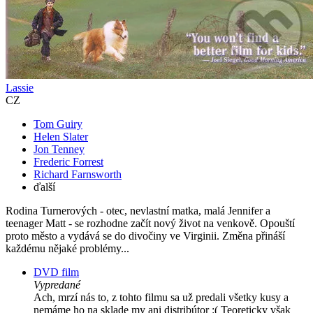
Lassie
CZ
Tom Guiry
Helen Slater
Jon Tenney
Frederic Forrest
Richard Farnsworth
ďalší
Rodina Turnerových - otec, nevlastní matka, malá Jennifer a
teenager Matt - se rozhodne začít nový život na venkově. Opouští
proto město a vydává se do divočiny ve Virginii. Změna přináší
každému nějaké problémy...
DVD film
Vypredané
Ach, mrzí nás to, z tohto filmu sa už predali všetky kusy a
nemáme ho na sklade my ani distribútor :( Teoreticky však