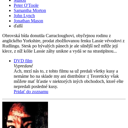
Mason
Peter O'Toole
Samantha Morton
John Lynch
Jonathan Mason
ďalší
Obrovská bída donutila Carracloughovi, obyčejnou rodinu z
anglického Yorkshire, prodat zbožňovanou fenku Lassie vévodovi z
Rudlingu. Stesk po bývalých pánech je ale silnější než mříže její
klece, z níž kólie Lassie záhy unikne a vydá se na strastiplnou...
DVD film
Vypredané
Ach, mrzí nás to, z tohto filmu sa už predali všetky kusy a
nemáme ho na sklade my ani distribútor :( Teoreticky však
môžete mať šťastie v niektorých iných obchodoch, ktoré ešte
nepredali posledné kusy.
Pridať do zoznamu