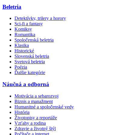
Beletria
Detektívky, trilery a horory
Sci-fi a fantasy
Komiksy
Romantika
Spoločenská beletria
Klasika
Historické
Slovenská beletria
Svetová beletria
Poézia
Ďalšie kategórie
Náučná a odborná
Motivácia a sebarozvoj
Biznis a manažment
Humanitné a spoločenské vedy
História
Životopisy a reportáže
Vzťahy a rodina
Zdravie a životný štýl
Počítače a internet