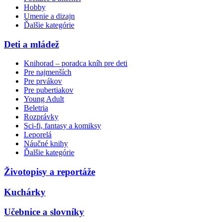
Hobby
Umenie a dizajn
Ďalšie kategórie
Deti a mládež
Knihorad – poradca kníh pre deti
Pre najmenších
Pre prvákov
Pre pubertiakov
Young Adult
Beletria
Rozprávky
Sci-fi, fantasy a komiksy
Leporelá
Náučné knihy
Ďalšie kategórie
Životopisy a reportáže
Kuchárky
Učebnice a slovníky