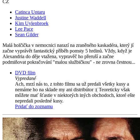
CZ
Catinca Untaru
Justine Waddell
Kim Uylenbroek
Lee Pace
Sean Gilder
Malá holčička v nemocnici narazí na zraněného kaskadéra, který jí
začne vyprávět fantastický příběh pomsty 5 hrdinů. Vždy, když je
Alexandria do děje vtažena, vypravěč ho přeruší a začne
podmiňovat pokračování "malou službičkou" - ne zrovna čestnou...
DVD film
Vypredané
Ach, mrzí nás to, z tohto filmu sa už predali všetky kusy a
nemáme ho na sklade my ani distribútor :( Teoreticky však
môžete mať šťastie v niektorých iných obchodoch, ktoré ešte
nepredali posledné kusy.
Pridať do zoznamu