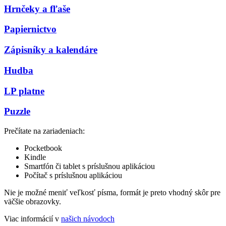
Hrnčeky a fľaše
Papiernictvo
Zápisníky a kalendáre
Hudba
LP platne
Puzzle
Prečítate na zariadeniach:
Pocketbook
Kindle
Smartfón či tablet s príslušnou aplikáciou
Počítač s príslušnou aplikáciou
Nie je možné meniť veľkosť písma, formát je preto vhodný skôr pre
väčšie obrazovky.
Viac informácií v
našich návodoch