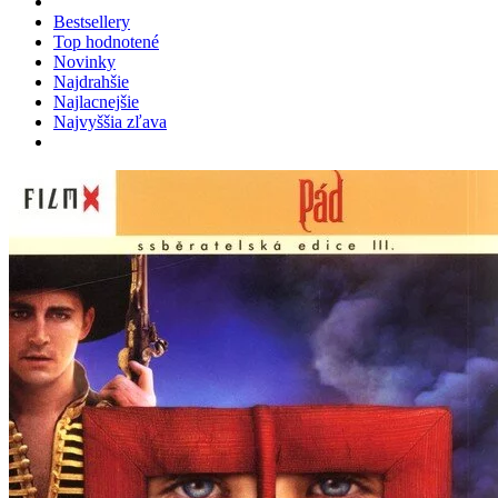
Bestsellery
Top hodnotené
Novinky
Najdrahšie
Najlacnejšie
Najvyššia zľava