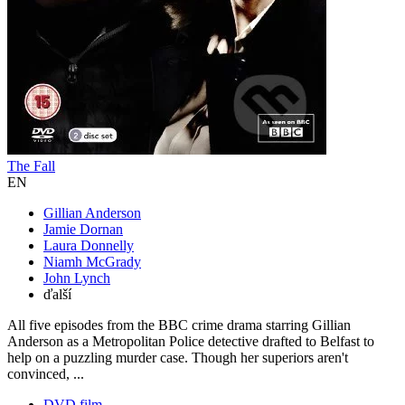
The Fall
EN
Gillian Anderson
Jamie Dornan
Laura Donnelly
Niamh McGrady
John Lynch
ďalší
All five episodes from the BBC crime drama starring Gillian
Anderson as a Metropolitan Police detective drafted to Belfast to
help on a puzzling murder case. Though her superiors aren't
convinced, ...
DVD film