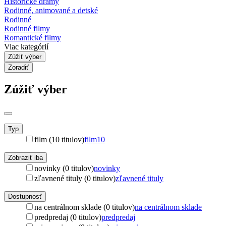
Historické drámy
Rodinné, animované a detské
Rodinné
Rodinné filmy
Romantické filmy
Viac kategórií
Zúžiť výber
Zoradiť
Zúžiť výber
Typ
film (10 titulov)
film
10
Zobraziť iba
novinky (0 titulov)
novinky
zľavnené tituly (0 titulov)
zľavnené tituly
Dostupnosť
na centrálnom sklade (0 titulov)
na centrálnom sklade
predpredaj (0 titulov)
predpredaj