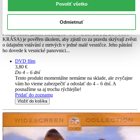
Andy Nyman
Povoliť všetko
Carice van Houten
Eddie Redmayne
John Lynch
Odmietnuť
Sean Bean
Mladý mnich (Eddie Redmayne - POWDER BLUE, DIVOKÁ
KRÁSA) je pověřen úkolem, aby zjistil co za pravdu skrývají zvěsti
o údajném vstávání z mrtvých v jedné malé vesničce. Jeho pátrání
ho dovede k vesnické panovnici...
DVD film
3,80 €
Do 4 – 6 dní
Tento produkt momentálne nemáme na sklade, ale zvyčajne
vám ho vieme zabezpečiť a odoslať do 4 – 6 dní. A
posnažíme sa aj trochu rýchlejšie!
Pridať do zoznamu
Vložiť do košíka