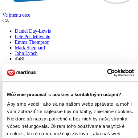
Ve jménu otce
CZ
Daniel Day-Lewis
Pete Postlethwaite
Emma Thompson
Mark Sheppard
John Lynch
ďalší
Držitel Ceny Akademie® Daniel Day-Lewis* předvádí úžasný
herecký výkon ve strhujícím dramatu o patnáctiletém boji a
konečném triumfálním vítězství nad krutou nespravedlností. Film Ve
jménu otce vypráví skutečný příběh Gerryho Conlona...
Môžeme pracovať s cookies a kontaktnými údajmi?
Blu-ray film
7,50 €
Aby sme vedeli, ako sa na našom webe správate, a mohli
Do 4 – 6 dní
vám zobraziť tie najlepšie tipy na knihy, zbierame cookies.
Tento produkt momentálne nemáme na sklade, ale zvyčajne
vám ho vieme zabezpečiť a odoslať do 4 – 6 dní. A
Niektoré sú naozaj potrebné a bez nich by naša stránka
posnažíme sa aj trochu rýchlejšie!
vôbec nefungovala. Okrem toho používame analytické
Pridať do zoznamu
cookies, ktoré nám umožňujú zisťovať, ako náš web
Vložiť do košíka