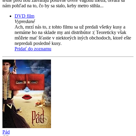
tesne pred ňou zatvárajú posuvné dvere vagónu metra, otvára sa
nám pohľad na to, čo by sa stalo, keby metro stihla...
DVD film
Vypredané
Ach, mrzí nás to, z tohto filmu sa už predali všetky kusy a
nemáme ho na sklade my ani distribútor :( Teoreticky však
môžete mať šťastie v niektorých iných obchodoch, ktoré ešte
nepredali posledné kusy.
Pridať do zoznamu
Pád