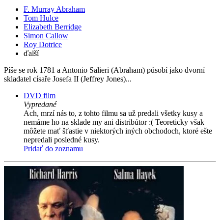
F. Murray Abraham
Tom Hulce
Elizabeth Berridge
Simon Callow
Roy Dotrice
ďalší
Píše se rok 1781 a Antonio Salieri (Abraham) působí jako dvorní
skladatel císaře Josefa II (Jeffrey Jones)...
DVD film
Vypredané
Ach, mrzí nás to, z tohto filmu sa už predali všetky kusy a
nemáme ho na sklade my ani distribútor :( Teoreticky však
môžete mať šťastie v niektorých iných obchodoch, ktoré ešte
nepredali posledné kusy.
Pridať do zoznamu