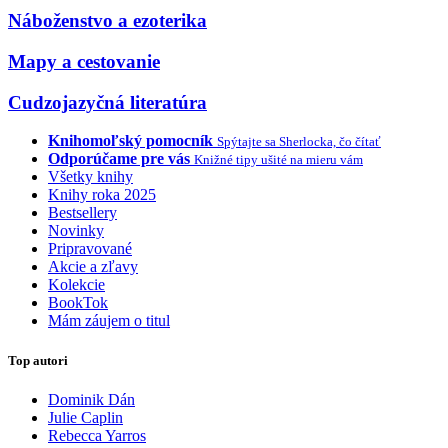
Náboženstvo a ezoterika
Mapy a cestovanie
Cudzojazyčná literatúra
Knihomoľský pomocník
Spýtajte sa Sherlocka, čo čítať
Odporúčame pre vás
Knižné tipy ušité na mieru vám
Všetky knihy
Knihy roka 2025
Bestsellery
Novinky
Pripravované
Akcie a zľavy
Kolekcie
BookTok
Mám záujem o titul
Top autori
Dominik Dán
Julie Caplin
Rebecca Yarros