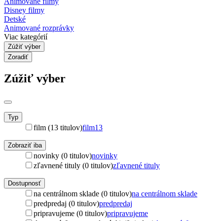
Animované filmy
Disney filmy
Detské
Animované rozprávky
Viac kategórií
Zúžiť výber
Zoradiť
Zúžiť výber
Typ
film (13 titulov)
film
13
Zobraziť iba
novinky (0 titulov)
novinky
zľavnené tituly (0 titulov)
zľavnené tituly
Dostupnosť
na centrálnom sklade (0 titulov)
na centrálnom sklade
predpredaj (0 titulov)
predpredaj
pripravujeme (0 titulov)
pripravujeme