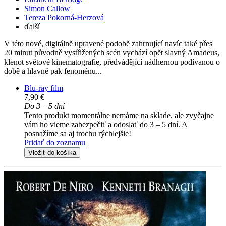
Simon Callow
Tereza Pokorná-Herzová
ďalší
V této nové, digitálně upravené podobě zahrnující navíc také přes
20 minut původně vystřižených scén vychází opět slavný Amadeus,
klenot světové kinematografie, předvádějící nádhernou podívanou o
době a hlavně pak fenoménu...
Blu-ray film
7,90 €
Do 3 – 5 dní
Tento produkt momentálne nemáme na sklade, ale zvyčajne
vám ho vieme zabezpečiť a odoslať do 3 – 5 dní. A
posnažíme sa aj trochu rýchlejšie!
Pridať do zoznamu
Vložiť do košíka