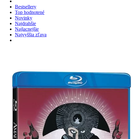
Bestsellery
Top hodnotené
Novinky
Najdrahšie
Najlacnejšie
Najvyššia zľava