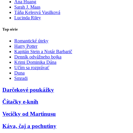
Ana Huang
Sarah J. Maas
Táňa Keleová Vasilková
Lucinda Riley
Top série
Romantické úteky
Harry Potter
Kapitán Stein a Notár Barbarič
Denník odvážneho bojka
Krimi Dominika Dána
Učím sa rozprávať
Duna
Smradi
Darčekové poukážky
Čítačky e-kníh
Vecičky od Martinusu
Káva, čaj a pochutiny