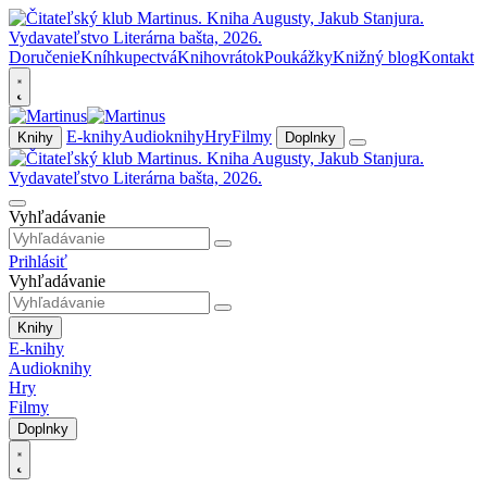
Doručenie
Kníhkupectvá
Knihovrátok
Poukážky
Knižný blog
Kontakt
E-knihy
Audioknihy
Hry
Filmy
Knihy
Doplnky
Vyhľadávanie
Prihlásiť
Vyhľadávanie
Knihy
E-knihy
Audioknihy
Hry
Filmy
Doplnky