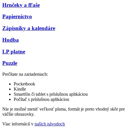
Hrnčeky a fľaše
Papiernictvo
Zápisníky a kalendáre
Hudba
LP platne
Puzzle
Prečítate na zariadeniach:
Pocketbook
Kindle
Smartfón či tablet s príslušnou aplikáciou
Počítač s príslušnou aplikáciou
Nie je možné meniť veľkosť písma, formát je preto vhodný skôr pre
väčšie obrazovky.
Viac informácií v
našich návodoch