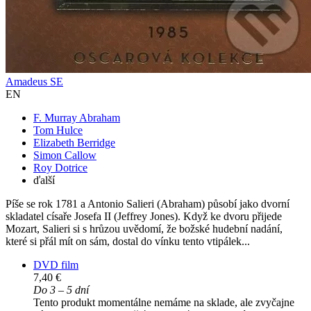
Amadeus SE
EN
F. Murray Abraham
Tom Hulce
Elizabeth Berridge
Simon Callow
Roy Dotrice
ďalší
Píše se rok 1781 a Antonio Salieri (Abraham) působí jako dvorní
skladatel císaře Josefa II (Jeffrey Jones). Když ke dvoru přijede
Mozart, Salieri si s hrůzou uvědomí, že božské hudební nadání,
které si přál mít on sám, dostal do vínku tento vtipálek...
DVD film
7,40 €
Do 3 – 5 dní
Tento produkt momentálne nemáme na sklade, ale zvyčajne