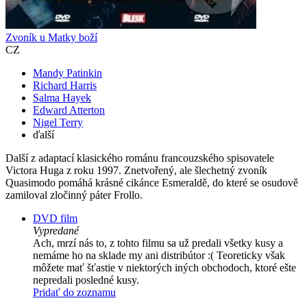
Zvoník u Matky boží
CZ
Mandy Patinkin
Richard Harris
Salma Hayek
Edward Atterton
Nigel Terry
ďalší
Další z adaptací klasického románu francouzského spisovatele
Victora Huga z roku 1997. Znetvořený, ale šlechetný zvoník
Quasimodo pomáhá krásné cikánce Esmeraldě, do které se osudově
zamiloval zločinný páter Frollo.
DVD film
Vypredané
Ach, mrzí nás to, z tohto filmu sa už predali všetky kusy a
nemáme ho na sklade my ani distribútor :( Teoreticky však
môžete mať šťastie v niektorých iných obchodoch, ktoré ešte
nepredali posledné kusy.
Pridať do zoznamu