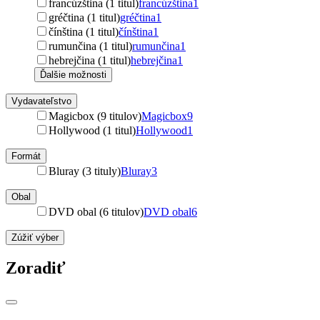
francúzština (1 titul)
francúzština
1
gréčtina (1 titul)
gréčtina
1
čínština (1 titul)
čínština
1
rumunčina (1 titul)
rumunčina
1
hebrejčina (1 titul)
hebrejčina
1
Ďalšie možnosti
Vydavateľstvo
Magicbox (9 titulov)
Magicbox
9
Hollywood (1 titul)
Hollywood
1
Formát
Bluray (3 tituly)
Bluray
3
Obal
DVD obal (6 titulov)
DVD obal
6
Zúžiť výber
Zoradiť