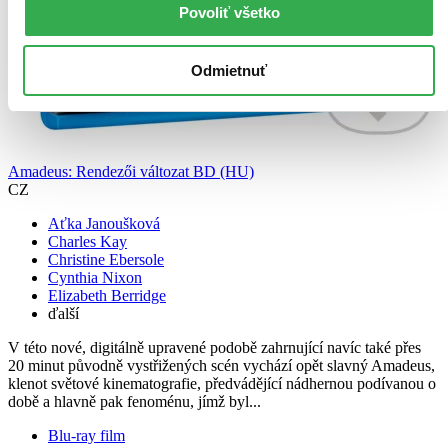
Povoliť všetko
Odmietnuť
Amadeus: Rendezői változat BD (HU)
CZ
Aťka Janoušková
Charles Kay
Christine Ebersole
Cynthia Nixon
Elizabeth Berridge
ďalší
V této nové, digitálně upravené podobě zahrnující navíc také přes
20 minut původně vystřižených scén vychází opět slavný Amadeus,
klenot světové kinematografie, předvádějící nádhernou podívanou o
době a hlavně pak fenoménu, jímž byl...
Blu-ray film