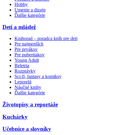
Hobby
Umenie a dizajn
Ďalšie kategórie
Deti a mládež
Knihorad – poradca kníh pre deti
Pre najmenších
Pre prvákov
Pre pubertiakov
Young Adult
Beletria
Rozprávky
Sci-fi, fantasy a komiksy
Leporelá
Náučné knihy
Ďalšie kategórie
Životopisy a reportáže
Kuchárky
Učebnice a slovníky