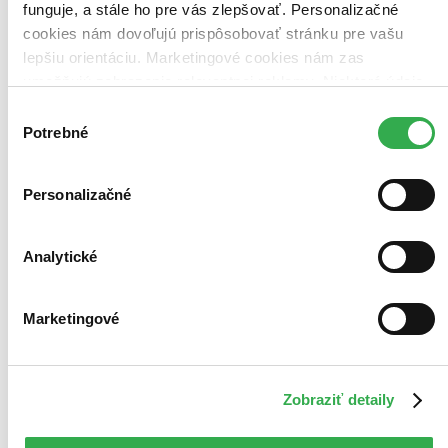
funguje, a stále ho pre vás zlepšovať. Personalizačné
cookies nám dovoľujú prispôsobovať stránku pre vašu
lepšiu orientáciu. Marketingové cookies nám zas
umožňujú zobrazenie relevantnej reklamy. Niektoré údaje
zdieľame aj s tretími stranami. Veľmi by nám pomohlo,
Výber
keby sme mohli používať všetky tieto cookies. Ďakujeme!
Potrebné
súhlasu
Personalizačné
Analytické
Marketingové
Zobraziť detaily