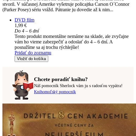
stvoril. V súčasnej Amerike vyšetruje policajtka Carson O´Connor
(Parker Posey) sériu vrážd. Pátranie ju dovedie až k nim...
DVD film
1,99 €
Do 4 – 6 dní
Tento produkt momentálne nemáme na sklade, ale zvyčajne
vám ho vieme zabezpečiť a odoslať do 4 – 6 dní. A
posnažíme sa aj trochu rýchlejšie!
Pridať do zoznamu
Vložiť do košíka
Chcete poradiť knihu?
Náš pomocník Sherlock vám ju s radosťou vypátra!
Knihomoľský pomocník