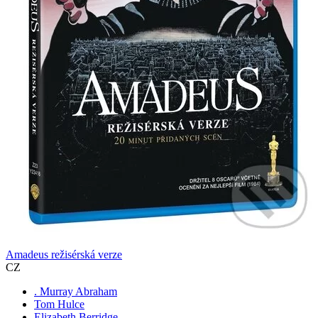
Amadeus režisérská verze
CZ
. Murray Abraham
Tom Hulce
Elizabeth Berridge