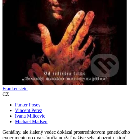
Frankenstein
CZ
Parker Posey
Vincent Perez
Ivana Milicevic
Michael Madsen
Geniálny, ale šialený vedec dokázal prostredníctvom genetického
experimentu po dva stáročia udržať nažive seba aj ozrutu, ktorú