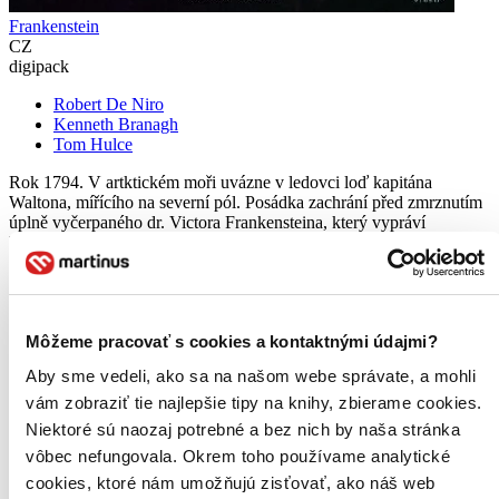
Frankenstein
CZ
digipack
Robert De Niro
Kenneth Branagh
Tom Hulce
Rok 1794. V artktickém moři uvázne v ledovci loď kapitána
Waltona, mířícího na severní pól. Posádka zachrání před zmrznutím
úplně vyčerpaného dr. Victora Frankensteina, který vypráví
kapitánovi svůj prokletý příběh...
DVD film
7,20 €
Do 4 – 6 dní
Tento produkt momentálne nemáme na sklade, ale zvyčajne
Môžeme pracovať s cookies a kontaktnými údajmi?
vám ho vieme zabezpečiť a odoslať do 4 – 6 dní. A
Aby sme vedeli, ako sa na našom webe správate, a mohli
posnažíme sa aj trochu rýchlejšie!
Pridať do zoznamu
vám zobraziť tie najlepšie tipy na knihy, zbierame cookies.
Vložiť do košíka
Niektoré sú naozaj potrebné a bez nich by naša stránka
vôbec nefungovala. Okrem toho používame analytické
cookies, ktoré nám umožňujú zisťovať, ako náš web