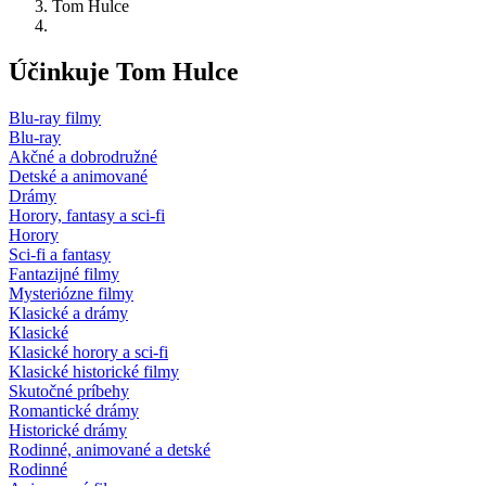
Tom Hulce
Účinkuje Tom Hulce
Blu-ray filmy
Blu-ray
Akčné a dobrodružné
Detské a animované
Drámy
Horory, fantasy a sci-fi
Horory
Sci-fi a fantasy
Fantazijné filmy
Mysteriózne filmy
Klasické a drámy
Klasické
Klasické horory a sci-fi
Klasické historické filmy
Skutočné príbehy
Romantické drámy
Historické drámy
Rodinné, animované a detské
Rodinné