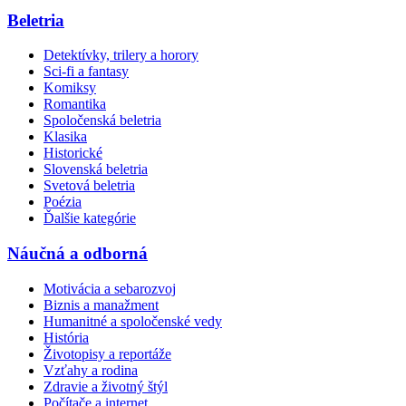
Beletria
Detektívky, trilery a horory
Sci-fi a fantasy
Komiksy
Romantika
Spoločenská beletria
Klasika
Historické
Slovenská beletria
Svetová beletria
Poézia
Ďalšie kategórie
Náučná a odborná
Motivácia a sebarozvoj
Biznis a manažment
Humanitné a spoločenské vedy
História
Životopisy a reportáže
Vzťahy a rodina
Zdravie a životný štýl
Počítače a internet