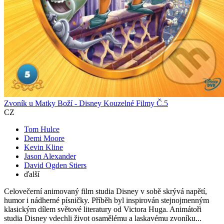
Zvoník u Matky Boží - Disney Kouzelné Filmy Č.5
CZ
Tom Hulce
Demi Moore
Kevin Kline
Jason Alexander
David Ogden Stiers
ďalší
Celovečerní animovaný film studia Disney v sobě skrývá napětí,
humor i nádherné písničky. Příběh byl inspirován stejnojmenným
klasickým dílem světové literatury od Victora Huga. Animátoři
studia Disney vdechli život osamělému a laskavému zvoníku...