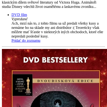
klasickým dílem světové literatury od Victora Huga. Animátoři
studia Disney vdechli život osamělému a laskavému zvoníku...
DVD film
Vypredané
Ach, mrzí nás to, z tohto filmu sa už predali všetky kusy a
nemáme ho na sklade my ani distribútor :( Teoreticky však
môžete mať šťastie v niektorých iných obchodoch, ktoré ešte
nepredali posledné kusy.
Pridať do zoznamu