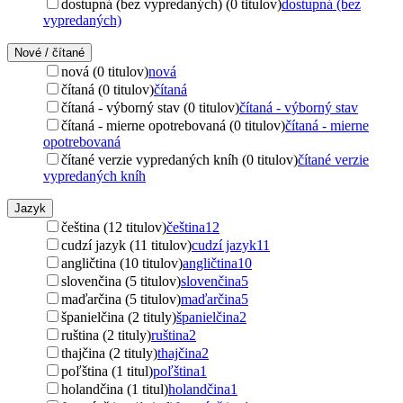
dostupná (bez vypredaných) (0 titulov)
dostupná (bez
vypredaných)
Nové / čítané
nová (0 titulov)
nová
čítaná (0 titulov)
čítaná
čítaná - výborný stav (0 titulov)
čítaná - výborný stav
čítaná - mierne opotrebovaná (0 titulov)
čítaná - mierne
opotrebovaná
čítané verzie vypredaných kníh (0 titulov)
čítané verzie
vypredaných kníh
Jazyk
čeština (12 titulov)
čeština
12
cudzí jazyk (11 titulov)
cudzí jazyk
11
angličtina (10 titulov)
angličtina
10
slovenčina (5 titulov)
slovenčina
5
maďarčina (5 titulov)
maďarčina
5
španielčina (2 tituly)
španielčina
2
ruština (2 tituly)
ruština
2
thajčina (2 tituly)
thajčina
2
poľština (1 titul)
poľština
1
holandčina (1 titul)
holandčina
1