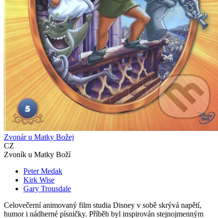
Zvonár u Matky Božej
CZ
Zvoník u Matky Boží
Peter Medak
Kirk Wise
Gary Trousdale
Celovečerní animovaný film studia Disney v sobě skrývá napětí,
humor i nádherné písničky. Příběh byl inspirován stejnojmenným