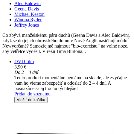
Alec Baldwin
Geena Davis
Michael Keaton
Winona Ryder
Jeffrey Jones
Co zbývá manželskému páru duchů (Geena Davis a Alec Baldwin),
když se do jejich obrovského domu v Nové Anglii nastěhují módní
Newyorčané? Samozřejmě najmout "bio-exorcistu” na volné noze,
aby vetřelce vyděsil. V režii Tima Burtona...
DVD film
3,90 €
Do 2 – 4 dní
Tento produkt momentálne nemáme na sklade, ale zvyčajne
vám ho vieme zabezpečiť a odoslať do 2 – 4 dní. A
posnažíme sa aj trochu rýchlejšie!
Pridať do zoznamu
Vložiť do košíka