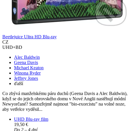
Beetlejuice Ultra HD Blu-ray
CZ
UHD+BD
Alec Baldwin
Geena Davis
Michael Keaton
Winona Ryder
Jeffrey Jones
ďalší
Co zbývá manželskému páru duchů (Geena Davis a Alec Baldwin),
když se do jejich obrovského domu v Nové Anglii nastěhují módní
Newyorčané? Samozřejmě najmout "bio-exorcistu” na volné noze,
aby vetřelce vyděsil...
UHD Blu-ray film
19,50 €
Do 2 – 4 dní