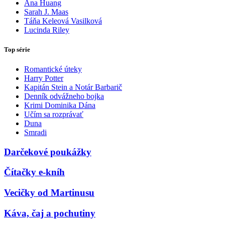
Ana Huang
Sarah J. Maas
Táňa Keleová Vasilková
Lucinda Riley
Top série
Romantické úteky
Harry Potter
Kapitán Stein a Notár Barbarič
Denník odvážneho bojka
Krimi Dominika Dána
Učím sa rozprávať
Duna
Smradi
Darčekové poukážky
Čítačky e-kníh
Vecičky od Martinusu
Káva, čaj a pochutiny