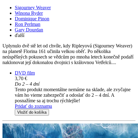
Sigourney Weaver
Winona Ryder
Dominique Pinon
Ron Perlman
Gary Dourdan
ďalší
Uplynulo dvě stě let od chvíle, kdy Ripleyová (Sigourney Weaver)
na planetě Florina 161 učinila velkou oběť. Po několika
neúspěšných pokusech se vědcům po mnoha letech konečně podaří
naklonovat její dokonalou dvojnici s královnou Vetřelců....
DVD film
3,70 €
Do 2 – 4 dní
Tento produkt momentálne nemáme na sklade, ale zvyčajne
vám ho vieme zabezpečiť a odoslať do 2 – 4 dní. A
posnažíme sa aj trochu rýchlejšie!
Pridať do zoznamu
Vložiť do košíka