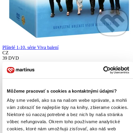
Přátelé 1-10. série Viva balení
CZ
39 DVD
Jennifer Aniston
Courteney Cox
Lisa Kudrow
Matt LeBlanc
Matthew Perry
Môžeme pracovať s cookies a kontaktnými údajmi?
ďalší
Aby sme vedeli, ako sa na našom webe správate, a mohli
Láska, sex, přátelství, štěstí a smůla kolem nás aneb život je třeba
vám zobraziť tie najlepšie tipy na knihy, zbierame cookies.
brát s nadhledem...
Niektoré sú naozaj potrebné a bez nich by naša stránka
DVD film
vôbec nefungovala. Okrem toho používame analytické
89,80 €
cookies, ktoré nám umožňujú zisťovať, ako náš web
Do 2 – 4 dní