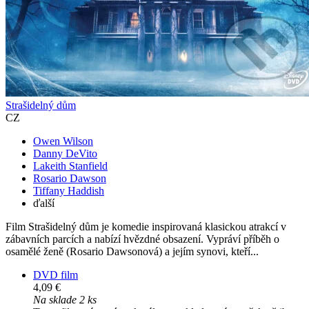
Strašidelný dům
CZ
Owen Wilson
Danny DeVito
Lakeith Stanfield
Rosario Dawson
Tiffany Haddish
ďalší
Film Strašidelný dům je komedie inspirovaná klasickou atrakcí v
zábavních parcích a nabízí hvězdné obsazení. Vypráví příběh o
osamělé ženě (Rosario Dawsonová) a jejím synovi, kteří...
DVD film
4,09 €
Na sklade 2 ks