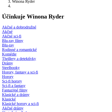
Winona Ryder
Účinkuje Winona Ryder
Akčné a dobrodružné
Akčné
Akčné sci-fi
Blu-ray filmy
Blu-ray
Rodinné a romantické
Komédie
Thrillery a detektívky
Drámy
Steelbooky
Horory, fantasy a sci-fi
Horory
Sci-fi horory
Sci-fi a fantasy
Fantazijné filmy
Klasické a drámy
Klasické
Klasické horory a sci-fi
Akčné drámy