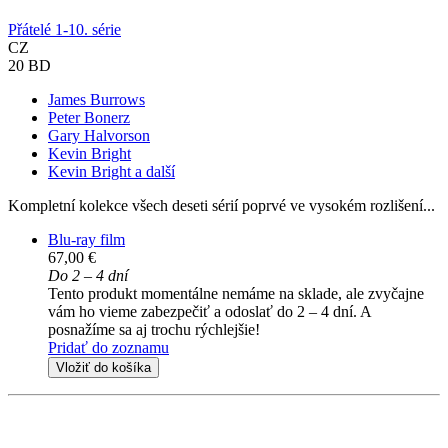
Přátelé 1-10. série
CZ
20 BD
James Burrows
Peter Bonerz
Gary Halvorson
Kevin Bright
Kevin Bright a další
Kompletní kolekce všech deseti sérií poprvé ve vysokém rozlišení...
Blu-ray film
67,00 €
Do 2 – 4 dní
Tento produkt momentálne nemáme na sklade, ale zvyčajne
vám ho vieme zabezpečiť a odoslať do 2 – 4 dní. A
posnažíme sa aj trochu rýchlejšie!
Pridať do zoznamu
Vložiť do košíka