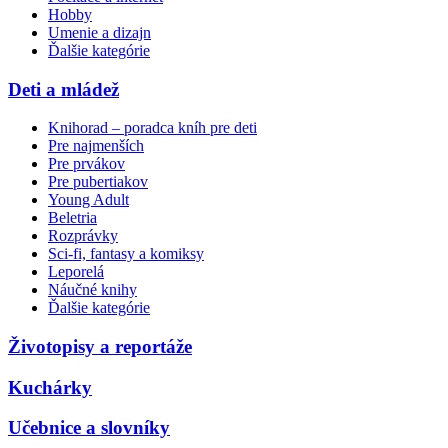
Hobby
Umenie a dizajn
Ďalšie kategórie
Deti a mládež
Knihorad – poradca kníh pre deti
Pre najmenších
Pre prvákov
Pre pubertiakov
Young Adult
Beletria
Rozprávky
Sci-fi, fantasy a komiksy
Leporelá
Náučné knihy
Ďalšie kategórie
Životopisy a reportáže
Kuchárky
Učebnice a slovníky