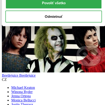
Povoliť všetko
Odmietnuť
Beetlejuice Beetlejuice
CZ
Michael Keaton
Winona Ryder
Jenna Ortega
Monica Bellucci
Justin Theroux