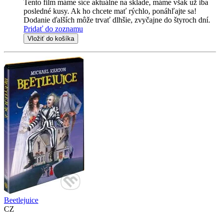
Tento film máme síce aktuálne na sklade, máme však už iba
posledné kusy. Ak ho chcete mať rýchlo, ponáhľajte sa!
Dodanie ďalších môže trvať dlhšie, zvyčajne do štyroch dní.
Pridať do zoznamu
Vložiť do košíka
Beetlejuice
CZ