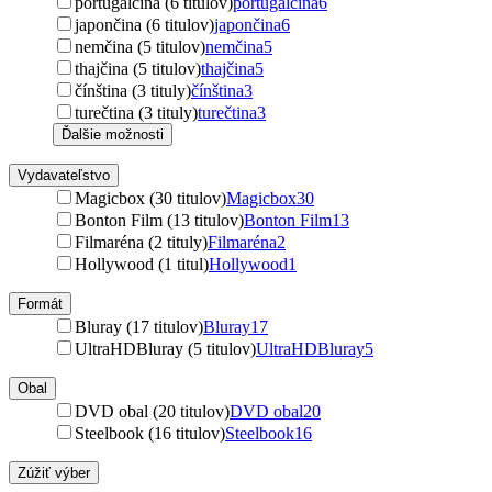
portugalčina (6 titulov)
portugalčina
6
japončina (6 titulov)
japončina
6
nemčina (5 titulov)
nemčina
5
thajčina (5 titulov)
thajčina
5
čínština (3 tituly)
čínština
3
turečtina (3 tituly)
turečtina
3
Ďalšie možnosti
Vydavateľstvo
Magicbox (30 titulov)
Magicbox
30
Bonton Film (13 titulov)
Bonton Film
13
Filmaréna (2 tituly)
Filmaréna
2
Hollywood (1 titul)
Hollywood
1
Formát
Bluray (17 titulov)
Bluray
17
UltraHDBluray (5 titulov)
UltraHDBluray
5
Obal
DVD obal (20 titulov)
DVD obal
20
Steelbook (16 titulov)
Steelbook
16
Zúžiť výber