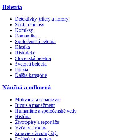
Beletria
Detektívky, trilery a horory
Sci-fi a fantasy
Komiksy
Romantika
Spoločenská beletria
Klasika
Historické
Slovenská beletria
Svetová beletria
Poézia
Ďalšie kategórie
Náučná a odborná
Motivácia a sebarozvoj
Biznis a manažment
Humanitné a spoločenské vedy
História
Životopisy a reportáže
Vzťahy a rodina
Zdravie a životný štýl
Počítače a internet