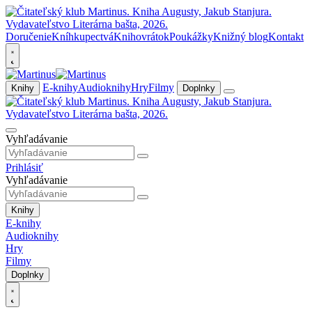
Doručenie
Kníhkupectvá
Knihovrátok
Poukážky
Knižný blog
Kontakt
E-knihy
Audioknihy
Hry
Filmy
Knihy
Doplnky
Vyhľadávanie
Prihlásiť
Vyhľadávanie
Knihy
E-knihy
Audioknihy
Hry
Filmy
Doplnky