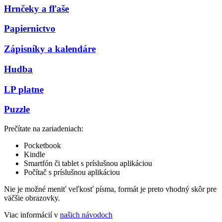
Hrnčeky a fľaše
Papiernictvo
Zápisníky a kalendáre
Hudba
LP platne
Puzzle
Prečítate na zariadeniach:
Pocketbook
Kindle
Smartfón či tablet s príslušnou aplikáciou
Počítač s príslušnou aplikáciou
Nie je možné meniť veľkosť písma, formát je preto vhodný skôr pre
väčšie obrazovky.
Viac informácií v
našich návodoch