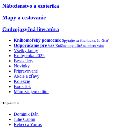
Náboženstvo a ezoterika
Mapy a cestovanie
Cudzojazyčná literatúra
Knihomoľský pomocník
Spýtajte sa Sherlocka, čo čítať
Odporúčame pre vás
Knižné tipy ušité na mieru vám
Všetky knihy
Knihy roka 2025
Bestsellery
Novinky
Pripravované
Akcie a zľavy
Kolekcie
BookTok
Mám záujem o titul
Top autori
Dominik Dán
Julie Caplin
Rebecca Yarros