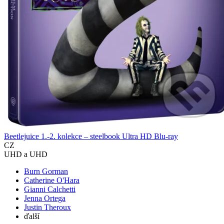
Beetlejuice 1.-2. kolekce – steelbook Ultra HD Blu-ray
CZ
UHD a UHD
Burn Gorman
Catherine O'Hara
Gianni Calchetti
Jenna Ortega
Justin Theroux
ďalší