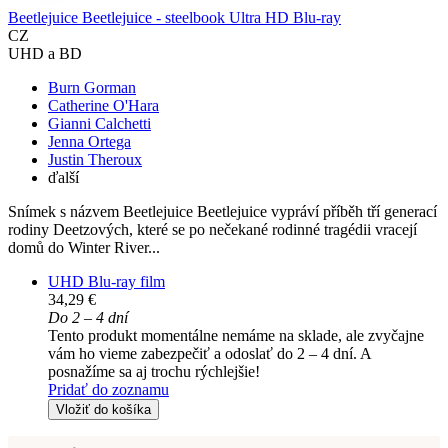
Beetlejuice Beetlejuice - steelbook Ultra HD Blu-ray
CZ
UHD a BD
Burn Gorman
Catherine O'Hara
Gianni Calchetti
Jenna Ortega
Justin Theroux
ďalší
Snímek s názvem Beetlejuice Beetlejuice vypráví příběh tří generací
rodiny Deetzových, které se po nečekané rodinné tragédii vracejí
domů do Winter River...
UHD Blu-ray film
34,29 €
Do 2 – 4 dní
Tento produkt momentálne nemáme na sklade, ale zvyčajne
vám ho vieme zabezpečiť a odoslať do 2 – 4 dní. A
posnažíme sa aj trochu rýchlejšie!
Pridať do zoznamu
Vložiť do košíka