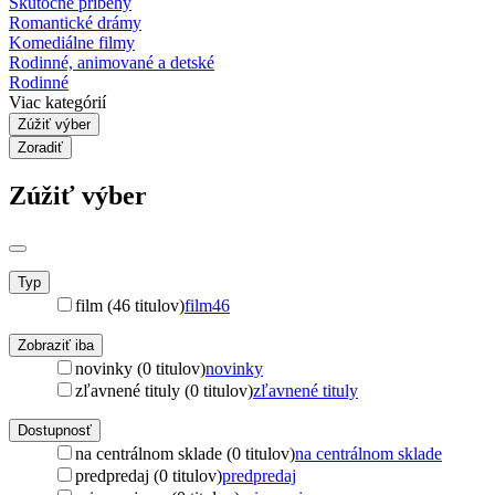
Skutočné príbehy
Romantické drámy
Komediálne filmy
Rodinné, animované a detské
Rodinné
Viac kategórií
Zúžiť výber
Zoradiť
Zúžiť výber
Typ
film (46 titulov)
film
46
Zobraziť iba
novinky (0 titulov)
novinky
zľavnené tituly (0 titulov)
zľavnené tituly
Dostupnosť
na centrálnom sklade (0 titulov)
na centrálnom sklade
predpredaj (0 titulov)
predpredaj