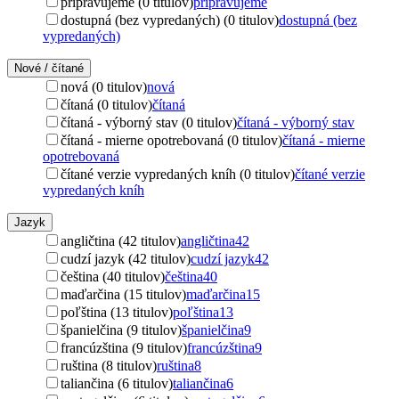
pripravujeme (0 titulov)
pripravujeme
dostupná (bez vypredaných) (0 titulov)
dostupná (bez
vypredaných)
Nové / čítané
nová (0 titulov)
nová
čítaná (0 titulov)
čítaná
čítaná - výborný stav (0 titulov)
čítaná - výborný stav
čítaná - mierne opotrebovaná (0 titulov)
čítaná - mierne
opotrebovaná
čítané verzie vypredaných kníh (0 titulov)
čítané verzie
vypredaných kníh
Jazyk
angličtina (42 titulov)
angličtina
42
cudzí jazyk (42 titulov)
cudzí jazyk
42
čeština (40 titulov)
čeština
40
maďarčina (15 titulov)
maďarčina
15
poľština (13 titulov)
poľština
13
španielčina (9 titulov)
španielčina
9
francúzština (9 titulov)
francúzština
9
ruština (8 titulov)
ruština
8
taliančina (6 titulov)
taliančina
6