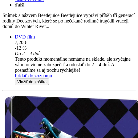
ďalší
Snímek s názvem Beetlejuice Beetlejuice vypráví příběh tří generací
rodiny Deetzových, které se po nečekané rodinné tragédii vracejí
domů do Winter River...
DVD film
7,20 €
-12 %
Do 2 – 4 dní
Tento produkt momentálne nemáme na sklade, ale zvyčajne
vám ho vieme zabezpečiť a odoslať do 2 – 4 dní. A
posnažíme sa aj trochu rýchlejšie!
Pridať do zoznamu
Vložiť do košíka