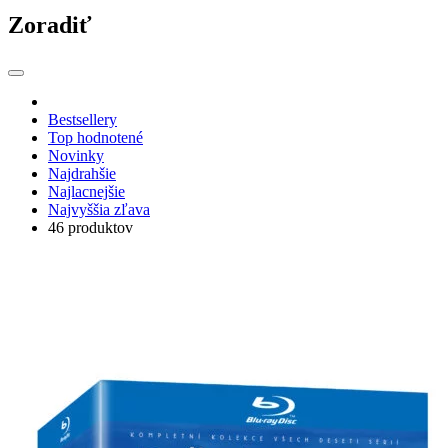
Zoradiť
Bestsellery
Top hodnotené
Novinky
Najdrahšie
Najlacnejšie
Najvyššia zľava
46 produktov