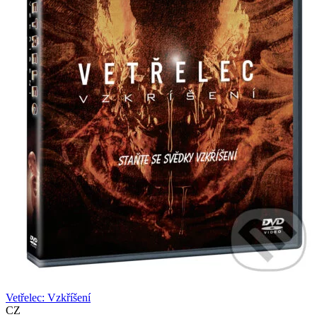
Vetřelec: Vzkříšení
CZ