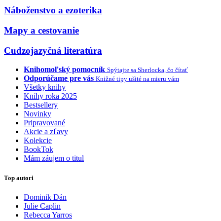
Náboženstvo a ezoterika
Mapy a cestovanie
Cudzojazyčná literatúra
Knihomoľský pomocník
Spýtajte sa Sherlocka, čo čítať
Odporúčame pre vás
Knižné tipy ušité na mieru vám
Všetky knihy
Knihy roka 2025
Bestsellery
Novinky
Pripravované
Akcie a zľavy
Kolekcie
BookTok
Mám záujem o titul
Top autori
Dominik Dán
Julie Caplin
Rebecca Yarros