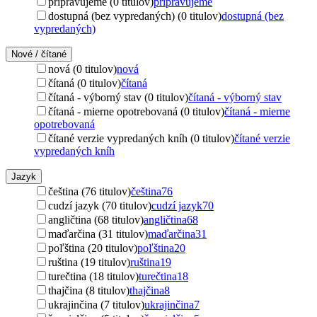
pripravujeme (0 titulov)
pripravujeme
dostupná (bez vypredaných) (0 titulov)
dostupná (bez
vypredaných)
Nové / čítané
nová (0 titulov)
nová
čítaná (0 titulov)
čítaná
čítaná - výborný stav (0 titulov)
čítaná - výborný stav
čítaná - mierne opotrebovaná (0 titulov)
čítaná - mierne
opotrebovaná
čítané verzie vypredaných kníh (0 titulov)
čítané verzie
vypredaných kníh
Jazyk
čeština (76 titulov)
čeština
76
cudzí jazyk (70 titulov)
cudzí jazyk
70
angličtina (68 titulov)
angličtina
68
maďarčina (31 titulov)
maďarčina
31
poľština (20 titulov)
poľština
20
ruština (19 titulov)
ruština
19
turečtina (18 titulov)
turečtina
18
thajčina (8 titulov)
thajčina
8
ukrajinčina (7 titulov)
ukrajinčina
7