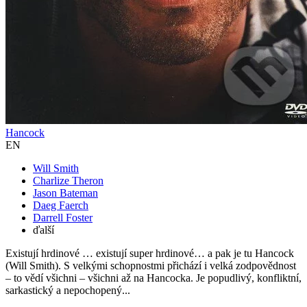
Hancock
EN
Will Smith
Charlize Theron
Jason Bateman
Daeg Faerch
Darrell Foster
ďalší
Existují hrdinové … existují super hrdinové… a pak je tu Hancock
(Will Smith). S velkými schopnostmi přichází i velká zodpovědnost
– to vědí všichni – všichni až na Hancocka. Je popudlivý, konfliktní,
sarkastický a nepochopený...