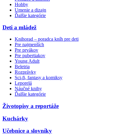
Hobby
Umenie a dizajn
Ďalšie kategórie
Deti a mládež
Knihorad – poradca kníh pre deti
Pre najmenších
Pre prvákov
Pre pubertiakov
Young Adult
Beletria
Rozprávky
Sci-fi, fantasy a komiksy
Leporelá
Náučné knihy
Ďalšie kategórie
Životopisy a reportáže
Kuchárky
Učebnice a slovníky