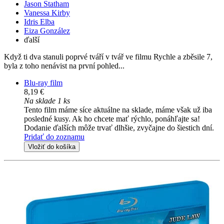
Jason Statham
Vanessa Kirby
Idris Elba
Eiza González
ďalší
Když ti dva stanuli poprvé tváří v tvář ve filmu Rychle a zběsile 7,
byla z toho nenávist na první pohled...
Blu-ray film
8,19 €
Na sklade 1 ks
Tento film máme síce aktuálne na sklade, máme však už iba
posledné kusy. Ak ho chcete mať rýchlo, ponáhľajte sa!
Dodanie ďalších môže trvať dlhšie, zvyčajne do šiestich dní.
Pridať do zoznamu
Vložiť do košíka