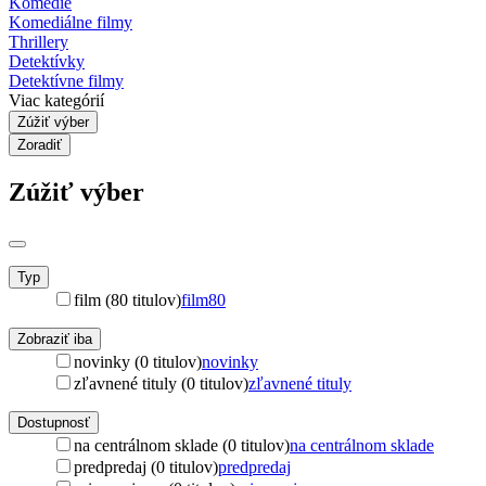
Komédie
Komediálne filmy
Thrillery
Detektívky
Detektívne filmy
Viac kategórií
Zúžiť výber
Zoradiť
Zúžiť výber
Typ
film (80 titulov)
film
80
Zobraziť iba
novinky (0 titulov)
novinky
zľavnené tituly (0 titulov)
zľavnené tituly
Dostupnosť
na centrálnom sklade (0 titulov)
na centrálnom sklade
predpredaj (0 titulov)
predpredaj