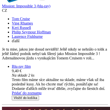
Mission: Impossible 3 (blu-ray)
CZ
Tom Cruise
Ving Rhames
Keri Russell
Philip Seymour Hoffman
Laurence Fishburne
ďalší
Je tu mise, jakou jste dosud neviděli! Ještě nikdy se nehrálo o tolik a
ještě žádný podnik nebyl tak šílený jako Mission Impossible 3 !
Adrenalinovou jízdu s vynikajícím Tomem Cruisem v roli...
Blu-ray film
9,40 €
Na sklade 2 ks
Tento film máme síce aktuálne na sklade, máme však už iba
posledné kusy. Ak ho chcete mať rýchlo, ponáhľajte sa!
Dodanie ďalších môže trvať dlhšie, zvyčajne do šiestich dní.
Pridať do zoznamu
Vložiť do košíka