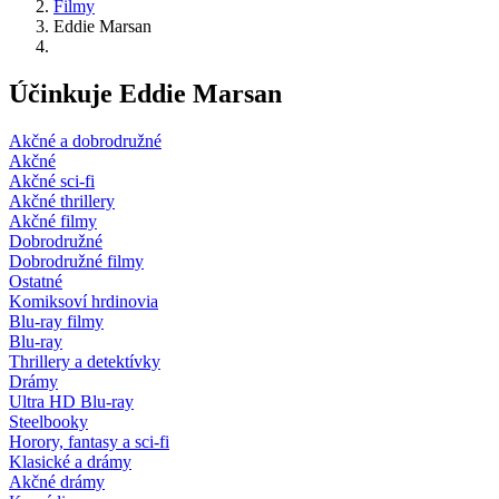
Filmy
Eddie Marsan
Účinkuje Eddie Marsan
Akčné a dobrodružné
Akčné
Akčné sci-fi
Akčné thrillery
Akčné filmy
Dobrodružné
Dobrodružné filmy
Ostatné
Komiksoví hrdinovia
Blu-ray filmy
Blu-ray
Thrillery a detektívky
Drámy
Ultra HD Blu-ray
Steelbooky
Horory, fantasy a sci-fi
Klasické a drámy
Akčné drámy