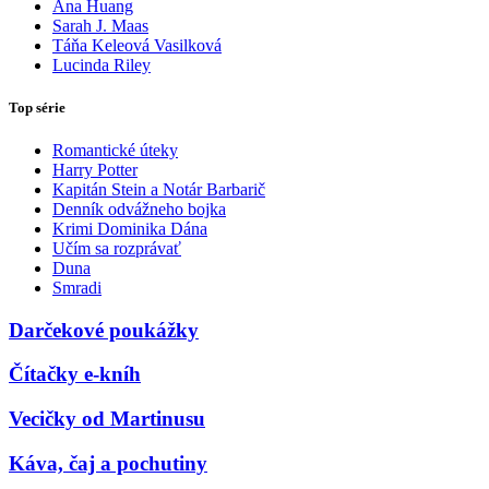
Ana Huang
Sarah J. Maas
Táňa Keleová Vasilková
Lucinda Riley
Top série
Romantické úteky
Harry Potter
Kapitán Stein a Notár Barbarič
Denník odvážneho bojka
Krimi Dominika Dána
Učím sa rozprávať
Duna
Smradi
Darčekové poukážky
Čítačky e-kníh
Vecičky od Martinusu
Káva, čaj a pochutiny