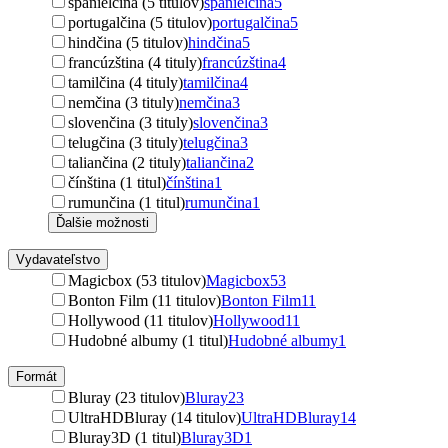
španielčina (5 titulov)
španielčina
5
portugalčina (5 titulov)
portugalčina
5
hindčina (5 titulov)
hindčina
5
francúzština (4 tituly)
francúzština
4
tamilčina (4 tituly)
tamilčina
4
nemčina (3 tituly)
nemčina
3
slovenčina (3 tituly)
slovenčina
3
telugčina (3 tituly)
telugčina
3
taliančina (2 tituly)
taliančina
2
čínština (1 titul)
čínština
1
rumunčina (1 titul)
rumunčina
1
Ďalšie možnosti
Vydavateľstvo
Magicbox (53 titulov)
Magicbox
53
Bonton Film (11 titulov)
Bonton Film
11
Hollywood (11 titulov)
Hollywood
11
Hudobné albumy (1 titul)
Hudobné albumy
1
Formát
Bluray (23 titulov)
Bluray
23
UltraHDBluray (14 titulov)
UltraHDBluray
14
Bluray3D (1 titul)
Bluray3D
1