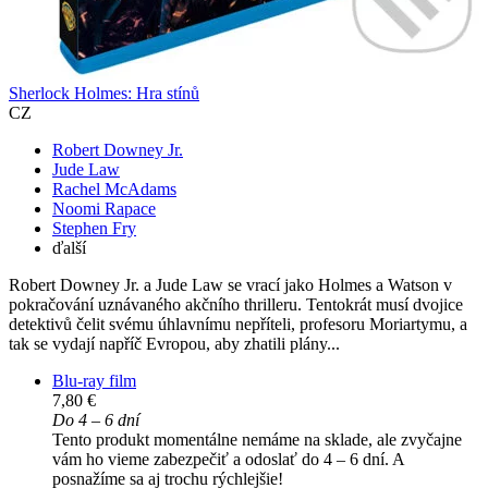
Sherlock Holmes: Hra stínů
CZ
Robert Downey Jr.
Jude Law
Rachel McAdams
Noomi Rapace
Stephen Fry
ďalší
Robert Downey Jr. a Jude Law se vrací jako Holmes a Watson v
pokračování uznávaného akčního thrilleru. Tentokrát musí dvojice
detektivů čelit svému úhlavnímu nepříteli, profesoru Moriartymu, a
tak se vydají napříč Evropou, aby zhatili plány...
Blu-ray film
7,80 €
Do 4 – 6 dní
Tento produkt momentálne nemáme na sklade, ale zvyčajne
vám ho vieme zabezpečiť a odoslať do 4 – 6 dní. A
posnažíme sa aj trochu rýchlejšie!