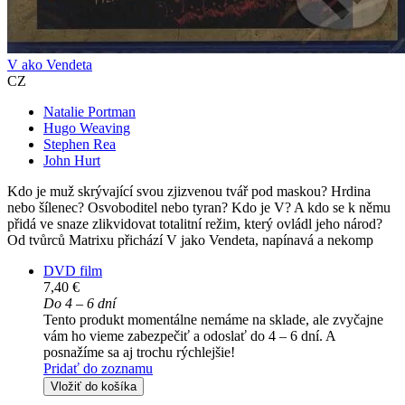
V ako Vendeta
CZ
Natalie Portman
Hugo Weaving
Stephen Rea
John Hurt
Kdo je muž skrývající svou zjizvenou tvář pod maskou? Hrdina
nebo šílenec? Osvoboditel nebo tyran? Kdo je V? A kdo se k němu
přidá ve snaze zlikvidovat totalitní režim, který ovládl jeho národ?
Od tvůrců Matrixu přichází V jako Vendeta, napínavá a nekomp
DVD film
7,40 €
Do 4 – 6 dní
Tento produkt momentálne nemáme na sklade, ale zvyčajne
vám ho vieme zabezpečiť a odoslať do 4 – 6 dní. A
posnažíme sa aj trochu rýchlejšie!
Pridať do zoznamu
Vložiť do košíka