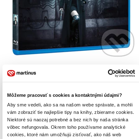
Atomic Blonde: Bez lítosti
CZ
Charlize Theron
James McAvoy
Môžeme pracovať s cookies a kontaktnými údajmi?
John Goodman
Sofia Boutella
Aby sme vedeli, ako sa na našom webe správate, a mohli
Toby Jones
vám zobraziť tie najlepšie tipy na knihy, zbierame cookies.
ďalší
Niektoré sú naozaj potrebné a bez nich by naša stránka
Agentka MI6 Lorraine Broughton (Charlize Theron) je vyslána
vôbec nefungovala. Okrem toho používame analytické
během studené války do Berlína, aby vyšetřila vraždu kolegy...
cookies, ktoré nám umožňujú zisťovať, ako náš web
Blu-ray film