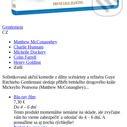
Gentlemeni
CZ
Matthew McConaughey
Charlie Hunnam
Michelle Dockery
Colin Farrell
Henry Golding
ďalší
Sofistikovaná akční komedie z dílny scénáristy a režiséra Guye
Ritchieho Gentlemani sleduje příběh britského drogového krále
Mickeyho Pearsona (Matthew McConaughey)...
Blu-ray film
7,30 €
Do 4 – 6 dní
Tento produkt momentálne nemáme na sklade, ale zvyčajne
vám ho vieme zabezpečiť a odoslať do 4 – 6 dní. A
posnažíme sa aj trochu rýchlejšie!