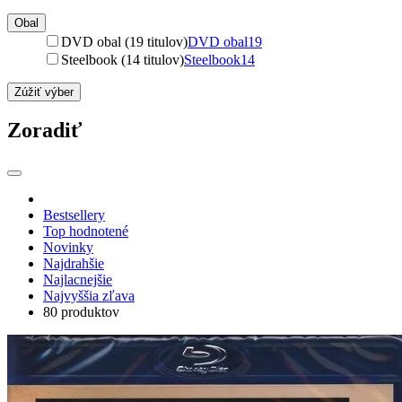
Obal
DVD obal (19 titulov)
DVD obal
19
Steelbook (14 titulov)
Steelbook
14
Zúžiť výber
Zoradiť
Bestsellery
Top hodnotené
Novinky
Najdrahšie
Najlacnejšie
Najvyššia zľava
80 produktov