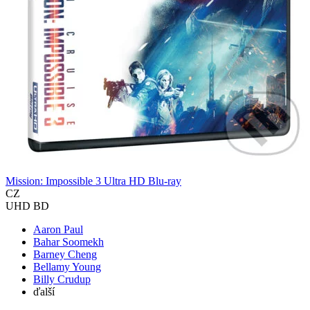
Mission: Impossible 3 Ultra HD Blu-ray
CZ
UHD BD
Aaron Paul
Bahar Soomekh
Barney Cheng
Bellamy Young
Billy Crudup
ďalší