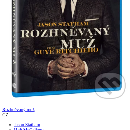
Rozhněvaný muž
CZ
Jason Statham
Holt McCallany