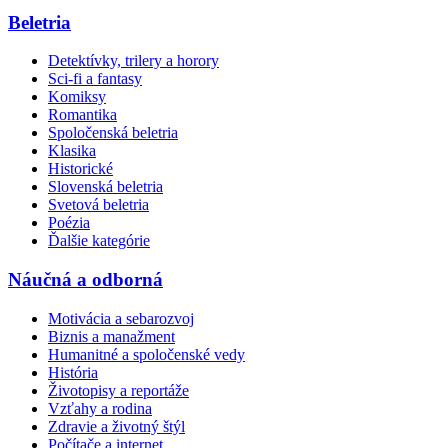
Beletria
Detektívky, trilery a horory
Sci-fi a fantasy
Komiksy
Romantika
Spoločenská beletria
Klasika
Historické
Slovenská beletria
Svetová beletria
Poézia
Ďalšie kategórie
Náučná a odborná
Motivácia a sebarozvoj
Biznis a manažment
Humanitné a spoločenské vedy
História
Životopisy a reportáže
Vzťahy a rodina
Zdravie a životný štýl
Počítače a internet