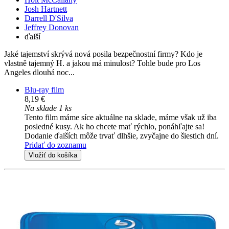
Josh Hartnett
Darrell D'Silva
Jeffrey Donovan
ďalší
Jaké tajemství skrývá nová posila bezpečnostní firmy? Kdo je
vlastně tajemný H. a jakou má minulost? Tohle bude pro Los
Angeles dlouhá noc...
Blu-ray film
8,19 €
Na sklade 1 ks
Tento film máme síce aktuálne na sklade, máme však už iba
posledné kusy. Ak ho chcete mať rýchlo, ponáhľajte sa!
Dodanie ďalších môže trvať dlhšie, zvyčajne do šiestich dní.
Pridať do zoznamu
Vložiť do košíka