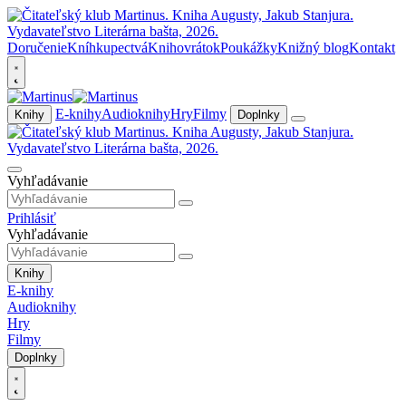
Doručenie
Kníhkupectvá
Knihovrátok
Poukážky
Knižný blog
Kontakt
E-knihy
Audioknihy
Hry
Filmy
Knihy
Doplnky
Vyhľadávanie
Prihlásiť
Vyhľadávanie
Knihy
E-knihy
Audioknihy
Hry
Filmy
Doplnky