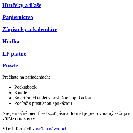
Hrnčeky a fľaše
Papiernictvo
Zápisníky a kalendáre
Hudba
LP platne
Puzzle
Prečítate na zariadeniach:
Pocketbook
Kindle
Smartfón či tablet s príslušnou aplikáciou
Počítač s príslušnou aplikáciou
Nie je možné meniť veľkosť písma, formát je preto vhodný skôr pre
väčšie obrazovky.
Viac informácií v
našich návodoch