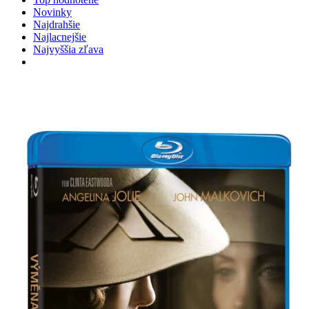
Novinky
Najdrahšie
Najlacnejšie
Najvyššia zľava