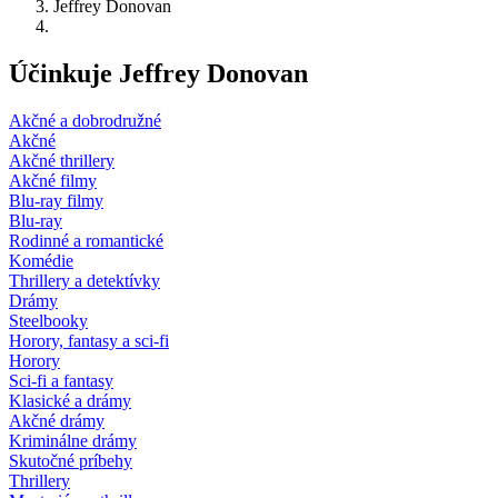
Jeffrey Donovan
Účinkuje Jeffrey Donovan
Akčné a dobrodružné
Akčné
Akčné thrillery
Akčné filmy
Blu-ray filmy
Blu-ray
Rodinné a romantické
Komédie
Thrillery a detektívky
Drámy
Steelbooky
Horory, fantasy a sci-fi
Horory
Sci-fi a fantasy
Klasické a drámy
Akčné drámy
Kriminálne drámy
Skutočné príbehy
Thrillery