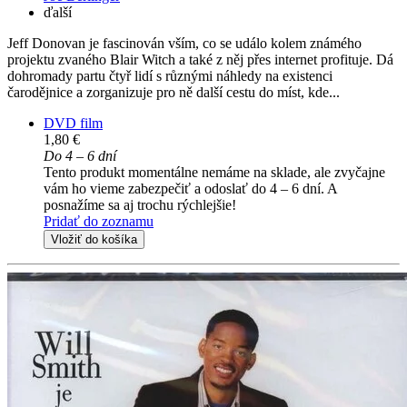
ďalší
Jeff Donovan je fascinován vším, co se událo kolem známého
projektu zvaného Blair Witch a také z něj přes internet profituje. Dá
dohromady partu čtyř lidí s různými náhledy na existenci
čarodějnice a zorganizuje pro ně další cestu do míst, kde...
DVD film
1,80 €
Do 4 – 6 dní
Tento produkt momentálne nemáme na sklade, ale zvyčajne
vám ho vieme zabezpečiť a odoslať do 4 – 6 dní. A
posnažíme sa aj trochu rýchlejšie!
Pridať do zoznamu
Vložiť do košíka