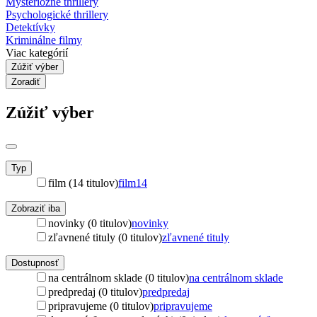
Mysteriózne thrillery
Psychologické thrillery
Detektívky
Kriminálne filmy
Viac kategórií
Zúžiť výber
Zoradiť
Zúžiť výber
Typ
film (14 titulov)
film
14
Zobraziť iba
novinky (0 titulov)
novinky
zľavnené tituly (0 titulov)
zľavnené tituly
Dostupnosť
na centrálnom sklade (0 titulov)
na centrálnom sklade
predpredaj (0 titulov)
predpredaj
pripravujeme (0 titulov)
pripravujeme