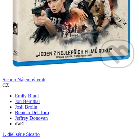
Sicario Nájemný vrah
CZ
Emily Blunt
Jon Bernthal
Josh Brolin
Benicio Del Toro
Jeffrey Donovan
ďalší
1. diel série
Sicario