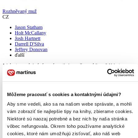
Rozhněvaný muž
CZ
Jason Statham
Holt McCallany
Josh Hartnett
Darrell D'Silva
Jeffrey Donovan
ďalší
Jaké tajemství skrývá nová posila bezpečnostní firmy? Kdo je
vlastně tajemný H. a jakou má minulost? Tohle bude pro Los
Angeles dlouhá noc...
Blu-ray film
8,19 €
Môžeme pracovať s cookies a kontaktnými údajmi?
Na sklade 1 ks
Tento film máme síce aktuálne na sklade, máme však už iba
Aby sme vedeli, ako sa na našom webe správate, a mohli
posledné kusy. Ak ho chcete mať rýchlo, ponáhľajte sa!
vám zobraziť tie najlepšie tipy na knihy, zbierame cookies.
Dodanie ďalších môže trvať dlhšie, zvyčajne do šiestich dní.
Niektoré sú naozaj potrebné a bez nich by naša stránka
Pridať do zoznamu
vôbec nefungovala. Okrem toho používame analytické
Vložiť do košíka
cookies, ktoré nám umožňujú zisťovať, ako náš web