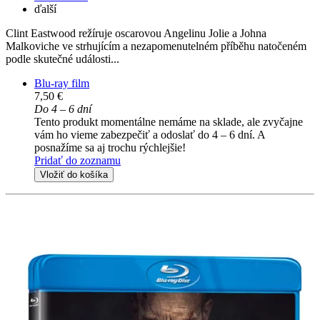
ďalší
Clint Eastwood režíruje oscarovou Angelinu Jolie a Johna
Malkoviche ve strhujícím a nezapomenutelném příběhu natočeném
podle skutečné události...
Blu-ray film
7,50 €
Do 4 – 6 dní
Tento produkt momentálne nemáme na sklade, ale zvyčajne
vám ho vieme zabezpečiť a odoslať do 4 – 6 dní. A
posnažíme sa aj trochu rýchlejšie!
Pridať do zoznamu
Vložiť do košíka