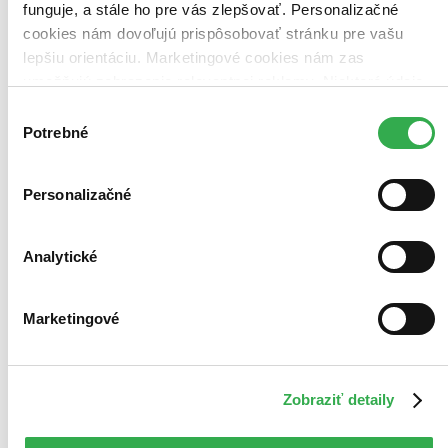
funguje, a stále ho pre vás zlepšovať. Personalizačné
cookies nám dovoľujú prispôsobovať stránku pre vašu
lepšiu orientáciu. Marketingové cookies nám zas
umožňujú zobrazenie relevantnej reklamy. Niektoré údaje
zdieľame aj s tretími stranami. Veľmi by nám pomohlo,
Výber
keby sme mohli používať všetky tieto cookies. Ďakujeme!
Potrebné
súhlasu
Personalizačné
Analytické
Marketingové
Zobraziť detaily