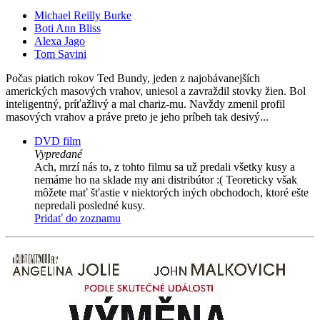
Michael Reilly Burke
Boti Ann Bliss
Alexa Jago
Tom Savini
Počas piatich rokov Ted Bundy, jeden z najobávanejších
amerických masových vrahov, uniesol a zavraždil stovky žien. Bol
inteligentný, príťažlivý a mal chariz-mu. Navždy zmenil profil
masových vrahov a práve preto je jeho príbeh tak desivý...
DVD film
Vypredané
Ach, mrzí nás to, z tohto filmu sa už predali všetky kusy a
nemáme ho na sklade my ani distribútor :( Teoreticky však
môžete mať šťastie v niektorých iných obchodoch, ktoré ešte
nepredali posledné kusy.
Pridať do zoznamu