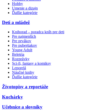
Hobby
Umenie a dizajn
Ďalšie kategórie
Deti a mládež
Knihorad – poradca kníh pre deti
Pre najmenších
Pre prvákov
Pre pubertiakov
Young Adult
Beletria
Rozprávky
Sci-fi, fantasy a komiksy
Leporelá
Náučné knihy
Ďalšie kategórie
Životopisy a reportáže
Kuchárky
Učebnice a slovníky