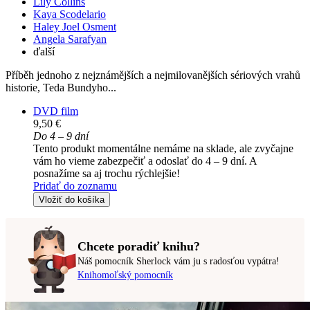
Lily Collins
Kaya Scodelario
Haley Joel Osment
Angela Sarafyan
ďalší
Příběh jednoho z nejznámějších a nejmilovanějších sériových vrahů
historie, Teda Bundyho...
DVD film
9,50 €
Do 4 – 9 dní
Tento produkt momentálne nemáme na sklade, ale zvyčajne
vám ho vieme zabezpečiť a odoslať do 4 – 9 dní. A
posnažíme sa aj trochu rýchlejšie!
Pridať do zoznamu
Vložiť do košíka
Chcete poradiť knihu?
Náš pomocník Sherlock vám ju s radosťou vypátra!
Knihomoľský pomocník