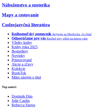
Náboženstvo a ezoterika
Mapy a cestovanie
Cudzojazyčná literatúra
Knihomoľský pomocník
Spýtajte sa Sherlocka, čo čítať
Odporúčame pre vás
Knižné tipy ušité na mieru vám
Všetky knihy
Knihy roka 2025
Bestsellery
Novinky
Pripravované
Akcie a zľavy
Kolekcie
BookTok
Mám záujem o titul
Top autori
Dominik Dán
Julie Caplin
Rebecca Yarros