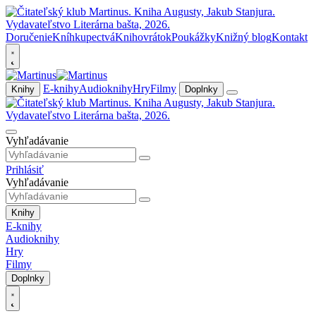
Doručenie
Kníhkupectvá
Knihovrátok
Poukážky
Knižný blog
Kontakt
E-knihy
Audioknihy
Hry
Filmy
Knihy
Doplnky
Vyhľadávanie
Prihlásiť
Vyhľadávanie
Knihy
E-knihy
Audioknihy
Hry
Filmy
Doplnky