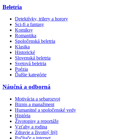
Beletria
Detektívky, trilery a horory
Sci-fi a fantasy
Komiksy
Romantika
Spoločenská beletria
Klasika
Historické
Slovenská beletria
Svetová beletria
Poézia
Ďalšie kategórie
Náučná a odborná
Motivácia a sebarozvoj
Biznis a manažment
Humanitné a spoločenské vedy
História
Životopisy a reportáže
Vzťahy a rodina
Zdravie a životný štýl
Počítače a internet