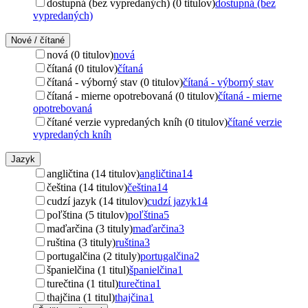
dostupná (bez vypredaných) (0 titulov)
dostupná (bez
vypredaných)
Nové / čítané
nová (0 titulov)
nová
čítaná (0 titulov)
čítaná
čítaná - výborný stav (0 titulov)
čítaná - výborný stav
čítaná - mierne opotrebovaná (0 titulov)
čítaná - mierne
opotrebovaná
čítané verzie vypredaných kníh (0 titulov)
čítané verzie
vypredaných kníh
Jazyk
angličtina (14 titulov)
angličtina
14
čeština (14 titulov)
čeština
14
cudzí jazyk (14 titulov)
cudzí jazyk
14
poľština (5 titulov)
poľština
5
maďarčina (3 tituly)
maďarčina
3
ruština (3 tituly)
ruština
3
portugalčina (2 tituly)
portugalčina
2
španielčina (1 titul)
španielčina
1
turečtina (1 titul)
turečtina
1
thajčina (1 titul)
thajčina
1