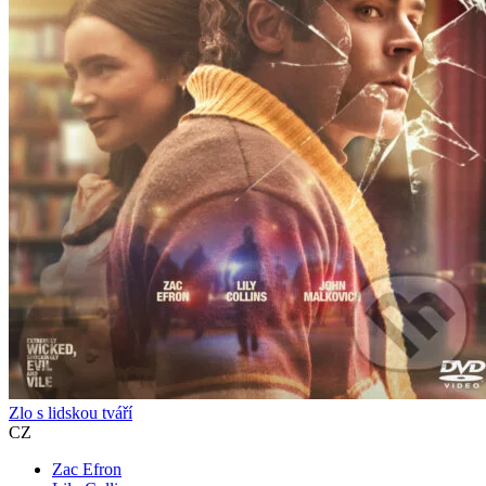
Zlo s lidskou tváří
CZ
Zac Efron