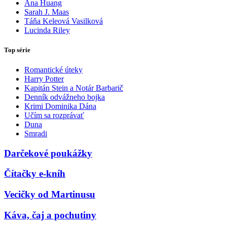
Ana Huang
Sarah J. Maas
Táňa Keleová Vasilková
Lucinda Riley
Top série
Romantické úteky
Harry Potter
Kapitán Stein a Notár Barbarič
Denník odvážneho bojka
Krimi Dominika Dána
Učím sa rozprávať
Duna
Smradi
Darčekové poukážky
Čítačky e-kníh
Vecičky od Martinusu
Káva, čaj a pochutiny