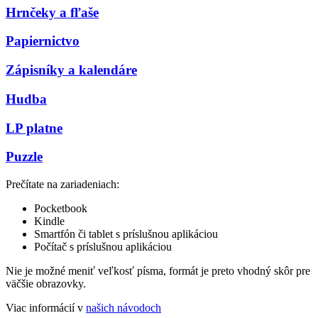
Hrnčeky a fľaše
Papiernictvo
Zápisníky a kalendáre
Hudba
LP platne
Puzzle
Prečítate na zariadeniach:
Pocketbook
Kindle
Smartfón či tablet s príslušnou aplikáciou
Počítač s príslušnou aplikáciou
Nie je možné meniť veľkosť písma, formát je preto vhodný skôr pre
väčšie obrazovky.
Viac informácií v
našich návodoch