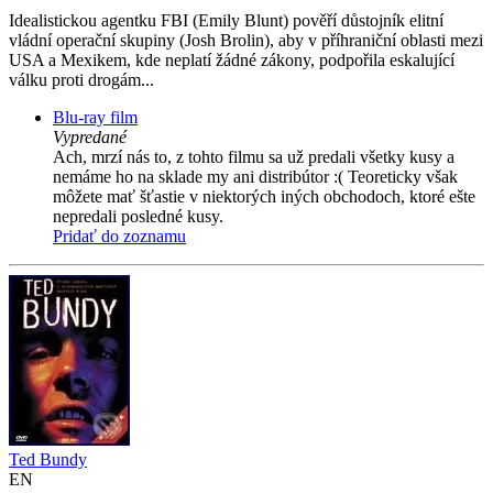
Idealistickou agentku FBI (Emily Blunt) pověří důstojník elitní
vládní operační skupiny (Josh Brolin), aby v příhraniční oblasti mezi
USA a Mexikem, kde neplatí žádné zákony, podpořila eskalující
válku proti drogám...
Blu-ray film
Vypredané
Ach, mrzí nás to, z tohto filmu sa už predali všetky kusy a
nemáme ho na sklade my ani distribútor :( Teoreticky však
môžete mať šťastie v niektorých iných obchodoch, ktoré ešte
nepredali posledné kusy.
Pridať do zoznamu
Ted Bundy
EN