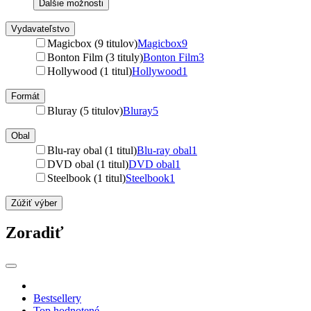
Ďalšie možnosti
Vydavateľstvo
Magicbox (9 titulov)
Magicbox
9
Bonton Film (3 tituly)
Bonton Film
3
Hollywood (1 titul)
Hollywood
1
Formát
Bluray (5 titulov)
Bluray
5
Obal
Blu-ray obal (1 titul)
Blu-ray obal
1
DVD obal (1 titul)
DVD obal
1
Steelbook (1 titul)
Steelbook
1
Zúžiť výber
Zoradiť
Bestsellery
Top hodnotené