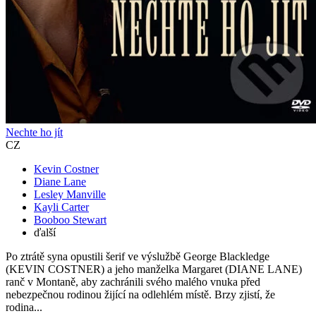
Nechte ho jít
CZ
Kevin Costner
Diane Lane
Lesley Manville
Kayli Carter
Booboo Stewart
ďalší
Po ztrátě syna opustili šerif ve výslužbě George Blackledge
(KEVIN COSTNER) a jeho manželka Margaret (DIANE LANE)
ranč v Montaně, aby zachránili svého malého vnuka před
nebezpečnou rodinou žijící na odlehlém místě. Brzy zjistí, že
rodina...