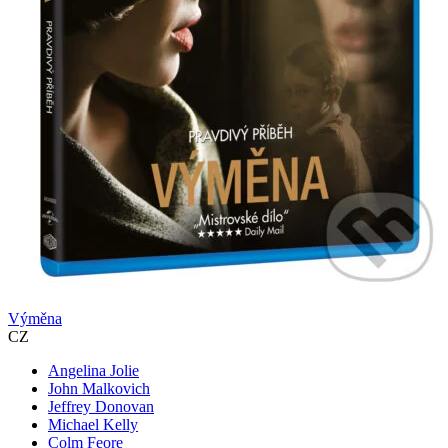
Výměna
CZ
Angelina Jolie
John Malkovich
Jeffrey Donovan
Michael Kelly
Colm Feore