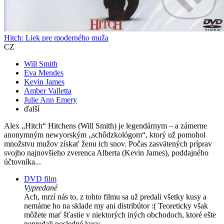
Hitch: Liek pre moderného muža
CZ
Will Smith
Eva Mendes
Kevin James
Amber Valletta
Julie Ann Emery
ďalší
Alex „Hitch“ Hitchens (Will Smith) je legendárnym – a zámerne
anonymným newyorským „schôdzkológom“, ktorý už pomohol
množstvu mužov získať ženu ich snov. Počas zasvätených príprav
svojho najnovšieho zverenca Alberta (Kevin James), poddajného
účtovníka...
DVD film
Vypredané
Ach, mrzí nás to, z tohto filmu sa už predali všetky kusy a
nemáme ho na sklade my ani distribútor :( Teoreticky však
môžete mať šťastie v niektorých iných obchodoch, ktoré ešte
nepredali posledné kusy.