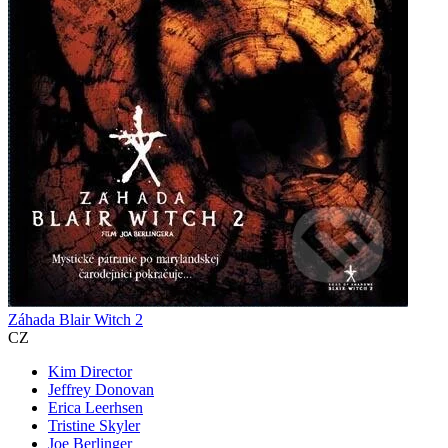
Záhada Blair Witch 2
CZ
Kim Director
Jeffrey Donovan
Erica Leerhsen
Tristine Skyler
Joe Berlinger