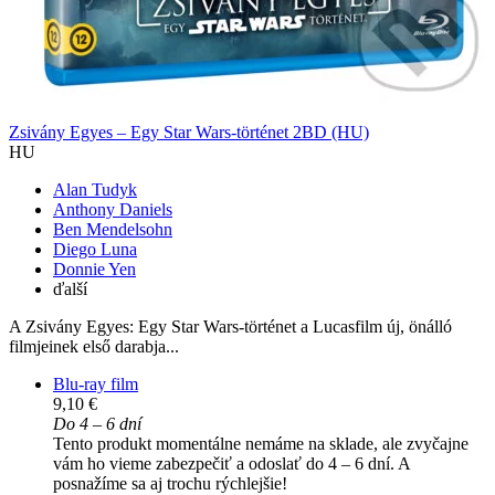
Zsivány Egyes – Egy Star Wars-történet 2BD (HU)
HU
Alan Tudyk
Anthony Daniels
Ben Mendelsohn
Diego Luna
Donnie Yen
ďalší
A Zsivány Egyes: Egy Star Wars-történet a Lucasfilm új, önálló
filmjeinek első darabja...
Blu-ray film
9,10 €
Do 4 – 6 dní
Tento produkt momentálne nemáme na sklade, ale zvyčajne
vám ho vieme zabezpečiť a odoslať do 4 – 6 dní. A
posnažíme sa aj trochu rýchlejšie!