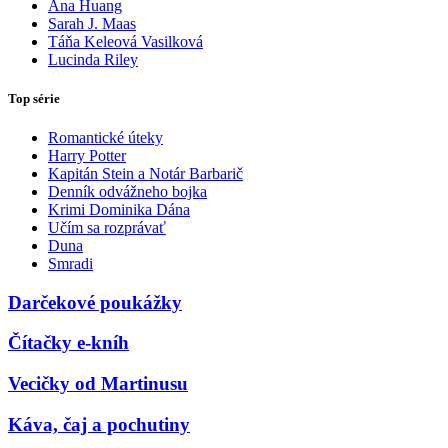
Ana Huang
Sarah J. Maas
Táňa Keleová Vasilková
Lucinda Riley
Top série
Romantické úteky
Harry Potter
Kapitán Stein a Notár Barbarič
Denník odvážneho bojka
Krimi Dominika Dána
Učím sa rozprávať
Duna
Smradi
Darčekové poukážky
Čítačky e-kníh
Vecičky od Martinusu
Káva, čaj a pochutiny