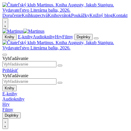
Doručenie
Kníhkupectvá
Knihovrátok
Poukážky
Knižný blog
Kontakt
E-knihy
Audioknihy
Hry
Filmy
Knihy
Doplnky
Vyhľadávanie
Prihlásiť
Vyhľadávanie
Knihy
E-knihy
Audioknihy
Hry
Filmy
Doplnky