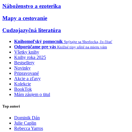
Náboženstvo a ezoterika
Mapy a cestovanie
Cudzojazyčná literatúra
Knihomoľský pomocník
Spýtajte sa Sherlocka, čo čítať
Odporúčame pre vás
Knižné tipy ušité na mieru vám
Všetky knihy
Knihy roka 2025
Bestsellery
Novinky
Pripravované
Akcie a zľavy
Kolekcie
BookTok
Mám záujem o titul
Top autori
Dominik Dán
Julie Caplin
Rebecca Yarros