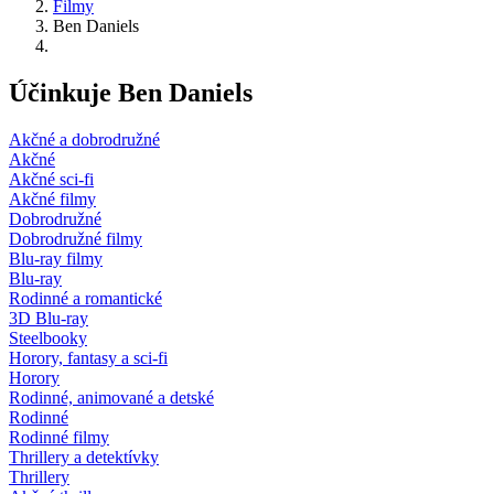
Filmy
Ben Daniels
Účinkuje Ben Daniels
Akčné a dobrodružné
Akčné
Akčné sci-fi
Akčné filmy
Dobrodružné
Dobrodružné filmy
Blu-ray filmy
Blu-ray
Rodinné a romantické
3D Blu-ray
Steelbooky
Horory, fantasy a sci-fi
Horory
Rodinné, animované a detské
Rodinné
Rodinné filmy
Thrillery a detektívky
Thrillery