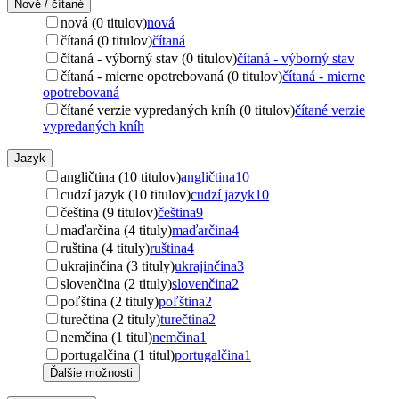
Nové / čítané
nová (0 titulov)
nová
čítaná (0 titulov)
čítaná
čítaná - výborný stav (0 titulov)
čítaná - výborný stav
čítaná - mierne opotrebovaná (0 titulov)
čítaná - mierne
opotrebovaná
čítané verzie vypredaných kníh (0 titulov)
čítané verzie
vypredaných kníh
Jazyk
angličtina (10 titulov)
angličtina
10
cudzí jazyk (10 titulov)
cudzí jazyk
10
čeština (9 titulov)
čeština
9
maďarčina (4 tituly)
maďarčina
4
ruština (4 tituly)
ruština
4
ukrajinčina (3 tituly)
ukrajinčina
3
slovenčina (2 tituly)
slovenčina
2
poľština (2 tituly)
poľština
2
turečtina (2 tituly)
turečtina
2
nemčina (1 titul)
nemčina
1
portugalčina (1 titul)
portugalčina
1
Ďalšie možnosti