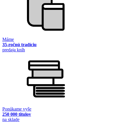
Máme
35-ročnú tradíciu
predaja kníh
Ponúkame vyše
250 000 titulov
na sklade