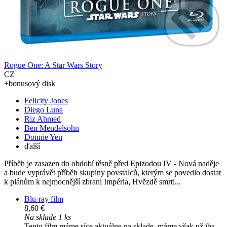
Rogue One: A Star Wars Story
CZ
+bonusový disk
Felicity Jones
Diego Luna
Riz Ahmed
Ben Mendelsohn
Donnie Yen
ďalší
Příběh je zasazen do období těsně před Epizodou IV - Nová naděje
a bude vyprávět příběh skupiny povstalců, kterým se povedlo dostat
k plánům k nejmocnější zbrani Impéria, Hvězdě smrti...
Blu-ray film
8,60 €
Na sklade 1 ks
Tento film máme síce aktuálne na sklade, máme však už iba