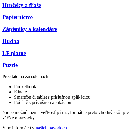
Hrnčeky a fľaše
Papiernictvo
Zápisníky a kalendáre
Hudba
LP platne
Puzzle
Prečítate na zariadeniach:
Pocketbook
Kindle
Smartfón či tablet s príslušnou aplikáciou
Počítač s príslušnou aplikáciou
Nie je možné meniť veľkosť písma, formát je preto vhodný skôr pre
väčšie obrazovky.
Viac informácií v
našich návodoch