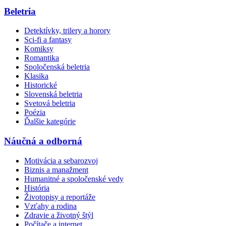
Beletria
Detektívky, trilery a horory
Sci-fi a fantasy
Komiksy
Romantika
Spoločenská beletria
Klasika
Historické
Slovenská beletria
Svetová beletria
Poézia
Ďalšie kategórie
Náučná a odborná
Motivácia a sebarozvoj
Biznis a manažment
Humanitné a spoločenské vedy
História
Životopisy a reportáže
Vzťahy a rodina
Zdravie a životný štýl
Počítače a internet