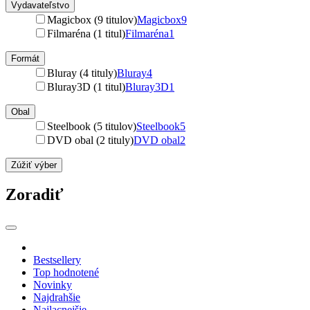
Vydavateľstvo
Magicbox (9 titulov)
Magicbox
9
Filmaréna (1 titul)
Filmaréna
1
Formát
Bluray (4 tituly)
Bluray
4
Bluray3D (1 titul)
Bluray3D
1
Obal
Steelbook (5 titulov)
Steelbook
5
DVD obal (2 tituly)
DVD obal
2
Zúžiť výber
Zoradiť
Bestsellery
Top hodnotené
Novinky
Najdrahšie
Najlacnejšie