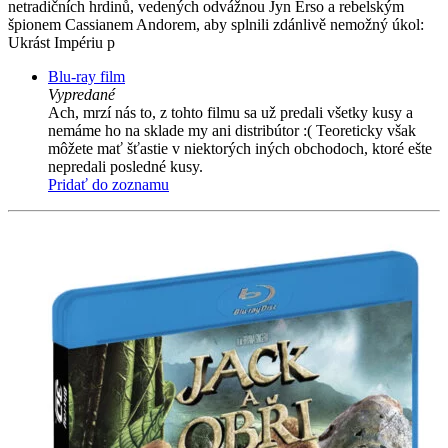
netradičních hrdinů, vedených odvážnou Jyn Erso a rebelským
špionem Cassianem Andorem, aby splnili zdánlivě nemožný úkol:
Ukrást Impériu p
Blu-ray film
Vypredané
Ach, mrzí nás to, z tohto filmu sa už predali všetky kusy a
nemáme ho na sklade my ani distribútor :( Teoreticky však
môžete mať šťastie v niektorých iných obchodoch, ktoré ešte
nepredali posledné kusy.
Pridať do zoznamu