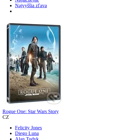
Najvyššia zľava
Rogue One: Star Wars Story
CZ
Felicity Jones
Diego Luna
Alan Tudyk