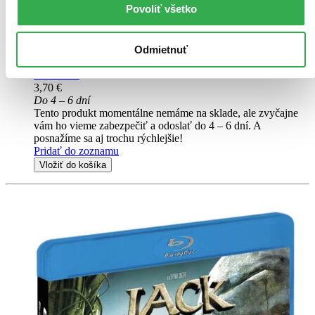
ďalší
Povoliť všetko
Na odlehlé výzkumné stanici na Marsu se stalo něco podivného.
Veškerý výzkum ustal. Spojení bylo přerušeno. Zprávy, které
Odmietnuť
dorazily, jsou víc než znepokojivé...
DVD film
3,70 €
Do 4 – 6 dní
Tento produkt momentálne nemáme na sklade, ale zvyčajne
vám ho vieme zabezpečiť a odoslať do 4 – 6 dní. A
posnažíme sa aj trochu rýchlejšie!
Pridať do zoznamu
Vložiť do košíka