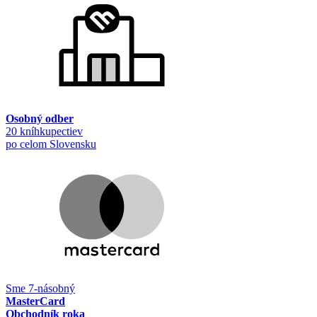
Osobný odber
20 kníhkupectiev
po celom Slovensku
Sme 7-násobný
MasterCard
Obchodník roka