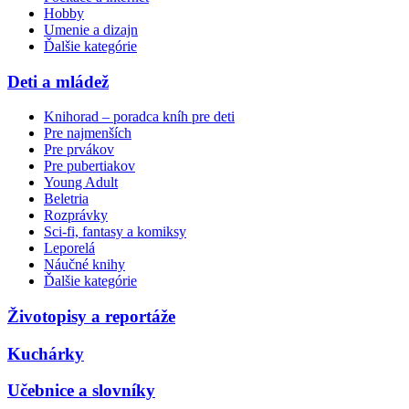
Hobby
Umenie a dizajn
Ďalšie kategórie
Deti a mládež
Knihorad – poradca kníh pre deti
Pre najmenších
Pre prvákov
Pre pubertiakov
Young Adult
Beletria
Rozprávky
Sci-fi, fantasy a komiksy
Leporelá
Náučné knihy
Ďalšie kategórie
Životopisy a reportáže
Kuchárky
Učebnice a slovníky