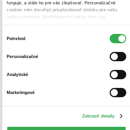
funguje, a stále ho pre vás zlepšovať. Personalizačné
cookies nám dovoľujú prispôsobovať stránku pre vašu
lepšiu orientáciu. Marketingové cookies nám zas
umožňujú zobrazenie relevantnej reklamy. Niektoré údaje
zdieľame aj s tretími stranami. Veľmi by nám pomohlo,
Výber
keby sme mohli používať všetky tieto cookies. Ďakujeme!
Potrebné
súhlasu
Personalizačné
Analytické
Doom
Marketingové
CZ
Karl Urban
Rosamund Pike
Dwayne Johnson
Zobraziť detaily
Ben Daniels
Razaaq Adoti