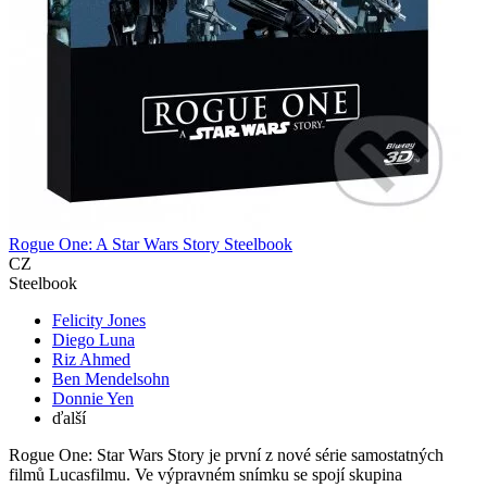
Rogue One: A Star Wars Story Steelbook
CZ
Steelbook
Felicity Jones
Diego Luna
Riz Ahmed
Ben Mendelsohn
Donnie Yen
ďalší
Rogue One: Star Wars Story je první z nové série samostatných
filmů Lucasfilmu. Ve výpravném snímku se spojí skupina