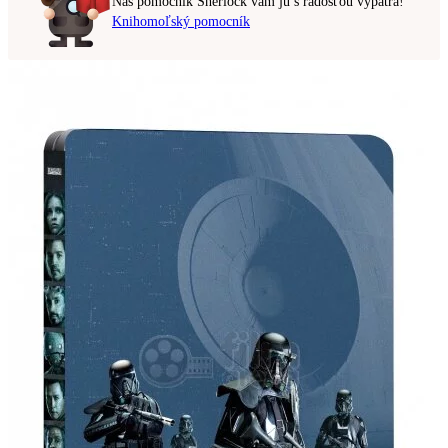
Náš pomocník Sherlock vám ju s radosťou vypátra!
Knihomoľský pomocník