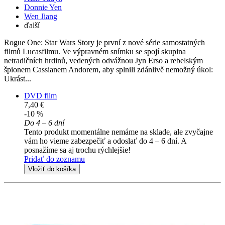
Donnie Yen
Wen Jiang
ďalší
Rogue One: Star Wars Story je první z nové série samostatných
filmů Lucasfilmu. Ve výpravném snímku se spojí skupina
netradičních hrdinů, vedených odvážnou Jyn Erso a rebelským
špionem Cassianem Andorem, aby splnili zdánlivě nemožný úkol:
Ukrást...
DVD film
7,40 €
-10 %
Do 4 – 6 dní
Tento produkt momentálne nemáme na sklade, ale zvyčajne
vám ho vieme zabezpečiť a odoslať do 4 – 6 dní. A
posnažíme sa aj trochu rýchlejšie!
Pridať do zoznamu
Vložiť do košíka