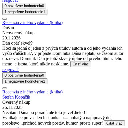
reagovať
0 pozitívne hodnotenia
0
1 negatívne hodnotenie
1
Recenzia z iného vydania (kniha)
Dušan
Neoverený nákup
29.1.2026
Dán opäť skvelý
Hoci sa jedná o jeden z prvých titulov autora a od jeho vydania ich
vyšlo ďalších 37, v prípade Dominika Dána neplatí, že časom autor
dozrieva. Dominik Dán je totiž skvelý úplne od prvého titulu. Jeho
meno je istota, ktorá nikdy nesklame.
Čítať viac
reagovať
0 pozitívne hodnotenia
0
1 negatívne hodnotenie
1
Recenzia z iného vydania (kniha)
Štefan Kopáčik
Overený nákup
26.11.2025
Necitam Dána po poradí, ale toto je veľdielo !
Vynikajuce po vsetkych strankach.... bohatý a napípoavý dej,
posolstvo...prichod nových postáv, humor, proste super!
Čítať viac