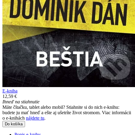
E-kniha
12,59 €
Ihneď na stiahnutie
Máte čítačku, tablet alebo mobil? Stiahnite si do nich e-knihu:
budete ju mať hneď a ešte aj ušetríte život stromom. Viac informácii
o e-knihách
nájdete tu
.
Do košíka
Popis e-knihy