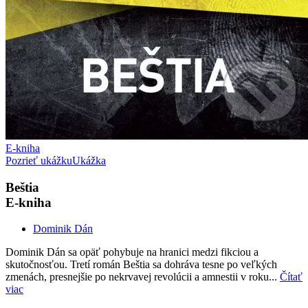
E-kniha
Pozrieť ukážku
Ukážka
Beštia
E-kniha
Dominik Dán
Dominik Dán sa opäť pohybuje na hranici medzi fikciou a
skutočnosťou. Tretí román Beštia sa dohráva tesne po veľkých
zmenách, presnejšie po nekrvavej revolúcii a amnestii v roku...
Čítať
viac