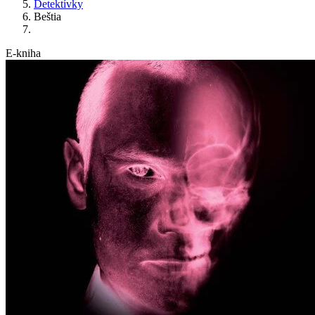
Detektívky
Beštia
E-kniha