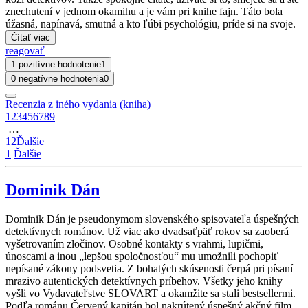
znechutení v jednom okamihu a je vám pri knihe fajn. Táto bola
úžasná, napínavá, smutná a kto ľúbi psychológiu, príde si na svoje.
Čítať viac
reagovať
1 pozitívne hodnotenie
1
0 negatívne hodnotenia
0
Recenzia z iného vydania (kniha)
1
2
3
4
5
6
7
8
9
…
12
Ďalšie
1
Ďalšie
Dominik Dán
Dominik Dán je pseudonymom slovenského spisovateľa úspešných
detektívnych románov. Už viac ako dvadsaťpäť rokov sa zaoberá
vyšetrovaním zločinov. Osobné kontakty s vrahmi, lupičmi,
únoscami a inou „lepšou spoločnosťou“ mu umožnili pochopiť
nepísané zákony podsvetia. Z bohatých skúsenosti čerpá pri písaní
mrazivo autentických detektívnych príbehov. Všetky jeho knihy
vyšli vo Vydavateľstve SLOVART a okamžite sa stali bestsellermi.
Podľa románu Červený kapitán bol nakrútený úspešný akčný film.