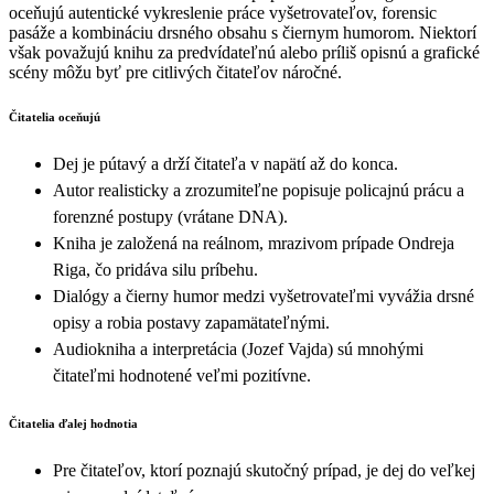
oceňujú autentické vykreslenie práce vyšetrovateľov, forensic
pasáže a kombináciu drsného obsahu s čiernym humorom. Niektorí
však považujú knihu za predvídateľnú alebo príliš opisnú a grafické
scény môžu byť pre citlivých čitateľov náročné.
Čitatelia oceňujú
Dej je pútavý a drží čitateľa v napätí až do konca.
Autor realisticky a zrozumiteľne popisuje policajnú prácu a
forenzné postupy (vrátane DNA).
Kniha je založená na reálnom, mrazivom prípade Ondreja
Riga, čo pridáva silu príbehu.
Dialógy a čierny humor medzi vyšetrovateľmi vyvážia drsné
opisy a robia postavy zapamätateľnými.
Audiokniha a interpretácia (Jozef Vajda) sú mnohými
čitateľmi hodnotené veľmi pozitívne.
Čitatelia ďalej hodnotia
Pre čitateľov, ktorí poznajú skutočný prípad, je dej do veľkej