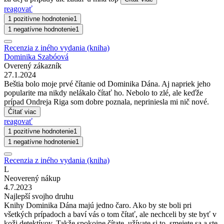
reagovať
1 pozitívne hodnotenie
1
1 negatívne hodnotenie
1
Recenzia z iného vydania (kniha)
Dominika Szabóová
Overený zákazník
27.1.2024
Beštia bolo moje prvé čítanie od Dominika Dána. Aj napriek jeho
popularite ma nikdy nelákalo čítať ho. Nebolo to zlé, ale keďže
prípad Ondreja Riga som dobre poznala, nepriniesla mi nič nové.
Čítať viac
reagovať
1 pozitívne hodnotenie
1
1 negatívne hodnotenie
1
Recenzia z iného vydania (kniha)
L
Neoverený nákup
4.7.2023
Najlepší svojho druhu
Knihy Dominika Dána majú jedno čaro. Ako by ste boli pri
všetkých prípadoch a baví vás o tom čítať, ale nechceli by ste byť v
koži detektívov. Takže spokojne čítate, užívate si to, smejete sa a ste