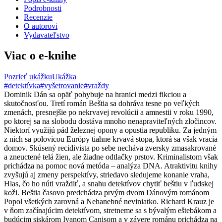
Podrobnosti
Recenzie
O autorovi
Vydavateľstvo
Viac o e-knihe
Pozrieť ukážku
Ukážka
#detektívka
#vyšetrovanie
#vraždy
Dominik Dán sa opäť pohybuje na hranici medzi fikciou a
skutočnosťou. Tretí román Beštia sa dohráva tesne po veľkých
zmenách, presnejšie po nekrvavej revolúcii a amnestii v roku 1990,
po ktorej sa na slobodu dostáva mnoho nenapraviteľných zločincov.
Niektorí využijú pád železnej opony a opustia republiku. Za jedným
z nich sa polovicou Európy tiahne krvavá stopa, ktorá sa však vracia
domov. Skúsený recidivista po sebe necháva zversky zmasakrované
a zneuctené telá žien, ale žiadne odtlačky prstov. Kriminalistom však
prichádza na pomoc nová metóda – analýza DNA. Atraktivitu knihy
zvyšujú aj zmeny perspektívy, striedavo sledujeme konanie vraha,
Hlas, čo ho núti vraždiť, a snahu detektívov chytiť beštiu v ľudskej
koži. Beštia časovo predchádza prvým dvom Dánovým románom
Popol všetkých zarovná a Nehanebné neviniatko. Richard Krauz je
v ňom začínajúcim detektívom, stretneme sa s bývalým eštebákom a
budúcim siskárom Ivanom Canisom a v závere románu prichádza na