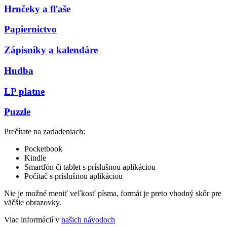
Hrnčeky a fľaše
Papiernictvo
Zápisníky a kalendáre
Hudba
LP platne
Puzzle
Prečítate na zariadeniach:
Pocketbook
Kindle
Smartfón či tablet s príslušnou aplikáciou
Počítač s príslušnou aplikáciou
Nie je možné meniť veľkosť písma, formát je preto vhodný skôr pre
väčšie obrazovky.
Viac informácií v
našich návodoch