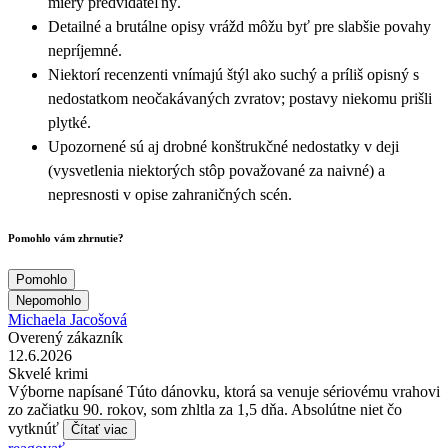
miery predvídateľný.
Detailné a brutálne opisy vrážd môžu byť pre slabšie povahy
nepríjemné.
Niektorí recenzenti vnímajú štýl ako suchý a príliš opisný s
nedostatkom neočakávaných zvratov; postavy niekomu prišli
plytké.
Upozornené sú aj drobné konštrukčné nedostatky v deji
(vysvetlenia niektorých stôp považované za naivné) a
nepresnosti v opise zahraničných scén.
Pomohlo vám zhrnutie?
Pomohlo
Nepomohlo
Michaela Jacošová
Overený zákazník
12.6.2026
Skvelé krimi
Výborne napísané Túto dánovku, ktorá sa venuje sériovému vrahovi
zo začiatku 90. rokov, som zhltla za 1,5 dňa. Absolútne niet čo
vytknúť
Čítať viac