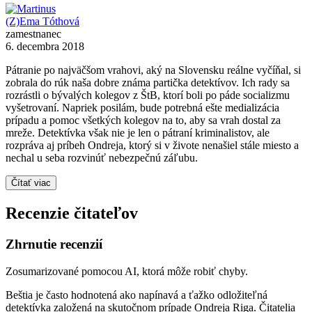
(Z)Ema Tóthová
zamestnanec
6. decembra 2018
Pátranie po najväčšom vrahovi, aký na Slovensku reálne vyčíňal, si
zobrala do rúk naša dobre známa partička detektívov. Ich rady sa
rozrástli o bývalých kolegov z ŠtB, ktorí boli po páde socializmu
vyšetrovaní. Napriek posilám, bude potrebná ešte medializácia
prípadu a pomoc všetkých kolegov na to, aby sa vrah dostal za
mreže. Detektívka však nie je len o pátraní kriminalistov, ale
rozpráva aj príbeh Ondreja, ktorý si v živote nenašiel stále miesto a
nechal u seba rozvinúť nebezpečnú záľubu.
Čítať viac
Recenzie čitateľov
Zhrnutie recenzií
Zosumarizované pomocou AI, ktorá môže robiť chyby.
Beštia je často hodnotená ako napínavá a ťažko odložiteľná
detektívka založená na skutočnom prípade Ondreja Riga. Čitatelia