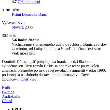
4,7
708 hodnotení
3. diel série
Krimi Dominika Dána
Vydavateľstvo
Slovart
, 2006
302 strán
5-6 hodín čítania
Vychádzame z priemerného údaju o rýchlosti čítania 230 slov
za minútu, od knihy ku knihe a čitateľa ku čitateľovi sa to
však môže líšiť.
Dominik Dán sa opäť pohybuje na hranici medzi fikciou a
skutočnosťou. Tretí román Beštia sa dohráva tesne po veľkých
zmenách, presnejšie po nekrvavej revolúcii a amnestii v roku 1990,
po ktorej sa na slobodu dostáva mnoho nenapraviteľných
zločincov...
Čítať viac
Kniha
E-kniha
Audiokniha
Čítaná
EPUB