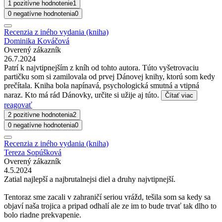
1 pozitívne hodnotenie
1
0 negatívne hodnotenia
0
Recenzia z iného vydania (kniha)
Dominika Kováčová
Overený zákazník
26.7.2024
Patrí k najvtipnejším z kníh od tohto autora. Túto vyšetrovaciu
partičku som si zamilovala od prvej Dánovej knihy, ktorú som kedy
prečítala. Kniha bola napínavá, psychologická smutná a vtipná
naraz. Kto má rád Dánovky, určite si užije aj túto.
Čítať viac
reagovať
2 pozitívne hodnotenia
2
0 negatívne hodnotenia
0
Recenzia z iného vydania (kniha)
Tereza Sopúšková
Overený zákazník
4.5.2024
Zatial najlepší a najbrutalnejsi diel a druhy najvtipnejší.
Tentoraz sme zacali v zahraničí seriou vrážd, tešila som sa kedy sa
objaví naša trojica a pripad odhalí ale ze im to bude trvať tak dlho to
bolo riadne prekvapenie.