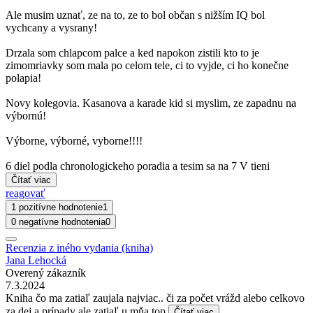
Ale musim uznať, ze na to, ze to bol občan s nižším IQ bol
vychcany a vysrany!
Drzala som chlapcom palce a ked napokon zistili kto to je
zimomriavky som mala po celom tele, ci to vyjde, ci ho konečne
polapia!
Novy kolegovia. Kasanova a karade kid si myslim, ze zapadnu na
výbornú!
Výborne, výborné, vyborne!!!!
6 diel podla chronologickeho poradia a tesim sa na 7 V tieni
Čítať viac
reagovať
1 pozitívne hodnotenie
1
0 negatívne hodnotenia
0
Recenzia z iného vydania (kniha)
Jana Lehocká
Overený zákazník
7.3.2024
Kniha čo ma zatiaľ zaujala najviac.. či za počet vrážd alebo celkovo
za dej a prípady ale zatiaľ u mňa top
Čítať viac