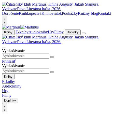
Doručenie
Kníhkupectvá
Knihovrátok
Poukážky
Knižný blog
Kontakt
E-knihy
Audioknihy
Hry
Filmy
Knihy
Doplnky
Vyhľadávanie
Prihlásiť
Vyhľadávanie
Knihy
E-knihy
Audioknihy
Hry
Filmy
Doplnky