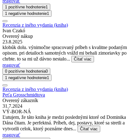
reagovať
1 pozitívne hodnotenie
1
1 negatívne hodnotenie
1
Recenzia z iného vydania (kniha)
Ivan Czakó
Overený nákup
23.8.2025
klobúk dolu. výnimočne spracovaný príbeh s kvalitne podaným
opisom. pri detailoch samotných vrážd mi behali zimoriavky po
chrbte. to sa mi už dávno nestalo...
Čítať viac
reagovať
0 pozitívne hodnotenia
0
1 negatívne hodnotenie
1
Recenzia z iného vydania (kniha)
Peťa Grosschmidtova
Overený zákazník
31.7.2024
VÝ-BOR-NÁ
Ľutujem, že táto kniha je medzi poslednými ktoré od Dominika
Dána čitam. Je perfektná. Príbeh, dej, postavy, ktoré sa stretli a
vytvorili celok, ktorý poznáme dnes...
Čítať viac
reagovať