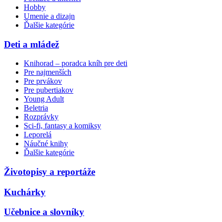
Hobby
Umenie a dizajn
Ďalšie kategórie
Deti a mládež
Knihorad – poradca kníh pre deti
Pre najmenších
Pre prvákov
Pre pubertiakov
Young Adult
Beletria
Rozprávky
Sci-fi, fantasy a komiksy
Leporelá
Náučné knihy
Ďalšie kategórie
Životopisy a reportáže
Kuchárky
Učebnice a slovníky