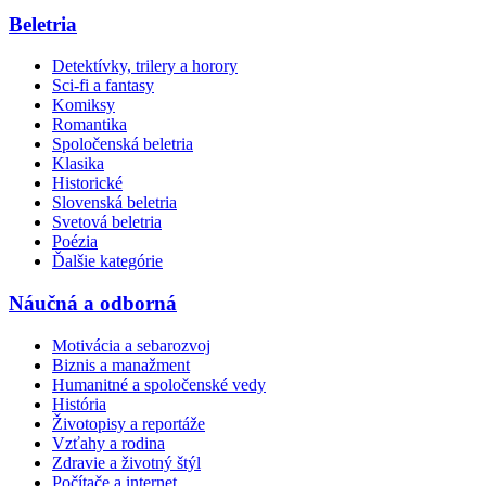
Beletria
Detektívky, trilery a horory
Sci-fi a fantasy
Komiksy
Romantika
Spoločenská beletria
Klasika
Historické
Slovenská beletria
Svetová beletria
Poézia
Ďalšie kategórie
Náučná a odborná
Motivácia a sebarozvoj
Biznis a manažment
Humanitné a spoločenské vedy
História
Životopisy a reportáže
Vzťahy a rodina
Zdravie a životný štýl
Počítače a internet