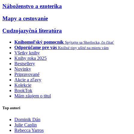
Náboženstvo a ezoterika
Mapy a cestovanie
Cudzojazyčná literatúra
Knihomoľský pomocník
Spýtajte sa Sherlocka, čo čítať
Odporúčame pre vás
Knižné tipy ušité na mieru vám
Všetky knihy
Knihy roka 2025
Bestsellery
Novinky
Pripravované
Akcie a zľavy
Kolekcie
BookTok
Mám záujem o titul
Top autori
Dominik Dán
Julie Caplin
Rebecca Yarros