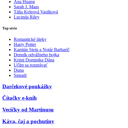
Ana Huang
Sarah J. Maas
Táňa Keleová Vasilková
Lucinda Riley
Top série
Romantické úteky
Harry Potter
Kapitán Stein a Notár Barbarič
Denník odvážneho bojka
Krimi Dominika Dána
Učím sa rozprávať
Duna
Smradi
Darčekové poukážky
Čítačky e-kníh
Vecičky od Martinusu
Káva, čaj a pochutiny