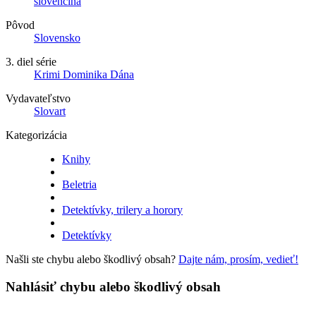
slovenčina
Pôvod
Slovensko
3. diel série
Krimi Dominika Dána
Vydavateľstvo
Slovart
Kategorizácia
Knihy
Beletria
Detektívky, trilery a horory
Detektívky
Našli ste chybu alebo škodlivý obsah?
Dajte nám, prosím, vedieť!
Nahlásiť chybu alebo škodlivý obsah