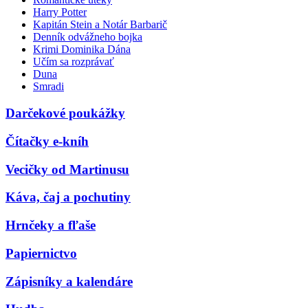
Harry Potter
Kapitán Stein a Notár Barbarič
Denník odvážneho bojka
Krimi Dominika Dána
Učím sa rozprávať
Duna
Smradi
Darčekové poukážky
Čítačky e-kníh
Vecičky od Martinusu
Káva, čaj a pochutiny
Hrnčeky a fľaše
Papiernictvo
Zápisníky a kalendáre