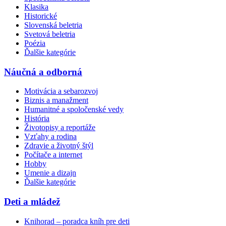
Klasika
Historické
Slovenská beletria
Svetová beletria
Poézia
Ďalšie kategórie
Náučná a odborná
Motivácia a sebarozvoj
Biznis a manažment
Humanitné a spoločenské vedy
História
Životopisy a reportáže
Vzťahy a rodina
Zdravie a životný štýl
Počítače a internet
Hobby
Umenie a dizajn
Ďalšie kategórie
Deti a mládež
Knihorad – poradca kníh pre deti