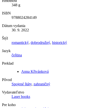
Hmotnosť
348 g
ISBN
9788024284149
Dátum vydania
30. 9. 2022
Štýl
romantický
,
dobrodružný
,
historický
Jazyk
čeština
Preklad
Anna Křivánková
Pôvod
Spojené štáty
,
zahraničný
Vydavateľstvo
Laser books
Pre koho