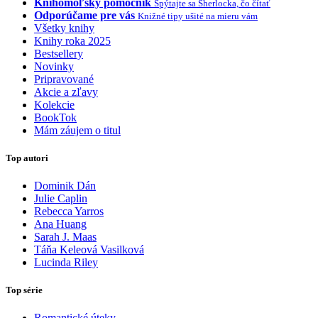
Knihomoľský pomocník
Spýtajte sa Sherlocka, čo čítať
Odporúčame pre vás
Knižné tipy ušité na mieru vám
Všetky knihy
Knihy roka 2025
Bestsellery
Novinky
Pripravované
Akcie a zľavy
Kolekcie
BookTok
Mám záujem o titul
Top autori
Dominik Dán
Julie Caplin
Rebecca Yarros
Ana Huang
Sarah J. Maas
Táňa Keleová Vasilková
Lucinda Riley
Top série
Romantické úteky