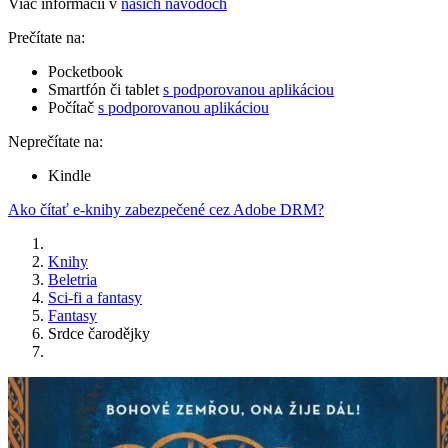
Viac informácií v
našich návodoch
Prečítate na:
Pocketbook
Smartfón či tablet
s podporovanou aplikáciou
Počítač
s podporovanou aplikáciou
Neprečítate na:
Kindle
Ako čítať e-knihy zabezpečené cez Adobe DRM?
Knihy
Beletria
Sci-fi a fantasy
Fantasy
Srdce čarodějky