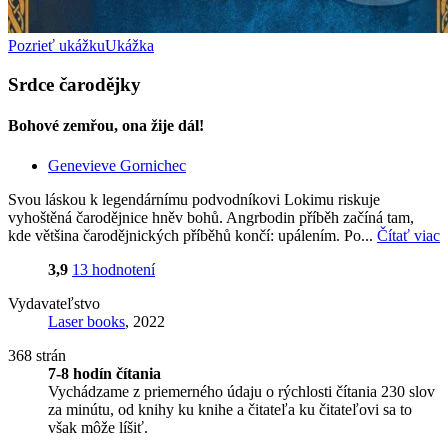
Pozrieť ukážku
Ukážka
Srdce čarodějky
Bohové zemřou, ona žije dál!
Genevieve Gornichec
Svou láskou k legendárnímu podvodníkovi Lokimu riskuje
vyhoštěná čarodějnice hněv bohů. Angrbodin příběh začíná tam,
kde většina čarodějnických příběhů končí: upálením. Po...
Čítať viac
3,9
13 hodnotení
Vydavateľstvo
Laser books
, 2022
368 strán
7-8 hodín čítania
Vychádzame z priemerného údaju o rýchlosti čítania 230 slov
za minútu, od knihy ku knihe a čitateľa ku čitateľovi sa to
však môže líšiť.