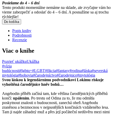
Posielame do 4 – 6 dní
Tento produkt momentálne nemáme na sklade, ale zvyčajne vám ho
vieme zabezpečiť a odoslať do 4 – 6 dní. A posnažíme sa aj trochu
rýchlejšie!
Do košíka
Popis knihy
Podrobnosti
Recenzie
Viac o knihe
Pozrieť ukážku
Ukážka
#vízia
budúcnosti
#lgbtq+
#LGBT
#fikcia
#fantasy
#rodina
#láska
#severská
mytológia
#bohovia
#čarodejníctvo
#čarodejnice
#mytológia
Svou láskou k legendárnímu podvodníkovi Lokimu riskuje
vyhoštěná čarodějnice hněv bohů…
Angrbodin příběh začíná tam, kde většina čarodějnických příběhů
končí:
upálením
. Po trestu od Odina za to, že mu odmítla
poskytnout znalosti o budoucnosti, zanechá oheň Angrbodu
zraněnou a bezmocnou v nejpustějších končinách vzdáleného lesa.
Tam ji najde záhadný muž a přes její počáteční nedůvěru mezi nimi