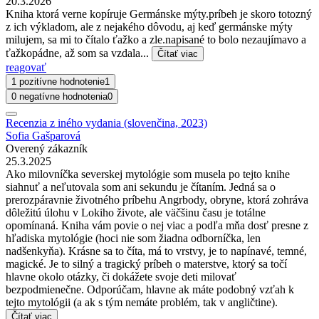
20.3.2026
Kniha ktorá verne kopíruje Germánske mýty.príbeh je skoro totozný
z ich výkladom, ale z nejakého dôvodu, aj keď germánske mýty
milujem, sa mi to čítalo ťažko a zle.napisané to bolo nezaujímavo a
ťažkopádne, až som sa vzdala...
Čítať viac
reagovať
1 pozitívne hodnotenie
1
0 negatívne hodnotenia
0
Recenzia z iného vydania (slovenčina, 2023)
Sofia Gašparová
Overený zákazník
25.3.2025
Ako milovníčka severskej mytológie som musela po tejto knihe
siahnuť a neľutovala som ani sekundu je čítaním. Jedná sa o
prerozpáravnie životného príbehu Angrbody, obryne, ktorá zohráva
dôležitú úlohu v Lokiho živote, ale väčšinu času je totálne
opomínaná. Kniha vám povie o nej viac a podľa mňa dosť presne z
hľadiska mytológie (hoci nie som žiadna odborníčka, len
nadšenkyňa). Krásne sa to číta, má to vrstvy, je to napínavé, temné,
magické. Je to silný a tragický príbeh o materstve, ktorý sa točí
hlavne okolo otázky, či dokážete svoje deti milovať
bezpodmienečne. Odporúčam, hlavne ak máte podobný vzťah k
tejto mytológii (a ak s tým nemáte problém, tak v angličtine).
Čítať viac