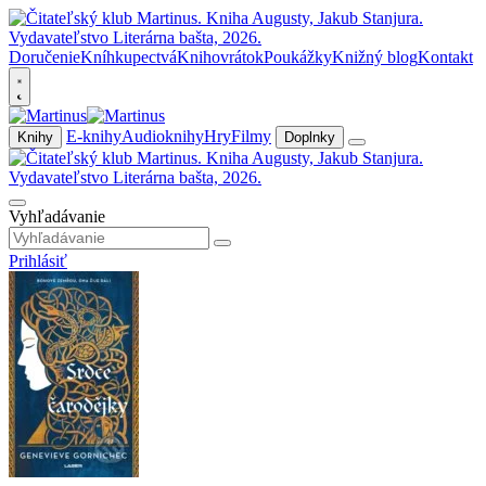
Doručenie
Kníhkupectvá
Knihovrátok
Poukážky
Knižný blog
Kontakt
E-knihy
Audioknihy
Hry
Filmy
Knihy
Doplnky
Vyhľadávanie
Prihlásiť