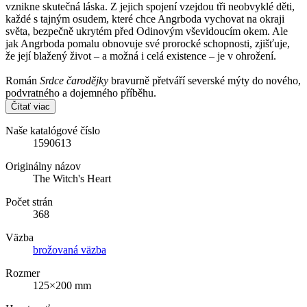
vznikne skutečná láska. Z jejich spojení vzejdou tři neobvyklé děti,
každé s tajným osudem, které chce Angrboda vychovat na okraji
světa, bezpečně ukrytém před Odinovým vševidoucím okem. Ale
jak Angrboda pomalu obnovuje své prorocké schopnosti, zjišťuje,
že její blažený život – a možná i celá existence – je v ohrožení.
Román
Srdce čarodějky
bravurně přetváří severské mýty do nového,
podvratného a dojemného příběhu.
Čítať viac
Naše katalógové číslo
1590613
Originálny názov
The Witch's Heart
Počet strán
368
Väzba
brožovaná väzba
Rozmer
125×200 mm