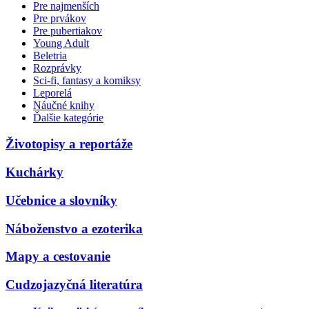
Pre najmenších
Pre prvákov
Pre pubertiakov
Young Adult
Beletria
Rozprávky
Sci-fi, fantasy a komiksy
Leporelá
Náučné knihy
Ďalšie kategórie
Životopisy a reportáže
Kuchárky
Učebnice a slovníky
Náboženstvo a ezoterika
Mapy a cestovanie
Cudzojazyčná literatúra