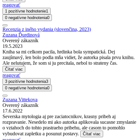
reagovať
1 pozitívne hodnotenie
1
0 negatívne hodnotenia
0
Recenzia z iného vydania (slovenčina, 2023)
Zuzana Ďurdinová
Overený zákazník
19.5.2023
Kniha sa mi celkom pacila, hrdinka bola sympatická. Dej
zaujímavý, len bolo podla mňa vidiet, že autorka pisala prvu knihu.
Ale nelutujem, že som si ju precitala, nebol to strateny čas.
Čítať viac
reagovať
3 pozitívne hodnotenia
3
0 negatívne hodnotenia
0
Zuzana Vittekova
Overený zákazník
17.6.2022
Severska mytologia aj pre zaciatocnikov, krasny pribeh aj
rozpravanie. Nesedelo mi ako autorka aplikovala sucasne zmyslanie
o vztahoch do tohto prastraeho pribehu, ale casom to pomohlo
vybudovat zapletku a posunut postavy.
Čítať viac
reagovať