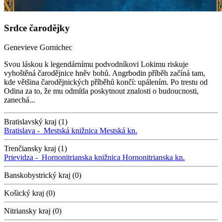
Srdce čarodějky
Genevieve Gornichec
Svou láskou k legendárnímu podvodníkovi Lokimu riskuje
vyhoštěná čarodějnice hněv bohů. Angrbodin příběh začíná tam,
kde většina čarodějnických příběhů končí: upálením. Po trestu od
Odina za to, že mu odmítla poskytnout znalosti o budoucnosti,
zanechá...
Bratislavský kraj (1)
Bratislava -
Mestská knižnica
Mestská kn.
Trenčiansky kraj (1)
Prievidza -
Hornonitrianska knižnica
Hornonitrianska kn.
Banskobystrický kraj (0)
Košický kraj (0)
Nitriansky kraj (0)