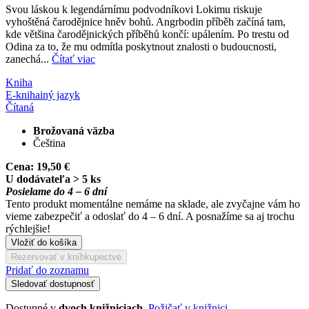
Svou láskou k legendárnímu podvodníkovi Lokimu riskuje
vyhoštěná čarodějnice hněv bohů. Angrbodin příběh začíná tam,
kde většina čarodějnických příběhů končí: upálením. Po trestu od
Odina za to, že mu odmítla poskytnout znalosti o budoucnosti,
zanechá...
Čítať viac
Kniha
E-kniha
iný jazyk
Čítaná
Brožovaná väzba
Čeština
Cena:
19,50 €
U dodávateľa > 5 ks
Posielame do 4 – 6 dní
Tento produkt momentálne nemáme na sklade, ale zvyčajne vám ho
vieme zabezpečiť a odoslať do 4 – 6 dní. A posnažíme sa aj trochu
rýchlejšie!
Vložiť do košíka
Rezervovať v kníhkupectve
Pridať do zoznamu
Sledovať dostupnosť
Dostupné v
dvoch knižniciach
.
Požičať v knižnici