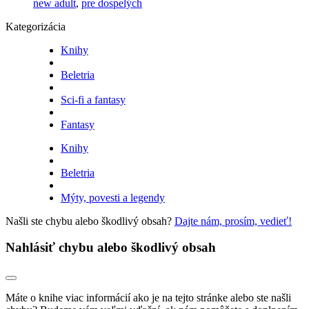
new adult
,
pre dospelých
Kategorizácia
Knihy
Beletria
Sci-fi a fantasy
Fantasy
Knihy
Beletria
Mýty, povesti a legendy
Našli ste chybu alebo škodlivý obsah?
Dajte nám, prosím, vedieť!
Nahlásiť chybu alebo škodlivý obsah
Máte o knihe viac informácií ako je na tejto stránke alebo ste našli