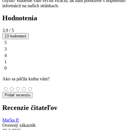
chybu? Budeme vám veľmi vďační, ak nám pomôžete s doplnením
informácií na našich stránkach.
Hodnotenia
3,9
/ 5
13 hodnotení
5
3
4
1
0
Ako sa páčila kniha vám?
Pridať recenziu
Recenzie čitateľov
Maťka P.
Overený zákazník