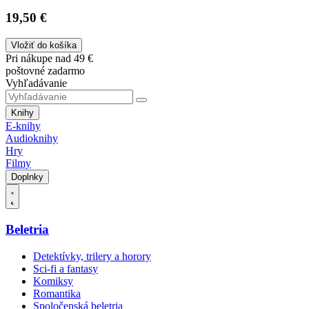
19,50 €
Vložiť do košíka
Pri nákupe nad 49 €
poštovné zadarmo
Vyhľadávanie
Knihy
E-knihy
Audioknihy
Hry
Filmy
Doplnky
Beletria
Detektívky, trilery a horory
Sci-fi a fantasy
Komiksy
Romantika
Spoločenská beletria