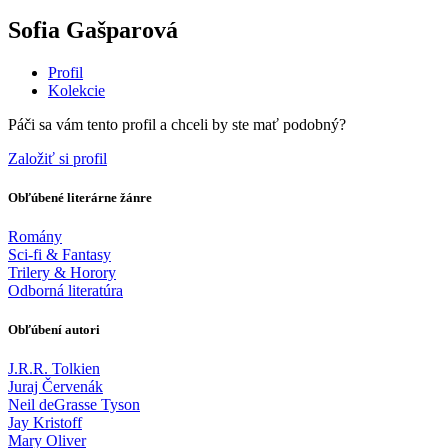
Sofia Gašparová
Profil
Kolekcie
Páči sa vám tento profil a chceli by ste mať podobný?
Založiť si profil
Obľúbené literárne žánre
Romány
Sci-fi & Fantasy
Trilery & Horory
Odborná literatúra
Obľúbení autori
J.R.R. Tolkien
Juraj Červenák
Neil deGrasse Tyson
Jay Kristoff
Mary Oliver