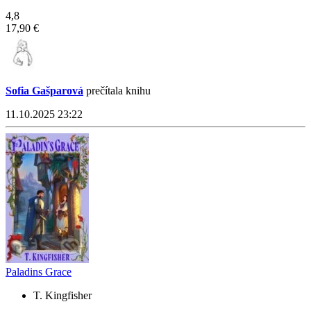
4,8
17,90 €
Sofia Gašparová
prečítala knihu
11.10.2025 23:22
Paladins Grace
T. Kingfisher