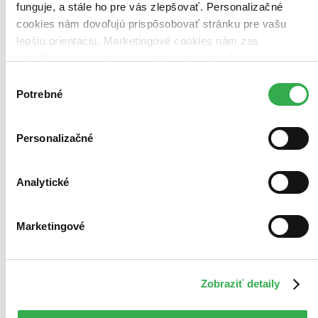
funguje, a stále ho pre vás zlepšovať. Personalizačné
cookies nám dovoľujú prispôsobovať stránku pre vašu
lepšiu orientáciu. Marketingové cookies nám zas
umožňujú zobrazenie relevantnej reklamy. Niektoré údaje
zdieľame aj s tretími stranami. Veľmi by nám pomohlo,
Výber
keby sme mohli používať všetky tieto cookies. Ďakujeme!
Potrebné
súhlasu
Personalizačné
Analytické
Marketingové
Zobraziť detaily