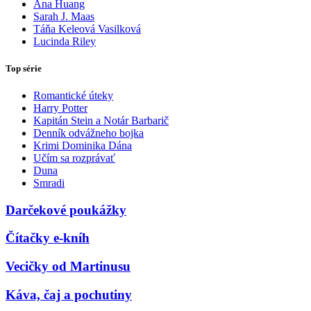
Ana Huang
Sarah J. Maas
Táňa Keleová Vasilková
Lucinda Riley
Top série
Romantické úteky
Harry Potter
Kapitán Stein a Notár Barbarič
Denník odvážneho bojka
Krimi Dominika Dána
Učím sa rozprávať
Duna
Smradi
Darčekové poukážky
Čítačky e-kníh
Vecičky od Martinusu
Káva, čaj a pochutiny