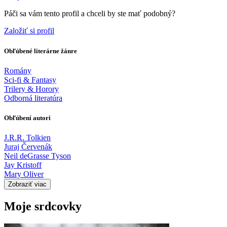
Páči sa vám tento profil a chceli by ste mať podobný?
Založiť si profil
Obľúbené literárne žánre
Romány
Sci-fi & Fantasy
Trilery & Horory
Odborná literatúra
Obľúbení autori
J.R.R. Tolkien
Juraj Červenák
Neil deGrasse Tyson
Jay Kristoff
Mary Oliver
Zobraziť viac
Moje srdcovky