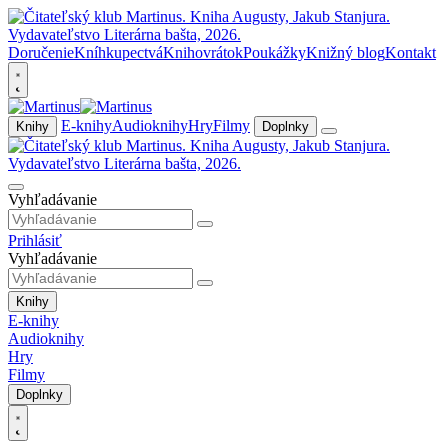
Doručenie
Kníhkupectvá
Knihovrátok
Poukážky
Knižný blog
Kontakt
E-knihy
Audioknihy
Hry
Filmy
Knihy
Doplnky
Vyhľadávanie
Prihlásiť
Vyhľadávanie
Knihy
E-knihy
Audioknihy
Hry
Filmy
Doplnky