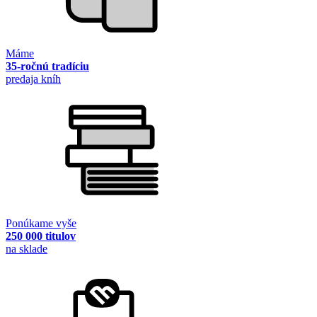
Máme
35-ročnú tradíciu
predaja kníh
Ponúkame vyše
250 000 titulov
na sklade