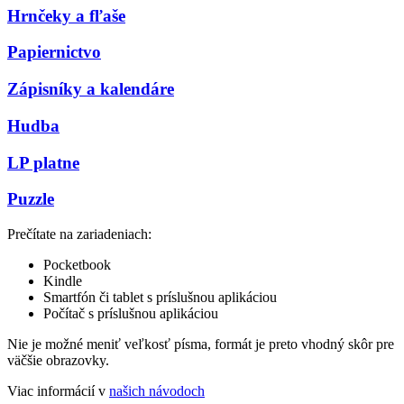
Hrnčeky a fľaše
Papiernictvo
Zápisníky a kalendáre
Hudba
LP platne
Puzzle
Prečítate na zariadeniach:
Pocketbook
Kindle
Smartfón či tablet s príslušnou aplikáciou
Počítač s príslušnou aplikáciou
Nie je možné meniť veľkosť písma, formát je preto vhodný skôr pre
väčšie obrazovky.
Viac informácií v
našich návodoch