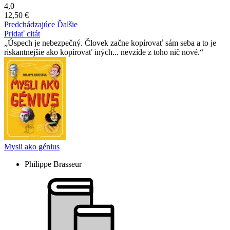
4,0
12,50 €
Predchádzajúce
Ďalšie
Pridať citát
Úspech je nebezpečný. Človek začne kopírovať sám seba a to je
riskantnejšie ako kopírovať iných... nevzíde z toho nič nové.
Mysli ako génius
Philippe Brasseur