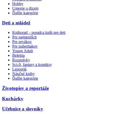
Hobby
Umenie a dizajn
Ďalšie kategórie
Deti a mládež
Knihorad – poradca kníh pre deti
Pre najmenších
Pre prvákov
Pre pubertiakov
Young Adult
Beletria
Rozprávky
Sci-fi, fantasy a komiksy
Leporelá
Náučné knihy
Ďalšie kategórie
Životopisy a reportáže
Kuchárky
Učebnice a slovníky