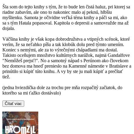
Šla som do tejto knihy s tým, že to bude len čistá haluz, pri ktorej sa
riadne zabavím, ale ono to nakoniec malo aj peknú, hlbšiu
myšlienku. Samota je očividne veľká téma knihy a páči sa mi, ako
sa s tým Hatala popasoval. Kapitola o depresii a samovražde ma až
dojala.
Väčšina knihy je však kopa dobrodružstva a vtipných scénok, ktoré
verím, že sa neľahko píšu a tak klobúk dolu pred týmto umením.
Koniec s nemými, ale za to výrečnými chápadlami ma dostal.
Takisto oceňujem množstvo kultúrnych narážok, najmä Gandalfove
"Nemôžeš prejsť!". No a samotný nápad s Perúnom ako človekom
bez domova ma hneď prenieslo na Kamenné námestie v Bratislave a
prinútilo si kúpiť túto knihu. A vy by ste ju mali kúpiť a prečítať
tiež.
(jedna hviezdička dole za trochu pre mňa rozpačitý začiatok, do
ktorého sa mi ťažko dostávalo)
Čítať viac