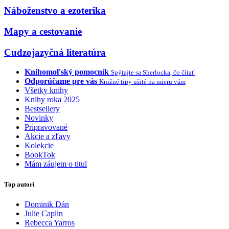
Náboženstvo a ezoterika
Mapy a cestovanie
Cudzojazyčná literatúra
Knihomoľský pomocník
Spýtajte sa Sherlocka, čo čítať
Odporúčame pre vás
Knižné tipy ušité na mieru vám
Všetky knihy
Knihy roka 2025
Bestsellery
Novinky
Pripravované
Akcie a zľavy
Kolekcie
BookTok
Mám záujem o titul
Top autori
Dominik Dán
Julie Caplin
Rebecca Yarros