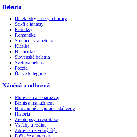
Beletria
Detektívky, trilery a horory
Sci-fi a fantasy
Komiksy
Romantika
Spoločenská beletria
Klasika
Historické
Slovenská beletria
Svetová beletria
Poézia
Ďalšie kategórie
Náučná a odborná
Motivácia a sebarozvoj
Biznis a manažment
Humanitné a spoločenské vedy
História
Životopisy a reportáže
Vzťahy a rodina
Zdravie a životný štýl
Počítače a internet