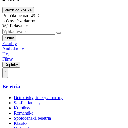
Vložiť do košíka
Pri nákupe nad 49 €
poštovné zadarmo
Vyhľadávanie
Knihy
E-knihy
Audioknihy
Hry
Filmy
Doplnky
Beletria
Detektívky, trilery a horory
Sci-fi a fantasy
Komiksy
Romantika
Spoločenská beletria
Klasika