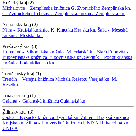
Košický kraj (2)
Michalovce -
Zemplínska knižnica G. Zvonického
Zemplínska kn.
G. Zvonického
Trebišov -
Zemplínska knižnica
Zemplínska kn.
Nitriansky kraj (2)
Nitra -
Krajská knižnica K. Kmeťka
Krajská kn.
Šaľa -
Mestská
knižnica
Mestská kn.
Prešovský kraj (3)
Humenné -
Vihorlatská knižnica
Vihorlatská kn.
Stará Ľubovňa -
Ľubovnianska knižnica
Ľubovnianska kn.
Svidník -
Podduklianska
knižnica
Podduklianska kn.
Trenčiansky kraj (1)
Trenčín -
Verejná knižnica Michala Rešetku
Verejná kn. M.
Rešetku
Trnavský kraj (1)
Galanta -
Galantská knižnica
Galantská kn.
Žilinský kraj (3)
Čadca -
Kysucká knižnica
Kysucká kn.
Žilina -
Krajská knižnica
Krajská kn.
Žilina -
Univerzitná knižnica UNIZA
Univerzitná kn.
UNIZA