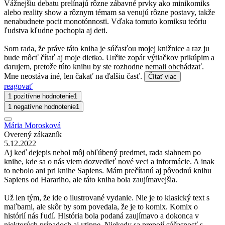
Vážnejšiu debatu prelínajú rôzne zábavné prvky ako minikomiks
alebo reality show a rôznym témam sa venujú rôzne postavy, takže
nenabudnete pocit monotónnosti. Vďaka tomuto komiksu teóriu
ľudstva kľudne pochopia aj deti.
Som rada, že práve táto kniha je súčasťou mojej knižnice a raz ju
bude môcť čítať aj moje dietko. Určite zopár výtlačkov prikúpim a
darujem, pretože túto knihu by ste rozhodne nemali obchádzať.
Mne neostáva iné, len čakať na ďalšiu časť.
Čítať viac
reagovať
1 pozitívne hodnotenie
1
1 negatívne hodnotenie
1
Mária Morosková
Overený zákazník
5.12.2022
Aj keď dejepis nebol môj obľúbený predmet, rada siahnem po
knihe, kde sa o nás viem dozvedieť nové veci a informácie. A inak
to nebolo ani pri knihe Sapiens. Mám prečítanú aj pôvodnú knihu
Sapiens od Harariho, ale táto kniha bola zaujímavejšia.
Už len tým, že ide o ilustrované vydanie. Nie je to klasický text s
maľbami, ale skôr by som povedala, že je to komix. Komix o
histórií nás ľudí. História bola podaná zaujímavo a dokonca v
niektorých prípadoch aj vtipne. Niekedy sa prepojí súčasnosť s