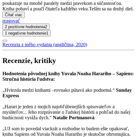
poukazuje na mnohé paralely medzi pravekom a súčasnosťou.
Kniha pobaví a poučí čitateľa každého veku.Teším sa na druhý diel.
Čítať viac
reagovať
2 pozitívne hodnotenia
2
1 negatívne hodnotenie
1
Recenzia z iného vydania (angličtina, 2020)
Recenzie, kritiky
Hodnotenia pôvodnej knihy Yuvala Noaha Harariho – Sapiens:
Stručná história ľudstva:
„Hviezda medzi knihami –rovnako pútavá ako podnetná.“
Sunday
Express
„Harari je jeden z mojich najobľúbenejších spisovateľov a
mysliteľov... Jeho rozprávanie o ľudskej histórii a pohľad do našej
budúcnosti vyráža dych.“
Natalie Portmanová
„Už som to povedal viackrát a rozhodne to budem ešte opakovať,
kniha Sapiens od Yuvala Noaha Harariho je skutočne ohromujúca.