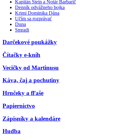
Kapitán Stein a Notár Barbarič
Denník odvážneho bojka
Krimi Dominika Dána
Učím sa rozprávať
Duna
Smradi
Darčekové poukážky
Čítačky e-kníh
Vecičky od Martinusu
Káva, čaj a pochutiny
Hrnčeky a fľaše
Papiernictvo
Zápisníky a kalendáre
Hudba