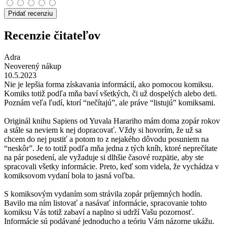
Pridať recenziu
Recenzie čitateľov
Adra
Neoverený nákup
10.5.2023
Nie je lepšia forma získavania informácií, ako pomocou komiksu.
Komiks totiž podľa mňa baví všetkých, či už dospelých alebo deti.
Poznám veľa ľudí, ktorí “nečítajú”, ale práve “listujú” komiksami.
Originál knihu Sapiens od Yuvala Harariho mám doma zopár rokov
a stále sa neviem k nej dopracovať. Vždy si hovorím, že už sa
chcem do nej pustiť a potom to z nejakého dôvodu posuniem na
“neskôr”. Je to totiž podľa mňa jedna z tých kníh, ktoré neprečítate
na pár posedení, ale vyžaduje si dlhšie časové rozpätie, aby ste
spracovali všetky informácie. Preto, keď som videla, že vychádza v
komiksovom vydaní bola to jasná voľba.
S komiksovým vydaním som strávila zopár príjemných hodín.
Bavilo ma ním listovať a nasávať informácie, spracovanie tohto
komiksu Vás totiž zabaví a naplno si udrží Vašu pozornosť.
Informácie sú podávané jednoducho a teóriu Vám názorne ukážu.