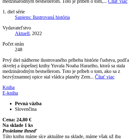
medzinárodným bestsellerom. Toto je príbeh o tom,...
Čítať viac
1. diel série
Sapiens: Ilustrovaná história
Vydavateľstvo
Aktuell
, 2022
Počet strán
248
Prvý diel nádherne ilustrovaného príbehu histórie ľudstva, podľa
skvelej a úspešnej knihy Yuvala Noaha Harariho, ktorá sa stala
medzinárodným bestsellerom. Toto je príbeh o tom, ako sa z
bezvýznamnej opice stal vládca planéty Zem...
Čítať viac
Kniha
E-kniha
Pevná väzba
Slovenčina
Cena:
24,80 €
Na sklade 1 ks
Posielame ihneď
Túto knihu máme síce aktuálne na sklade, máme však už iba