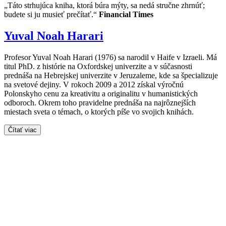
„Táto strhujúca kniha, ktorá búra mýty, sa nedá stručne zhrnúť;
budete si ju musieť prečítať.“
Financial Times
Yuval Noah Harari
Profesor Yuval Noah Harari (1976) sa narodil v Haife v Izraeli. Má
titul PhD. z histórie na Oxfordskej univerzite a v súčasnosti
prednáša na Hebrejskej univerzite v Jeruzaleme, kde sa špecializuje
na svetové dejiny. V rokoch 2009 a 2012 získal výročnú
Polonskyho cenu za kreativitu a originalitu v humanistických
odboroch. Okrem toho pravidelne prednáša na najrôznejších
miestach sveta o témach, o ktorých píše vo svojich knihách.
Čítať viac