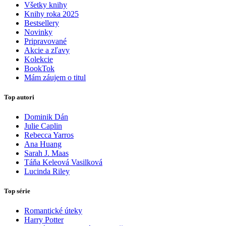
Všetky knihy
Knihy roka 2025
Bestsellery
Novinky
Pripravované
Akcie a zľavy
Kolekcie
BookTok
Mám záujem o titul
Top autori
Dominik Dán
Julie Caplin
Rebecca Yarros
Ana Huang
Sarah J. Maas
Táňa Keleová Vasilková
Lucinda Riley
Top série
Romantické úteky
Harry Potter