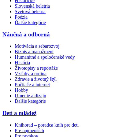
Historické
Slovenská beletria
Svetová beletria
Poézia
Ďalšie kategórie
Náučná a odborná
Motivácia a sebarozvoj
Biznis a manažment
Humanitné a spoločenské vedy
História
Životopisy a reportáže
Vzťahy a rodina
Zdravie a životný štýl
Počítače a internet
Hobby
Umenie a dizajn
Ďalšie kategórie
Deti a mládež
Knihorad – poradca kníh pre deti
Pre najmenších
Pre prvákov