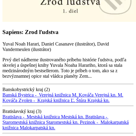
Sapiens: Zrod ľudstva
Yuval Noah Harari, Daniel Casanave (ilustrátor), David
Vandermeulen (ilustrátor)
Prvý diel nádherne ilustrovaného príbehu histórie ľudstva, podľa
skvelej a úspešnej knihy Yuvala Noaha Harariho, ktorá sa stala
medzinárodným bestsellerom. Toto je príbeh o tom, ako sa z
bezvýznamnej opice stal vládca planéty Zem...
Banskobystrický kraj (2)
Banská Bystrica -
Verejná knižnica M. Kováča
Verejná kn. M.
Kováča
Zvolen -
Krajská knižnica Ľ. Štúra
Krajská kn.
Bratislavský kraj (3)
Bratislava -
Mestská knižnica
Mestská kn.
Bratislava -
Staromestská knižnica
Staromestská kn.
Pezinok -
Malokarpatská
knižnica
Malokarpatská kn.