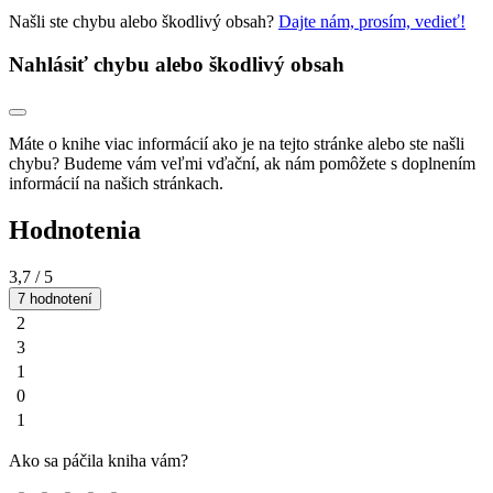
Našli ste chybu alebo škodlivý obsah?
Dajte nám, prosím, vedieť!
Nahlásiť chybu alebo škodlivý obsah
Máte o knihe viac informácií ako je na tejto stránke alebo ste našli
chybu? Budeme vám veľmi vďační, ak nám pomôžete s doplnením
informácií na našich stránkach.
Hodnotenia
3,7
/ 5
7 hodnotení
2
3
1
0
1
Ako sa páčila kniha vám?