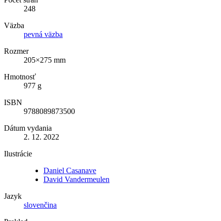
248
Väzba
pevná väzba
Rozmer
205×275 mm
Hmotnosť
977 g
ISBN
9788089873500
Dátum vydania
2. 12. 2022
Ilustrácie
Daniel Casanave
David Vandermeulen
Jazyk
slovenčina