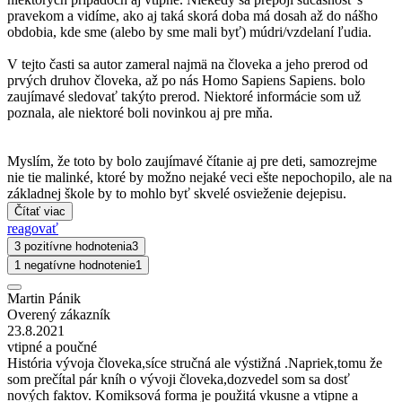
pravekom a vidíme, ako aj taká skorá doba má dosah až do nášho
obdobia, kde sme (alebo by sme mali byť) múdri/vzdelaní ľudia.
V tejto časti sa autor zameral najmä na človeka a jeho prerod od
prvých druhov človeka, až po nás Homo Sapiens Sapiens. bolo
zaujímavé sledovať takýto prerod. Niektoré informácie som už
poznala, ale niektoré boli novinkou aj pre mňa.
Myslím, že toto by bolo zaujímavé čítanie aj pre deti, samozrejme
nie tie malinké, ktoré by možno nejaké veci ešte nepochopilo, ale na
základnej škole by to mohlo byť skvelé osvieženie dejepisu.
Čítať viac
reagovať
3 pozitívne hodnotenia
3
1 negatívne hodnotenie
1
Martin Pánik
Overený zákazník
23.8.2021
vtipné a poučné
História vývoja človeka,síce stručná ale výstižná .Napriek,tomu že
som prečítal pár kníh o vývoji človeka,dozvedel som sa dosť
nových faktov. Komiksová forma je použitá vkusne a vtipne a