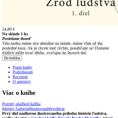
24,80 €
Na sklade 1 ks
Posielame ihneď
Túto knihu máme síce aktuálne na sklade, máme však už iba
posledné kusy. Ak ju chcete mať rýchlo, ponáhľajte sa! Dodanie
ďalších môže trvať dlhšie, zvyčajne do štyroch dní.
Do košíka
Popis knihy
Podrobnosti
Recenzie
O autorovi
Viac o knihe
Pozrieť ukážku
Ukážka
#dejiny ľudstva
#ilustrovaná
#evolúcia
Prvý diel nádherne ilustrovaného príbehu histórie ľudstva,