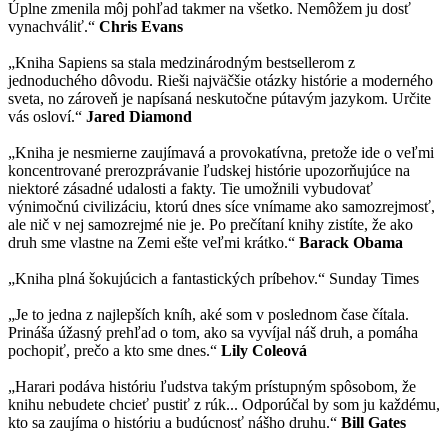
Úplne zmenila môj pohľad takmer na všetko. Nemôžem ju dosť
vynachváliť.“
Chris Evans
„Kniha Sapiens sa stala medzinárodným bestsellerom z
jednoduchého dôvodu. Rieši najväčšie otázky histórie a moderného
sveta, no zároveň je napísaná neskutočne pútavým jazykom. Určite
vás osloví.“
Jared Diamond
„Kniha je nesmierne zaujímavá a provokatívna, pretože ide o veľmi
koncentrované prerozprávanie ľudskej histórie upozorňujúce na
niektoré zásadné udalosti a fakty. Tie umožnili vybudovať
výnimočnú civilizáciu, ktorú dnes síce vnímame ako samozrejmosť,
ale nič v nej samozrejmé nie je. Po prečítaní knihy zistíte, že ako
druh sme vlastne na Zemi ešte veľmi krátko.“
Barack Obama
„Kniha plná šokujúcich a fantastických príbehov.“ Sunday Times
„Je to jedna z najlepších kníh, aké som v poslednom čase čítala.
Prináša úžasný prehľad o tom, ako sa vyvíjal náš druh, a pomáha
pochopiť, prečo a kto sme dnes.“
Lily Coleová
„Harari podáva históriu ľudstva takým prístupným spôsobom, že
knihu nebudete chcieť pustiť z rúk... Odporúčal by som ju každému,
kto sa zaujíma o históriu a budúcnosť nášho druhu.“
Bill Gates