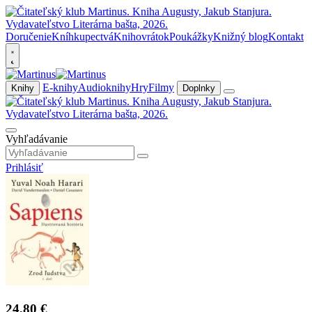
Doručenie
Kníhkupectvá
Knihovrátok
Poukážky
Knižný blog
Kontakt
E-knihy
Audioknihy
Hry
Filmy
Knihy
Doplnky
Vyhľadávanie
Prihlásiť
24,80 €