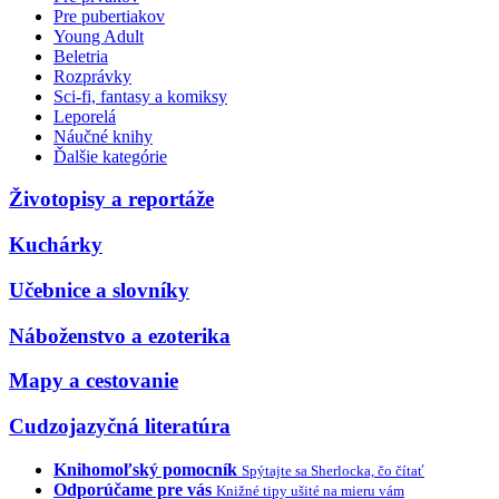
Pre pubertiakov
Young Adult
Beletria
Rozprávky
Sci-fi, fantasy a komiksy
Leporelá
Náučné knihy
Ďalšie kategórie
Životopisy a reportáže
Kuchárky
Učebnice a slovníky
Náboženstvo a ezoterika
Mapy a cestovanie
Cudzojazyčná literatúra
Knihomoľský pomocník
Spýtajte sa Sherlocka, čo čítať
Odporúčame pre vás
Knižné tipy ušité na mieru vám