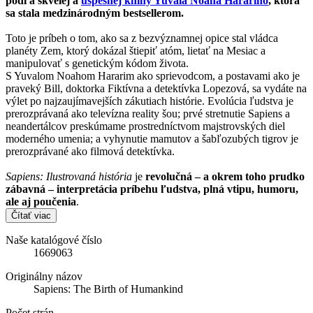
podľa skvelej a
úspešnej knihy Yuvala Noaha Harariho
, ktorá
sa stala medzinárodným bestsellerom.
Toto je príbeh o tom, ako sa z bezvýznamnej opice stal vládca
planéty Zem, ktorý dokázal štiepiť atóm, lietať na Mesiac a
manipulovať s genetickým kódom života.
S Yuvalom Noahom Hararim ako sprievodcom, a postavami ako je
praveký Bill, doktorka Fiktívna a detektívka Lopezová, sa vydáte na
výlet po najzaujímavejších zákutiach histórie. Evolúcia ľudstva je
prerozprávaná ako televízna reality šou; prvé stretnutie Sapiens a
neandertálcov preskúmame prostredníctvom majstrovských diel
moderného umenia; a vyhynutie mamutov a šabľozubých tigrov je
prerozprávané ako filmová detektívka.
Sapiens: Ilustrovaná história
je
revolučná – a okrem toho prudko
zábavná – interpretácia príbehu ľudstva, plná vtipu, humoru,
ale aj poučenia
.
Čítať viac
Naše katalógové číslo
1669063
Originálny názov
Sapiens: The Birth of Humankind
Počet strán