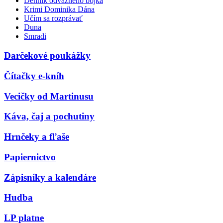
Denník odvážneho bojka
Krimi Dominika Dána
Učím sa rozprávať
Duna
Smradi
Darčekové poukážky
Čítačky e-kníh
Vecičky od Martinusu
Káva, čaj a pochutiny
Hrnčeky a fľaše
Papiernictvo
Zápisníky a kalendáre
Hudba
LP platne