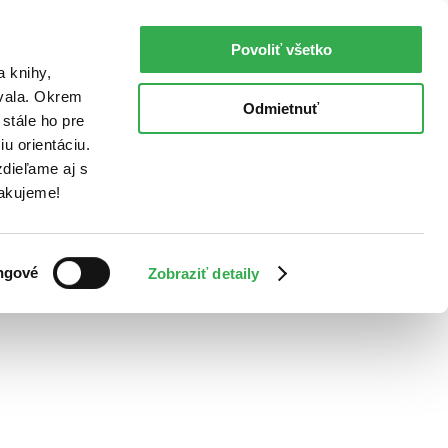
Povoliť všetko
a knihy,
ovala. Okrem
Odmietnuť
stále ho pre
u orientáciu.
dieľame aj s
Ďakujeme!
ngové
Zobraziť detaily