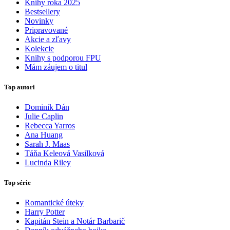
Knihy roka 2025
Bestsellery
Novinky
Pripravované
Akcie a zľavy
Kolekcie
Knihy s podporou FPU
Mám záujem o titul
Top autori
Dominik Dán
Julie Caplin
Rebecca Yarros
Ana Huang
Sarah J. Maas
Táňa Keleová Vasilková
Lucinda Riley
Top série
Romantické úteky
Harry Potter
Kapitán Stein a Notár Barbarič