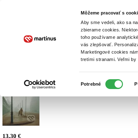
Doručenie
Kníhkupectvá
Knihovrátok
Poukážky
Knižný blog
Kontakt
Môžeme pracovať s cooki
Aby sme vedeli, ako sa na 
zbierame cookies. Niektor
E-knihy
Audioknihy
Hry
Filmy
Knihy
Doplnky
toho používame analytické
vás zlepšovať. Personaliz
Vyhľadávanie
Marketingové cookies nám 
tretími stranami. Veľmi b
Prihlásiť
Výber
Potrebné
P
súhlasu
13,30 €