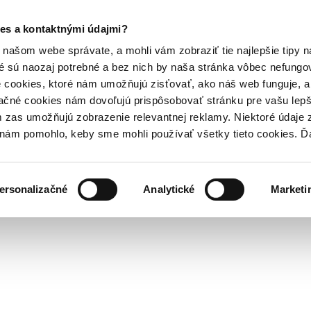
es a kontaktnými údajmi?
našom webe správate, a mohli vám zobraziť tie najlepšie tipy n
é sú naozaj potrebné a bez nich by naša stránka vôbec nefung
 cookies, ktoré nám umožňujú zisťovať, ako náš web funguje, a 
ačné cookies nám dovoľujú prispôsobovať stránku pre vašu lepši
zas umožňujú zobrazenie relevantnej reklamy. Niektoré údaje z
y nám pomohlo, keby sme mohli používať všetky tieto cookies. 
ersonalizačné
Analytické
Marketi