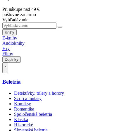
Pri nákupe nad 49 €
poštovné zadarmo
Vyhľadávanie
Knihy
E-knihy
Audioknihy
Hry
Filmy
Doplnky
Beletria
Detektívky, trilery a horory
Sci-fi a fantasy
Komiksy
Romantika
Spoločenská beletria
Klasika
Historické
Slovenská beletria