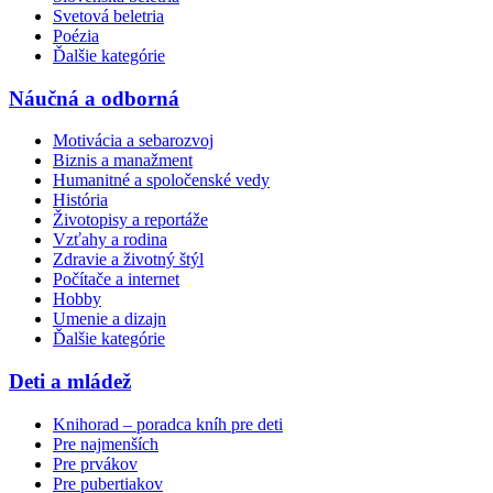
Svetová beletria
Poézia
Ďalšie kategórie
Náučná a odborná
Motivácia a sebarozvoj
Biznis a manažment
Humanitné a spoločenské vedy
História
Životopisy a reportáže
Vzťahy a rodina
Zdravie a životný štýl
Počítače a internet
Hobby
Umenie a dizajn
Ďalšie kategórie
Deti a mládež
Knihorad – poradca kníh pre deti
Pre najmenších
Pre prvákov
Pre pubertiakov