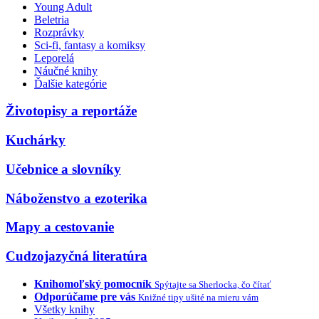
Young Adult
Beletria
Rozprávky
Sci-fi, fantasy a komiksy
Leporelá
Náučné knihy
Ďalšie kategórie
Životopisy a reportáže
Kuchárky
Učebnice a slovníky
Náboženstvo a ezoterika
Mapy a cestovanie
Cudzojazyčná literatúra
Knihomoľský pomocník
Spýtajte sa Sherlocka, čo čítať
Odporúčame pre vás
Knižné tipy ušité na mieru vám
Všetky knihy