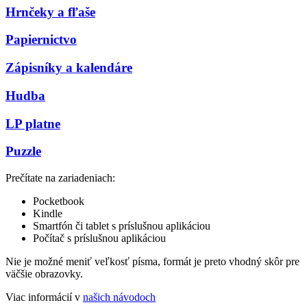
Hrnčeky a fľaše
Papiernictvo
Zápisníky a kalendáre
Hudba
LP platne
Puzzle
Prečítate na zariadeniach:
Pocketbook
Kindle
Smartfón či tablet s príslušnou aplikáciou
Počítač s príslušnou aplikáciou
Nie je možné meniť veľkosť písma, formát je preto vhodný skôr pre
väčšie obrazovky.
Viac informácií v
našich návodoch