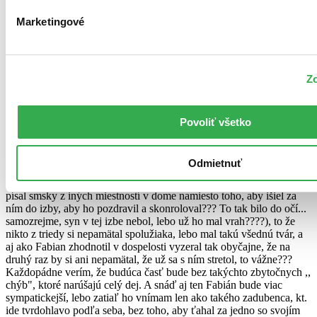
2 negatívne hodnotenia
2
Marketingové
Recenzia z iného vydania (kniha)
Inna Bee
Overený zákazník
Zo
29.9.2020
Tento príspevok prezrádza dôležité momenty deja, preto je skrytý,
aby sme Vám nepokazili pôžitok z čítania.
Rozmýšľala som aj nad horším hodnotením,
Prajete si ho zobraziť?
Povoliť všetko
ale celkovo kniha bola pútavá a dobre sa čítala, zaujímavý motív, aj
keď by som vytkla niekoľko vecí: počet obetí bolo už cez čiaru,
množstvo až nereálnych udalostí (napr. kým Fabian ležal v
Odmietnuť
nemocnici, jeho manželka odišla a nechala ich 14r. syna niekoľko
dní doma samého, a keď sa Fabián vrátil domov, iba mu celý deň
písal smsky z iných miestností v dome namiesto toho, aby išiel za
ním do izby, aby ho pozdravil a skonroloval??? To tak bilo do očí...
samozrejme, syn v tej izbe nebol, lebo už ho mal vrah????), to že
nikto z triedy si nepamätal spolužiaka, lebo mal takú všednú tvár, a
aj ako Fabian zhodnotil v dospelosti vyzeral tak obyčajne, že na
druhý raz by si ani nepamätal, že už sa s ním stretol, to vážne???
Každopádne verím, že budúca časť bude bez takýchto zbytočnych ,,
chýb", ktoré narúšajú celý dej. A snáď aj ten Fabián bude viac
sympatickejší, lebo zatiaľ ho vnímam len ako takého zadubenca, kt.
ide tvrdohlavo podľa seba, bez toho, aby ťahal za jedno so svojím