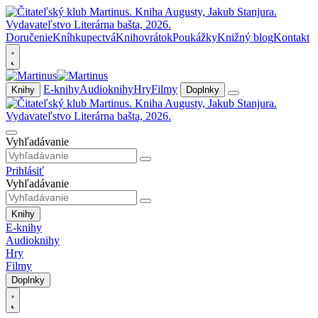
Doručenie
Kníhkupectvá
Knihovrátok
Poukážky
Knižný blog
Kontakt
E-knihy
Audioknihy
Hry
Filmy
Knihy
Doplnky
Vyhľadávanie
Prihlásiť
Vyhľadávanie
Knihy
E-knihy
Audioknihy
Hry
Filmy
Doplnky