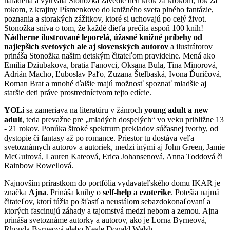
naladená a vytrvalá Stonožka zavedie deti krok za krokom, rok za
rokom, z krajiny Písmenkovo do knižného sveta plného fantázie,
poznania a storakých zážitkov, ktoré si uchovajú po celý život.
Stonožka sníva o tom, že každé dieťa prečíta aspoň 100 kníh!
Nádherne ilustrované leporelá, úžasné knižné príbehy od
najlepších svetových ale aj slovenských autorov
a ilustrátorov
prináša Stonožka našim detským čitateľom pravidelne. Mená ako
Emilia Dziubakova, bratia Fanovci, Oksana Bula, Tina Minorová,
Adrián Macho, Ľuboslav Paľo, Zuzana Štelbaská, Ivona Ďuričová,
Roman Brat a mnohé ďalšie majú možnosť spoznať mladšie aj
staršie deti práve prostredníctvom tejto edície.
YOLi
sa zameriava na literatúru v žánroch
young adult a new
adult
, teda prevažne pre „mladých dospelých“ vo veku približne 13
- 21 rokov. Ponúka široké spektrum prekladov súčasnej tvorby, od
dystopie či fantasy až po romance. Priestor tu dostáva veľa
svetoznámych autorov a autoriek, medzi inými aj John Green, Jamie
McGuirová, Lauren Kateová, Erica Johansenová, Anna Toddová či
Rainbow Rowellová.
Najnovším prírastkom do portfólia vydavateľského domu IKAR je
značka
Ajna
. Prináša knihy o
self-help a ezoterike
. Potešia najmä
čitateľov, ktorí túžia po šťastí a neustálom sebazdokonaľovaní a
ktorých fascinujú záhady a tajomstvá medzi nebom a zemou. Ajna
prináša svetoznáme autorky a autorov, ako je Lorna Byrneová,
Rhonda Byrneová alebo Neale Donald Walsh.