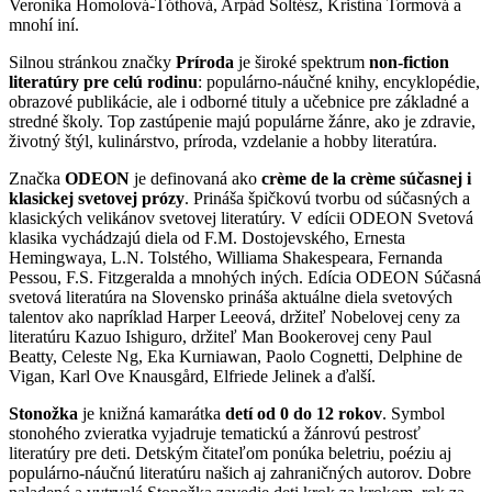
Veronika Homolová-Tóthová, Arpád Soltész, Kristína Tormová a
mnohí iní.
Silnou stránkou značky
Príroda
je široké spektrum
non-fiction
literatúry pre celú rodinu
: populárno-náučné knihy, encyklopédie,
obrazové publikácie, ale i odborné tituly a učebnice pre základné a
stredné školy. Top zastúpenie majú populárne žánre, ako je zdravie,
životný štýl, kulinárstvo, príroda, vzdelanie a hobby literatúra.
Značka
ODEON
je definovaná ako
crème de la crème súčasnej i
klasickej svetovej prózy
. Prináša špičkovú tvorbu od súčasných a
klasických velikánov svetovej literatúry. V edícii ODEON Svetová
klasika vychádzajú diela od F.M. Dostojevského, Ernesta
Hemingwaya, L.N. Tolstého, Williama Shakespeara, Fernanda
Pessou, F.S. Fitzgeralda a mnohých iných. Edícia ODEON Súčasná
svetová literatúra na Slovensko prináša aktuálne diela svetových
talentov ako napríklad Harper Leeová, držiteľ Nobelovej ceny za
literatúru Kazuo Ishiguro, držiteľ Man Bookerovej ceny Paul
Beatty, Celeste Ng, Eka Kurniawan, Paolo Cognetti, Delphine de
Vigan, Karl Ove Knausgård, Elfriede Jelinek a ďalší.
Stonožka
je knižná kamarátka
detí od 0 do 12 rokov
. Symbol
stonohého zvieratka vyjadruje tematickú a žánrovú pestrosť
literatúry pre deti. Detským čitateľom ponúka beletriu, poéziu aj
populárno-náučnú literatúru našich aj zahraničných autorov. Dobre