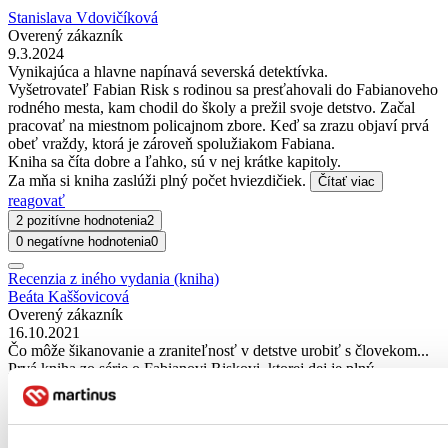
Stanislava Vdovičíková
Overený zákazník
9.3.2024
Vynikajúca a hlavne napínavá severská detektívka.
Vyšetrovateľ Fabian Risk s rodinou sa presťahovali do Fabianoveho
rodného mesta, kam chodil do školy a prežil svoje detstvo. Začal
pracovať na miestnom policajnom zbore. Keď sa zrazu objaví prvá
obeť vraždy, ktorá je zároveň spolužiakom Fabiana.
Kniha sa číta dobre a ľahko, sú v nej krátke kapitoly.
Za mňa si kniha zaslúži plný počet hviezdičiek.
Čítať viac
reagovať
2 pozitívne hodnotenia
2
0 negatívne hodnotenia
0
Recenzia z iného vydania (kniha)
Beáta Kaššovicová
Overený zákazník
16.10.2021
Čo môže šikanovanie a zraniteľnosť v detstve urobiť s človekom...
Prvá kniha zo série o Fabianovi Riskovi, ktorej dej je plný
adrenalínu a napätia. Aj keď sa v príbehu sem tam objavili pasáže
pri ktorých som si pomyslela: "no určite" dávam knižke 4,5*
nakoľko má všetko, čo severská krimi má mať.
Čítať viac
reagovať