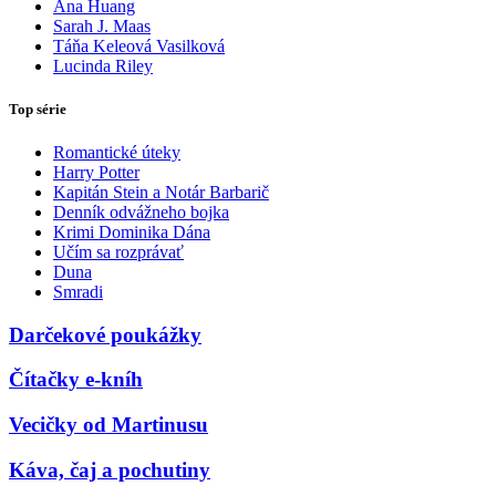
Ana Huang
Sarah J. Maas
Táňa Keleová Vasilková
Lucinda Riley
Top série
Romantické úteky
Harry Potter
Kapitán Stein a Notár Barbarič
Denník odvážneho bojka
Krimi Dominika Dána
Učím sa rozprávať
Duna
Smradi
Darčekové poukážky
Čítačky e-kníh
Vecičky od Martinusu
Káva, čaj a pochutiny