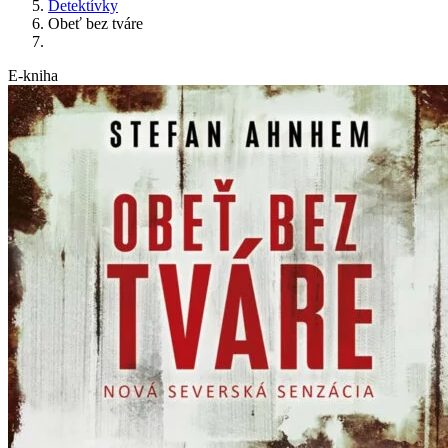
Detektívky
Obeť bez tváre
E-kniha