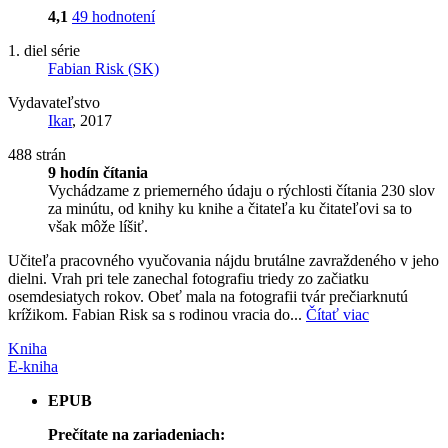
4,1
49 hodnotení
1. diel série
Fabian Risk (SK)
Vydavateľstvo
Ikar
, 2017
488 strán
9 hodín čítania
Vychádzame z priemerného údaju o rýchlosti čítania 230 slov
za minútu, od knihy ku knihe a čitateľa ku čitateľovi sa to
však môže líšiť.
Učiteľa pracovného vyučovania nájdu brutálne zavraždeného v jeho
dielni. Vrah pri tele zanechal fotografiu triedy zo začiatku
osemdesiatych rokov. Obeť mala na fotografii tvár prečiarknutú
krížikom. Fabian Risk sa s rodinou vracia do...
Čítať viac
Kniha
E-kniha
EPUB
Prečítate na zariadeniach: