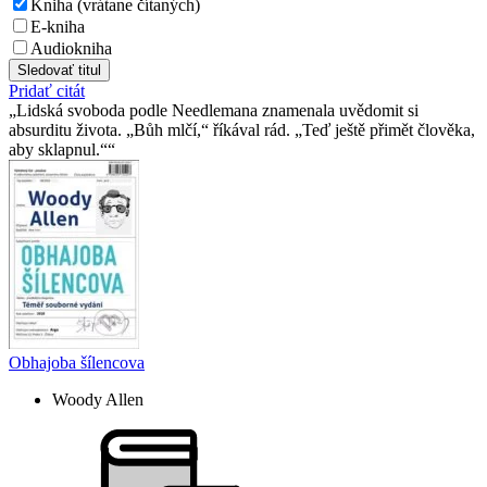
Kniha (vrátane čítaných)
E-kniha
Audiokniha
Sledovať titul
Pridať citát
Lidská svoboda podle Needlemana znamenala uvědomit si
absurditu života. „Bůh mlčí,“ říkával rád. „Teď ještě přimět člověka,
aby sklapnul.“
Obhajoba šílencova
Woody Allen