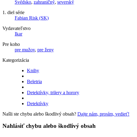
Švédsko
,
zahraničný
,
severský
1. diel série
Fabian Risk (SK)
Vydavateľstvo
Ikar
Pre koho
pre mužov
,
pre ženy
Kategorizácia
Knihy
Beletria
Detektívky, trilery a horory
Detektívky
Našli ste chybu alebo škodlivý obsah?
Dajte nám, prosím, vedieť!
Nahlásiť chybu alebo škodlivý obsah