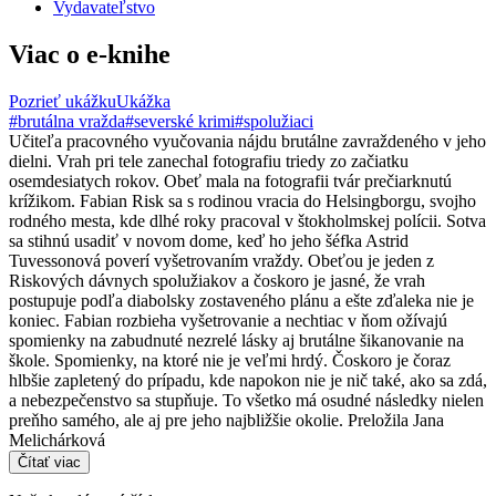
Vydavateľstvo
Viac o e-knihe
Pozrieť ukážku
Ukážka
#brutálna vražda
#severské krimi
#spolužiaci
Učiteľa pracovného vyučovania nájdu brutálne zavraždeného v jeho
dielni. Vrah pri tele zanechal fotografiu triedy zo začiatku
osemdesiatych rokov. Obeť mala na fotografii tvár prečiarknutú
krížikom. Fabian Risk sa s rodinou vracia do Helsingborgu, svojho
rodného mesta, kde dlhé roky pracoval v štokholmskej polícii. Sotva
sa stihnú usadiť v novom dome, keď ho jeho šéfka Astrid
Tuvessonová poverí vyšetrovaním vraždy. Obeťou je jeden z
Riskových dávnych spolužiakov a čoskoro je jasné, že vrah
postupuje podľa diabolsky zostaveného plánu a ešte zďaleka nie je
koniec. Fabian rozbieha vyšetrovanie a nechtiac v ňom ožívajú
spomienky na zabudnuté nezrelé lásky aj brutálne šikanovanie na
škole. Spomienky, na ktoré nie je veľmi hrdý. Čoskoro je čoraz
hlbšie zapletený do prípadu, kde napokon nie je nič také, ako sa zdá,
a nebezpečenstvo sa stupňuje. To všetko má osudné následky nielen
preňho samého, ale aj pre jeho najbližšie okolie. Preložila Jana
Melichárková
Čítať viac