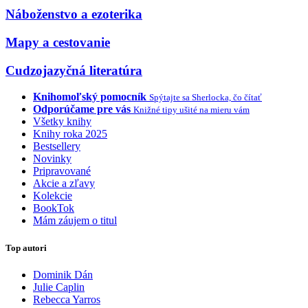
Náboženstvo a ezoterika
Mapy a cestovanie
Cudzojazyčná literatúra
Knihomoľský pomocník
Spýtajte sa Sherlocka, čo čítať
Odporúčame pre vás
Knižné tipy ušité na mieru vám
Všetky knihy
Knihy roka 2025
Bestsellery
Novinky
Pripravované
Akcie a zľavy
Kolekcie
BookTok
Mám záujem o titul
Top autori
Dominik Dán
Julie Caplin
Rebecca Yarros