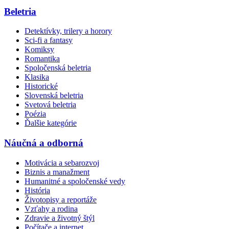
Beletria
Detektívky, trilery a horory
Sci-fi a fantasy
Komiksy
Romantika
Spoločenská beletria
Klasika
Historické
Slovenská beletria
Svetová beletria
Poézia
Ďalšie kategórie
Náučná a odborná
Motivácia a sebarozvoj
Biznis a manažment
Humanitné a spoločenské vedy
História
Životopisy a reportáže
Vzťahy a rodina
Zdravie a životný štýl
Počítače a internet