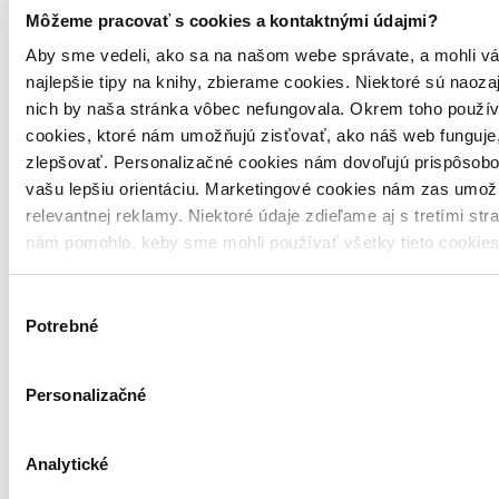
2 pozitívne hodnotenia
2
Môžeme pracovať s cookies a kontaktnými údajmi?
0 negatívne hodnotenia
0
Aby sme vedeli, ako sa na našom webe správate, a mohli vá
najlepšie tipy na knihy, zbierame cookies. Niektoré sú naoza
Recenzia z iného vydania (kniha)
Jakub Stacho
nich by naša stránka vôbec nefungovala. Okrem toho použí
Overený zákazník
cookies, ktoré nám umožňujú zisťovať, ako náš web funguje,
23.1.2021
zlepšovať. Personalizačné cookies nám dovoľujú prispôsobo
Výborné severské krimi. Napätie bolo v podstate všade a nikde
nebolo zbytočne veľa dialógov ktoré by akciu len zbytočne
vašu lepšiu orientáciu. Marketingové cookies nám zas umož
spomaľovali.
Čítať viac
relevantnej reklamy. Niektoré údaje zdieľame aj s tretími str
reagovať
nám pomohlo, keby sme mohli používať všetky tieto cookie
0 pozitívne hodnotenia
0
1 negatívne hodnotenie
1
Výber
Recenzia z iného vydania (kniha)
Potrebné
súhlasu
Ivana
Neoverený nákup
27.11.2020
Super
Personalizačné
Perfektné severské krimi. Klobúk dole ako vás vie autor vtiahnuť do
deja. Páči sa mi aj ,že hlavný vyšetrovateľ bude aj v ďalších dieloch.
No Nesbo má veľmi silného súpera.
Čítať viac
Analytické
reagovať
1 pozitívne hodnotenie
1