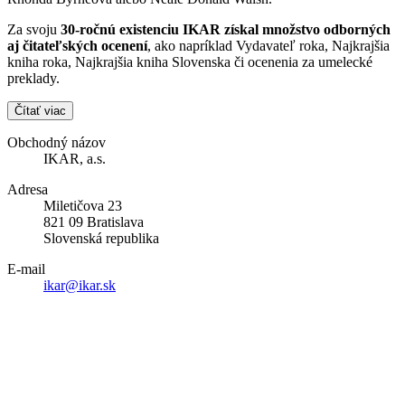
Za svoju
30-ročnú existenciu IKAR získal množstvo odborných
aj čitateľských ocenení
, ako napríklad Vydavateľ roka, Najkrajšia
kniha roka, Najkrajšia kniha Slovenska či ocenenia za umelecké
preklady.
Čítať viac
Obchodný názov
IKAR, a.s.
Adresa
Miletičova 23
821 09 Bratislava
Slovenská republika
E-mail
ikar@ikar.sk