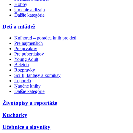
Hobby
Umenie a dizajn
Ďalšie kategórie
Deti a mládež
Knihorad – poradca kníh pre deti
Pre najmenších
Pre prvákov
Pre pubertiakov
Young Adult
Beletria
Rozprávky
Sci-fi, fantasy a komiksy
Leporelá
Náučné knihy
Ďalšie kategórie
Životopisy a reportáže
Kuchárky
Učebnice a slovníky