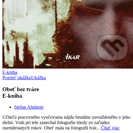
E-kniha
Pozrieť ukážku
Ukážka
Obeť bez tváre
E-kniha
Stefan Ahnhem
Učiteľa pracovného vyučovania nájdu brutálne zavraždeného v jeho
dielni. Vrah pri tele zanechal fotografiu triedy zo začiatku
osemdesiatych rokov. Obeť mala na fotografii tvár...
Čítať viac