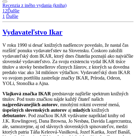
Recenzia z iného vydania (kniha)
1
2
Ďalšie
1
Ďalšie
Vydavateľstvo Ikar
V roku 1990 si desať knižných nadšencov povedalo, že nastal čas
rozšíriť ponuku vydavateľstiev na Slovensku. Čoskoro založili
vydavateľský dom IKAR, ktorý dnes čitatelia poznajú ako najväčšie
slovenské vydavateľstvo. Za svoju existenciu vydal IKAR tisíce
titulov a stovky bestsellerov rôznych žánrov, z ktorých sa dovedna
predalo viac ako 34 miliónov výtlačkov. Vydavateľský dom IKAR
vo svojom portfóliu zastrešuje značky IKAR, Príroda, Odeon,
YOLi, Stonožka a Ajna.
Vlajková značka IKAR
predstavuje najširšie spektrum knižných
titulov. Pod touto značkou nájde každý čitateľ našich
najpredávanejších autorov
, mnohými rokmi overené mená,
úspešných slovenských autorov
aj
mladých
knižných
debutantov
. Pod značkou IKAR vydávame napríklad knihy od
J.K. Rowlingovej, Dana Browna, Jo Nesbøa, Davida Lagercrantza,
ale, samozrejme, aj od slávnych slovenských spisovateľov, medzi
ktorých patria Táňa Keleová-Vasilková, Jozef Karika, Jozef Banáš,