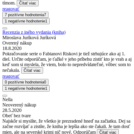
tímom.
Čítať viac
reagovať
7 pozitívne hodnotenia
7
1 negatívne hodnotenie
1
Recenzia z iného vydania (kniha)
Miroslava Juríková Juríková
Overený nákup
18.8.2020
Pokračovanie serie o Fabianovi Riskovi je tiež strhujúce ako aj 1.
diel. Určite odporúčam, je ťažké v jeho príbehu zistiť kto je vrah a aj
keď som si myslela, že viem, bolo to nepredvídateľné, vôbec som to
nečakala.
Čítať viac
reagovať
0 pozitívne hodnotenia
0
1 negatívne hodnotenie
1
Nella
Neoverený nákup
28.5.2020
Obeť bez tvare
Najskôr si myslíte, že všetko je prezradené hneď na začiatku. Dej sa
začne rozvíjať a zistíte, že kniha je lepšia ako ste čakali. Je tam dosť
mien, ale na severské krimi nič nové. Odporúčam
Čítať viac