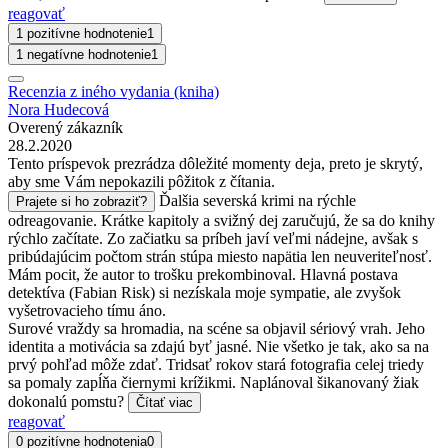
reagovať
1 pozitívne hodnotenie
1
1 negatívne hodnotenie
1
Recenzia z iného vydania (kniha)
Nora Hudecová
Overený zákazník
28.2.2020
Tento príspevok prezrádza dôležité momenty deja, preto je skrytý,
aby sme Vám nepokazili pôžitok z čítania.
Ďalšia severská krimi na rýchle
Prajete si ho zobraziť?
odreagovanie. Krátke kapitoly a svižný dej zaručujú, že sa do knihy
rýchlo začítate. Zo začiatku sa príbeh javí veľmi nádejne, avšak s
pribúdajúcim počtom strán stúpa miesto napätia len neuveriteľnosť.
Mám pocit, že autor to trošku prekombinoval. Hlavná postava
detektíva (Fabian Risk) si nezískala moje sympatie, ale zvyšok
vyšetrovacieho tímu áno.
Surové vraždy sa hromadia, na scéne sa objavil sériový vrah. Jeho
identita a motivácia sa zdajú byť jasné. Nie všetko je tak, ako sa na
prvý pohľad môže zdať. Tridsať rokov stará fotografia celej triedy
sa pomaly zapĺňa čiernymi krížikmi. Naplánoval šikanovaný žiak
dokonalú pomstu?
Čítať viac
reagovať
0 pozitívne hodnotenia
0