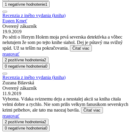
1 negatívne hodnotenie
1
Recenzia z iného vydania (kniha)
Eugen Kmeť
Overený zákazník
19.9.2019
Po sérii o Herym Holem moja prvá severska detektívka a vôbec
nelutujem že som po tejto knihe siahol. Dej je pútavý ma svižný
spád. Už sa teším na pokračovania.
Čítať viac
reagovať
2 pozitívne hodnotenia
2
0 negatívne hodnotenia
0
Recenzia z iného vydania (kniha)
Zuzana Bilavská
Overený zákazník
11.9.2019
Vyborna. Vdaka sviznemu deju a neustalej akcii sa kniha citala
velmi dobre a rychlo. Nie som prilis velkym fanusikom severskych
krimi pribehov, ale tato ma naozaj bavila.
Čítať viac
reagovať
2 pozitívne hodnotenia
2
0 negatívne hodnotenia
0