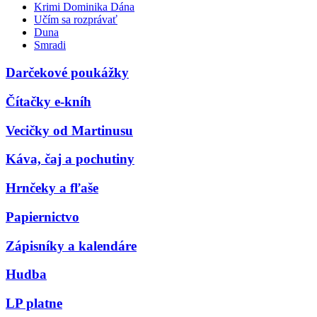
Krimi Dominika Dána
Učím sa rozprávať
Duna
Smradi
Darčekové poukážky
Čítačky e-kníh
Vecičky od Martinusu
Káva, čaj a pochutiny
Hrnčeky a fľaše
Papiernictvo
Zápisníky a kalendáre
Hudba
LP platne