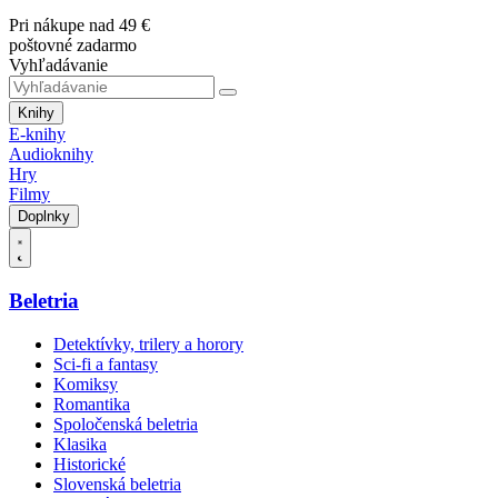
Pri nákupe nad 49 €
poštovné zadarmo
Vyhľadávanie
Knihy
E-knihy
Audioknihy
Hry
Filmy
Doplnky
Beletria
Detektívky, trilery a horory
Sci-fi a fantasy
Komiksy
Romantika
Spoločenská beletria
Klasika
Historické
Slovenská beletria