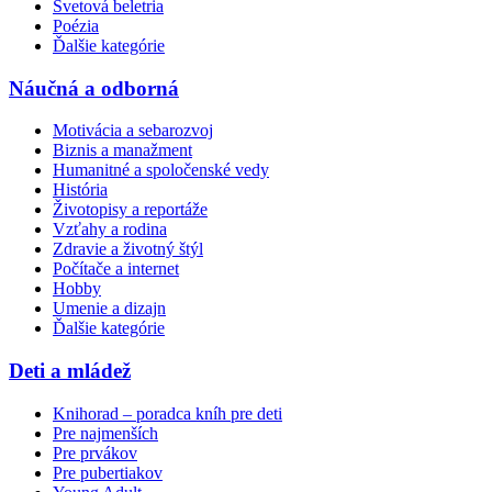
Svetová beletria
Poézia
Ďalšie kategórie
Náučná a odborná
Motivácia a sebarozvoj
Biznis a manažment
Humanitné a spoločenské vedy
História
Životopisy a reportáže
Vzťahy a rodina
Zdravie a životný štýl
Počítače a internet
Hobby
Umenie a dizajn
Ďalšie kategórie
Deti a mládež
Knihorad – poradca kníh pre deti
Pre najmenších
Pre prvákov
Pre pubertiakov