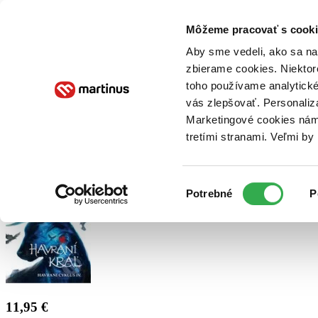
Doručenie
Kníhkupectvá
Knihovrátok
Poukážky
Knižný blog
Kontakt
Môžeme pracovať s cooki
Aby sme vedeli, ako sa na 
zbierame cookies. Niektor
E-knihy
Audioknihy
Hry
Filmy
Knihy
Doplnky
toho používame analytické
vás zlepšovať. Personaliz
Vyhľadávanie
Marketingové cookies nám 
tretími stranami. Veľmi b
Prihlásiť
Výber
Potrebné
P
súhlasu
11,95 €