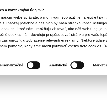
es a kontaktnými údajmi?
našom webe správate, a mohli vám zobraziť tie najlepšie tipy n
é sú naozaj potrebné a bez nich by naša stránka vôbec nefung
 cookies, ktoré nám umožňujú zisťovať, ako náš web funguje, a 
ačné cookies nám dovoľujú prispôsobovať stránku pre vašu lepši
zas umožňujú zobrazenie relevantnej reklamy. Niektoré údaje z
y nám pomohlo, keby sme mohli používať všetky tieto cookies. 
ersonalizačné
Analytické
Marketi