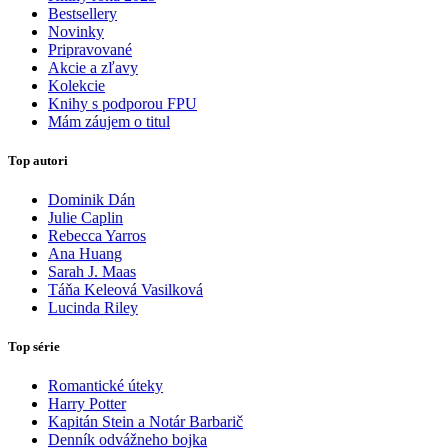
Bestsellery
Novinky
Pripravované
Akcie a zľavy
Kolekcie
Knihy s podporou FPU
Mám záujem o titul
Top autori
Dominik Dán
Julie Caplin
Rebecca Yarros
Ana Huang
Sarah J. Maas
Táňa Keleová Vasilková
Lucinda Riley
Top série
Romantické úteky
Harry Potter
Kapitán Stein a Notár Barbarič
Denník odvážneho bojka