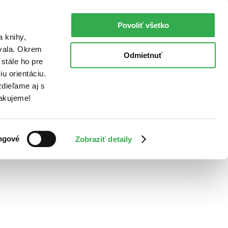
Povoliť všetko
a knihy,
ovala. Okrem
Odmietnuť
stále ho pre
u orientáciu.
dieľame aj s
Ďakujeme!
ngové
Zobraziť detaily