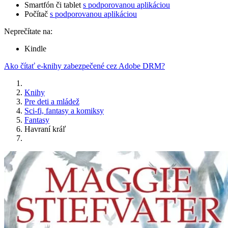
Smartfón či tablet
s podporovanou aplikáciou
Počítač
s podporovanou aplikáciou
Neprečítate na:
Kindle
Ako čítať e-knihy zabezpečené cez Adobe DRM?
Knihy
Pre deti a mládež
Sci-fi, fantasy a komiksy
Fantasy
Havraní kráľ