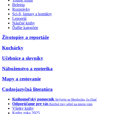
Young Adult
Beletria
Rozprávky
Sci-fi, fantasy a komiksy
Leporelá
Náučné knihy
Ďalšie kategórie
Životopisy a reportáže
Kuchárky
Učebnice a slovníky
Náboženstvo a ezoterika
Mapy a cestovanie
Cudzojazyčná literatúra
Knihomoľský pomocník
Spýtajte sa Sherlocka, čo čítať
Odporúčame pre vás
Knižné tipy ušité na mieru vám
Všetky knihy
Knihy roka 2025