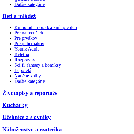
Ďalšie kategórie
Deti a mládež
Knihorad – poradca kníh pre deti
Pre najmenších
Pre prvákov
Pre pubertiakov
Young Adult
Beletria
Rozprávky
Sci-fi, fantasy a komiksy
Leporelá
Náučné knihy
Ďalšie kategórie
Životopisy a reportáže
Kuchárky
Učebnice a slovníky
Náboženstvo a ezoterika