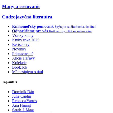
Mapy a cestovanie
Cudzojazyčná literatúra
Knihomoľský pomocník
Spýtajte sa Sherlocka, čo čítať
Odporúčame pre vás
Knižné tipy ušité na mieru vám
Všetky knihy
Knihy roka 2025
Bestsellery
Novinky
Pripravované
Akcie a zľavy
Kolekcie
BookTok
Mám záujem o titul
Top autori
Dominik Dán
Julie Caplin
Rebecca Yarros
Ana Huang
Sarah J. Maas