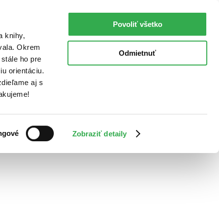
Povoliť všetko
a knihy,
ovala. Okrem
Odmietnuť
stále ho pre
u orientáciu.
dieľame aj s
Ďakujeme!
ngové
Zobraziť detaily