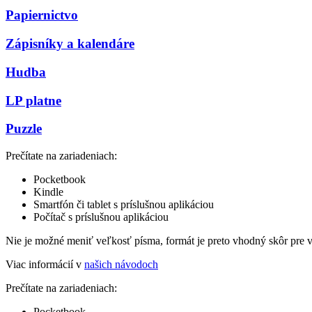
Papiernictvo
Zápisníky a kalendáre
Hudba
LP platne
Puzzle
Prečítate na zariadeniach:
Pocketbook
Kindle
Smartfón či tablet s príslušnou aplikáciou
Počítač s príslušnou aplikáciou
Nie je možné meniť veľkosť písma, formát je preto vhodný skôr pre 
Viac informácií v
našich návodoch
Prečítate na zariadeniach:
Pocketbook