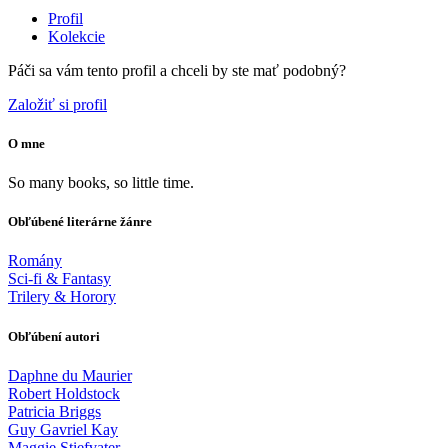
Profil
Kolekcie
Páči sa vám tento profil a chceli by ste mať podobný?
Založiť si profil
O mne
So many books, so little time.
Obľúbené literárne žánre
Romány
Sci-fi & Fantasy
Trilery & Horory
Obľúbení autori
Daphne du Maurier
Robert Holdstock
Patricia Briggs
Guy Gavriel Kay
Maggie Stiefvater