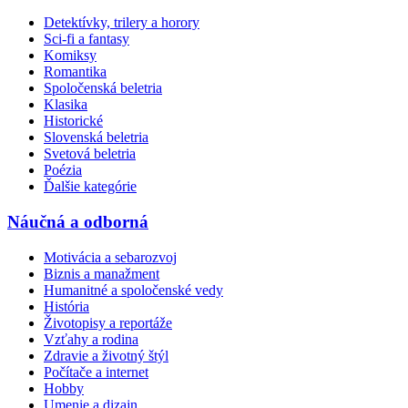
Detektívky, trilery a horory
Sci-fi a fantasy
Komiksy
Romantika
Spoločenská beletria
Klasika
Historické
Slovenská beletria
Svetová beletria
Poézia
Ďalšie kategórie
Náučná a odborná
Motivácia a sebarozvoj
Biznis a manažment
Humanitné a spoločenské vedy
História
Životopisy a reportáže
Vzťahy a rodina
Zdravie a životný štýl
Počítače a internet
Hobby
Umenie a dizajn