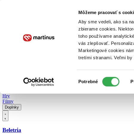
Doručenie
Kníhkupectvá
Knihovrátok
Poukážky
Knižný blog
Kontakt
Môžeme pracovať s cooki
Aby sme vedeli, ako sa na 
zbierame cookies. Niektor
E-knihy
Audioknihy
Hry
Filmy
Knihy
Doplnky
toho používame analytické
vás zlepšovať. Personaliz
Vyhľadávanie
Marketingové cookies nám 
tretími stranami. Veľmi b
Prihlásiť
Vyhľadávanie
Výber
Knihy
Potrebné
P
súhlasu
E-knihy
Audioknihy
Hry
Filmy
Doplnky
Beletria