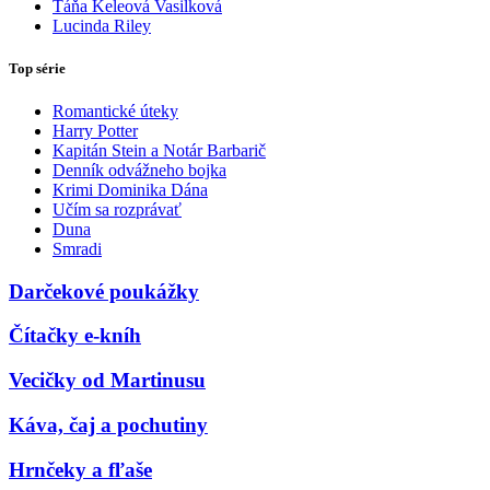
Táňa Keleová Vasilková
Lucinda Riley
Top série
Romantické úteky
Harry Potter
Kapitán Stein a Notár Barbarič
Denník odvážneho bojka
Krimi Dominika Dána
Učím sa rozprávať
Duna
Smradi
Darčekové poukážky
Čítačky e-kníh
Vecičky od Martinusu
Káva, čaj a pochutiny
Hrnčeky a fľaše