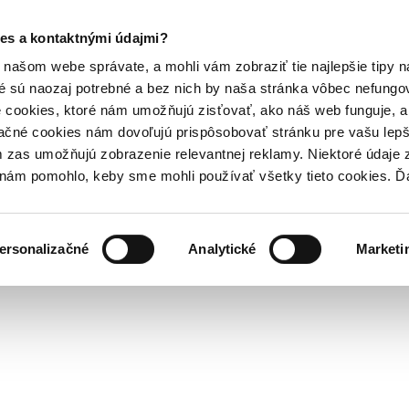
es a kontaktnými údajmi?
našom webe správate, a mohli vám zobraziť tie najlepšie tipy n
é sú naozaj potrebné a bez nich by naša stránka vôbec nefung
 cookies, ktoré nám umožňujú zisťovať, ako náš web funguje, a 
ačné cookies nám dovoľujú prispôsobovať stránku pre vašu lepši
zas umožňujú zobrazenie relevantnej reklamy. Niektoré údaje z
y nám pomohlo, keby sme mohli používať všetky tieto cookies. 
ersonalizačné
Analytické
Marketi